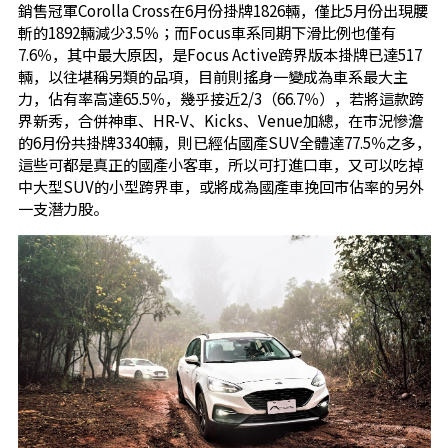
銷售冠軍Corolla Cross在6月份掛牌1826輛，僅比5月份出現腰
斬的1892輛減少3.5％；而Focus車系同期下滑比例也僅有
7.6％，其中最大原因，是Focus Active跨界版本掛牌已達517
輛，以往堪稱另類的品項，目前則搖身一變成為車系最大主
力，佔有率高達65.5％，幾乎接近2/3（66.7％），若將這款跨
界新秀，合併神車、HR-V、Kicks、Venue加總，在市況慘澹
的6月份共掛牌3340輛，則已經佔國產SUV全體達77.5％之多，
這些可都是真正的國產小客車，所以可打進口車，又可以吃掉
中大型SUV的小型跨界車，或將成為國產車挽回市佔率的另外
一支潛力股。