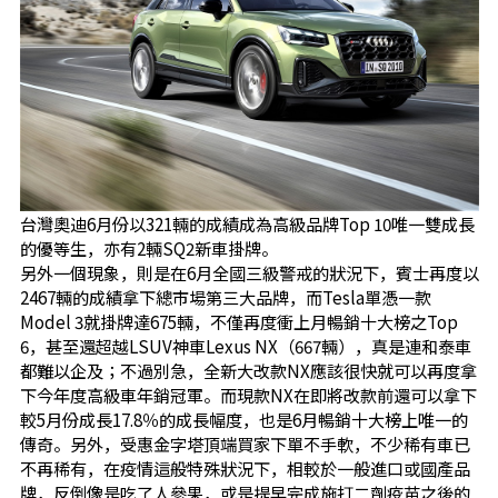
台灣奧迪6月份以321輛的成績成為高級品牌Top 10唯一雙成長
的優等生，亦有2輛SQ2新車掛牌。
另外一個現象，則是在6月全國三級警戒的狀況下，賓士再度以
2467輛的成績拿下總市場第三大品牌，而Tesla單憑一款
Model 3就掛牌達675輛，不僅再度衝上月暢銷十大榜之Top
6，甚至還超越LSUV神車Lexus NX（667輛），真是連和泰車
都難以企及；不過別急，全新大改款NX應該很快就可以再度拿
下今年度高級車年銷冠軍。而現款NX在即將改款前還可以拿下
較5月份成長17.8％的成長幅度，也是6月暢銷十大榜上唯一的
傳奇。另外，受惠金字塔頂端買家下單不手軟，不少稀有車已
不再稀有，在疫情這般特殊狀況下，相較於一般進口或國產品
牌，反倒像是吃了人參果，或是提早完成施打二劑疫苗之後的