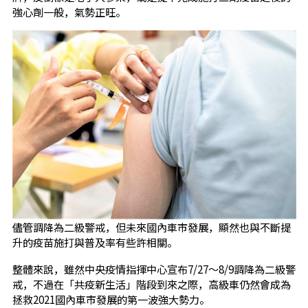
強心劑一般，氣勢正旺。
儘管調降為二級警戒，但未來國內車市發展，顯然也與不斷提
升的疫苗施打與普及率有些許相關。
整體來說，雖然中央疫情指揮中心宣布7/27～8/9調降為二級警
戒，不過在「共疫新生活」階段到來之際，高級車仍然會成為
拯救2021國內車市發展的第一波強大勢力。