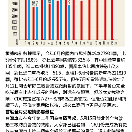
根據統計數據顯示，今年6月份國內市場掛牌新車27931輛，比
5月份下跌18.8％，亦比去年同期慘跌32.5％，其中國產車掛牌
13541輛，進口車掛牌14390輛，國產車佔比再度跌破1/2大
關，對比進口車為48.5：51.5，累積1-6月份掛牌新車為221810
輛，雖比去年1-6月份成長5.7％，但在7月初當時還無法確定7
月12日可否解除三級警戒或微解封的氛圍下，下半年會否完全
吃光原有比去年成長的利基，則還有待觀察。但於本文截稿之
際，CDC確定宣布7/27～8/9降為二級警戒，但能否如此順利持
續下去，不僅大家嚴陣以待，想必車商們也更是如履薄冰。
首度全月受疫情影響最巨
台灣車市在今年第二季因為疫情再起，5月15日雙北與全台啟
動三級防疫警戒的效應，大家都已經看到，而6月份更成為有史
以來台灣車市第一個完全處於三級警戒的月份，過去此時銷售