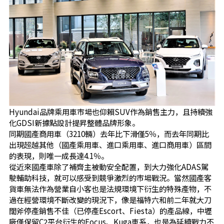
Hyundai品牌乘用車市場也仰賴SUV作為銷售主力，且持續強
化GDSI新據點設計提昇整體品牌形象。
同期國產商用車（3210輛）去年比下滑僅5％，而去年同期比
出現超越其他（國產乘用車、進口乘用車、進口商用車）區間
的表現，則唯一成長達4.1％。
從近來國產車除了補齊主被動安全配置，到大力強化ADAS駕
駛輔助科技，就可以感受到競爭激烈的市場戰況。當然國產客
貨車無法作為營業自小客也是法規環境下衍生的特殊產物，不
過在經營環境不斷改變的現況下，像是福特六和前二年就大刀
闊斧停產銷售不佳（已停產Escort、Fiesta）的產品線，中壢
廠僅保留C2平台衍生的Focus、Kuga車系，也是為延續戰力不