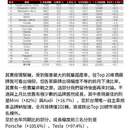
其實疫情緊繃，受到傷害最大的就屬國產車，從Top 20車商廠
牌就可看出端倪，但各家廠牌出現幅度不等的前月下滑比率，
其實有一些實屬非戰之罪，這部分我們留待後面再來討論。不
過與上月比依舊有極少數的品牌居然成長，其中表現最佳的則
是Mini（+82％）與Audi（+16.7％），至於台灣唯一自主乘用
車品牌納智捷，全月掛牌僅101輛，直接跌出Top 20總市場排
名榜外。
至於去年同期比的部分，成長幅度前三名分別是
Porsche（+105.6％）、Tesla（+97.4％）、