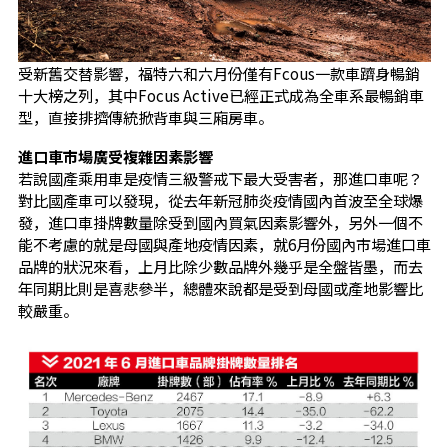
受新舊交替影響，福特六和六月份僅有Fcous一款車躋身暢銷
十大榜之列，其中Focus Active已經正式成為全車系最暢銷車
型，直接排擠傳統掀背車與三廂房車。
進口車市場廣受複雜因素影響
若說國產乘用車是疫情三級警戒下最大受害者，那進口車呢？
對比國產車可以發現，從去年新冠肺炎疫情國內首波至全球爆
發，進口車掛牌數量除受到國內買氣因素影響外，另外一個不
能不考慮的就是母國與產地疫情因素，就6月份國內市場進口車
品牌的狀況來看，上月比除少數品牌外幾乎是全盤皆墨，而去
年同期比則是喜悲參半，總體來說都是受到母國或產地影響比
較嚴重。