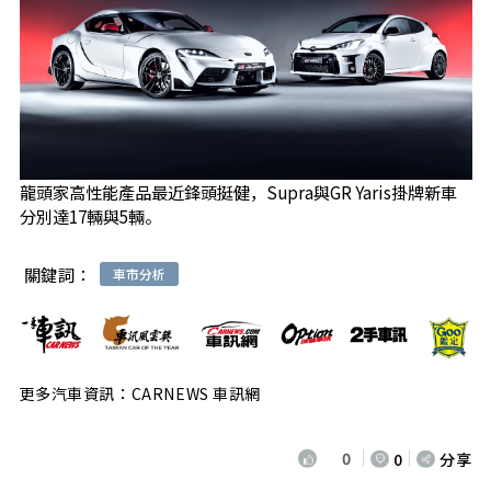
龍頭家高性能產品最近鋒頭挺健，Supra與GR Yaris掛牌新車
分別達17輛與5輛。
關鍵詞：
車市分析
更多汽車資訊：CARNEWS 車訊網
0
0
分享