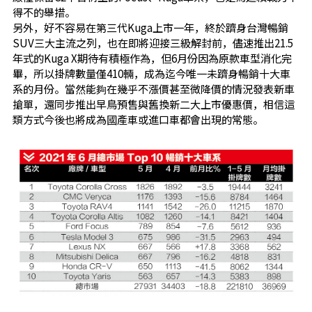
得不的舉措。
另外，好不容易在第三代Kuga上市一年，終於躋身台灣暢銷
SUV三大主流之列，也在即將迎接三級解封前，儘速推出21.5
年式的Kuga X期待有積極作為，但6月份因為原款車型消化完
畢，所以掛牌數量僅410輛，成為迄今唯一未躋身暢銷十大車
系的月份。當然能夠在幾乎不漲價甚至微降價的情況發表新車
搶單，還同步推出早鳥預售與舊換新二大上市優惠價，相信這
類方式今後也將成為國產車或進口車都會出現的常態。