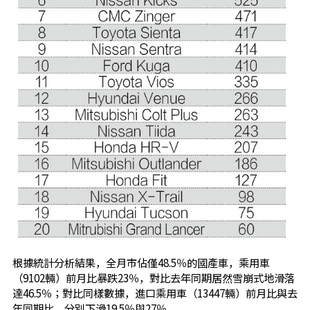
根據統計分析結果，全月市佔僅48.5％的國產車，乘用車
（9102輛）前月比暴跌23％，對比去年同期居然雪崩式地滑落
達46.5％；對比同樣數據，進口乘用車（13447輛）前月比與去
年同期比，分別下滑19.5％與27％。