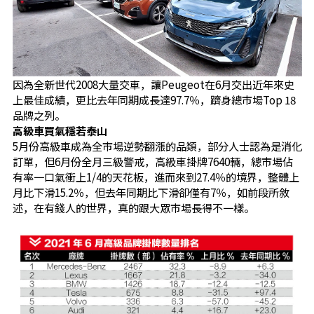
因為全新世代2008大量交車，讓Peugeot在6月交出近年來史
上最佳成績，更比去年同期成長達97.7％，躋身總市場Top 18
品牌之列。
高級車買氣穩若泰山
5月份高級車成為全市場逆勢翻漲的品類，部分人士認為是消化
訂單，但6月份全月三級警戒，高級車掛牌7640輛，總市場佔
有率一口氣衝上1/4的天花板，進而來到27.4％的境界，整體上
月比下滑15.2％，但去年同期比下滑卻僅有7％，如前段所敘
述，在有錢人的世界，真的跟大眾市場長得不一樣。