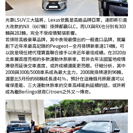
光靠LSUV三大猛將，Lexus依舊是高級品牌亞軍，連即將引進
大改款的NX（667輛）掛牌都贏GLC，而UX與RX也分別有303
輛與283輛，完全不受疫情緊張影響。
若排除高級豪華品牌，其中表現最傑出的一般進口品牌，就屬
創下近年來最高記錄的Peugeot—全月掛牌新車達174輛，可
以說是現任總代理寶嘉聯合接手以來近年最佳成績。在2020台
北車展首度亮相的多款運動休旅新車，若非去年法國當地疫情
爆發而延後交車進度，或許成績還能更亮眼。仔細分析，其中
2008與3008/5008車系成為最大主力，2008就掛牌達到96輛，
還要比5月份的68輛成長達41％，預計在這幾個月原廠還可以
確保產能、三大運動休旅車的交車高峰能夠延續的話，或許將
成為繼Berlingo拯救Citroen之外又一傳奇。