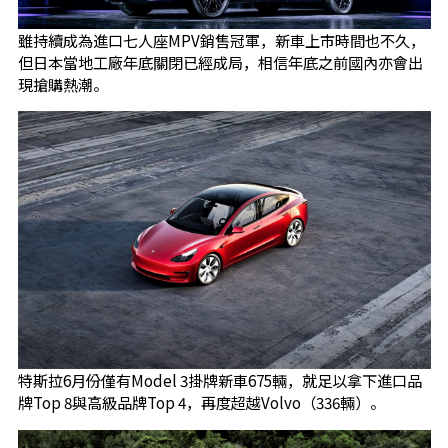
雖持續成為進口七人座MPV銷售冠軍，新車上市時間也不久，
但日本當地工廠年底關閉已經成局，相信年底之前國內亦會出
現搶購熱潮。
特斯拉6月份僅有Model 3掛牌新車675輛，就足以拿下進口品
牌Top 8與高級品牌Top 4，再度超越Volvo（336輛）。