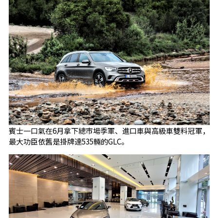
賓士一口氣在6月拿下總市場季軍、進口車與高級車雙料冠軍，
最大功臣依舊是掛牌達535輛的GLC。