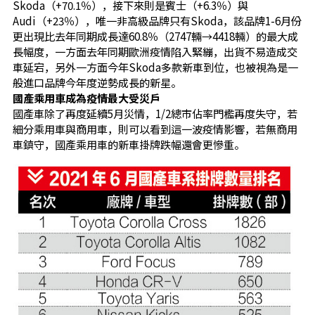
Skoda（+70.1％），接下來則是賓士（+6.3％）與
Audi（+23％），唯一非高級品牌只有Skoda，該品牌1-6月份
更出現比去年同期成長達60.8％（2747輛→4418輛）的最大成
長幅度，一方面去年同期歐洲疫情陷入緊繃，出貨不易造成交
車延宕，另外一方面今年Skoda多款新車到位，也被視為是一
般進口品牌今年度逆勢成長的新星。
國產乘用車成為疫情最大受災戶
國產車除了再度延續5月災情，1/2總市佔率門檻再度失守，若
細分乘用車與商用車，則可以看到這一波疫情影響，若無商用
車鎮守，國產乘用車的新車掛牌跌幅還會更慘重。