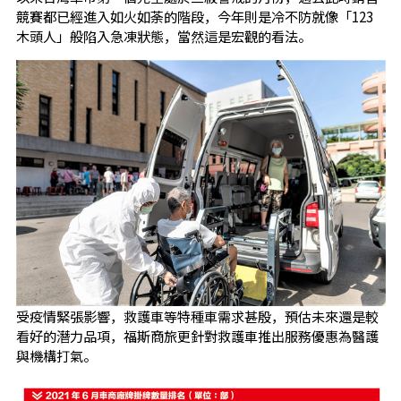
競賽都已經進入如火如荼的階段，今年則是冷不防就像「123
木頭人」般陷入急凍狀態，當然這是宏觀的看法。
受疫情緊張影響，救護車等特種車需求甚殷，預估未來還是較
看好的潛力品項，福斯商旅更針對救護車推出服務優惠為醫護
與機構打氣。