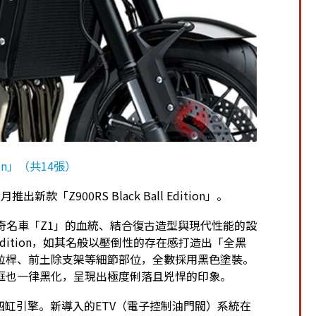
ion」（共14張）
出新款「Z900RS Black Ball Edition」。
aki傳奇名車「Z1」的血統、結合復古造型與現代性能的設
 Edition，如其名般以壓倒性的存在感打造出「全黑
拉桿、前土除支架等細節部位，全數採用黑色塗裝。
框也一律黑化，呈現出極度俐落且兇悍的印象。
列四缸引擎。新導入的ETV（電子控制油門閥）系統在