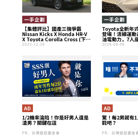
一手企劃
一手企劃
【集體評比】國產三強爭霸
Toyota全新年式
Nissan Kicks X Honda HR-V
登場！流線運動造
X Toyota Corolla Cross (下
油電動力，7人
篇)
143萬元起
2022-12-26
2026-08-06
AD
AD
1/2機率淪陷！你是好男人還是
驚！每2男就有
渣男？關鍵在這
能吧？
PR．台灣癌症基金會
PR．台灣癌症基金