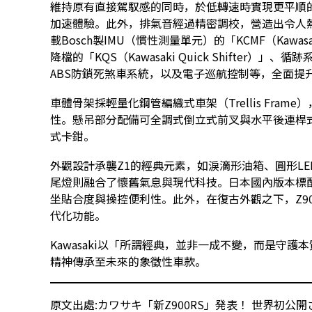
維持原有直接駕馭感的同時，於低轉速時實現更平順
加速體驗。此外，排氣音經過精密調校，營造出令人
載Bosch製IMU（慣性測量單元）的「KCMF（Kawasaki C
降檔的「KQS（Kawasaki Quick Shifter）」、循跡系統
ABS防鎖死煞車系統，以及電子巡航控制等，全面提
車體骨架採輕量化鋼管編織式車架（Trellis Fra
性。懸吊部分配備可全調式倒立式前叉與水平後連桿
式卡鉗。
外觀設計承襲Z1的經典元素，如淚滴形油箱、圓形LE
尾燈則融合了懷舊氣息與現代科技。日本國內版本標
坐貼合度與操控便利性。此外，在復古外觀之下，Z900RS B
代化功能。
Kawasaki以「所謂經典，並非一成不變，而是守護
精神傳承至未來的象徵性車款。
原文出處:
カワサキ「新Z900RS」発表！ 世界初