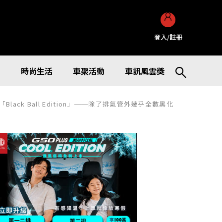
登入/註冊
訊
時尚生活
車聚活動
車訊風雲獎
ack Ball Edition」──除了排氣管外幾乎全數黑化