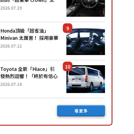
厲害了！採用由「匠人技
2026.07.19
藝」打造的「專屬車色」與
運動化「底盤設定」！還配
備專屬豪華...
Honda頂級「超省油」
Minivan 太厲害！ 採用豪華
「真皮座椅」與專屬「黑色
2026.07.12
內裝」！ 每公升可跑約20
公里，兼具優異節能表現與
舒適「三...
Toyota 全新「Hiace」引
發熱烈迴響！「終於有信心
下訂了！」「哪個等級交車
2026.07.14
最快？」討論不斷！但下訂
後竟然還要等「超過半年」
才能交車？...
看更多