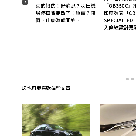
真的假的！好消息？羽田機
「GB350C
，還
場停車費要改了！漲價？降
印度發表「CB3
價？什麼時候開始？
SPECIAL E
成
入條紋設計更
您也可能喜歡這些文章