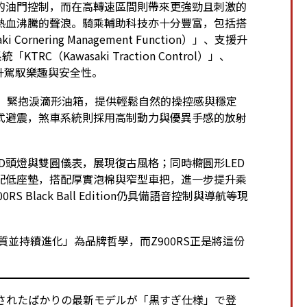
的油門控制，而在高轉速區間則帶來更強勁且刺激的
熱血沸騰的聲浪。騎乘輔助科技亦十分豐富，包括搭
ornering Management Function）」、支援升
「KTRC（Kawasaki Traction Control）」、
升駕馭樂趣與安全性。
me），緊抱淚滴形油箱，提供輕鬆自然的操控感與穩定
式避震，煞車系統則採用高制動力與優異手感的放射
D頭燈與雙圓儀表，展現復古風格；同時橢圓形LED
配低座墊，搭配厚實泡棉與窄型車把，進一步提升乘
lack Ball Edition仍具備語音控制與導航等現
本質並持續進化」為品牌哲學，而Z900RS正是將這份
公開されたばかりの最新モデルが「黒すぎ仕様」で登