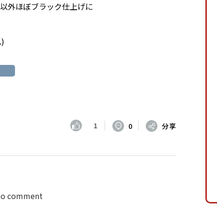
 マフラー以外ほぼブラック仕上げに
.
)
1
0
分享
 to comment