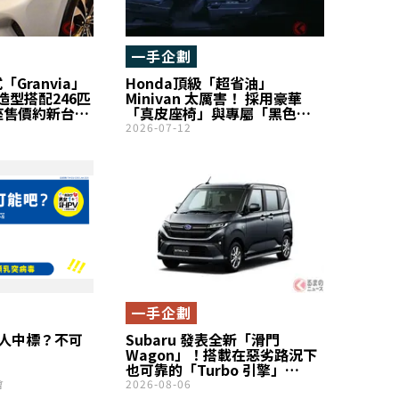
一手企劃
「Granvia」
Honda頂級「超省油」
型搭配246匹
Minivan 太厲害！ 採用豪華
座售價約新台幣
「真皮座椅」與專屬「黑色內
裝」！ 每公升可跑約20公里，
2026-07-12
兼具優異節能表現與舒適「三
排座椅」！ 帶你認識旗艦車型
「Odyssey Black
Edition」！
一手企劃
1人中標？不可
Subaru 發表全新「滑門
Wagon」！搭載在惡劣路況下
也可靠的「Turbo 引擎」
×「四輪驅動」系統！同時推
會
2026-08-06