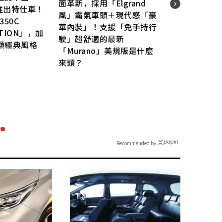
面革新，採用「Elgrand
」推出特仕車！
Dai
風」霸氣車頭＋現代感「豪
50C
輕型
華內裝」！支援「免手持行
DITION」，加
靈巧
駛」超舒適的最新
顯經典風格
「車
「Murano」美規版是什麼
僅3
來頭？
款創
強！
Recommended by