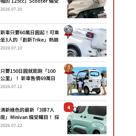
帽的 125cc」Scooter 備受
矚目！採用全新流線設計與
2026.07.20
各項升級，騎乘更加舒適！
已陸續開始出口的新款
「B...
新車只要60萬日圓起！可乘
坐3人的「創新Trike」熱銷
大賣成為人氣車款！「養車
2026.07.10
成本真的超便宜！」「150
日圓就能跑100公里」「小
朋友坐得...
只要150日圓就能跑「100
公里」！ 新車售價69萬日
圓的「3人座」Trike大受歡
2026.07.12
迎！ 順應時代需求，究竟
為何能迅速熱賣？
清新綠色的最新「3排7人
座」Minivan 備受矚目！ 採
用全長4.7公尺剛剛好的車
2026.07.22
身尺寸與「滑門」設計！