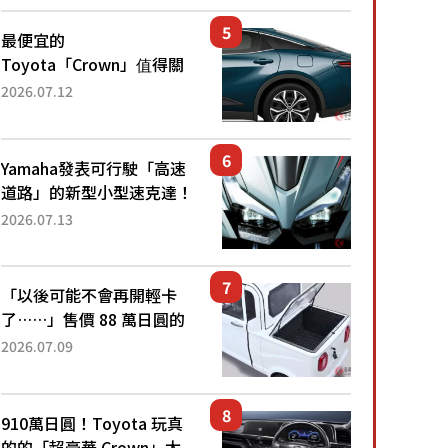
還推出467萬元日圓起的5
人座版...
最便宜的
Toyota「Crown」值得關
注！ 搭載4WD、每公升
2026.07.12
22.4公里低油耗表現超亮
眼！ 配備豐富、超越售價
水準，堪稱高CP值代表的
Yamaha發表可行駛「高速
「...
道路」的新型小型速克達！
搭載能享受超強勁「渦輪
2026.07.13
感」的動力系統！ 採用與
高階「Super Sport」車款
相同的...
「以後可能不會再開輕卡
了……」售價 88 萬日圓的
「超迷你輕型貨車」引發兩
2026.07.09
極評價！「150 日圓就能跑
100 公里！」「免驗車真的
太棒了！...
910萬日圓！Toyota 玩真
的的「超豪華 Crown」太