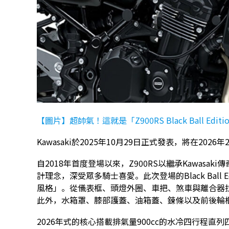
【圖片】超帥氣！這就是「Z900RS Black Ball Edit
Kawasaki於2025年10月29日正式發表，將在2026年2月推
自2018年首度登場以來，Z900RS以繼承Kawas
計理念，深受眾多騎士喜愛。此次登場的Black Ball
風格」。從儀表框、頭燈外圈、車把、煞車與離合器
此外，水箱罩、膝部護蓋、油箱蓋、鍊條以及前後輪
2026年式的核心搭載排氣量900cc的水冷四行程直