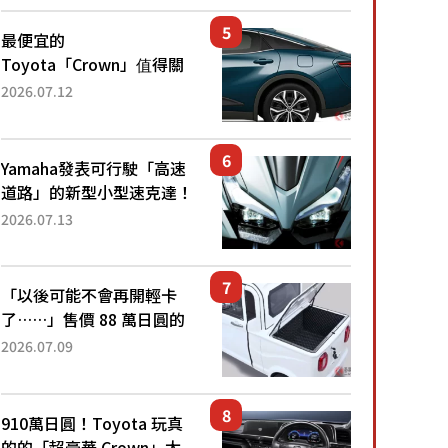
還推出467萬元日圓起的5
人座版...
最便宜的
Toyota「Crown」值得關
注！ 搭載4WD、每公升
2026.07.12
22.4公里低油耗表現超亮
眼！ 配備豐富、超越售價
水準，堪稱高CP值代表的
Yamaha發表可行駛「高速
「...
道路」的新型小型速克達！
搭載能享受超強勁「渦輪
2026.07.13
感」的動力系統！ 採用與
高階「Super Sport」車款
相同的...
「以後可能不會再開輕卡
了……」售價 88 萬日圓的
「超迷你輕型貨車」引發兩
2026.07.09
極評價！「150 日圓就能跑
100 公里！」「免驗車真的
太棒了！...
910萬日圓！Toyota 玩真
的的「超豪華 Crown」太