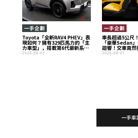
一手企劃
一手企劃
Toyota「全新RAV4 PHEV」表
車長超過5公尺！
現如何？擁有329匹馬力的「主
「豪華Sedan
力車型」，搭載第6代最新系
迴響！交車竟然
統，並首度推出「GR SPORT」
「前衛又帥氣！
2026-06-02
2026-08-07
版本！實際駕駛感受究竟如
題！超豪華Ott
何？
Reclining
全新「ES」在
評價究竟如何？
一手車