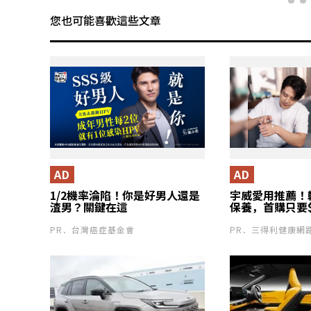
您也可能喜歡這些文章
AD
AD
1/2機率淪陷！你是好男人還是
宇威愛用推薦！
渣男？關鍵在這
保養，首購只要$
PR．台灣癌症基金會
PR．三得利健康網