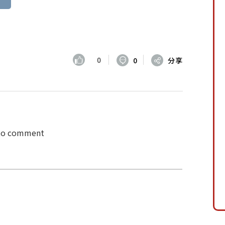
0
0
分享
 to comment