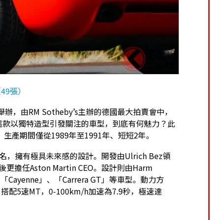
49張）
」舉辦，由RM Sotheby’s主辦的德國最大拍賣會中，
。這款以獨特造型引發關注的車型，到底有何魅力？此
生產期間僅從1989年至1991年、短短2年。
，擁有極具未來感的設計。開發由Ulrich Bez領
擔任Aston Martin CEO。設計則由Harm
、「Cayenne」、「Carrera GT」等車型。動力方
配5速MT，0-100km/h加速為7.9秒，極速達