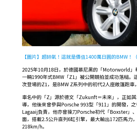
【圖片】超帥氣！這就是價值1400萬日圓的BMW！（
2025年10月18日，於德國慕尼黑的「Motorworld
一輛1990年式BMW「Z1」被公開競拍並成功落槌
次登場的Z1，是BMW Z系列中的初代2人座敞篷跑車，
車名中的「Z」源於德文「Zukunft＝未來」，正如其名
導，他後來曾參與Porsche 993型「911」的開發，之後更
Lagaaij負責，他亦曾操刀Porsche初代「Boxster」
面，搭載2.5公升直列6缸引擎，最大輸出172匹馬力，搭
218km/h。