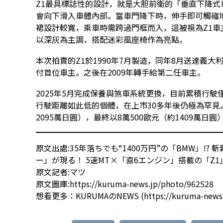
Z1最具標誌性的設計，就是大胆前衛的「垂直下降式
會向下滑入車體內部。當車門降下時，伸手即可觸碰
裙設計較寬，乘車時需跨過門框而入，這被視為Z1車主
以深灰為主調，搭配迷彩風座椅作為亮點。
本次拍賣的Z1於1990年7月製造，同年8月送達義大
付首位車主。之後在2009年轉手給第二任車主。
2025年5月完成保養與煞車系統更換，目前累積行駛僅
行駛距離如此低的個體，在上市30多年後仍極為罕見。
2095萬日圓），最終以8萬500歐元（約1409萬日圓
原文出處:
35年落ちでも“1400万円”の「BMW」!
ー」が現る！ 5速MT×「直6エンジン」搭載の「Z
原文記者:マツ
原文圖庫:
https://kuruma-news.jp/photo/962528
想看更多：
KURUMAのNEWS
(
https://kuruma-news