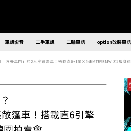
車訊影音
二手車訊
二輪車訊
option改裝車
採用「消失車門」的2人座敞篷車！搭載直6引擎×5速MT的BMW Z1現身
圓？
座敞篷車！搭載直6引擎
身德國拍賣會