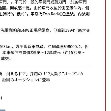
車門」。不同於一般的平開門或剪刀門，Z1的車門
地面，開放感十足。由於車門收納於側面鈑件內，側
獨特的“儀式”。車身為Top Red紅色塗裝，內裝則
利佛羅倫斯的BMW正規經銷商，但直到1994年底才交
63km，幾乎與新車無異。Z1總產量約8000台，但
本車預估拍賣價為9萬～12萬歐元（約1572萬～
）成交。
? 斬新「消えるドア」採用の「“2人乗り”オープンカ
1」独国のオークションに登場
.
)