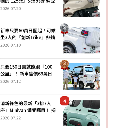
帽的 125cc」Scooter 備受
矚目！採用全新流線設計與
2026.07.20
各項升級，騎乘更加舒適！
已陸續開始出口的新款
「B...
新車只要60萬日圓起！可乘
坐3人的「創新Trike」熱銷
大賣成為人氣車款！「養車
2026.07.10
成本真的超便宜！」「150
日圓就能跑100公里」「小
朋友坐得...
只要150日圓就能跑「100
公里」！ 新車售價69萬日
圓的「3人座」Trike大受歡
2026.07.12
迎！ 順應時代需求，究竟
為何能迅速熱賣？
清新綠色的最新「3排7人
座」Minivan 備受矚目！ 採
用全長4.7公尺剛剛好的車
2026.07.22
身尺寸與「滑門」設計！