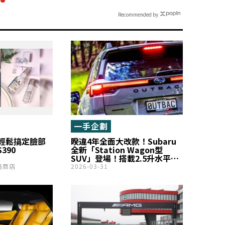
Recommended by
一手企劃
輕鬆搞定臉部
睽違4年全面大改款！Subaru
390
全新「Station Wagon型
SUV」登場！搭載2.5升水平對
向引擎×高性能4WD！全長約
路商店
2026-03-31
4.9m級距的「Outback」紐西
蘭版本是什麼？