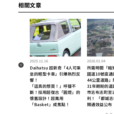
相關文章
2025.11.16
2026.01.04
Daihatsu 超新奇「4人可乘
所需時間「縮
su
坐的輕型卡車」引爆熱烈反
國道10號直
」上
響！
44公里道路」
與
「這真的想買！」呼聲不
31年期盼的
載渦
斷！採用超復古「圓燈」的
市志布志町至
e」
懷舊設計！超萬用
利！ 「都城
「Basket」成焦點！
開通效益公布