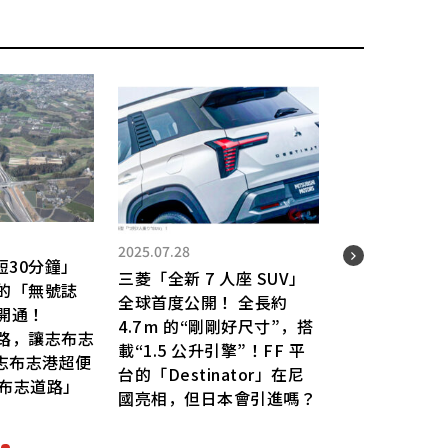
2025.07.28
2025.
短30分鐘」
三菱「全新 7 人座 SUV」
通的「無號誌
前方
全球首度公開！ 全長約
開通！
車」
4.7 m 的“剛剛好尺寸”，搭
道路，讓志布志
不小
載“1.5 公升引擎”！FF 平
志布志港超便
注意
台的「Destinator」在尼
志布志道路」
麼？
國亮相，但日本會引進嗎？