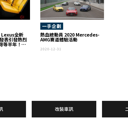
一手企劃
Lexus全新
熱血總動員 2020 Mercedes-
」發表引發熱烈
AMG賽道體驗活動
得等半年！
」成為熱門話
2020-12-31
oman腳靠與
座椅也是一大亮點，
經銷商端的真實
訊
改裝車訊