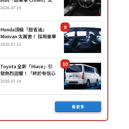
厲害了！採用由「匠人技
2026.07.19
藝」打造的「專屬車色」與
運動化「底盤設定」！還配
備專屬豪華...
Honda頂級「超省油」
Minivan 太厲害！ 採用豪華
「真皮座椅」與專屬「黑色
2026.07.12
內裝」！ 每公升可跑約20
公里，兼具優異節能表現與
舒適「三...
Toyota 全新「Hiace」引
發熱烈迴響！「終於有信心
下訂了！」「哪個等級交車
2026.07.14
最快？」討論不斷！但下訂
後竟然還要等「超過半年」
才能交車？...
看更多