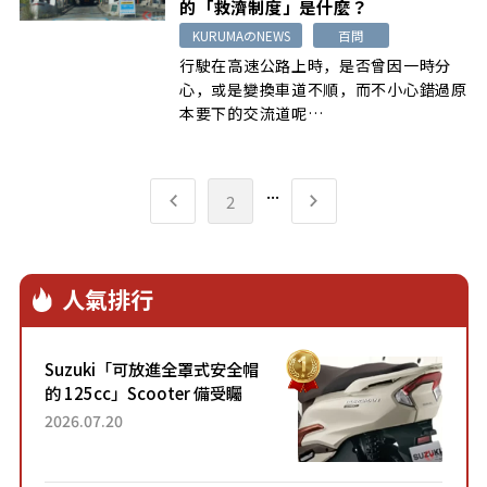
的「救濟制度」是什麼？
KURUMAのNEWS
百問
行駛在高速公路上時，是否曾因一時分
心，或是變換車道不順，而不小心錯過原
本要下的交流道呢…
...
2
人氣排行
Suzuki「可放進全罩式安全帽
的 125cc」Scooter 備受矚
目！採用全新流線設計與各項
2026.07.20
升級，騎乘更加舒適！已陸續
開始出口的新款「B...