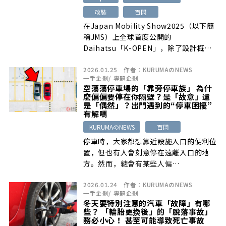
改裝
百問
在Japan Mobility Show2025（以下簡
稱JMS）上全球首度公開的
Daihatsu「K-OPEN」，除了設計概念
之外…
2026.01.25
作者：
KURUMAのNEWS
一手企劃
/
專題企劃
空蕩蕩停車場的「靠旁停車族」 為什
麼偏偏要停在你隔壁？是「故意」還
是「偶然」？出門遇到的“停車困擾”
有解嗎
KURUMAのNEWS
百問
停車時，大家都想靠近設施入口的便利位
置，但也有人會刻意停在遠離入口的地
方。然而，總會有某些人偏…
2026.01.24
作者：
KURUMAのNEWS
一手企劃
/
專題企劃
冬天要特別注意的汽車「故障」有哪
些？ 「輪胎更換後」的「脫落事故」
務必小心！ 甚至可能導致死亡事故