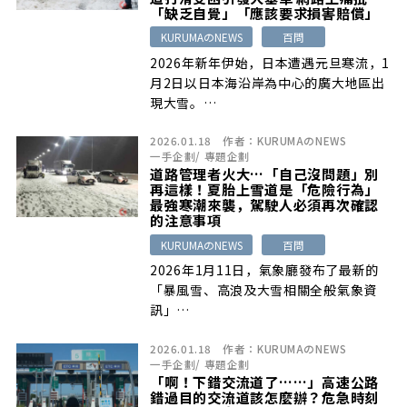
「缺乏自覺」「應該要求損害賠償」
KURUMAのNEWS
百問
2026年新年伊始，日本遭遇元旦寒流，1
月2日以日本海沿岸為中心的廣大地區出
現大雪。…
2026.01.18
作者：
KURUMAのNEWS
一手企劃
/
專題企劃
道路管理者火大…「自己沒問題」別
再這樣！夏胎上雪道是「危險行為」
最強寒潮來襲，駕駛人必須再次確認
的注意事項
KURUMAのNEWS
百問
2026年1月11日，氣象廳發布了最新的
「暴風雪、高浪及大雪相關全般氣象資
訊」…
2026.01.18
作者：
KURUMAのNEWS
一手企劃
/
專題企劃
「啊！下錯交流道了……」高速公路
錯過目的交流道該怎麼辦？危急時刻