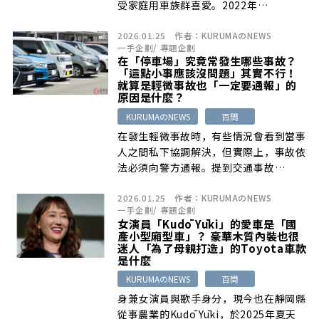
受家庭用車族群喜愛。2022年…
2026.01.25
作者：
KURUMAのNEWS
一手企劃
/
專題企劃
在「停車場」究竟常發生哪些事故？
「這點小事應該沒問題」其實不行！
就算是輕微事故也「一定要通報」的
原因是什麼？
KURUMAのNEWS
百問
在發生輕微事故時，有些情況會看到當事
人之間私下協調解決，但實際上，事故依
法必須向警方通報。提到交通事故…
2026.01.25
作者：
KURUMAのNEWS
一手企劃
/
專題企劃
女演員「Kudō Yūki」的愛車是「國
產小型廂型車」？ 豪華木質內裝也很
迷人「為了母親打造」的Toyota車款
是什麼
KURUMAのNEWS
百問
身兼女演員與歌手身分，現今也在靜岡縣
從事農業的Kudō Yūki，於2025年夏天