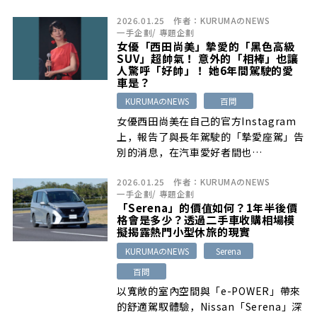
2026.01.25
作者：
KURUMAのNEWS
一手企劃
/
專題企劃
女優「西田尚美」摯愛的「黑色高級
SUV」超帥氣！ 意外的「相棒」也讓
人驚呼「好帥」！ 她6年間駕駛的愛
車是？
KURUMAのNEWS
百問
女優西田尚美在自己的官方Instagram
上，報告了與長年駕駛的「摯愛座駕」告
別的消息，在汽車愛好者間也…
2026.01.25
作者：
KURUMAのNEWS
一手企劃
/
專題企劃
「Serena」的價值如何？1年半後價
格會是多少？透過二手車收購相場模
擬揭露熱門小型休旅的現實
KURUMAのNEWS
Serena
百問
以寬敞的室內空間與「e-POWER」帶來
的舒適駕馭體驗，Nissan「Serena」深