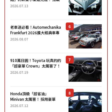
能享受超強勁「渦輪感」的動
2026.07.13
力系統！ 採用與高階「Super
Sport」車款相同的...
老車迷必看！Automechanika
Frankfurt 2026擴大經典車專
區 1954年珍稀古董車現場修復
2026.08.07
910萬日圓！Toyota 玩真的的
「超豪華 Crown」太厲害了！
採用由「匠人技藝」打造的
2026.07.19
「專屬車色」與運動化「底盤
設定」！還配備專屬豪華...
Honda頂級「超省油」
Minivan 太厲害！ 採用豪華
「真皮座椅」與專屬「黑色內
2026.07.12
裝」！ 每公升可跑約20公里，