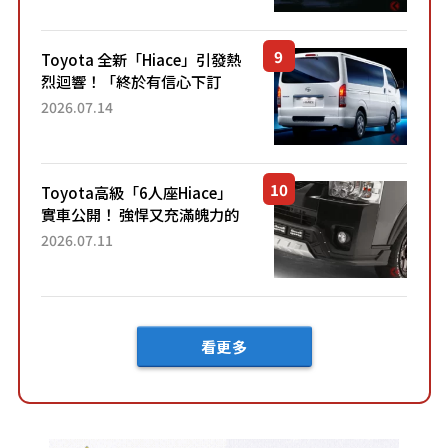
兼具優異節能表現與舒適
「三...
Toyota 全新「Hiace」引發熱
烈迴響！「終於有信心下訂
了！」「哪個等級交車最
2026.07.14
快？」討論不斷！但下訂後竟
然還要等「超過半年」才能交
車？...
Toyota高級「6人座Hiace」
實車公開！ 強悍又充滿魄力的
「全黑設計」搭配特別「豪華
2026.07.11
內裝」！ Premium打造的「限
定Bruno」由...
看更多