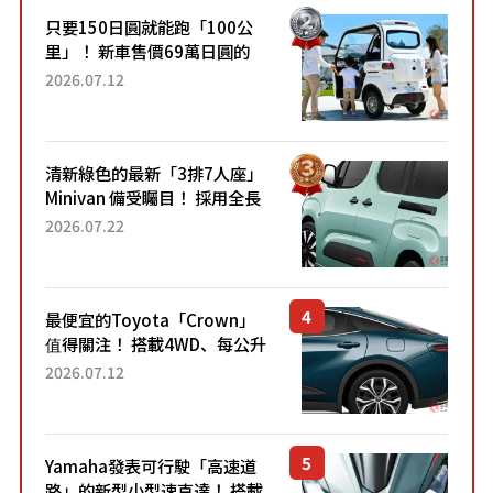
只要150日圓就能跑「100公
里」！ 新車售價69萬日圓的
「3人座」Trike大受歡迎！ 順
2026.07.12
應時代需求，究竟為何能迅速
熱賣？
清新綠色的最新「3排7人座」
Minivan 備受矚目！ 採用全長
4.7公尺剛剛好的車身尺寸與
2026.07.22
「滑門」設計！ 還推出467萬
元日圓起的5人座版...
最便宜的Toyota「Crown」
值得關注！ 搭載4WD、每公升
22.4公里低油耗表現超亮眼！
2026.07.12
配備豐富、超越售價水準，堪
稱高CP值代表的「...
Yamaha發表可行駛「高速道
路」的新型小型速克達！ 搭載