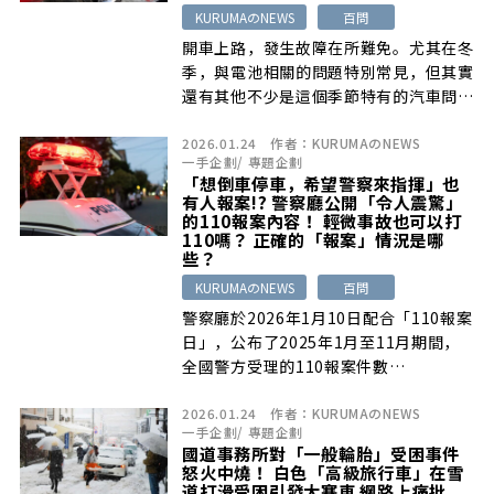
KURUMAのNEWS
百問
開車上路，發生故障在所難免。尤其在冬
季，與電池相關的問題特別常見，但其實
還有其他不少是這個季節特有的汽車問
題。那麼，究竟有哪些需要特別注意的狀
2026.01.24
作者：
KURUMAのNEWS
況呢？…
一手企劃
/
專題企劃
「想倒車停車，希望警察來指揮」也
有人報案!? 警察廳公開「令人震驚」
的110報案內容！ 輕微事故也可以打
110嗎？ 正確的「報案」情況是哪
些？
KURUMAのNEWS
百問
警察廳於2026年1月10日配合「110報案
日」，公布了2025年1月至11月期間，
全國警方受理的110報案件數…
2026.01.24
作者：
KURUMAのNEWS
一手企劃
/
專題企劃
國道事務所對「一般輪胎」受困事件
怒火中燒！ 白色「高級旅行車」在雪
道打滑受困引發大塞車 網路上痛批