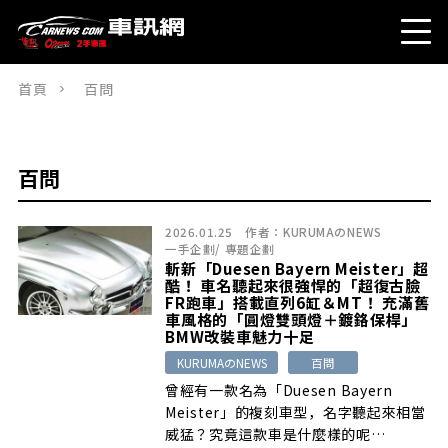
首頁
百問
百問
2026.01.25
作者：
KURUMAのNEWS
一手企劃
/
專題企劃
斬新「Duesen Bayern Meister」超
酷！ 車名聽起來很強悍的「超復古臉
FR跑車」搭載直列6缸＆MT！ 充滿舊
車風格的「圓燈雙頭燈＋鍍鉻保桿」
BMW改裝車魅力十足
KURUMAのNEWS
百問
曾經有一款名為「Duesen Bayern
Meister」的複刻車型，名字聽起來相當
威猛？究竟這款車是什麼樣的呢…