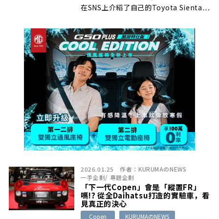
在SNS上介紹了自己的Toyota Sienta…
2026.01.25
作者：
KURUMAのNEWS
一手企劃
/
專題企劃
「下一代Copen」會是「縱置FR」
嗎!? 從全Daihatsu打造的實驗車，看
見真正的決心
Copen
KURUMAのNEWS