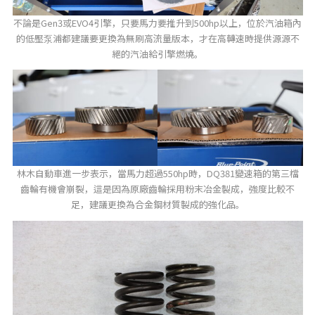
不論是Gen3或EVO4引擎，只要馬力要推升到500hp以上，位於汽油箱內
的低壓泵浦都建議要更換為無刷高流量版本，才在高轉速時提供源源不
絕的汽油給引擎燃燒。
林木自動車進一步表示，當馬力超過550hp時，DQ381變速箱的第三檔
齒輪有機會崩裂，這是因為原廠齒輪採用粉末冶金製成，強度比較不
足，建議更換為合金鋼材質製成的強化品。