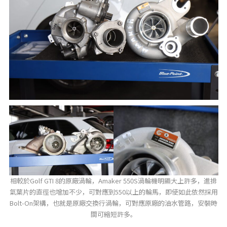
相較於Golf GTI 8的原廠渦輪，Amaker 550S渦輪機明顯大上許多，進排
氣葉片的直徑也增加不少，可對應到550以上的輪馬，即使如此依然採用
Bolt-On架構，也就是原廠交換行渦輪，可對應原廠的油水管路，安裝時
間可縮短許多。