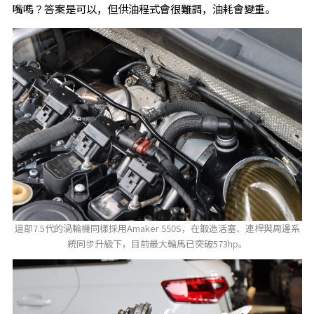
嘴嗎？答案是可以，但供油程式會很難調，油耗會變重。
這部7.5代的渦輪機同樣採用Amaker 550S，在鍛造活塞、連桿與周邊系
統同步升級下，目前最大輪馬已突破573hp。