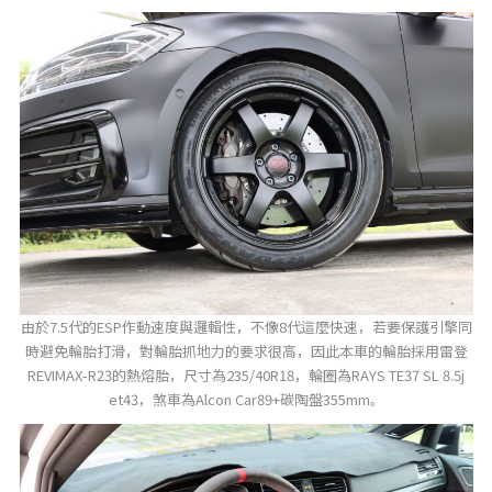
由於7.5代的ESP作動速度與邏輯性，不像8代這麼快速，若要保護引擎同
時避免輪胎打滑，對輪胎抓地力的要求很高，因此本車的輪胎採用雷登
REVIMAX-R23的熱熔胎，尺寸為235/40R18，輪圈為RAYS TE37 SL 8.5j
et43，煞車為Alcon Car89+碳陶盤355mm。