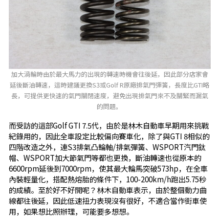
加大渦輪時由於最大馬力的出現的轉速時機會往後延，因此部分店家會
延後斷油轉速，這時建議更換S3或Golf R原廠排氣門彈簧，長度比GTI略
長，可提供更快速的氣門關閉速度，避免出現排氣門來不及關緊而漏氣
的問題。
而受訪的這部Golf GTI 7.5代，由於是林木自動車早期用來挑戰
紀錄用的，因此全車設定比較偏向賽車化，除了與GTI 8相似的
四階改造之外，連S3排氣凸輪軸/排氣彈簧、WSPORT汽門鈦
帽、WSPORT加大節氣門等都也更換，斷油轉速也從原本的
6600rpm延後到7000rpm，使其最大輪馬突破573hp，在全車
內裝輕量化，搭配熱熔胎的條件下，100-200km/h跑出5.75秒
的成績。至於好不好開呢？林木自動車表示，由於整個動力曲
線都往後延，因此低速扭力表現沒有很好，不適合當作街車使
用，如果想比照辦理，可能要多想想。