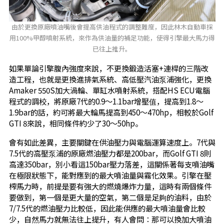
由於更換原廠噴油嘴後會提高供油程式的調整難度，因此林木自動車採
用100%甲醇噴射系統，來作為供油量的補足功能，使得引擎最大馬力得
已往上推升。
如果單論引擎腹內強度來說，不更換鍛造活塞+連桿的三階改
造工程，也就是更換進排氣系統、高低壓汽油泵浦強化，更換
Amaker 550S加大渦輪、單缸水噴射系統，搭配HS ECU電腦
程式的調校，將原廠7代的0.9～1.1bar增壓值，提高到1.8～
1.9bar的話，約可將最大輪馬提高到450～470hp，相較於Golf
GTI 8來說，相同條件約少了30～50hp。
會有如此差異，主要關鍵在供油壓力與電腦運算速度上。7代與
7.5代的高壓泵浦的原廠燃油壓力都是200bar，而Golf GTI 8則
高達350bar，別小看這150bar壓力落差，這關係著每支噴油嘴
在極限狀態下，能對應到的最大噴油量與霧化效果。引擎在壓
榨馬力時，前提是要有強大的燃燒爆炸力量，這時有兩個條件
要做到，第一個是更大量的空氣，第二個是足夠的油料，由於
7/7.5代的燃油壓力比較低，因此能供應的最大噴油量會比較
少，自然馬力就無法往上提升，有人會問：那可以換加大噴油