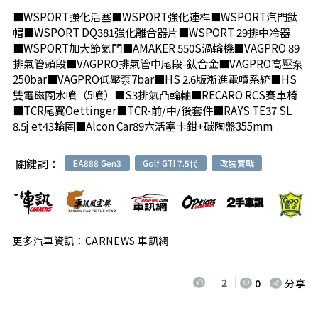
■WSPORT強化活塞■WSPORT強化連桿■WSPORT汽門鈦
帽■WSPORT DQ381強化離合器片■WSPORT 29排中冷器
■WSPORT加大節氣門■AMAKER 550S渦輪機■VAGPRO 89
排氣管頭段■VAGPRO排氣管中尾段-鈦合金■VAGPRO高壓泵
250bar■VAGPRO低壓泵7bar■HS 2.6版漸進電噴系統■HS
雙電磁閥水噴（5噴）■S3排氣凸輪軸■RECARO RCS賽車椅
■TCR尾翼Oettinger■TCR-前/中/後套件■RAYS TE37 SL
8.5j et43輪圈■Alcon Car89六活塞卡鉗+碳陶盤355mm
關鍵詞：
EA888 Gen3
Golf GTI 7.5代
改裝實戰
更多汽車資訊：CARNEWS 車訊網
2
0
分享