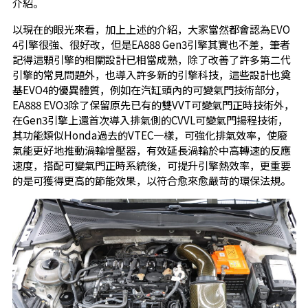
介紹。
以現在的眼光來看，加上上述的介紹，大家當然都會認為EVO
4引擎很強、很好改，但是EA888 Gen3引擎其實也不差，筆者
記得這顆引擎的相關設計已相當成熟，除了改善了許多第二代
引擎的常見問題外，也導入許多新的引擎科技，這些設計也奠
基EVO4的優異體質，例如在汽缸頭內的可變氣門技術部分，
EA888 EVO3除了保留原先已有的雙VVT可變氣門正時技術外，
在Gen3引擎上還首次導入排氣側的CVVL可變氣門揚程技術，
其功能類似Honda過去的VTEC一樣，可強化排氣效率，使廢
氣能更好地推動渦輪增壓器，有效延長渦輪於中高轉速的反應
速度，搭配可變氣門正時系統後，可提升引擎熱效率，更重要
的是可獲得更高的節能效果，以符合愈來愈嚴苛的環保法規。