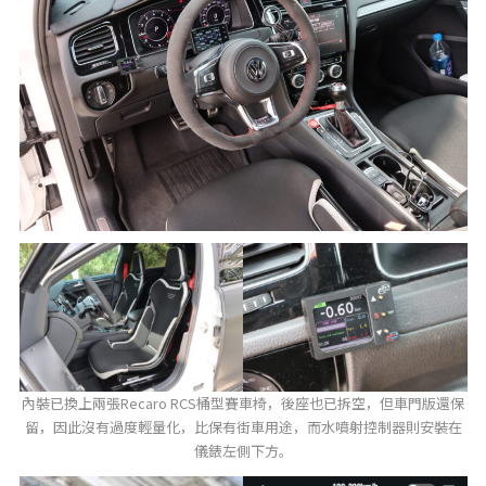
內裝已換上兩張Recaro RCS桶型賽車椅，後座也已拆空，但車門版還保
留，因此沒有過度輕量化，比保有街車用途，而水噴射控制器則安裝在
儀錶左側下方。