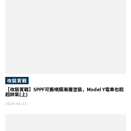
改裝實戰
【改裝實戰】SPPF可撕噴膜漸層塗裝，Model Y電車也能
超帥氣(上)
2026-06-11