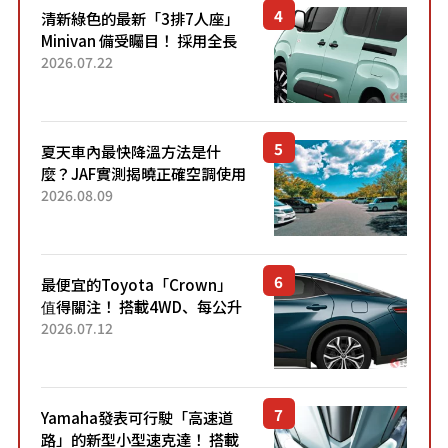
清新綠色的最新「3排7人座」
Minivan 備受矚目！ 採用全長
4.7公尺剛剛好的車身尺寸與
2026.07.22
「滑門」設計！ 還推出467萬
元日圓起的5人座版...
夏天車內最快降溫方法是什
麼？JAF實測揭曉正確空調使用
方式
2026.08.09
最便宜的Toyota「Crown」
值得關注！ 搭載4WD、每公升
22.4公里低油耗表現超亮眼！
2026.07.12
配備豐富、超越售價水準，堪
稱高CP值代表的「...
Yamaha發表可行駛「高速道
路」的新型小型速克達！ 搭載