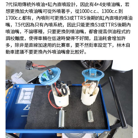
7代採用傳統外噴油+缸內直噴設計，因此有4+4支噴油嘴，若
想更換加大噴油嘴可從外噴著手，從1000 c.c.、1300c.c.到
1700c.c.都有，內噴則可更換S3或TTRS後期的缸內直噴的噴油
嘴，7.5代因為只有內噴系統，因此只能更換S3或TTRS後期內
噴油嘴，不論哪種，只要更換到噴油嘴，都會提高供油程式的
調校難度，使得車輛在低速時變得不好開，且油耗會增加許
多，除非是直線加速用的比賽車，要不然街車設定下，林木自
動車建議不要更換內外噴油嘴會比較好。