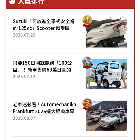
人氣排行
Suzuki「可放進全罩式安全帽
的 125cc」Scooter 備受矚
目！採用全新流線設計與各項
2026.07.20
升級，騎乘更加舒適！已陸續
開始出口的新款「B...
只要150日圓就能跑「100公
里」！ 新車售價69萬日圓的
「3人座」Trike大受歡迎！ 順
2026.07.12
應時代需求，究竟為何能迅速
熱賣？
老車迷必看！Automechanika
Frankfurt 2026擴大經典車專
區 1954年珍稀古董車現場修復
2026.08.07