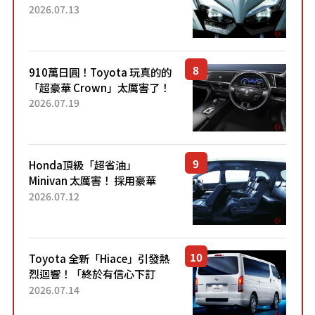
能享受超強勁「渦輪感」的動
2026.07.13
力系統！ 採用與高階「Super
Sport」車款相同的...
910萬日圓！Toyota 玩真的的
「超豪華 Crown」太厲害了！
採用由「匠人技藝」打造的
2026.07.19
「專屬車色」與運動化「底盤
設定」！還配備專屬豪華...
Honda頂級「超省油」
Minivan 太厲害！ 採用豪華
「真皮座椅」與專屬「黑色內
2026.07.12
裝」！ 每公升可跑約20公里，
兼具優異節能表現與舒適
「三...
Toyota 全新「Hiace」引發熱
烈迴響！「終於有信心下訂
了！」「哪個等級交車最
2026.07.14
快？」討論不斷！但下訂後竟