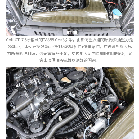
Golf GTI 7.5所搭載的EA888 Gen3引擎，由於高壓泵浦的原廠燃油壓力是
200bar，即使更換250bar強化版高壓泵浦+低壓泵浦，在後續對應大馬
力所需的油料時，還是會有些不足，更換加大缸內直噴的噴油嘴後，又
會出現供油程式難以調好的問題。