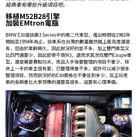
經典車有哪些升級項目吧。
移植M52B28引擎
加裝EMtron電腦
BMW E30是該廠3 Series中的第二代車型，推出時間從1982年
開始至1994年為止，該車系在台灣的數量雖然路上能見度還是
有，但由於車齡頗久，因此狀況好的並不多，加上雙門車型又
比四門還要少，因此即使不買M3，退而求其次找雙門Coupe車
型，還是需要費點功夫，而且入手後要整理的項目不會少，除
非上一手的車主很有愛，已整理得差不多，或許可以減少很多
整理項目，然而狀況好的E30價格也不會低到多少，反正玩老
車的金額會比大家想像的還要高很多，這要有心理準備。