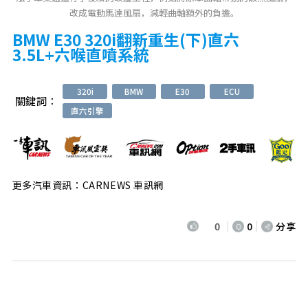
改成電動馬達風扇，減輕曲軸額外的負擔。
BMW E30 320i翻新重生(下)直六
3.5L+六喉直噴系統
320i
BMW
E30
ECU
關鍵詞：
直六引擎
更多汽車資訊：CARNEWS 車訊網
0
0
分享