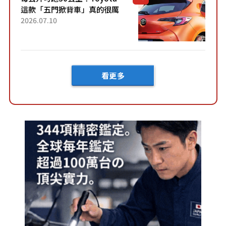
這款「五門掀背車」真的很厲
害！ 擁有全長4.3公尺的「剛剛
2026.07.10
好車身尺寸」，配備全面升
級！ 採Hybrid專屬設...
看更多