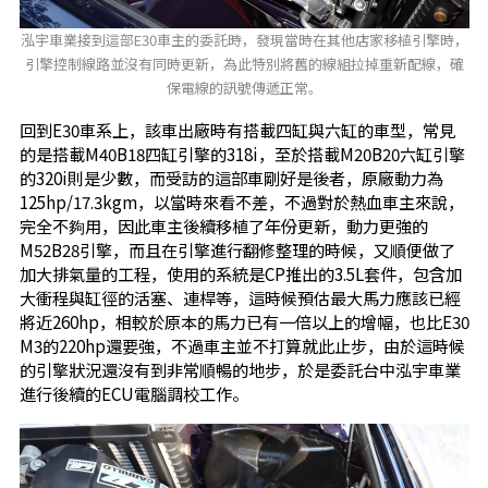
泓宇車業接到這部E30車主的委託時，發現當時在其他店家移植引擎時，
引擎控制線路並沒有同時更新，為此特別將舊的線組拉掉重新配線，確
保電線的訊號傳遞正常。
回到E30車系上，該車出廠時有搭載四缸與六缸的車型，常見
的是搭載M40B18四缸引擎的318i，至於搭載M20B20六缸引擎
的320i則是少數，而受訪的這部車剛好是後者，原廠動力為
125hp/17.3kgm，以當時來看不差，不過對於熱血車主來說，
完全不夠用，因此車主後續移植了年份更新，動力更強的
M52B28引擎，而且在引擎進行翻修整理的時候，又順便做了
加大排氣量的工程，使用的系統是CP推出的3.5L套件，包含加
大衝程與缸徑的活塞、連桿等，這時候預估最大馬力應該已經
將近260hp，相較於原本的馬力已有一倍以上的增幅，也比E30
M3的220hp還要強，不過車主並不打算就此止步，由於這時候
的引擎狀況還沒有到非常順暢的地步，於是委託台中泓宇車業
進行後續的ECU電腦調校工作。