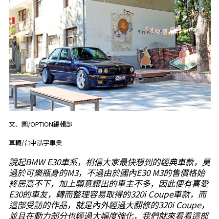
文、圖/OPTION編輯部
車輛/台中泓宇車業
說起BMW E30車系，相信大家最快想到的經典車款，莫
過於可樂瓶身的M3，不過由於國內E30 M3的售價格始
終居高不下，加上願意讓出的車主不多，因此便有喜愛
E30的車友，轉而整理容易取得的320i Coupe車款，而
這部受訪的作品，就是內外經過大翻修的320i Coupe，
並且在動力部分也經過大幅度強化，我們就來看看這部