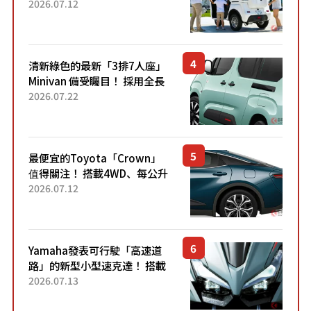
「3人座」Trike大受歡迎！ 順
2026.07.12
應時代需求，究竟為何能迅速
熱賣？
清新綠色的最新「3排7人座」
Minivan 備受矚目！ 採用全長
4.7公尺剛剛好的車身尺寸與
2026.07.22
「滑門」設計！ 還推出467萬
元日圓起的5人座版...
最便宜的Toyota「Crown」
值得關注！ 搭載4WD、每公升
22.4公里低油耗表現超亮眼！
2026.07.12
配備豐富、超越售價水準，堪
稱高CP值代表的「...
Yamaha發表可行駛「高速道
路」的新型小型速克達！ 搭載
能享受超強勁「渦輪感」的動
2026.07.13
力系統！ 採用與高階「Super
Sport」車款相同的...