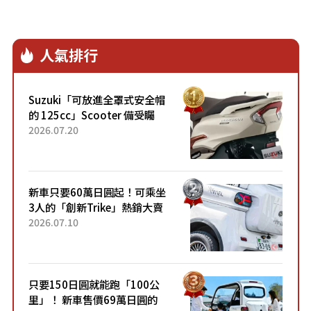
人氣排行
Suzuki「可放進全罩式安全帽
的 125cc」Scooter 備受矚
目！採用全新流線設計與各項
2026.07.20
升級，騎乘更加舒適！已陸續
開始出口的新款「B...
新車只要60萬日圓起！可乘坐
3人的「創新Trike」熱銷大賣
成為人氣車款！「養車成本真
2026.07.10
的超便宜！」「150日圓就能
跑100公里」「小朋友坐得...
只要150日圓就能跑「100公
里」！ 新車售價69萬日圓的