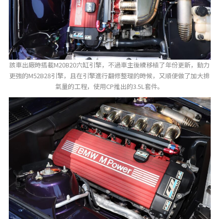
該車出廠時搭載M20B20六缸引擎，不過車主後續移植了年份更新，動力
更強的M52B28引擎，且在引擎進行翻修整理的時候，又順便做了加大排
氣量的工程，使用CP推出的3.5L套件。