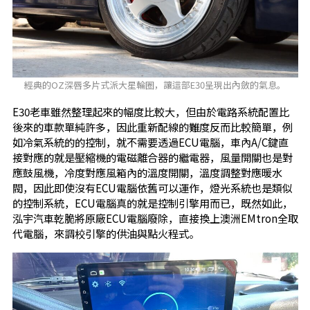
經典的OZ深唇多片式派大星輪圈，讓這部E30呈現出內斂的氣息。
E30老車雖然整理起來的幅度比較大，但由於電路系統配置比
後來的車款單純許多，因此重新配線的難度反而比較簡單，例
如冷氣系統的的控制，就不需要透過ECU電腦，車內A/C鍵直
接對應的就是壓縮機的電磁離合器的繼電器，風量開關也是對
應鼓風機，冷度對應風箱內的溫度開關，溫度調整對應暖水
閥，因此即使沒有ECU電腦依舊可以運作，燈光系統也是類似
的控制系統，ECU電腦真的就是控制引擎用而已，既然如此，
泓宇汽車乾脆將原廠ECU電腦廢除，直接換上澳洲EMtron全取
代電腦，來調校引擎的供油與點火程式。