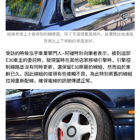
經典老車上才看得到的蝴蝶窗，除了充滿懷舊風格外，其實開啟後通風
效果比上下移動的車窗更好。
受訪的時候泓宇車業掌門人–阿碰特別向筆者表示，接到這部
E30車主的委託時，發現當時在其他店家移植引擎時，引擎控
制線路並沒有同時更新，還保留E30原廠的線組，然而由於車
齡已久，因此線組的接頭有些接觸不良，為此特別將舊的線組
拉掉重新配線，確保電線的訊號傳遞正常。