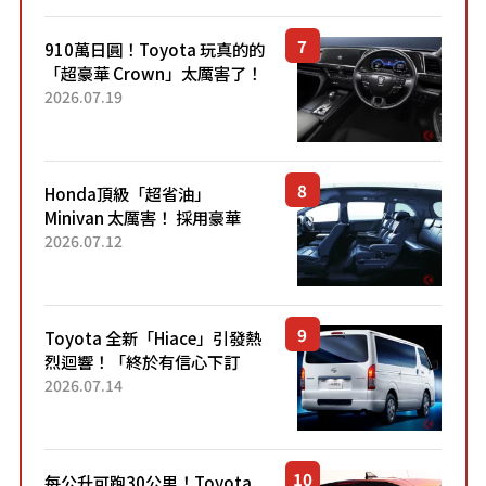
910萬日圓！Toyota 玩真的的
「超豪華 Crown」太厲害了！
採用由「匠人技藝」打造的
2026.07.19
「專屬車色」與運動化「底盤
設定」！還配備專屬豪華...
Honda頂級「超省油」
Minivan 太厲害！ 採用豪華
「真皮座椅」與專屬「黑色內
2026.07.12
裝」！ 每公升可跑約20公里，
兼具優異節能表現與舒適
「三...
Toyota 全新「Hiace」引發熱
烈迴響！「終於有信心下訂
了！」「哪個等級交車最
2026.07.14
快？」討論不斷！但下訂後竟
然還要等「超過半年」才能交
車？...
每公升可跑30公里！Toyota