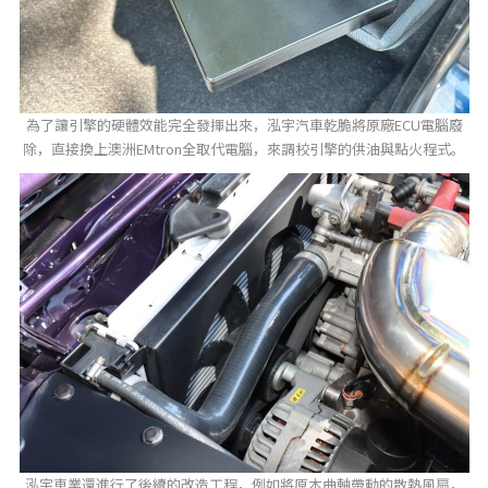
為了讓引擎的硬體效能完全發揮出來，泓宇汽車乾脆將原廠ECU電腦廢
除，直接換上澳洲EMtron全取代電腦，來調校引擎的供油與點火程式。
泓宇車業還進行了後續的改造工程，例如將原本曲軸帶動的散熱風扇，