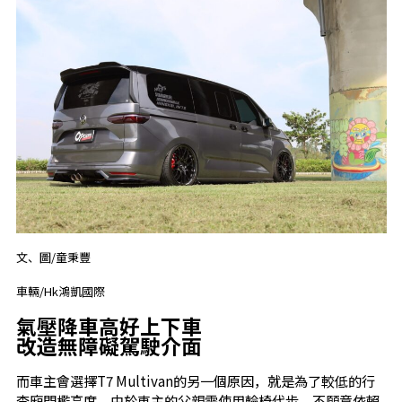
文、圖/童秉豐
車輛/Hk鴻凱國際
氣壓降車高好上下車
改造無障礙駕駛介面
而車主會選擇T7 Multivan的另一個原因，就是為了較低的行
李廂門檻高度，由於車主的父親需使用輪椅代步，不願意依賴