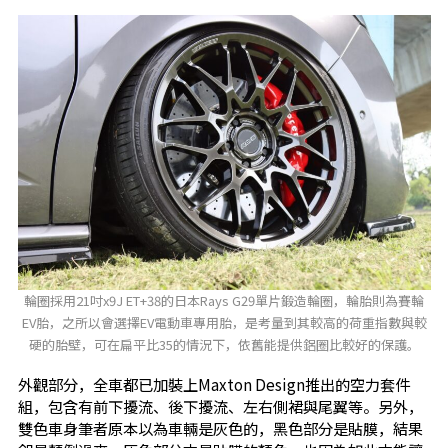
輪圈採用21吋x9J ET+38的日本Rays G29單片鍛造輪圈，輪胎則為賽輪
EV胎，之所以會選擇EV電動車專用胎，是考量到其較高的荷重指數與較
硬的胎壁，可在扁平比35的情況下，依舊能提供鋁圈比較好的保護。
外觀部分，全車都已加裝上Maxton Design推出的空力套件
組，包含有前下擾流、後下擾流、左右側裙與尾翼等。另外，
雙色車身筆者原本以為車輛是灰色的，黑色部分是貼膜，結果