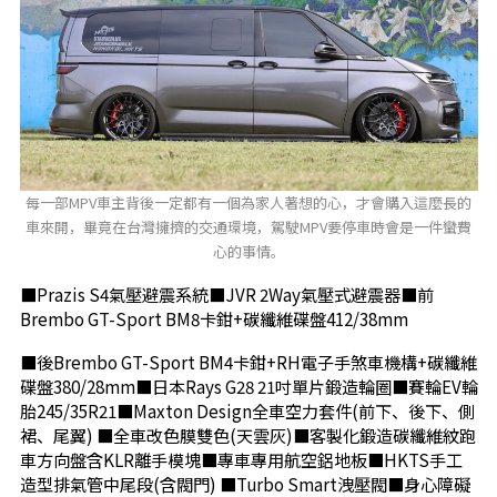
每一部MPV車主背後一定都有一個為家人著想的心，才會購入這麼長的
車來開，畢竟在台灣擁擠的交通環境，駕駛MPV要停車時會是一件蠻費
心的事情。
■Prazis S4氣壓避震系統■JVR 2Way氣壓式避震器■前
Brembo GT-Sport BM8卡鉗+碳纖維碟盤412/38mm
■後Brembo GT-Sport BM4卡鉗+RH電子手煞車機構+碳纖維
碟盤380/28mm■日本
Rays G28 21
吋單片鍛造輪圈■
賽輪EV
輪
胎245/35R21■Maxton Design全車空力套件(前下、後下、側
裙、尾翼) ■全車改色膜雙色(天雲灰)■客製化鍛造碳纖維紋跑
車方向盤含KLR離手模塊■專車專用航空鋁地板■HKTS手工
造型排氣管中尾段(含閥門) ■Turbo Smart洩壓閥
■身心障礙