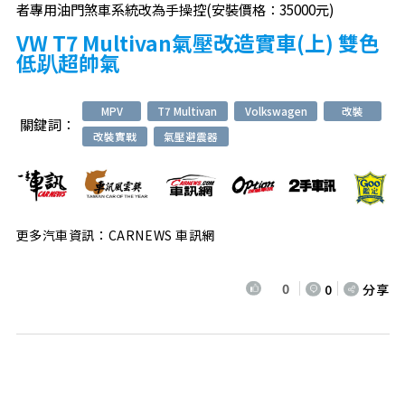
者專用油門煞車系統改為手操控
(安裝價格：35000元)
VW T7 Multivan氣壓改造實車(上) 雙色
低趴超帥氣
MPV
T7 Multivan
Volkswagen
改裝
關鍵詞：
改裝實戰
氣壓避震器
更多汽車資訊：CARNEWS 車訊網
0
0
分享