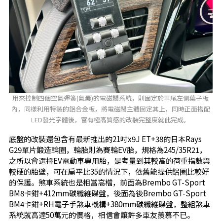
用來控制四個空氣彈簧(氣囊)的電磁閥系統，則固定於車尾左側葉子板
內，同樣利用特製的鋁合金板，將電磁閥主體固定其上，同時正面搭配
LED發光字體後，富有極高質感的改裝完整度就此完成。
底盤的改裝還包含有最新推出的21吋x9J ET+38的日本Rays
G29單片鍛造輪圈，輪胎則為賽輪EV胎，規格為245/35R21，
之所以會選擇EV電動車專用胎，是考量到其較高的荷重指數與
較硬的胎壁，可在扁平比35的情況下，依舊能提供鋁圈比較好
的保護。煞車系統也是相當高檔，前面為Brembo GT-Sport
BM8卡鉗+412mm碳纖維碟盤，後面為後Brembo GT-Sport
BM4卡鉗+RH電子手煞車機構+380mm碳纖維碟盤，整組煞車
系統就高達50萬元的價格，相信會讓許多車友羨慕不已。