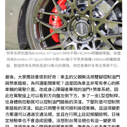
煞車系統前面為Brembo GT-Sport BM8卡鉗+412mm碳纖維碟盤，後面
為後Brembo GT-Sport BM4卡鉗+RH電子手煞車機構+380mm碳纖維碟
盤，整組煞車系統就高達50萬元的價格，相信會讓許多車友羨慕不已。
最後，大家應該會感到好奇：車主的父親無法用雙腳控制油門
與煞車踏板，為何還能開車呢？這是因為車主非常有孝心的將
車輛的駕駛介面，改成身心障礙者專用的油門+煞車系統，因
此在駕駛座上可以看到方向盤左側下方，多了一支L型控制桿，
往身體側拉動就可以控制油門踏板的深淺，下壓則是可控制煞
車踏板的深淺，如此只用雙手就可順利操控車輛，且這項變更
方案還可以通過交通法規，並且在行照上註記相關說明，日後
定檢驗車也不會造成困擾，沒想到台灣法規也有這一變更項
目，造福許多身心障礙者的駕車所需，筆者內心也為車主的孝