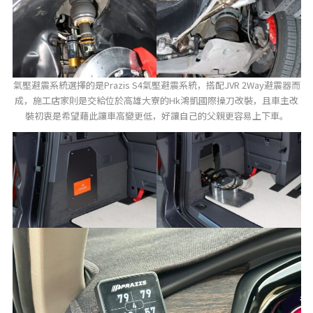
氣壓避震系統選擇的是Prazis S4氣壓避震系統，搭配JVR 2Way避震器而
成，施工店家則是交給位於高雄大寮的Hk鴻凱國際操刀改裝，且車主改
裝初衷是希望藉此讓車高變更低，好讓自己的父親更容易上下車。