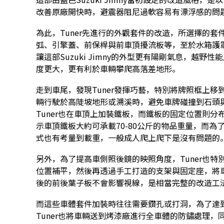
改善原廠開快時，避震器阻尼過軟容易有漂浮感的問
為此，Tuner先進行的外觀套件的改造，所選擇的
弧、引擎蓋、前保桿與前車頂擾流板等，至於水箱護罩
讓這部Suzuki Jimny的外型更有陽剛氣息，越
度更大，更有利於車輛攀爬高落差地形。
走到車尾，發現Tuner發揮巧藝，特別將牌照框上
輛行駛於高陡坡地形或溯溪時，避免車牌碰撞到石頭
Tuner也在車頂上加裝鐵板，而鐵板的固定位置則分
示車頂鐵板大約可承載70-80公斤的物品重量，而
式也有考量到載重，一般成人爬上爬下是沒有問題的
另外，為了提高車側照後鏡的映照角度，Tuner也
位置補平，然後再透過手工打造的支架與固定座，將
後的前後葉子板不會影響視線，是相當完整的改造工
而這些車體套件加裝時往往需要鑽孔或打洞，為了達
Tuner也將車輛送到烤漆廠進行全車體的防鏽處理