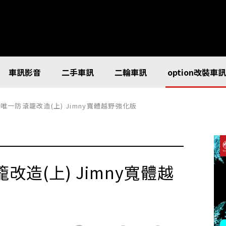
車訊影音
二手車訊
二輪車訊
option改裝車
台唯一防滾籠改造(上) Jimny寬體越野強化版
改造(上) Jimny寬體越