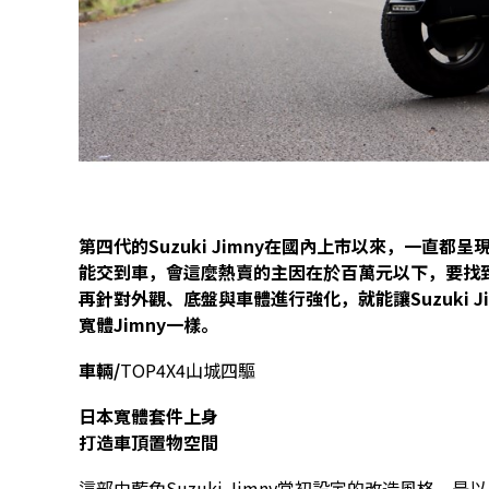
第四代的Suzuki Jimny在國內上市以來，一直
能交到車，會這麼熱賣的主因在於百萬元以下，要找
再針對外觀、底盤與車體進行強化，就能讓Suzuki J
寬體Jimny一樣。
車輛/
TOP4X4山城四驅
日本寬體套件上身
打造車頂置物空間
這部由藍色Suzuki Jimny當初設定的改造風格