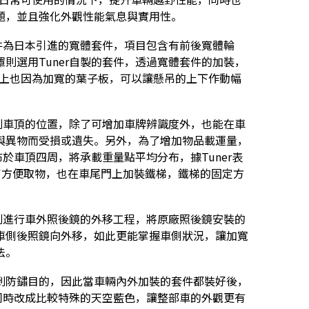
題，並且強化外觀性能氣息與實用性。
套件為日本引進的寬體套件，項目包含有前後寬體輪
則選用Tuner自製的套件，透過寬體套件的加裝，
野性能上也因為加寬的葉子板，可以讓懸吊的上下作動幅
移到車頂的位置，除了可增加車牌辨識度外，也能在車
與異物而受損或遺失。另外，為了增加物品載運量，
布於車頂四周，將承載重量點平均分布，據Tuner表
為了方便取物，也在車尾門上加裝鐵梯，鐵梯的固定方
。
特別進行車外照後鏡的外移工程，將原廠照後鏡安裝的
車側後照鏡向外移，如此更能掌握車側狀況，讓加寬
法。
到防鏽目的，因此當車輛內外加裝的套件都裝好後，
，同時改成比較特殊的天空藍色，讓整部車的外觀更有