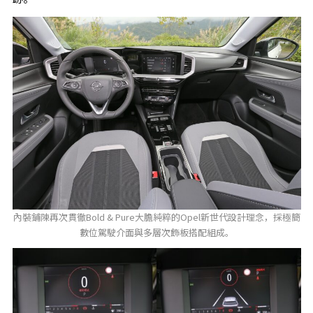
內裝鋪陳再次貫徹Bold & Pure大膽純粹的Opel新世代設計理念，採極簡
數位駕駛介面與多層次飾板搭配組成。