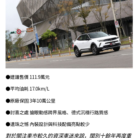
●建議售價 111.9萬元
●平均油耗 17.0km/L
●原廠保固 3年10萬公里
●討喜之處 搶眼動感跨界風格、德式沉穩行路質感
●遺珠之憾 內裝設計與科技配備亮點較少
對於關注車市較久的資深車迷來說，闊別十餘年再度重