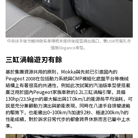
中央扶手後方維持歐系車傳統未提供後座空調出風口，雙USB充電孔亦
僅限Elegance車型。
三缸渦輪遊刃有餘
基於集團資源共用的原則，Mokka與先前已引進國內的
Peugeot 2008在包括動力系統與CMP模組化底盤平台等機械
結構上有著很高的共通性，例如此次試駕的汽油版車型便搭載
廣泛用於國內Peugeot家族車款的1.2L三缸渦輪引擎，具備
130hp/23.5kgm的最大輸出與17.0km/L的能源局平均油耗，可
說是充分兼顧動力演出與節能表現，同時在八速手自排變速箱
的驅策下，也能繳出0~100km/h加速9.2秒、極速200km/h的
性能成績，對於訴求日常代步的都會跨界休旅而言已屬中上水
準。