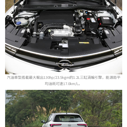
汽油車型搭載最大輸出130hp/23.5kgm的1.2L三缸渦輪引擎，能源局平
均油耗可達17.0km/L。