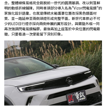
念，整體線條風格完全跳脫前一世代的圓潤基調、改以俐落鮮
明的動感折線鋪陳，同時車頭部分導入名為”Vizor閃電風鏡”的
家族化設計語彙，也就是傳統水箱護罩位置改採黑色鏡面材
質、並一路延伸至兩側頭燈形成完整平面，新世代車款必不可
少的LED日行燈亦採向兩側伸展的翼形設計，與鍍鉻外框一同
再次強調閃電風鏡輪廓，最後再加上座落於中央位置的閃電廠
徽，只要看過一次便能留下深刻印象。