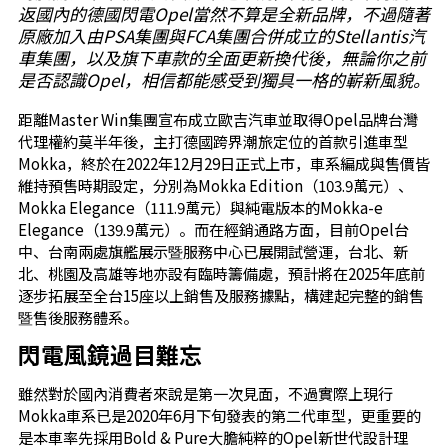
返國內的德國閃電Opel當然不算是全新品牌，不過隨著
原廠加入由PSA集團與FCA集團合併成立的Stellantis汽
車集團，以及旗下車款的全面更新換代後，無論你之前
是否認識Opel，相信都能感受到獨具一格的嶄新風貌。
距離Master Win集團宣布成立歐吉汽車並取得Opel品牌台灣
代理權約莫半年後，主打德國跨界潮旅定位的首款引進車型
Mokka，終於在2022年12月29日正式上市，車系編成與售價皆
維持預售時期設定，分別為Mokka Edition（103.9萬元）、
Mokka Elegance（111.9萬元）與純電版本的Mokka-e
Elegance（139.9萬元）。而在經銷通路方面，目前Opel台
中、台南兩處旗艦展示暨服務中心已展開試營運，台北、新
北、桃園及高雄等地亦設有臨時籌備處，預計將在2025年底前
逐步拓展至全台15座以上銷售及服務據點，構建起完整的銷售
暨售後服務體系。
閃電風鏡過目難忘
雖然對於國內消費者來說是第一次見面，不過實際上現行
Mokka車系已是2020年6月下旬發表的第二代車型，更重要的
是本車率先採用Bold & Pure大膽純粹的Opel新世代設計理