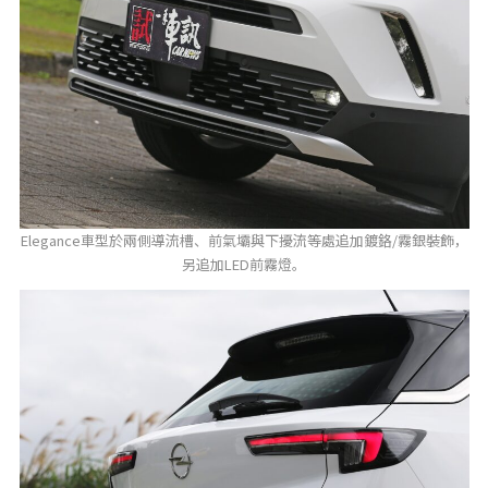
Elegance車型於兩側導流槽、前氣壩與下擾流等處追加鍍鉻/霧銀裝飾，
另追加LED前霧燈。