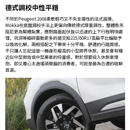
德式調校中性平穩
不同於Peugeot 2008柔軟輕巧又不失支撐性的法式風情，
Mokka在底盤調校手法上更偏向傳統德式厚重調性，整體懸吊
阻尼更為緊緻紮實，應對路面起伏皆以迅速的上下行程明快處
理，坑洞等細碎震動更多的是交給215/60R17高扁平比輪胎予
以吸收化解，兩相搭配之下帶來十分平穩、舒適的行路質感，
不只讓人忘記這是一輛身形瘦高的小型跨界休旅，甚至會有種
近似中型掀背或中型房車的份量感，對於想要投入休旅車懷
抱、卻又擔心太過搖頭晃腦的消費者，可說是最為合適的嚐鮮
首選。