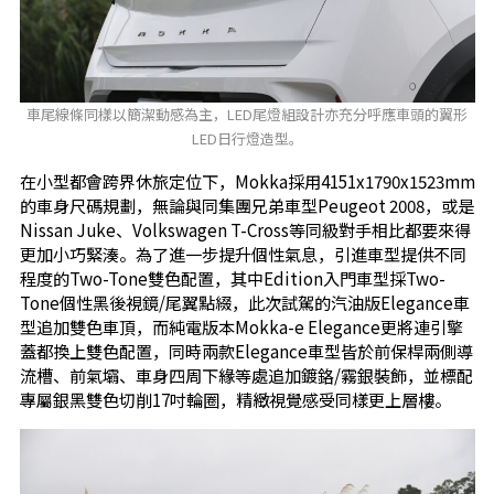
車尾線條同樣以簡潔動感為主，LED尾燈組設計亦充分呼應車頭的翼形
LED日行燈造型。
在小型都會跨界休旅定位下，Mokka採用4151x1790x1523mm
的車身尺碼規劃，無論與同集團兄弟車型Peugeot 2008，或是
Nissan Juke、Volkswagen T-Cross等同級對手相比都要來得
更加小巧緊湊。為了進一步提升個性氣息，引進車型提供不同
程度的Two-Tone雙色配置，其中Edition入門車型採Two-
Tone個性黑後視鏡/尾翼點綴，此次試駕的汽油版Elegance車
型追加雙色車頂，而純電版本Mokka-e Elegance更將連引擎
蓋都換上雙色配置，同時兩款Elegance車型皆於前保桿兩側導
流槽、前氣壩、車身四周下緣等處追加鍍鉻/霧銀裝飾，並標配
專屬銀黑雙色切削17吋輪圈，精緻視覺感受同樣更上層樓。