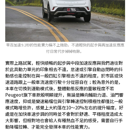
零百加速9.2秒的性能實力稱不上強勁，不過輕快的起步與再加速反應應
付日常代步綽綽有餘。
實際上路試駕，輕快順暢的起步與中段加速反應與我們過往對
於此具動力單元的印象相去不遠，怠速或引擎自動啟閉時的抖
動感也能控制在與一般四缸引擎相去不遠的程度，於市區或快
速道路跟上一般車流速度行駛十分從容自在；較為意外的是，
本車在切換到運動模式後，整體動態反應的靈敏程度不若
Peugeot旗下車款般明顯提升，無論是轉向輔助力道、油門響
應速度，抑或是變速箱檔位與引擎轉速控制積極性都僅比一般
模式略增些許，感覺上大約落在10～20%左右的提升幅度，好
處是在加快車速步調的同時並不會對於舒適、平穩程度造成太
大影響，但相對地也會給人有種熱血不足的感受，需要自行手
動降檔拉轉、才能完全發揮本車的性能實力。