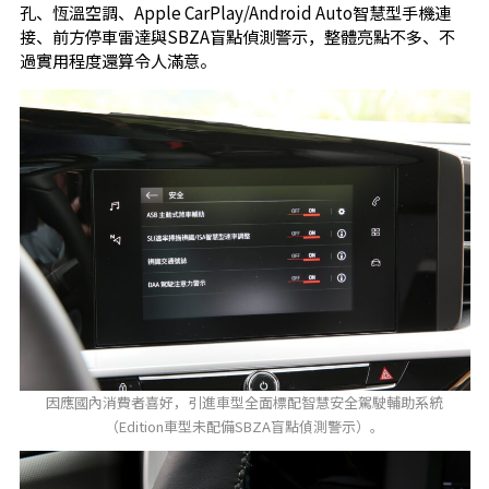
孔、恆溫空調、Apple CarPlay/Android Auto智慧型手機連
接、前方停車雷達與SBZA盲點偵測警示，整體亮點不多、不
過實用程度還算令人滿意。
因應國內消費者喜好，引進車型全面標配智慧安全駕駛輔助系統
（Edition車型未配備SBZA盲點偵測警示）。