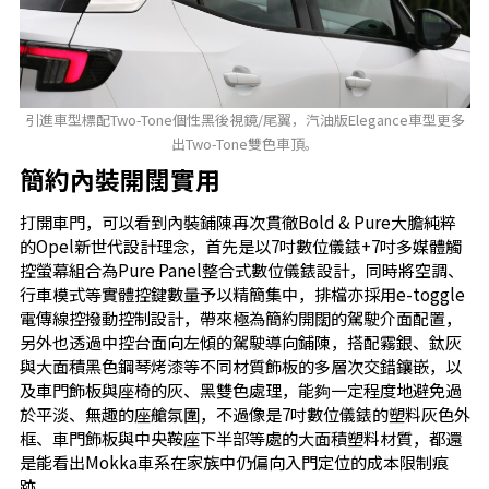
引進車型標配Two-Tone個性黑後視鏡/尾翼，汽油版Elegance車型更多
出Two-Tone雙色車頂。
簡約內裝開闊實用
打開車門，可以看到內裝鋪陳再次貫徹Bold & Pure大膽純粹
的Opel新世代設計理念，首先是以7吋數位儀錶+7吋多媒體觸
控螢幕組合為Pure Panel整合式數位儀錶設計，同時將空調、
行車模式等實體控鍵數量予以精簡集中，排檔亦採用e-toggle
電傳線控撥動控制設計，帶來極為簡約開闊的駕駛介面配置，
另外也透過中控台面向左傾的駕駛導向鋪陳，搭配霧銀、鈦灰
與大面積黑色鋼琴烤漆等不同材質飾板的多層次交錯鑲嵌，以
及車門飾板與座椅的灰、黑雙色處理，能夠一定程度地避免過
於平淡、無趣的座艙氛圍，不過像是7吋數位儀錶的塑料灰色外
框、車門飾板與中央鞍座下半部等處的大面積塑料材質，都還
是能看出Mokka車系在家族中仍偏向入門定位的成本限制痕
跡。