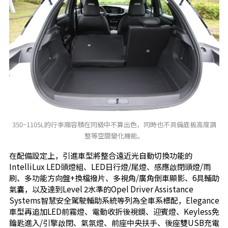
350~1105L的行李廂容積在同級中不算出色，同時也不具備底板高度調
整等空間變化機能。
在配備設定上，引進車型將整合遠近光自動切換功能的
IntelliLux LED頭燈組、LED日行燈/尾燈、感應啟閉頭燈/雨
刷、多功能方向盤+換檔撥片、多視角/廣角倒車顯影、6具輔助
氣囊，以及達到Level 2水準的Opel Driver Assistance
Systems智慧安全駕駛輔助系統等列為全車系標配，Elegance
車型再追加LED前霧燈、電動收折後視鏡、迎賓燈、Keyless免
鑰匙進入/引擎啟閉、氣氛燈、前座中央扶手、後座雙USB充電