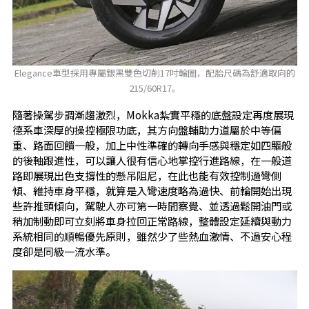
Elegance車型採用專屬銀黑雙色切削17吋輪圈，配胎尺碼為舒適取向的
215/60R17。
隨著操駕步調漸趨激烈，Mokka紮實平穩的底盤設定再度展現
德系車深厚的操控極限功底，其方向盤輔助力道屬於中等偏
重、路面回饋一般，加上中性準確的轉向手感與穩定如四驅般
的後軸跟進性，可以讓人很有信心地掌控行進路線，在一般道
路即展現出色支撐性的懸吊阻尼，在此也能有效控制過彎側
傾、維持車身平穩，就算是入彎速度略為過快、前輪開始出現
些許推頭傾向，駕駛人亦可第一時間察覺、並透過鬆開油門或
稍加制動即可立刻將車身拉回正常路線，整體設定延續與動力
系統相同的順暢優先原則，雖然少了些熱血激情、不過安心程
度卻是同級一流水準。