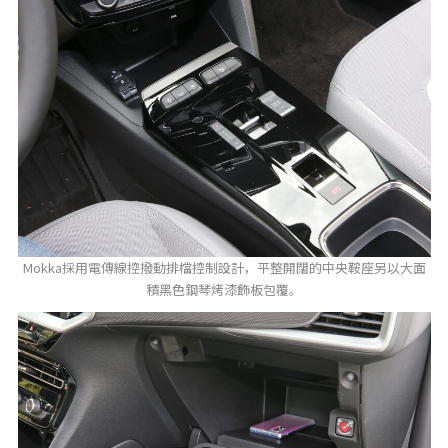
Mokka採用電傳線控撥動排檔控制設計，平整開闊的中央鞍座另以大面
積黑色鋼琴烤漆飾板包覆。