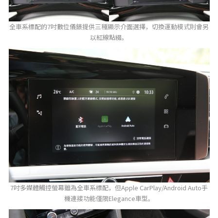
全車系標配的7吋數位儀錶提供三種顯示介面選擇，切換運動模式則會另
以紅線點綴。
7吋多媒體觸控螢幕雖為全車系標配，但Apple CarPlay/Android Auto手
機連接功能僅限Elegance車型。