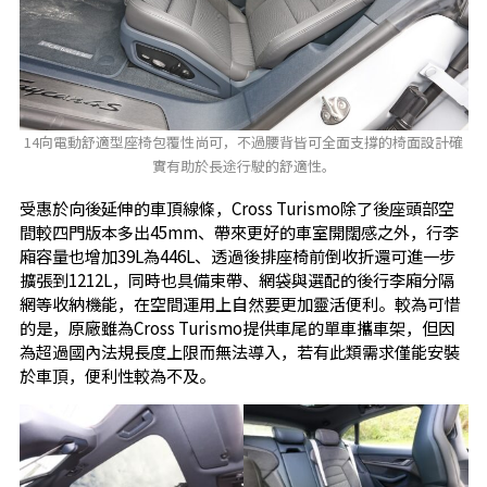
14向電動舒適型座椅包覆性尚可，不過腰背皆可全面支撐的椅面設計確
實有助於長途行駛的舒適性。
受惠於向後延伸的車頂線條，Cross Turismo除了後座頭部空
間較四門版本多出45mm、帶來更好的車室開闊感之外，行李
廂容量也增加39L為446L、透過後排座椅前倒收折還可進一步
擴張到1212L，同時也具備束帶、網袋與選配的後行李廂分隔
網等收納機能，在空間運用上自然要更加靈活便利。較為可惜
的是，原廠雖為Cross Turismo提供車尾的單車攜車架，但因
為超過國內法規長度上限而無法導入，若有此類需求僅能安裝
於車頂，便利性較為不及。