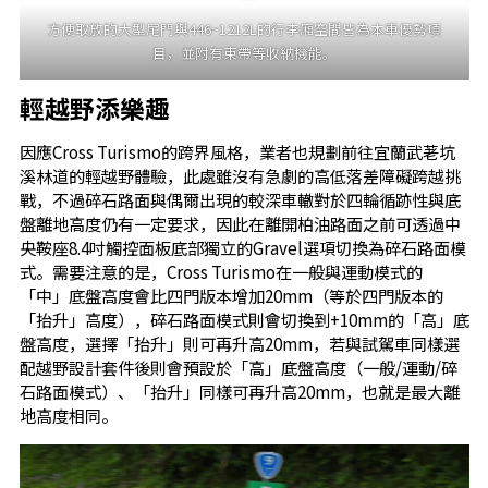
方便取放的大型尾門與446~1212L的行李廂空間皆為本車優勢項
目，並附有束帶等收納機能。
輕越野添樂趣
因應Cross Turismo的跨界風格，業者也規劃前往宜蘭武荖坑
溪林道的輕越野體驗，此處雖沒有急劇的高低落差障礙跨越挑
戰，不過碎石路面與偶爾出現的較深車轍對於四輪循跡性與底
盤離地高度仍有一定要求，因此在離開柏油路面之前可透過中
央鞍座8.4吋觸控面板底部獨立的Gravel選項切換為碎石路面模
式。需要注意的是，Cross Turismo在一般與運動模式的
「中」底盤高度會比四門版本增加20mm（等於四門版本的
「抬升」高度），碎石路面模式則會切換到+10mm的「高」底
盤高度，選擇「抬升」則可再升高20mm，若與試駕車同樣選
配越野設計套件後則會預設於「高」底盤高度（一般/運動/碎
石路面模式）、「抬升」同樣可再升高20mm，也就是最大離
地高度相同。