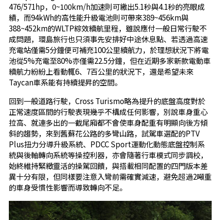
476/571hp，0~100km/h加速則可繳出5.1秒與4.1秒的亮眼成
績，而94kWh的高性能升級電池則可帶來389~456km與
388~452km的WLTP綜效續航里程，雖說應付一般日常行駛不
成問題，環島旅行也只須事先安排好中途休息點、若透過高速
充電站僅需5分鐘便可補充100公里續航力，於理想狀況下將電
池從5%充電至80%亦僅需22.5分鐘，但在近期多家新款電動車
續航力紛紛上看動輒6、7百公里的狀況下，還是希望未來
Taycan車系能有持續提昇的空間。
回到一般道路行駛，Cross Turismo略為提升的底盤高度對於
正常速度區間的行駛表現幾乎不構成任何影響，別說車身重心
拉高、就連多出的一截尾廂都不會使車身配重有明顯向後方傾
斜的趨勢，來到舊蘇花公路的多彎山路，試駕車選配的PTV
Plus扭力分導升級系統、PDCC Sport運動化動態底盤控制系
統與後軸轉向系統等操控利器，亦會隨著行車模式同步調校，
始終維持緊緻靈活的操駕回饋，與搭載相同配置的四門版本差
異十分有限，但同樣要注意入彎前需確實減速，避免超過2噸重
的車身受慣性影響而導致轉向不足。