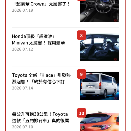
「超豪華 Crown」太厲害了！
採用由「匠人技藝」打造的
2026.07.19
「專屬車色」與運動化「底盤
設定」！還配備專屬豪華...
Honda頂級「超省油」
Minivan 太厲害！ 採用豪華
「真皮座椅」與專屬「黑色內
2026.07.12
裝」！ 每公升可跑約20公里，
兼具優異節能表現與舒適
「三...
Toyota 全新「Hiace」引發熱
烈迴響！「終於有信心下訂
了！」「哪個等級交車最
2026.07.14
快？」討論不斷！但下訂後竟
然還要等「超過半年」才能交
車？...
每公升可跑30公里！Toyota
這款「五門掀背車」真的很厲
害！ 擁有全長4.3公尺的「剛剛
2026.07.10