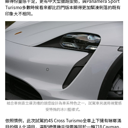
顯得份量感十足，更有中大型獵跑架勢，與Panamera Sport
Turismo多數時候看來都比四門版本顯得更加緊湊俐落的既有
印象大不相同。
結合車側直立導流槽的頭燈設計為車系特色之一，試駕車另選用視覺感
受特殊的冰川藍樣式。
依照慣例，此次試駕的4S Cross Turismo全車上下擁有琳瑯滿
目的個人化項目，選配總價幾乎快要等同於一輛718 Cayman，