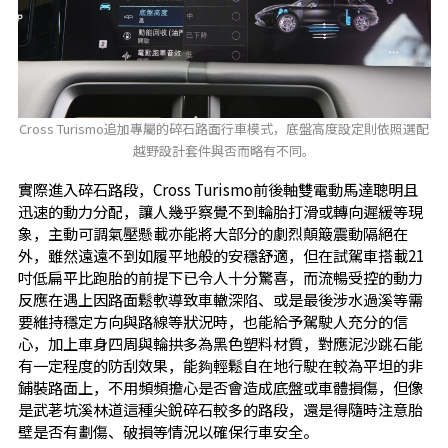
Cross Turismo追加專屬的碎石路面行車模式，底盤高度設定則依照選配
越野設計套件與否而略有不同。
實際進入碎石路段，Cross Turismo前後軸雙電動馬達聰明且
迅速的動力分配，讓人幾乎察覺不到輪胎打滑或轉向遲緩等現
象，主動可調氣壓懸載亦能將大部分的劇烈顛簸震動隔絕在
外，雖然遠遠不到如履平地般的安穩舒適，但在試駕車搭載21
吋低扁平比跑胎的前提下已令人十分驚喜，而流暢受控的動力
反應在遇上因路面鬆軟導致車轍深陷、或是最後涉水過溪等需
要維持穩定方向與路線等狀況時，也能給予駕駛人充分的信
心，加上車身四周與輪拱多為黑色塑料材質，對應泥沙跳石能
有一定程度的防刮效果，能夠輕鬆自在地行駛在較為平坦的非
鋪裝路面上，不用頻頻擔心是否會造成底盤或車體損傷，但像
是武荖坑溪林道這種尖銳碎石較多的路段，還是得隨時注意胎
壁是否有劃傷、破損等情況以確保行車安全。