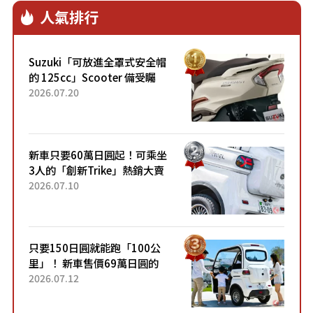
人氣排行
Suzuki「可放進全罩式安全帽
的 125cc」Scooter 備受矚
目！採用全新流線設計與各項
2026.07.20
升級，騎乘更加舒適！已陸續
開始出口的新款「B...
新車只要60萬日圓起！可乘坐
3人的「創新Trike」熱銷大賣
成為人氣車款！「養車成本真
2026.07.10
的超便宜！」「150日圓就能
跑100公里」「小朋友坐得...
只要150日圓就能跑「100公
里」！ 新車售價69萬日圓的
「3人座」Trike大受歡迎！ 順
2026.07.12
應時代需求，究竟為何能迅速
熱賣？