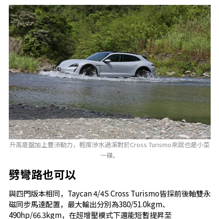
升高底盤加上豐沛動力，輕度涉水過溪對於Cross Turismo來說也是小菜
一碟。
劈彎路也可以
與四門版本相同，Taycan 4/4S Cross Turismo皆採前後軸雙永
磁同步馬達配置，最大輸出分別為380/51.0kgm、
490hp/66.3kgm，在超增壓模式下還能短暫提昇至