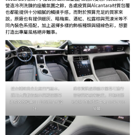
營造冷冽洗鍊的座艙氛圍之餘，各處皮質與Alcantara材質包覆
也都能提供十分細膩的觸摸手感，而對於預算充足的買家來
說，原廠也有提供蠟灰、暗梅紫、酒紅、松露棕與荒漠米等不
同內裝色系搭配，加上選擇多樣的飾板種類與縫線色彩，想要
打造出專屬風格絕非難事。
控台鋪陳完全比照四門版本，
乘客資訊娛樂顯示螢幕可進行
運用大量數位顯示與觸控螢幕
音響與導航等設定，車輛相關
達成致敬經典911的極簡風格設
功能則仍須透過中央10.9吋PCM
計。
螢幕。