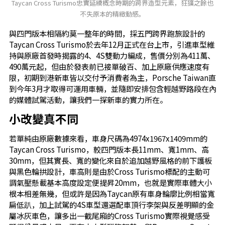
Taycan Cross Turismo忠實延續概念時期的跨界造型元素，狂獷之餘也
不失原本的精緻動感。
與四門版本相隔約莫一整年的時間，採五門跨界跑旅設計的
Taycan Cross Turismo於去年12月正式在台上市，引進車型維
持與原廠首發時揭露的4、4S雙動力編成，售價分別為411萬、
490萬元起，但由於發表前已接單破百、加上原廠供應速度有
限，初期到港新車皆以交付予消費者為主，Porsche Taiwan直
到今年3月才取得可運用車輛，並隨即安排包含輕越野路段在內
的媒體試駕活動，讓我們一探新車的實力所在。
小改變真不同
若單純由原廠數據來看，車身尺碼為4974x1967x1409mm的
Taycan Cross Turismo，較四門版本長11mm、寬1mm、高
30mm，但其實長、寬的變化來自於追加越野風格的前下護板
與黑色輪拱設計，車高則是由於Cross Turismo標配的主動可
調氣壓懸載基本高度設定便提昇20mm，也就是實際車體大小
根本相差無幾，但或許是因為Taycan原有車身輪廓比例相當寬
扁低趴，加上試駕的4S車型還選配車頂行李架與反差明顯的金
屬冰灰車色，讓多出一截尾廂的Cross Turismo實際視覺感受