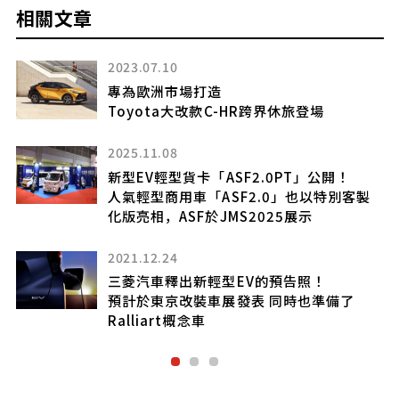
相關文章
2023.07.10
專為歐洲市場打造
Toyota大改款C-HR跨界休旅登場
2025.11.08
新型EV輕型貨卡「ASF2.0PT」公開！
人氣輕型商用車「ASF2.0」也以特別客製
化版亮相，ASF於JMS2025展示
2021.12.24
三菱汽車釋出新輕型EV的預告照！
預計於東京改裝車展發表 同時也準備了
Ralliart概念車