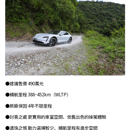
●建議售價 490萬元
●續航里程 388~452km（WLTP）
●原廠保固 4年不限里程
●討喜之處 更實用的車室空間、依舊出色的操駕體驗
●遺珠之憾 動力選擇較少、續航里程有進步空間