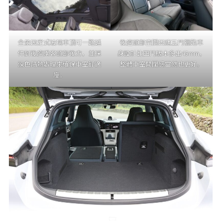
全景固定式玻璃車頂可一路延
後座頭部空間因應五門獵跑車
伸到後座乘客頭部後方，並採
身設計比四門版本多出45mm，
深色隔熱處理來確保車室舒適
整體車室開闊感當然也更好。
度。