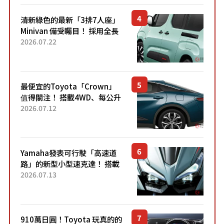
清新綠色的最新「3排7人座」
Minivan 備受矚目！ 採用全長
4.7公尺剛剛好的車身尺寸與
2026.07.22
「滑門」設計！ 還推出467萬
元日圓起的5人座版...
最便宜的Toyota「Crown」
值得關注！ 搭載4WD、每公升
22.4公里低油耗表現超亮眼！
2026.07.12
配備豐富、超越售價水準，堪
稱高CP值代表的「...
Yamaha發表可行駛「高速道
路」的新型小型速克達！ 搭載
能享受超強勁「渦輪感」的動
2026.07.13
力系統！ 採用與高階「Super
Sport」車款相同的...
910萬日圓！Toyota 玩真的的