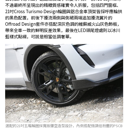
不過最終所呈現出的精緻質感確實令人折服，包括四門窗框、
21吋Cross Turismo Design輪圈與鋁合金車頂架皆採呼應輪拱
的黑色配置，前後下擾流兩側與側裙兩端追加擾流翼片的
Offroad Design套件亦搭配深灰色調的維蘇威火山灰色飾板，
帶來全車一致的鮮明反差效果，最後在LED頭尾燈處則以冰川
藍樣式點綴，可說是相當低調奢華。
選配的21吋五輻輪圈採寬版鏤空造型設計，內側搭配強調低粉塵的PSCB