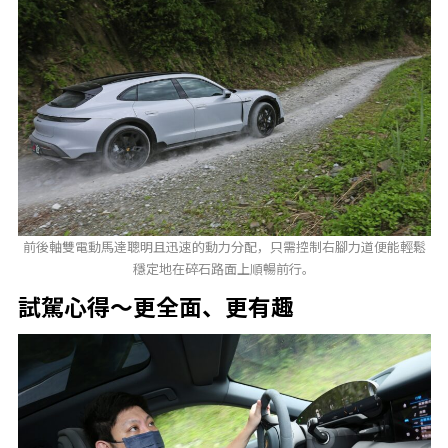
前後軸雙電動馬達聰明且迅速的動力分配，只需控制右腳力道便能輕鬆
穩定地在碎石路面上順暢前行。
試駕心得～更全面、更有趣