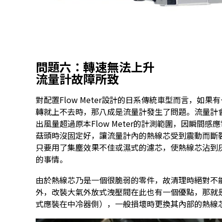
問題六：轉速無法上升
流量計故障所致
對配置Flow Meter設計的日系傳統車型而言，如果
轉就上不去時，那八成是流量計發生了問題。流量計
出風量超過原本Flow Meter的計測範圍，因瞬
菇頭時沒固定好，讓流量計內的熱線芯受到震動而斷裂，
只要用了集塵效果不佳或濕式的濾芯，使熱線芯沾到
的事情。
由於熱線芯乃是一個很脆弱的零件，故清理時絕對不
外，改裝大氣外放式洩壓閥在此也有一個優點，那就
式應裝在中冷器側），一般損壞時更換其內部的熱線