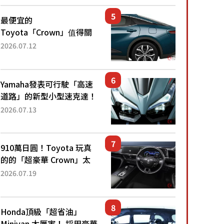
還推出467萬元日圓起的5
人座版...
最便宜的
Toyota「Crown」值得關
注！ 搭載4WD、每公升
2026.07.12
22.4公里低油耗表現超亮
眼！ 配備豐富、超越售價
水準，堪稱高CP值代表的
Yamaha發表可行駛「高速
「...
道路」的新型小型速克達！
搭載能享受超強勁「渦輪
2026.07.13
感」的動力系統！ 採用與
高階「Super Sport」車款
相同的...
910萬日圓！Toyota 玩真
的的「超豪華 Crown」太
厲害了！採用由「匠人技
2026.07.19
藝」打造的「專屬車色」與
運動化「底盤設定」！還配
備專屬豪華...
Honda頂級「超省油」
Minivan 太厲害！ 採用豪華