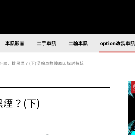
車訊影音
二手車訊
二輪車訊
option改裝車
何不順、排黑煙？(下)渦輪車故障原因探討特輯
煙？(下)