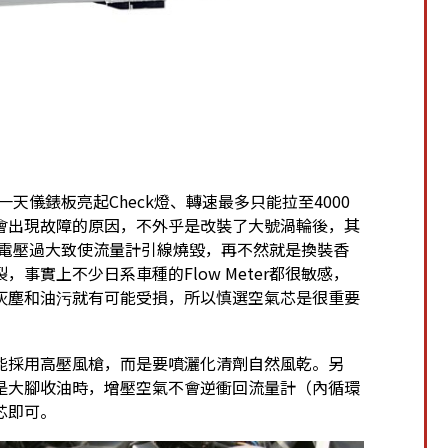
有一天儀錶板亮起Check燈、轉速最多只能拉至4000
會出現故障的原因，不外乎是改裝了大號渦輪後，其
間感應電壓過大致使流量計引線燒毀，再不然就是換裝香
事實上不少日系車種的Flow Meter都很敏感，
灰塵和油污就有可能受損，所以慎選空氣芯是很重要
能採用高壓風槍，而是要噴灑化清劑自然風乾。另
是大腳收油時，增壓空氣不會逆衝回流量計（內循環
芯即可。