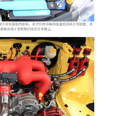
線芯受到震動而斷裂，其次則時渦輪吸風量超過其計測範圍，造
原廠集氣箱才會緊緊的固定在車體上。