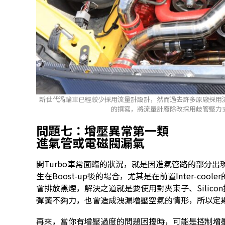
新世代渦輪車已經較少採用流量計設計，然而過去許多原廠採用
的撰寫，將流量計廢除改採用歧管壓力
問題七：增壓異常第一類
進氣管或電磁閥漏氣
開Turbo車常面臨的狀況，就是因進氣管路的部分
生在Boost-up後的場合，尤其是在前置Inter-c
會排放黑煙，解決之道就是要使用對夾束子、Silicon
彈簧不夠力，也會造成洩漏增壓空氣的情形，所以定
再來，當你有增壓過度的問題困擾時，可能是控制增