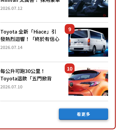
「真皮座椅」與專屬「黑色
2026.07.12
內裝」！ 每公升可跑約20
公里，兼具優異節能表現與
舒適「三...
Toyota 全新「Hiace」引
發熱烈迴響！「終於有信心
下訂了！」「哪個等級交車
2026.07.14
最快？」討論不斷！但下訂
後竟然還要等「超過半年」
才能交車？...
每公升可跑30公里！
Toyota這款「五門掀背
車」真的很厲害！ 擁有全
2026.07.10
長4.3公尺的「剛剛好車身
尺寸」，配備全面升級！
採Hybrid專屬設...
看更多