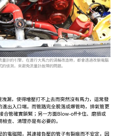
流量計的引擎，在進行大馬力的渦輪改造時，都會透過改裝電腦
式的偵測，來避免流量計故障的問題。
出現洩漏，使得增壓打不上去而突然沒有馬力，這常發
ooler的進出入口端。而管路完全脫落或爆管時，排氣管更
接合管確實鎖緊；另一方面Blow-off卡住、磨損或
期檢查、清理亦是有必要的。
壓的電磁閥，其連接負壓的管子有裂痕而不安定，因