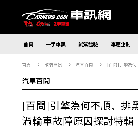
首頁
一手車訊
試駕體驗
專題企劃
首頁
改裝車訊
汽車百問
[百問]引擎為
汽車百問
[百問]引擎為何不順、排黑
渦輪車故障原因探討特輯