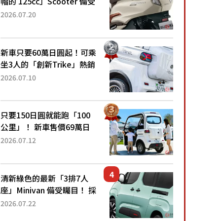
帽的 125cc」Scooter 備受
矚目！採用全新流線設計與
2026.07.20
各項升級，騎乘更加舒適！
已陸續開始出口的新款
「B...
新車只要60萬日圓起！可乘
坐3人的「創新Trike」熱銷
大賣成為人氣車款！「養車
2026.07.10
成本真的超便宜！」「150
日圓就能跑100公里」「小
朋友坐得...
只要150日圓就能跑「100
公里」！ 新車售價69萬日
圓的「3人座」Trike大受歡
2026.07.12
迎！ 順應時代需求，究竟
為何能迅速熱賣？
清新綠色的最新「3排7人
座」Minivan 備受矚目！ 採
用全長4.7公尺剛剛好的車
2026.07.22
身尺寸與「滑門」設計！