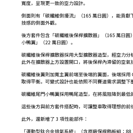
寬度，呈現更一致的空力設計。
側面則有「碳纖維側擾流」（165 萬日圓），能貢
技感的側面外觀。
後方套件包含「碳纖維後保桿擴散器」（165 萬日圓
小鴨翼」（22 萬日圓）。
碳纖維後保桿擴散器採用大型擴散器造型，經空力分
此外在擴散器上方設置開口，將後保桿內滯留的空氣
碳纖維後翼則加寬主翼前端至後端的翼面，後端採用 Gur
取得平衡。可變式設計也能依照不同賽道需求調整下
碳纖維尾門小鴨翼採用鴨尾造型，在將風阻降到最低
這些後方與前方套件搭配時，可讓整車取得理想的前
此外，還新增了 3 項性能部件：
「運動型鈦合金排氣系統」（含原廠保桿飾板組：88 