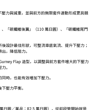
獻下壓力與減重，並與前方的無限套件連動形成更具競
）、「碳纖維後翼」（110 萬日圓）、「碳纖維尾門
析後設計最佳形狀，可整流車底氣流、提升下壓力；
排出，降低阻力。
ney Flap 造型，以調整與前方套件增大的下壓力
壓力。
的同時，也能有效增加下壓力。
後下壓力平衡。
萬日圓／單品：82.5 萬日圓），從前段管開始就是