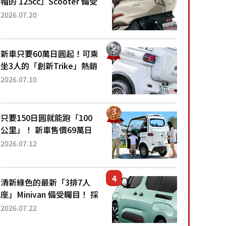
帽的 125cc」Scooter 備受
矚目！採用全新流線設計與
2026.07.20
各項升級，騎乘更加舒適！
已陸續開始出口的新款
「B...
新車只要60萬日圓起！可乘
坐3人的「創新Trike」熱銷
大賣成為人氣車款！「養車
2026.07.10
成本真的超便宜！」「150
日圓就能跑100公里」「小
朋友坐得...
只要150日圓就能跑「100
公里」！ 新車售價69萬日
圓的「3人座」Trike大受歡
2026.07.12
迎！ 順應時代需求，究竟
為何能迅速熱賣？
清新綠色的最新「3排7人
座」Minivan 備受矚目！ 採
用全長4.7公尺剛剛好的車
2026.07.22
身尺寸與「滑門」設計！