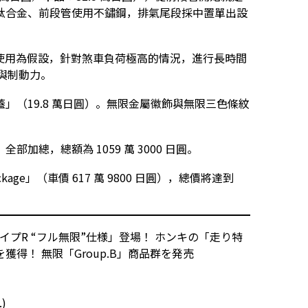
鈦合金、前段管使用不鏽鋼，排氣尾段採中置單出設
道使用為假設，針對煞車負荷極高的情況，進行長時間
性與制動力。
」（19.8 萬日圓）。無限金屬徽飾與無限三色條紋
總，總額為 1059 萬 3000 日圓。
Package」（車價 617 萬 9800 日圓），總價將達到
タイプR “フル無限”仕様」登場！ ホンキの「走り特
得！ 無限「Group.B」商品群を発売
.)