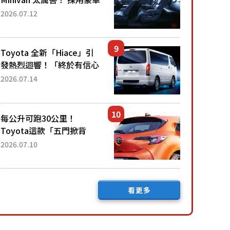
「真皮座椅」與專屬「黑色
2026.07.12
內裝」！ 每公升可跑約20
公里，兼具優異節能表現與
舒適「三...
Toyota 全新「Hiace」引
發熱烈迴響！「終於有信心
下訂了！」「哪個等級交車
2026.07.14
最快？」討論不斷！但下訂
後竟然還要等「超過半年」
才能交車？...
每公升可跑30公里！
Toyota這款「五門掀背
車」真的很厲害！ 擁有全
2026.07.10
長4.3公尺的「剛剛好車身
尺寸」，配備全面升級！
採Hybrid專屬設...
看更多