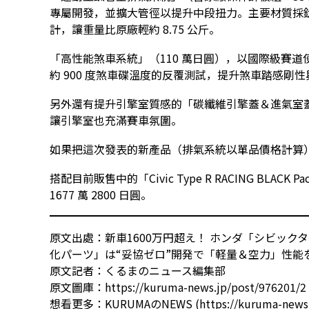
專屬開發，並擴大管徑以提升中段扭力。主要材質採
計，讓重量比原廠輕約 8.75 公斤。
「高性能煞車系統」（110 萬日圓），以國際級賽
約 900 度煞車碟溫度的反覆測試，提升煞車踏感剛
另外還有提升引擎室質感的「碳纖維引擎蓋＆進氣室蓋
讓引擎室也充滿賽車氛圍。
如果把這次發表的新產品（排氣系統以單品價格計算）全部加
搭配目前販售中的「Civic Type R RACING BLACK 
1677 萬 2800 日圓。
原文出處：
新車1600万円超え！ ホンダ「シビック
化パーツ」は“妥協ゼロ”開発で「軽量＆空力」性能を獲
原文記者：
くるまのニュース編集部
原文圖庫：
https://kuruma-news.jp/post/976201/2
想看更多：
KURUMAのNEWS (https://kuruma-news