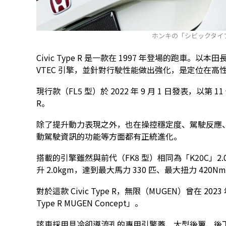
ホンキの「シビックタイプR 
Civic Type R 是一款在 1997 年登場的跑車。
VTEC 引擎，並針對行駛性能做出強化，是定位在高
現行款（FL5 型）於 2022 年 9 月 1 日發表，以第 11 代
R。
除了提升動力表現之外，也在操控穩定度、駕駛反應、先進
動駕駛資訊的功能等方面都有正統進化。
搭載的引擎雖然與前代（FK8 型）相同為「K20C」2.0
升 2.0kgm，達到最大馬力 330 匹、最大扭力 420Nm
對於這款 Civic Type R，無限（MUGEN）曾在 202
Type R MUGEN Concept」。
該車採用具冷卻導流孔的專用引擎蓋、大型後翼、後