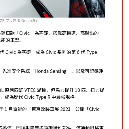
フル無限 Group.B」
以本田長銷車款「Civic」為基礎，搭載高轉速、高輸出的
性能的車型。
 Civic 為基礎，成為 Civic 系列的第 6 代 Type
安全系統「Honda Sensing」、以及可記錄運
L 直列四缸 VTEC 渦輪，但馬力提升 10 匹、扭力提
，成為歷代 Civic Type R 中最強規格。
3 年 1 月舉辦的「東京改裝車展 2023」公開「Civic
下擾流、門後視鏡等多項碳纖維部件，使運動風格更