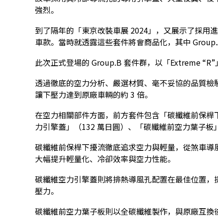
強烈。
到了隔年的「東京改裝車展 2024」，又展示了採用進一步
車款。當時就透露這些套件將會商品化，其中 Group.A 
此次正式登場的 Group.B 套件群，以「Extrem
透過徹底的空力分析、嚴選材質、毫不妥協的品質檢驗
讓下壓力達到原廠車輛的約 3 倍。
在空力相關部件方面，前方套件包含「碳纖維前保桿下
力引擎蓋」（132 萬日圓）、「碳纖維前空力葉子板」
碳纖維前保桿下擾流徹底追求空力與輕量，從煞車導
大幅提升輕量化、冷卻效率與空力性能。
碳纖維空力引擎蓋則將排熱導風孔配置在最佳位置，
壓力。
碳纖維前空力葉子板則以全碳纖維製作，與原廠互換