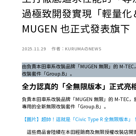
過極致開發實現「輕量化
MUGEN 也正式發表旗下「
2025.11.29 作者：
KURUMAのNEWS
由負責本田車系改裝品牌「MUGEN 無限」的 M-TEC，
改裝套件「Group.B」。
全力認真的「全無限版本」正式亮
負責本田車系改裝品牌「MUGEN 無限」的 M-TEC，於 202
專用的全新無限改裝套件「Group.B」。
【圖片】超帥！這就是「Civic Type R 全無限版本
這些商品會陸續在本田經銷商及無限授權改裝店開