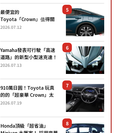
還推出467萬元日圓起的5
人座版...
最便宜的
Toyota「Crown」值得關
注！ 搭載4WD、每公升
2026.07.12
22.4公里低油耗表現超亮
眼！ 配備豐富、超越售價
水準，堪稱高CP值代表的
Yamaha發表可行駛「高速
「...
道路」的新型小型速克達！
搭載能享受超強勁「渦輪
2026.07.13
感」的動力系統！ 採用與
高階「Super Sport」車款
相同的...
910萬日圓！Toyota 玩真
的的「超豪華 Crown」太
厲害了！採用由「匠人技
2026.07.19
藝」打造的「專屬車色」與
運動化「底盤設定」！還配
備專屬豪華...
Honda頂級「超省油」
Minivan 太厲害！ 採用豪華