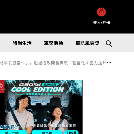
登入/註冊
訊
時尚生活
車聚活動
車訊風雲獎
現「輕量化＆空力提升」！MUGEN 也正式發表旗下「Group.B」系列商品