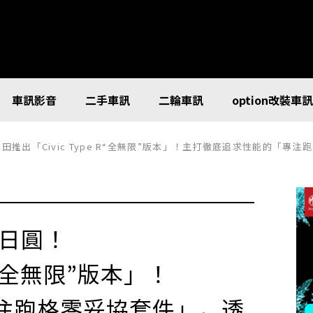
車訊影音
二手車訊
二輪車訊
option改裝車
ivic Type R“全無限”版本」！主打徹底追求性能的「專注跑格零妥協套件」，透過極致開發實
萬日圓！
 R“全無限”版本」！
注跑格零妥協套件」，透