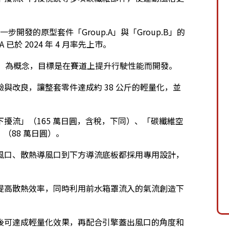
開發的原型套件「Group.A」與「Group.B」的
已於 2024 年 4 月率先上市。
e “R”」為概念，目標是在賽道上提升行駛性能而開發。
與改良，讓整套零件達成約 38 公斤的輕量化，並
擾流」（165 萬日圓，含稅，下同）、「碳纖維空
（88 萬日圓）。
風口、散熱導風口到下方導流底板都採用專用設計，
提高散熱效率，同時利用前水箱罩流入的氣流創造下
後可達成輕量化效果，再配合引擎蓋出風口的角度和