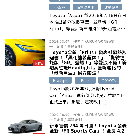
小型車
油電混合車
運動掀背
Toyota「Aqua」於2026年7月6日在日
本推出部分改良車型，並新增「GR
Sport」等級。新車維持1.5升油電系統
與優異油耗表現，同時透過車體補強、專
2026.08.07
作者：
KURUMAのNEWS
屬懸吊與轉向控制提升操控；一般Aqua
一手企劃
/
專題企劃
車型也同步強化座椅、後座扶手與寒冷地
Toyota全新「Prius」發表引發熱烈
配備。
迴響！「黑化塗裝超帥！」「期待性
能版『GR』登場！」等聲浪不斷！新
NEW
增高性能Headlight，全新進化的
「最新車型」備受關注！
Headlight
Prius
TOYOTA
Toyota於2026年7月針對Hybrid
Car「Prius」進行部分改良，並於同日
正式上市。那麼，這次改 […]
2026.08.06
作者：
KURUMAのNEWS
一手企劃
/
專題企劃
新車售價 294 萬日圓！Toyota 發表
全新「FR Sports Car」！全長 4.2