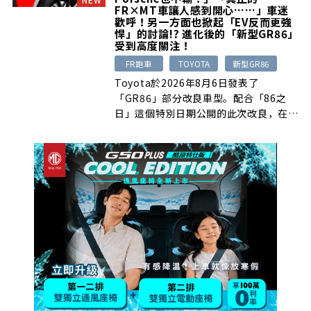
FR×MT車讓人感到開心……」車迷
歡呼！另一方面也掀起「EV反而更強
悍」的討論!? 進化後的「新型GR86」
受到高度關注！
FR跑車
TOYOTA
新型GR86
Toyota於2026年8月6日發表了
「GR86」部分改良車型。配合「86之
日」這個特別日期公開的此次改良，在
[…]