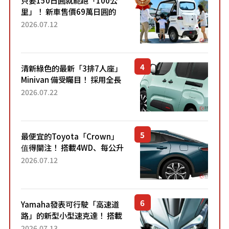
里」！ 新車售價69萬日圓的
「3人座」Trike大受歡迎！ 順
2026.07.12
應時代需求，究竟為何能迅速
熱賣？
清新綠色的最新「3排7人座」
Minivan 備受矚目！ 採用全長
4.7公尺剛剛好的車身尺寸與
2026.07.22
「滑門」設計！ 還推出467萬
元日圓起的5人座版...
最便宜的Toyota「Crown」
值得關注！ 搭載4WD、每公升
22.4公里低油耗表現超亮眼！
2026.07.12
配備豐富、超越售價水準，堪
稱高CP值代表的「...
Yamaha發表可行駛「高速道
路」的新型小型速克達！ 搭載
能享受超強勁「渦輪感」的動
2026.07.13