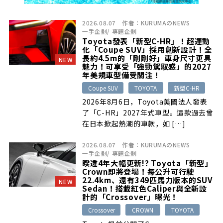
2026.08.07
作者：
KURUMAのNEWS
一手企劃
/
專題企劃
Toyota發表「新型C-HR」！超運動
化「Coupe SUV」採用創新設計！全
長約4.5m的「剛剛好」車身尺寸更具
NEW
魅力！可享受「強勁駕馭感」的2027
年美規車型備受關注！
Coupe SUV
TOYOTA
新型C-HR
2026年8月6日，Toyota美國法人發表
了「C-HR」2027年式車型。這款過去曾
在日本掀起熱潮的車款，如 […]
2026.08.07
作者：
KURUMAのNEWS
一手企劃
/
專題企劃
睽違4年大幅更新!? Toyota「新型」
Crown即將登場！每公升可行駛
22.4km、還有349匹馬力版本的SUV
NEW
Sedan！搭載紅色Caliper與全新設
計的「Crossover」曝光！
Crossover
CROWN
TOYOTA