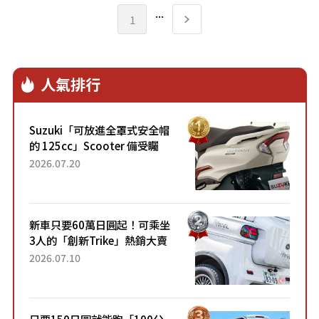
椅。
...
1
人氣排行
Suzuki「可放進全罩式安全帽
的 125cc」Scooter 備受矚
目！採用全新流線設計與各項
2026.07.20
升級，騎乘更加舒適！已陸續
開始出口的新款「B...
新車只要60萬日圓起！可乘坐
3人的「創新Trike」熱銷大賣
成為人氣車款！「養車成本真
2026.07.10
的超便宜！」「150日圓就能
跑100公里」「小朋友坐得...
只要150日圓就能跑「100公