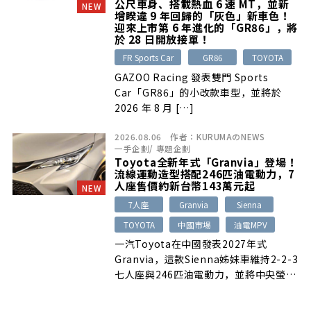
公尺車身、搭載熱血 6 速 MT，並新
NEW
增睽違 9 年回歸的「灰色」新車色！
迎來上市第 6 年進化的「GR86」，將
於 28 日開放接單！
FR Sports Car
GR86
TOYOTA
GAZOO Racing 發表雙門 Sports
Car「GR86」的小改款車型，並將於
2026 年 8 月 […]
2026.08.06
作者：
KURUMAのNEWS
一手企劃
/
專題企劃
Toyota全新年式「Granvia」登場！
流線運動造型搭配246匹油電動力，7
人座售價約新台幣143萬元起
NEW
7人座
Granvia
Sienna
TOYOTA
中國市場
油電MPV
一汽Toyota在中國發表2027年式
Granvia，這款Sienna姊妹車維持2-2-3
七人座與246匹油電動力，並將中央螢幕
放大至15.6吋，加入Huawei AI語音助
理、50W無線充電與更舒適的第二排座