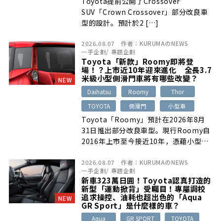
Toyota提前公開了Crossover
SUV「Crown Crossover」部分改良車
型的設計。預計於2 […]
2026.08.07
作者：
KURUMAのNEWS
一手企劃
/
專題企劃
Toyota「新款」Roomy即將登
場！？上市近10年迎來進化 全長3.7
米級小型側滑門車將有哪些改變？
NEW
Daihatsu
Roomy
Thor
TOYOTA
側滑門
小型車
Toyota「Roomy」預計在2026年8月
31日推出部分改良車型。現行Roomy自
2016年上市至今接近10年，憑藉小型車
尺碼、寬敞後座、雙側滑門、1.0升引擎
2026.08.07
作者：
KURUMAのNEWS
與親民售價持續熱銷。此次改良重點將放
一手企劃
/
專題企劃
在Smart Assist安全系統、ACC適用範
新車323萬日圓！Toyota認真打造的
圍與便利配備調整，內外觀設計則大致維
新型「運動掀背」受矚目！專屬調校
持不變；日本經銷端也預估各等級價格將
追求操控、油耗也超出色的「Aqua
NEW
GR Sport」是什麼樣的車？
上漲約5萬至8萬日圓。
Aqua
GR SPORT
TOYOTA