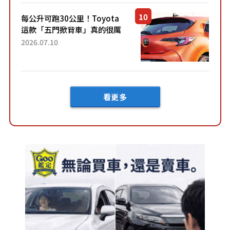
車？...
每公升可跑30公里！Toyota
這款「五門掀背車」真的很厲
害！ 擁有全長4.3公尺的「剛剛
2026.07.10
好車身尺寸」，配備全面升
級！ 採Hybrid專屬設...
看更多