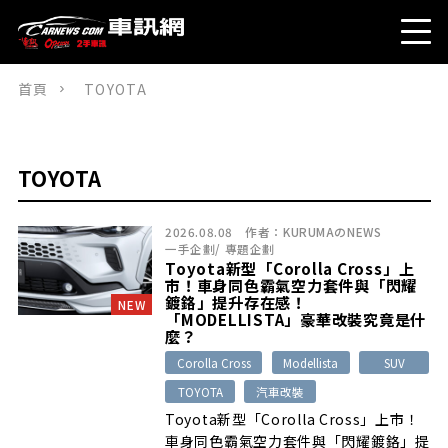
首頁
TOYOTA
TOYOTA
2026.08.08
作者：
KURUMAのNEWS
一手企劃
/
專題企劃
Toyota新型「Corolla Cross」上
市！車身同色霸氣空力套件與「閃耀
鍍鉻」提升存在感！
NEW
「MODELLISTA」豪華改裝究竟是什
麼？
Corolla Cross
Modellista
SUV
TOYOTA
汽車改裝
Toyota新型「Corolla Cross」上市！
車身同色霸氣空力套件與「閃耀鍍鉻」提