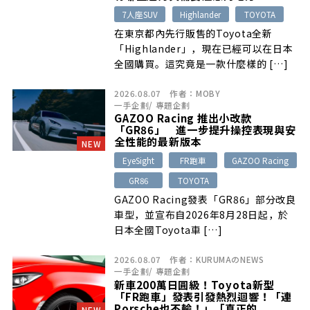
7人座SUV
Highlander
TOYOTA
在東京都內先行販售的Toyota全新
「Highlander」，現在已經可以在日本
全國購買。這究竟是一款什麼樣的 […]
2026.08.07
作者：
MOBY
一手企劃
/
專題企劃
GAZOO Racing 推出小改款
「GR86」 進一步提升操控表現與安
全性能的最新版本
NEW
EyeSight
FR跑車
GAZOO Racing
GR86
TOYOTA
GAZOO Racing發表「GR86」部分改良
車型，並宣布自2026年8月28日起，於
日本全國Toyota車 […]
2026.08.07
作者：
KURUMAのNEWS
一手企劃
/
專題企劃
新車200萬日圓級！Toyota新型
「FR跑車」發表引發熱烈迴響！「連
Porsche也不輸！」「真正的
NEW