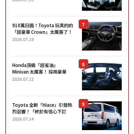
力系統！ 採用與高階「Super
Sport」車款相同的...
910萬日圓！Toyota 玩真的的
「超豪華 Crown」太厲害了！
採用由「匠人技藝」打造的
2026.07.19
「專屬車色」與運動化「底盤
設定」！還配備專屬豪華...
Honda頂級「超省油」
Minivan 太厲害！ 採用豪華
「真皮座椅」與專屬「黑色內
2026.07.12
裝」！ 每公升可跑約20公里，
兼具優異節能表現與舒適
「三...
Toyota 全新「Hiace」引發熱
烈迴響！「終於有信心下訂
了！」「哪個等級交車最
2026.07.14
快？」討論不斷！但下訂後竟
然還要等「超過半年」才能交