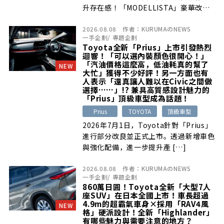
升存在感！「MODELLISTA」豪華改裝
究竟是什麼？
2026.08.08
作者：
KURUMAのNEWS
一手企劃
/
專題企劃
Toyota全新「Prius」上市引發熱烈
迴響！「可以選內裝顏色很開心！」
「汽油價格這麼高，低油耗真的幫了
NEW
大忙」獲得不少好評！另一方面也有
人表示「還真讓人難以在Civic之間做
選擇……」!? 兼具高質感設計魅力的
「Prius」頂級車型成為話題！
Prius
TOYOTA
頂級車型
2026年7月1日，Toyota針對「Prius」
進行部分改良並正式上市。透過新增車色
與強化配備，進一步提升產 […]
2026.08.08
作者：
KURUMAのNEWS
一手企劃
/
專題企劃
860萬日圓！Toyota全新「大型7人
座SUV」在日本全國上市！車長超過
4.9m的超霸氣車身×採用「RAV4風
NEW
格」硬派設計！全新「Highlander」
有哪些魅力與需要注意的地方？