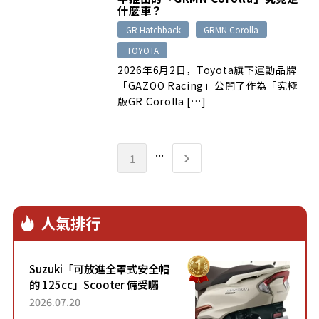
什麼車？
GR Hatchback
GRMN Corolla
TOYOTA
2026年6月2日，Toyota旗下運動品牌
「GAZOO Racing」公開了作為「究極
版GR Corolla […]
...
1
人氣排行
Suzuki「可放進全罩式安全帽
的 125cc」Scooter 備受矚
目！採用全新流線設計與各項
2026.07.20
升級，騎乘更加舒適！已陸續