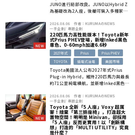
JUNO進行局部改良。JUNO以Hybrid Z
為基礎改為2人座，後艙可裝入多種家具
模組，形成客廳、床鋪或工作空間；新年
2026.08.06
作者：
KURUMAのNEWS
式並調整車色、後視鏡飾件與E-Four配
一手企劃
/
專題企劃
備。
220匹馬力高性能版本！Toyota新年
式Prius PHEV登場，新增Inked黑色
車色、0-60mph加速6.6秒
NEW
2027年式
Prius
Prius PHEV
TOYOTA
插電式油電
美國市場
Toyota美國法人公布2027年式Prius
Plug-in Hybrid，維持220匹馬力與最長
約71公里純電續航，並新增Inked黑色車
漆、雙區恆溫空調等配備。美國售價自3
2026.08.06
作者：
KURUMAのNEWS
萬3980美元起，預計2026年夏季陸續進
一手企劃
/
專題企劃
駐展示中心。
Toyota 全新「5 人座」Voxy 超厲
害！捨棄「第三排座椅」，打造超大
置物空間！明明是 Minivan，卻採用
NEW
「5 人座」反而更實用！以「創新構
想」打造的「MULTI UTILITY」究竟
是什麼？