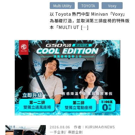
Multi Utility
TOYOTA
Voxy
以 Toyota 熱門中型 Minivan「Voxy」
為基礎打造，並取消第三排座椅的特殊版
本「MULTI UT […]
2026.08.06
作者：
KURUMAのNEWS
一手企劃
/
專題企劃