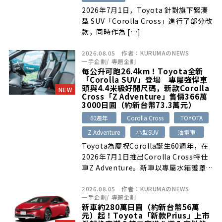
2026年7月1日，Toyota 針對旗下緊湊
型 SUV「Corolla Cross」進行了部分改
款，同時作為 […]
2026.08.05
作者：
KURUMAのNEWS
一手企劃
/
專題企劃
每公升可跑26.4km！Toyota全新
「Corolla SUV」登場 專屬強悍車
頭與4.4米級好開尺碼，新款Corolla
NEW
Cross「Z Adventure」售價366萬
3000日圓（約新台幣73.3萬元）
60週年
Corolla Cross
TOYOTA
Z Adventure
小型SUV
油電車
Toyota為慶祝Corolla誕生60週年，在
2026年7月1日推出Corolla Cross特仕
車Z Adventure。新車以專屬水箱護罩、
黑化飾件、17吋霧灰鋁圈、Mineral配色
2026.08.05
作者：
KURUMAのNEWS
座椅及三款雙色車身強化戶外風格，搭載
一手企劃
/
專題企劃
1.8升油電系統，最高油耗表現達26.4km
新車約280萬日圓（約新台幣56萬
／L；部分經銷商配額已迅速售罄。
元）起！Toyota「新款Prius」上市