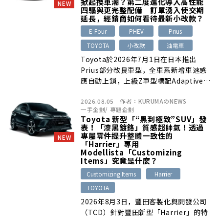
掀起換車潮？第二度進化導入高性能
NEW
四驅與更完整配備 訂單湧入使交期
延長，經銷商如何看待最新小改款？
E-Four
PHEV
Prius
TOYOTA
小改款
油電車
Toyota於2026年7月1日在日本推出
Prius部分改良車型，全車系新增車速感
應自動上鎖，上級Z車型標配Adaptive
High-beam System，E-Four車型則加
2026.08.05
作者：
KURUMAのNEWS
入SNOW EXTRA模式。經銷商表示，配
一手企劃
/
專題企劃
備簡化與安全升級獲得肯定，但不同動力
Toyota 新型「“黑到極致”SUV」發
車型交期已延至2026年秋季至2027年
表！「漆黑鍍鉻」質感超帥氣！透過
初。
專屬零件提升整體一致性的
NEW
「Harrier」專用
Modellista「Customizing
Items」究竟是什麼？
Customizing Items
Harrier
TOYOTA
2026年8月3日，豐田客製化與開發公司
（TCD）針對豐田新型「Harrier」的特