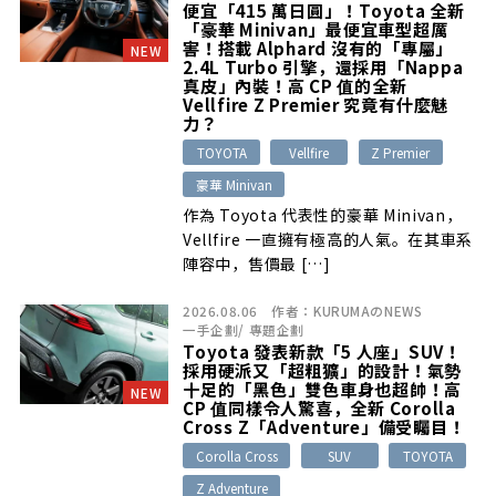
便宜「415 萬日圓」！Toyota 全新
「豪華 Minivan」最便宜車型超厲
害！搭載 Alphard 沒有的「專屬」
NEW
2.4L Turbo 引擎，還採用「Nappa
真皮」內裝！高 CP 值的全新
Vellfire Z Premier 究竟有什麼魅
力？
TOYOTA
Vellfire
Z Premier
豪華 Minivan
作為 Toyota 代表性的豪華 Minivan，
Vellfire 一直擁有極高的人氣。在其車系
陣容中，售價最 […]
2026.08.06
作者：
KURUMAのNEWS
一手企劃
/
專題企劃
Toyota 發表新款「5 人座」SUV！
採用硬派又「超粗獷」的設計！氣勢
十足的「黑色」雙色車身也超帥！高
NEW
CP 值同樣令人驚喜，全新 Corolla
Cross Z「Adventure」備受矚目！
Corolla Cross
SUV
TOYOTA
Z Adventure