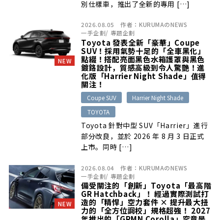
別仕樣車，推出了全新的專用 […]
2026.08.05
作者：
KURUMAのNEWS
一手企劃
/
專題企劃
Toyota 發表全新「豪華」Coupe
SUV！採用氣勢十足的「全車黑化」
點綴！搭配亮面黑色水箱護罩與黑色
NEW
鍍鉻設計，質感高級到令人驚艷！進
化版「Harrier Night Shade」值得
關注！
Coupe SUV
Harrier Night Shade
TOYOTA
Toyota 針對中型 SUV「Harrier」進行
部分改良，並於 2026 年 8 月 3 日正式
上市。同時 […]
2026.08.04
作者：
KURUMAのNEWS
一手企劃
/
專題企劃
備受關注的「創新」Toyota「最高階
GR Hatchback」！ 經過實際測試打
造的「精悍」空力套件 × 提升最大扭
NEW
力的「全方位調校」規格超強！ 2027
年推出的「GRMN Corolla」究竟是