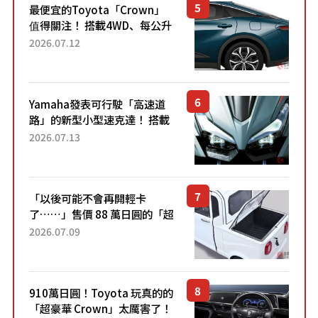
最便宜的Toyota「Crown」
值得關注！ 搭載4WD、每公升
22.4公里低油耗表現超亮眼！
2026.07.12
配備豐富、超越售價水準，堪
稱高CP值代表的「...
Yamaha發表可行駛「高速道
路」的新型小型速克達！ 搭載
能享受超強勁「渦輪感」的動
2026.07.13
力系統！ 採用與高階「Super
Sport」車款相同的...
「以後可能不會再開輕卡
了……」售價 88 萬日圓的「超
迷你輕型貨車」引發兩極評
2026.07.09
價！「150 日圓就能跑 100 公
里！」「免驗車真的太棒
了！...
910萬日圓！Toyota 玩真的的
「超豪華 Crown」太厲害了！