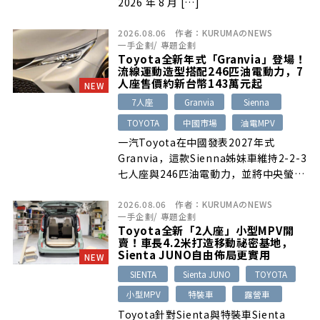
2026 年 8 月 […]
2026.08.06
作者：
KURUMAのNEWS
一手企劃
/
專題企劃
Toyota全新年式「Granvia」登場！
流線運動造型搭配246匹油電動力，7
人座售價約新台幣143萬元起
NEW
7人座
Granvia
Sienna
TOYOTA
中國市場
油電MPV
一汽Toyota在中國發表2027年式
Granvia，這款Sienna姊妹車維持2-2-3
七人座與246匹油電動力，並將中央螢幕
放大至15.6吋，加入Huawei AI語音助
2026.08.06
作者：
KURUMAのNEWS
理、50W無線充電與更舒適的第二排座
一手企劃
/
專題企劃
椅。
Toyota全新「2人座」小型MPV開
賣！車長4.2米打造移動祕密基地，
Sienta JUNO自由佈局更實用
NEW
SIENTA
Sienta JUNO
TOYOTA
小型MPV
特裝車
露營車
Toyota針對Sienta與特裝車Sienta