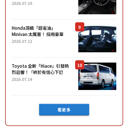
採用由「匠人技藝」打造的
2026.07.19
「專屬車色」與運動化「底盤
設定」！還配備專屬豪華...
Honda頂級「超省油」
Minivan 太厲害！ 採用豪華
「真皮座椅」與專屬「黑色內
2026.07.12
裝」！ 每公升可跑約20公里，
兼具優異節能表現與舒適
「三...
Toyota 全新「Hiace」引發熱
烈迴響！「終於有信心下訂
了！」「哪個等級交車最
2026.07.14
快？」討論不斷！但下訂後竟
然還要等「超過半年」才能交
車？...
看更多