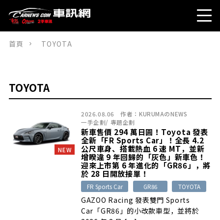
首頁
TOYOTA
TOYOTA
2026.08.06
作者：
KURUMAのNEWS
一手企劃
/
專題企劃
新車售價 294 萬日圓！Toyota 發表
全新「FR Sports Car」！全長 4.2
公尺車身、搭載熱血 6 速 MT，並新
NEW
增睽違 9 年回歸的「灰色」新車色！
迎來上市第 6 年進化的「GR86」，將
於 28 日開放接單！
FR Sports Car
GR86
TOYOTA
GAZOO Racing 發表雙門 Sports
Car「GR86」的小改款車型，並將於