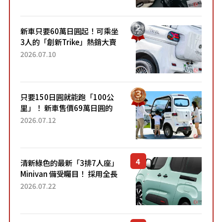
開始出口的新款「B...
新車只要60萬日圓起！可乘坐
3人的「創新Trike」熱銷大賣
成為人氣車款！「養車成本真
2026.07.10
的超便宜！」「150日圓就能
跑100公里」「小朋友坐得...
只要150日圓就能跑「100公
里」！ 新車售價69萬日圓的
「3人座」Trike大受歡迎！ 順
2026.07.12
應時代需求，究竟為何能迅速
熱賣？
清新綠色的最新「3排7人座」
Minivan 備受矚目！ 採用全長
4.7公尺剛剛好的車身尺寸與
2026.07.22
「滑門」設計！ 還推出467萬
元日圓起的5人座版...