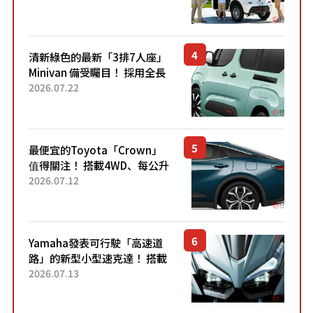
應時代需求，究竟為何能迅速
熱賣？
清新綠色的最新「3排7人座」
Minivan 備受矚目！ 採用全長
4.7公尺剛剛好的車身尺寸與
2026.07.22
「滑門」設計！ 還推出467萬
元日圓起的5人座版...
最便宜的Toyota「Crown」
值得關注！ 搭載4WD、每公升
22.4公里低油耗表現超亮眼！
2026.07.12
配備豐富、超越售價水準，堪
稱高CP值代表的「...
Yamaha發表可行駛「高速道
路」的新型小型速克達！ 搭載
能享受超強勁「渦輪感」的動
2026.07.13
力系統！ 採用與高階「Super
Sport」車款相同的...