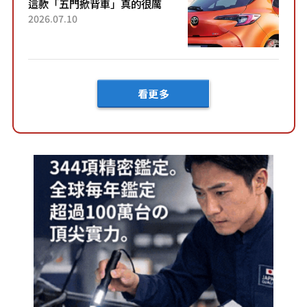
這款「五門掀背車」真的很厲
害！ 擁有全長4.3公尺的「剛剛
2026.07.10
好車身尺寸」，配備全面升
級！ 採Hybrid專屬設...
看更多