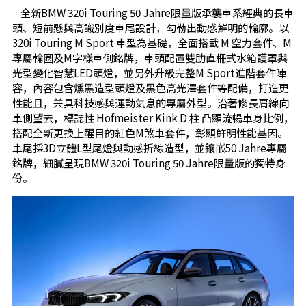
全新BMW 320i Touring 50 Jahre限量版承襲車系經典的長車
頭、短前懸與高識別度車尾設計，勾勒出動感鮮明的輪廓。以
320i Touring M Sport 車型為基礎，全面搭載 M 空力套件、M
專屬輪圈及M字樣車側銘牌，車頭配置雙肋直柵式水箱護罩與
光型變化智慧LED頭燈，並另外升級完整M Sport進階套件陣
容，內容包含燻黑造型頭燈及黑色高光澤套件等配備，打造更
性能且，兼具科技感與運動氣息的專屬外型。沿著修長肩線向
車側望去，標誌性 Hofmeister Kink D 柱 凸顯流暢車身比例，
搭配全新更換上醒目的紅色M煞車套件，彰顯鮮明性能基因。
車尾採3D立體L型尾燈與動感折線造型，並鑲嵌50 Jahre專屬
銘牌，細膩呈現BMW 320i Touring 50 Jahre限量版的獨特身
份。