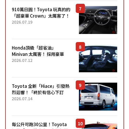
910萬日圓！Toyota 玩真的的
「超豪華 Crown」太厲害了！
採用由「匠人技藝」打造的
2026.07.19
「專屬車色」與運動化「底盤
設定」！還配備專屬豪華...
Honda頂級「超省油」
Minivan 太厲害！ 採用豪華
「真皮座椅」與專屬「黑色內
2026.07.12
裝」！ 每公升可跑約20公里，
兼具優異節能表現與舒適
「三...
Toyota 全新「Hiace」引發熱
烈迴響！「終於有信心下訂
了！」「哪個等級交車最
2026.07.14
快？」討論不斷！但下訂後竟
然還要等「超過半年」才能交
車？...
每公升可跑30公里！Toyota