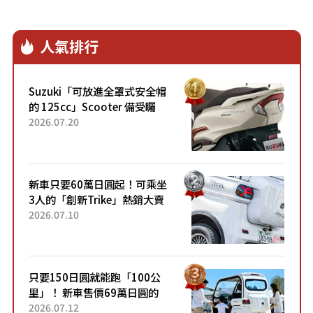
人氣排行
Suzuki「可放進全罩式安全帽
的 125cc」Scooter 備受矚
目！採用全新流線設計與各項
2026.07.20
升級，騎乘更加舒適！已陸續
開始出口的新款「B...
新車只要60萬日圓起！可乘坐
3人的「創新Trike」熱銷大賣
成為人氣車款！「養車成本真
2026.07.10
的超便宜！」「150日圓就能
跑100公里」「小朋友坐得...
只要150日圓就能跑「100公
里」！ 新車售價69萬日圓的
「3人座」Trike大受歡迎！ 順
2026.07.12