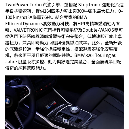
TwinPower Turbo 汽油引擎，並搭配 Steptronic 運動化八速
手自排變速箱，提供184匹馬力輸出與300牛頓米最大扭力，0–
100 km/h加速僅需7.6秒。結合獨家的BMW
EfficientDynamics高效動力科技，將HPI高精準燃油缸內直
噴、VALVETRONIC 汽門揚程可變系統及Double-VANOS雙可
變汽門正時系統與渦輪增壓技術完美整合，低轉速即可輸出卓
越扭力，兼具即時動力回應與優異燃油效率。此外，全新升級
的底盤調校進一步強化操控穩定性，搭配避震器強化安裝結
構，帶來更平穩且舒適的駕駛體驗。BMW 320i Touring 50
Jahre 限量版將操控、動力與舒適完美融合，全面展現半世紀
傳奇的純粹駕馭魅力。