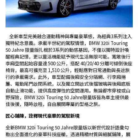
全新車型完美融合運動精神與專屬豪華感，為經典3系列注入
獨特紀念意義。承載半世紀的駕馭情懷，BMW 320i Touring
50 Jahre 限量版扎根於3系列的動感基因，不僅以獨特設計喚
醒經典記憶，更以靈活機能賦予現代生活無限可能。寬敞後行
李廂空間起始容量達 500 公升，搭配 40/20/40 分離可傾倒後座
椅背，最高可擴充至 1,510 公升，輕鬆應對日常通勤與長途旅
行的承載需求。此外，車型配備後廂安全分隔網、行李廂捲
簾、電動尾門啟閉系統，以及獨立開啟式後擋玻璃與後廂底板
自動止滑功能，提供高度彈性的空間運用。無論都市穿梭或山
野探險，BMW 320i Touring 50 Jahre限量版皆為車主提供最
佳後援，隨時啟程，自由展開專屬的型格之旅。
匠心鋪陳，詮釋現代豪華的駕馭新境
全新BMW 320i Touring 50 Jahre限量版以新世代設計語彙勾
勒出全面進化的豪華科技座艙，透過精緻材質與細膩鋪陳，展