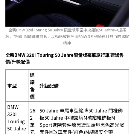
全新BMW 320i Touring 50 Jahre 限量版車室中央鑲嵌50 Jahre中控銘
牌，並採用M碳纖維飾板，以動感紋理呼應BMW 3系列純粹且熱血的駕馭
精神
全新
BMW 320i Touring 50 Jahre
限量版豪華旅行車
建議售
價
/
升級配備
建
議
車型
升級配備
售
價
BMW
26
50 Jahre 車尾車型銘牌50 Jahre 門檻飾
320i
2
板50 Jahre 中控銘牌M碳纖維飾板M
Touring
萬
Sport進階套件燻黑造型頭燈黑色高光澤
50 Jahre
元
套件M煞車套件(紅色)M縫線安全帶