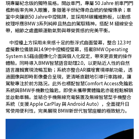
現專屬紀念版的獨特風格。開啟車門，專屬 50 Jahre 前車門門
檻飾板率先映入眼簾，象徵著半世紀傳奇血統的榮耀傳承；車
室中央鑲嵌50 Jahre中控銘牌，並採用M碳纖維飾板，以動感
紋理呼應BMW 3系列純粹且熱血的駕馭精神。搭配 M 縫線安全
帶，細節之處盡顯運動氣勢與尊榮質感的完美平衡。
中控檯上方採用未來感十足的懸浮式曲面螢幕，整合 12.3 吋
虛擬數位儀錶與14.9吋中控觸控螢幕，搭載BMW Operating
System 8.5藉由圖像化介面與個人化設定，帶來更直覺的操作
體驗。同時導入BMW智慧語音助理2.0，以更貼近人性的自然
語言邏輯實現流暢互動；系統亦整合AR擴增實境導航功能，透
過圖像與即時影像疊合呈現，更清晰直觀地引導行車路線，讓
駕駛專注於前方路況。此外也標配智慧Comfort Access免鑰匙
系統與BMW手機數位鑰匙，即使未攜帶實體鑰匙亦能輕鬆解鎖
並啟動車輛。並結合手機無線充電裝置及無線智慧型手機整合
系統（支援 Apple CarPlay 與 Android Auto），全面提升日
常使用便利性，完美展現 BMW新世代智慧座艙的極致魅力。