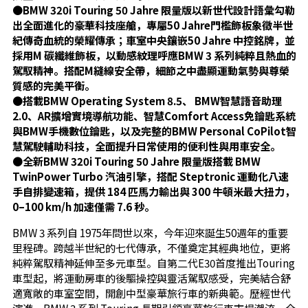
●
BMW 320i Touring 50 Jahre 限量版以新世代設計語彙勾勒
出全面進化的豪華科技座艙，專屬50 Jahre門檻飾板象徵半世
紀傳奇血統的榮耀傳承；車室中央鑲嵌50 Jahre 中控銘牌，並
採用M 碳纖維飾板，以動感紋理呼應BMW 3 系列純粹且熱血的
駕馭精神。搭配M縫線安全帶，細節之中盡顯運動氣勢與尊榮
質感的完美平衡。
●
搭載BMW Operating System 8.5、 BMW智慧語音助理
2.0、AR擴增實境導航功能、智慧Comfort Access免鑰匙系統
與BMW手機數位鑰匙，以及完整的BMW Personal CoPilot智
慧駕駛輔助科技，全面提升日常使用的便利性與用車安全。
●
全新BMW 320i Touring 50 Jahre 限量版搭載 BMW
TwinPower Turbo 汽油引擎，搭配 Steptronic 運動化八速
手自排變速箱，提供 184 匹馬力輸出與 300 牛頓米最大扭力，
0–100 km/h 加速僅需 7.6 秒。
BMW 3 系列自 1975年問世以來，今年迎來誕生50週年的重要
里程碑。跨越半世紀的七代傳承，不僅奠定其經典地位，更將
純粹駕馭精神延伸至多元車型。自第二代E30首度推出Touring
車型起，將運動房車的後驅操控與靈活駕馭感受，完美結合舒
適寬敞的車室空間，開創中型豪華旅行車的新典範。歷經世代
演進，BMW 3 系列 Touring 長期引領豪華旅行車市場潮流。全