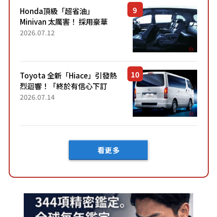
Honda頂級「超省油」
Minivan 太厲害！ 採用豪華
「真皮座椅」與專屬「黑色內
2026.07.12
裝」！ 每公升可跑約20公里，
兼具優異節能表現與舒適
「三...
Toyota 全新「Hiace」引發熱
烈迴響！「終於有信心下訂
了！」「哪個等級交車最
2026.07.14
快？」討論不斷！但下訂後竟
然還要等「超過半年」才能交
車？...
看更多