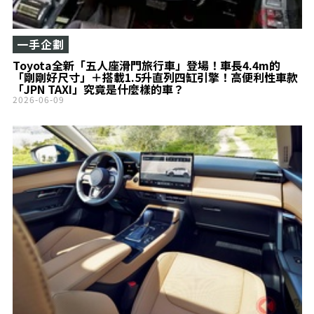
一手企劃
Toyota全新「五人座滑門旅行車」登場！車長4.4m的
「剛剛好尺寸」＋搭載1.5升直列四缸引擎！高便利性車款
「JPN TAXI」究竟是什麼樣的車？
2026-06-09