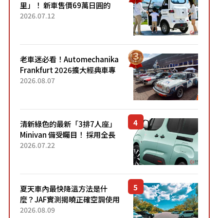
里」！ 新車售價69萬日圓的
「3人座」Trike大受歡迎！ 順
2026.07.12
應時代需求，究竟為何能迅速
熱賣？
老車迷必看！Automechanika
Frankfurt 2026擴大經典車專
區 1954年珍稀古董車現場修復
2026.08.07
清新綠色的最新「3排7人座」
Minivan 備受矚目！ 採用全長
4.7公尺剛剛好的車身尺寸與
2026.07.22
「滑門」設計！ 還推出467萬
元日圓起的5人座版...
夏天車內最快降溫方法是什
麼？JAF實測揭曉正確空調使用
方式
2026.08.09