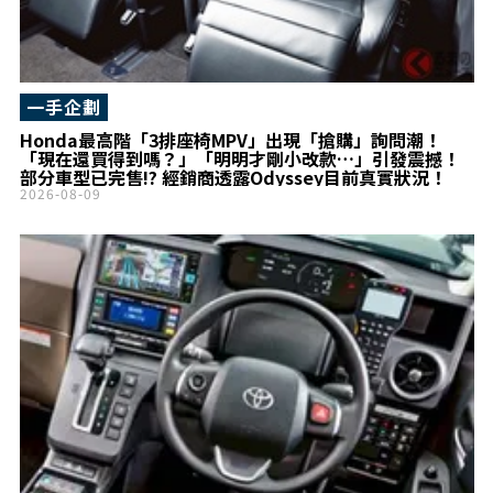
一手企劃
Honda最高階「3排座椅MPV」出現「搶購」詢問潮！
「現在還買得到嗎？」「明明才剛小改款…」引發震撼！
部分車型已完售!? 經銷商透露Odyssey目前真實狀況！
2026-08-09