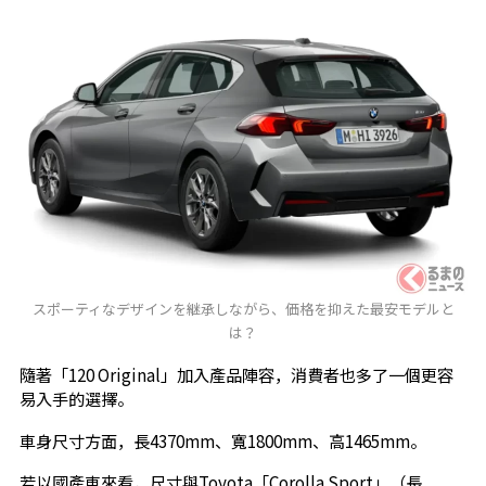
スポーティなデザインを継承しながら、価格を抑えた最安モデルと
は？
隨著「120 Original」加入產品陣容，消費者也多了一個更容
易入手的選擇。
車身尺寸方面，長4370mm、寬1800mm、高1465mm。
若以國產車來看，尺寸與Toyota「Corolla Sport」（長