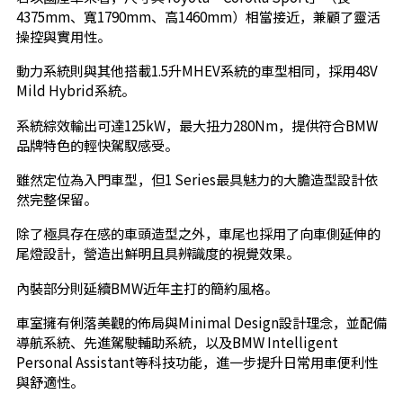
4375mm、寬1790mm、高1460mm）相當接近，兼顧了靈活
操控與實用性。
動力系統則與其他搭載1.5升MHEV系統的車型相同，採用48V
Mild Hybrid系統。
系統綜效輸出可達125kW，最大扭力280Nm，提供符合BMW
品牌特色的輕快駕馭感受。
雖然定位為入門車型，但1 Series最具魅力的大膽造型設計依
然完整保留。
除了極具存在感的車頭造型之外，車尾也採用了向車側延伸的
尾燈設計，營造出鮮明且具辨識度的視覺效果。
內裝部分則延續BMW近年主打的簡約風格。
車室擁有俐落美觀的佈局與Minimal Design設計理念，並配備
導航系統、先進駕駛輔助系統，以及BMW Intelligent
Personal Assistant等科技功能，進一步提升日常用車便利性
與舒適性。