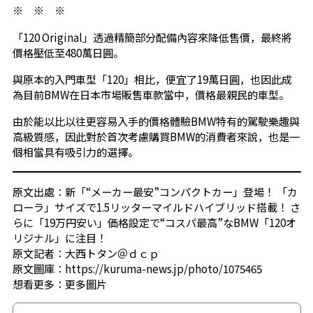
※ ※ ※
「120 Original」透過精簡部分配備內容來降低售價，最終將
價格壓低至480萬日圓。
與原本的入門車型「120」相比，便宜了19萬日圓，也因此成
為目前BMW在日本市場販售車款當中，價格最親民的車型。
由於能以比以往更容易入手的價格體驗BMW特有的駕駛樂趣與
高級質感，因此對於首次考慮購買BMW的消費者來說，也是一
個相當具有吸引力的選擇。
原文出處：新「“メーカー最安”コンパクトカー」登場！ 「カ
ローラ」サイズで1.5リッターマイルドハイブリッド搭載！ さ
らに「19万円安い」価格設定で“コスパ最高”なBMW「120オ
リジナル」に注目！
原文記者：大西トタン＠ｄｃｐ
原文圖庫：https://kuruma-news.jp/photo/1075465
想看更多：
更多圖片