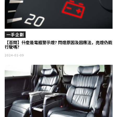
一手企劃
【百問】什麼是電瓶警示燈? 閃燈原因及因應法，亮燈仍能
行駛嗎?
2024-01-09