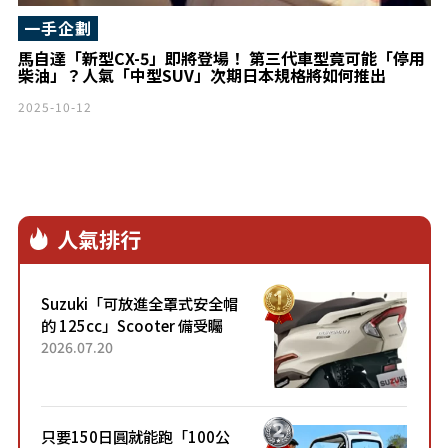
一手企劃
馬自達「新型CX-5」即將登場！ 第三代車型竟可能「停用
柴油」？人氣「中型SUV」次期日本規格將如何推出
2025-10-12
人氣排行
Suzuki「可放進全罩式安全帽
的 125cc」Scooter 備受矚
目！採用全新流線設計與各項
2026.07.20
升級，騎乘更加舒適！已陸續
開始出口的新款「B...
只要150日圓就能跑「100公