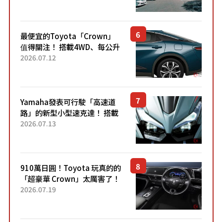
最便宜的Toyota「Crown」
值得關注！ 搭載4WD、每公升
22.4公里低油耗表現超亮眼！
2026.07.12
配備豐富、超越售價水準，堪
稱高CP值代表的「...
Yamaha發表可行駛「高速道
路」的新型小型速克達！ 搭載
能享受超強勁「渦輪感」的動
2026.07.13
力系統！ 採用與高階「Super
Sport」車款相同的...
910萬日圓！Toyota 玩真的的
「超豪華 Crown」太厲害了！
採用由「匠人技藝」打造的
2026.07.19
「專屬車色」與運動化「底盤
設定」！還配備專屬豪華...