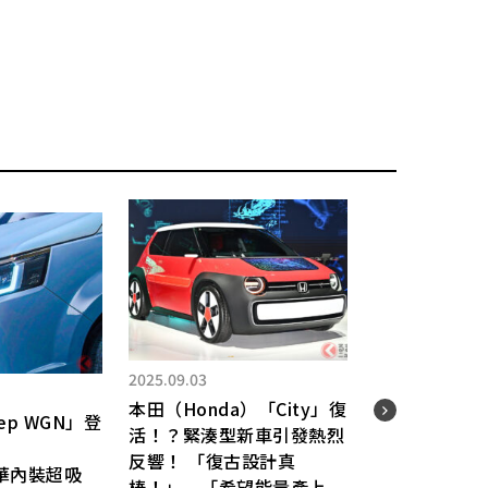
2025.07.31
2025.11.22
Nissan「豪華跨界休旅」
高速公路「◯km塞車」到
最新款太驚人！高性能渦輪
底誰在測？
增壓 ￼× 精緻粗獷設計！
難道有「專門測塞車的人
分
美國熱銷的
嗎？意外少有人知的「塞