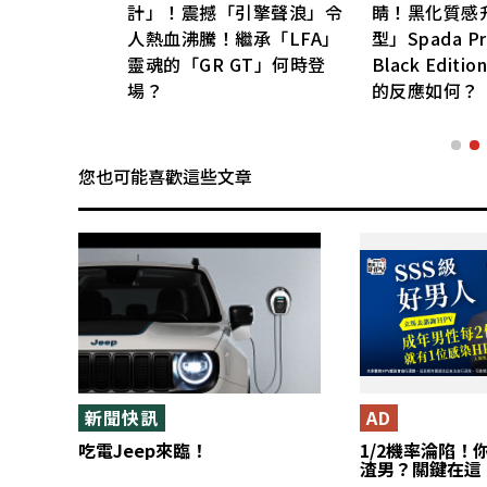
」眾多目光聚焦！
改良款「Town Ace」經銷
23年秋季發表的創新概
商收到的反響是？
Sustina C」收到哪
情回應？
您也可能喜歡這些文章
新聞快訊
AD
吃電Jeep來臨！
1/2機率淪陷！
渣男？關鍵在這