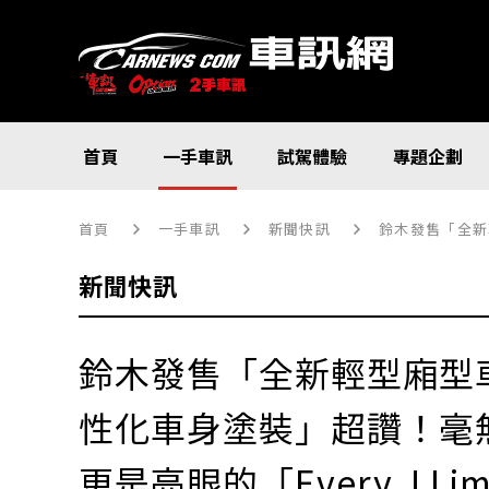
首頁
一手車訊
試駕體驗
專題企劃
首頁
一手車訊
新聞快訊
鈴木發售「全新輕
新聞快訊
鈴木發售「全新輕型廂型
性化車身塗裝」超讚！毫
更是亮眼的「Every J L