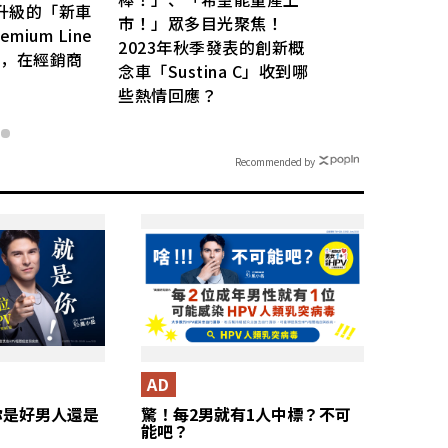
Nissan「Murano」是款什
長度」計測方法與「塞車
麼車？
義」
Recommended by
AD
你是好男人還是
驚！每2男就有1人中標？不可
能吧？