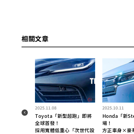
相關文章
09.03
2025.07.16
Honda）「City」復
新車只要200萬日圓！豐田
？緊湊型新車引發熱烈
推出「全新5人座緊湊型商
！ 「復古設計真
用車」超厲害！全長約4
」、「希望能量產上
米，尺寸剛剛好！關於部