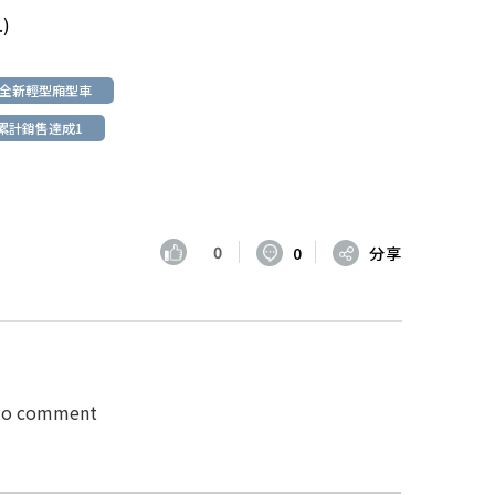
.)
全新輕型廂型車
球累計銷售達成1
0
0
分享
 to comment