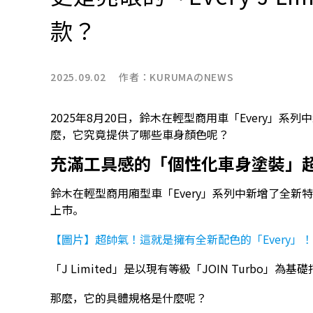
款？
2025.09.02 作者：
KURUMAのNEWS
2025年8月20日，鈴木在輕型商用車「Every」系列
麼，它究竟提供了哪些車身顏色呢？
充滿工具感的「個性化車身塗裝」
鈴木在輕型商用廂型車「Every」系列中新增了全新特別規
上市。
【圖片】超帥氣！這就是擁有全新配色的「Every」！
「J Limited」是以現有等級「JOIN Turbo
那麼，它的具體規格是什麼呢？