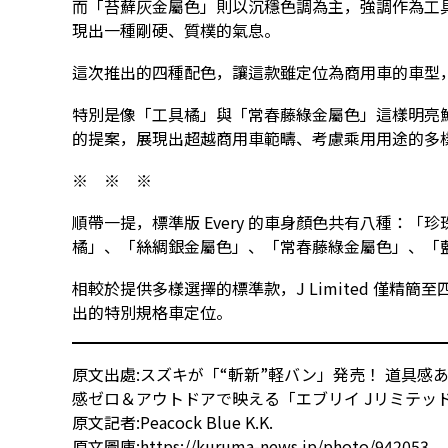
而「苔蘚灰金屬色」則以沉穩色調為主，強調作為工
現出一種剛硬、質樸的氣息。
這次推出的四種配色，讓這款雖定位為商用車的車型
特別是像「工具橘」與「常春藤綠金屬色」這樣明亮
的提案，展現出超越商用車範疇、考慮乘用用途的多
※ ※ ※
順帶一提，標準版 Every 的車身顏色共有八種：
橘」、「絲綢銀金屬色」、「常春藤綠金屬色」、「藍
相較於提供多樣選擇的標準款，J Limited 僅精
出的特別規格車定位。
原文出處:
スズキが「“斬新”軽バン」発売！ 道具感
感ゼロ＆アウトドアで映える「エブリイ Jリミテッ
原文記者:
Peacock Blue K.K.
原文圖庫:
https://kuruma-news.jp/photo/942053