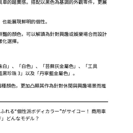
具車的踏實感。搭配以黑色為基調的外觀零件，更展
，也能展現鮮明的個性。
鮮豔的顏色，可以解讀為針對興趣或娛樂場合而設計
樣化選擇。
「珍珠白」、「白色」、「苔蘚灰金屬色」、「工具
黑珍珠 3」以及「丹寧藍金屬色」。
簡至四種顏色，更加凸顯其作為針對休閒與興趣場景而推
あふれる“個性派ボディカラー”がサイコー！ 商用車
ド」どんなモデル？