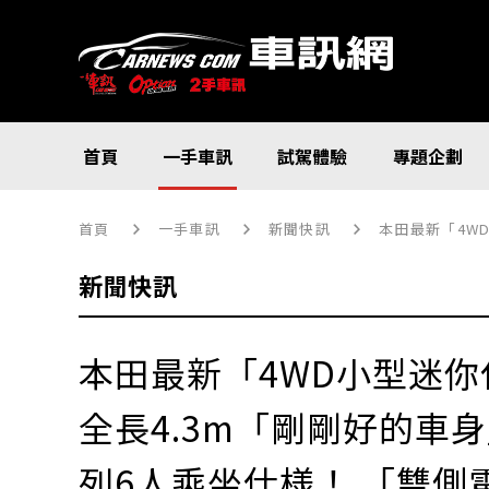
首頁
一手車訊
試駕體驗
專題企劃
首頁
一手車訊
新聞快訊
本田最新「4WD小
新聞快訊
本田最新「4WD小型迷
全長4.3m「剛剛好的車
列6人乘坐仕様！ 「雙側