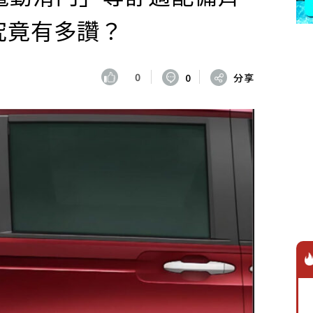
款究竟有多讚？
0
0
分享