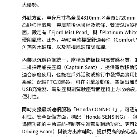
大優勢。
外觀方面，車身尺寸為全長4310mm×全寬1720mm
凸顯強悍氣息。專屬前後保險桿及飾條，營造SUV般存
面，設定有「Fjord Mist Pearl」與「Platinum
硬朗風格。此外，4WD車款標配舒適套件（Comfort 
角落防水玻璃，以及前擋風玻璃除霧線。
內裝以沉穩色調統一，座椅及飾板採用高質感材質，
二排採用船長座椅（Captain Seat），提供寬
適合家庭使用，也能在戶外活動或旅行中發揮高實用性。此外，
乘坐）配備PTC加熱器，可在引擎啟動後、空調出風尚
USB充電器、駕駛座與副駕駛座背面座椅上方收納
便利性。
同時支援最新連網服務「Honda CONNECT」，
利性。安全配備方面，標配「Honda SENSING
追隨功能的主動巡航控制等先進駕駛輔助功能。更可選配
Driving Beam）與後方出庫輔助，提供更高的安心感