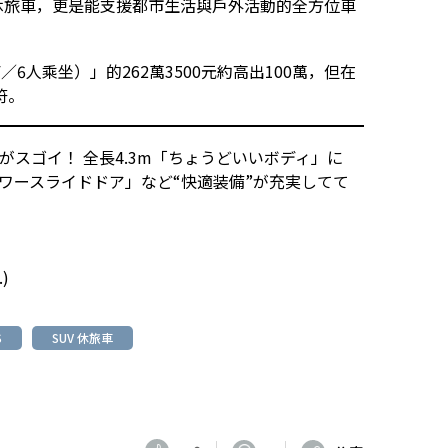
迷你休旅車，更是能支援都市生活與戶外活動的全方位車
F／6人乘坐）」的262萬3500元約高出100萬，但在
符。
がスゴイ！ 全長4.3m「ちょうどいいボディ」に
パワースライドドア」など“快適装備”が充実してて
.
)
S
SUV 休旅車