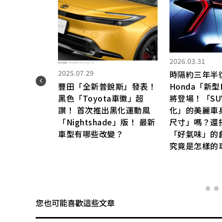
2026.03.31
2025.07.29
時隔約三年半
豐田「全新普銳斯」發表！
Honda「新型I
黑色「Toyota車徽」超
將登場！「SUV
」哪個
讚！ 首次推出黑化運動風
化」的美麗車
「Nightshade」版！ 最新
尺寸」嗎？還
秀程
車型有哪些改變？
「好氣味」的
較
究竟是怎樣的
您也可能喜歡這些文章