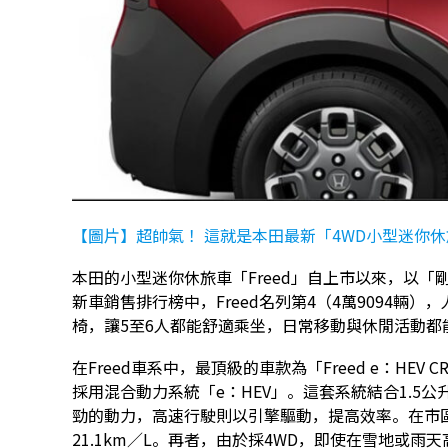
【圖片】超帥氣！ 這就是本田最新「4WD小型迷你休
本田的小型迷你休旅車「Freed」自上市以來，以「
新車銷售排行榜中，Freed名列第4（4萬9094輛
椅，讓5至6人都能舒適乘坐，日常移動與休閒活動都
在Freed車系中，最頂級的車款為「Freed e：HEV
採用混合動力系統「e：HEV」。這套系統結合1.5
勁的動力，高速行駛則以引擎驅動，提高效率。在市區
21.1km／L。再者，由於採4WD，即使在雪地或