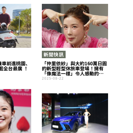
新聞快訊
動機車前進桃園、
「仲里依紗」與大約160萬日圓
圍全台最廣 ！
的新型輕型休旅車登場！擁有
「像魔法一樣」令人感動的超
厲害功能，以及方正設計，獲
2025-08-22
得高度讚賞！日產「ROOX」到
底是什麼樣的車款呢？