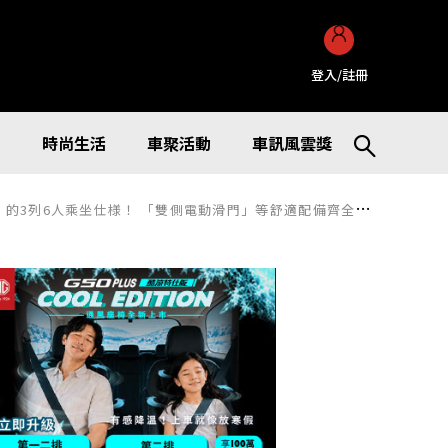
登入/註冊
訊
時尚生活
車聚活動
車訊風雲獎
 「雙側電動滑門」等舒適配備齊全的「Freed」頂級車款究竟有多讚？