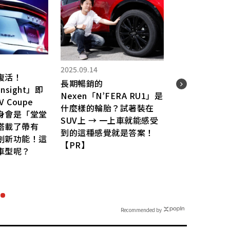
2025.09.14
復活！
長期暢銷的
nsight」即
2025.
Nexen「N’FERA RU1」是
 Coupe
什麼樣的輪胎？試著裝在
睽違
身會是「堂堂
SUV上 → 一上車就能感受
Toy
搭載了帶有
到的這種感覺就是答案！
首發
創新功能！這
【PR】
「高
車型呢？
Recommended by