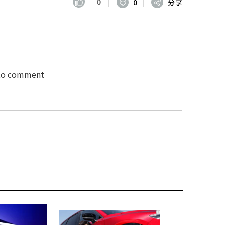
0
0
分享
 to comment