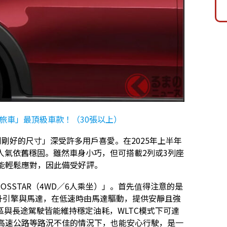
旅車」最頂級車款！（30張以上）
剛剛好的尺寸」深受許多用戶喜愛。在2025年上半年
），人氣依舊穩固。雖然車身小巧，但可搭載2列或3列座
能輕鬆應對，因此備受好評。
 CROSSTAR（4WD／6人乘坐）」。首先值得注意的是
公升引擎與馬達，在低速時由馬達驅動，提供安靜且強
與長途駕駛皆能維持穩定油耗，WLTC模式下可達
雨天高速公路等路況不佳的情況下，也能安心行駛，是一