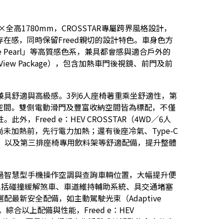
×全高1780mm，CROSSTAR專屬跨界風格設計，
在感，同時保留Freed親切的設計特色。車身色方
 White Pearl」等高質感色系，兼具都會感與適合戶外的
View Package），包含加熱車門後視鏡、前門及前
兼具舒適與高級感。3列6人座椅著重乘坐舒適性，第
敞移動空間。雙側電動滑門及豐富收納空間皆為標配，不僅
Freed e：HEV CROSSTAR（4WD／6人
未加熱前，先行電力加熱；還有後座冷氣、Type-C
袋，以及第三排座椅專用飲料架等舒適配備，提升整體
可透過智慧型手機操作空調與查詢車輛位置，大幅提升便
」，包括碰撞緩解煞車、車道維持輔助系統、具交通堵塞
最新安全配備，如主動駕駛光束（Adaptive
。綜合以上配備與性能，Freed e：HEV