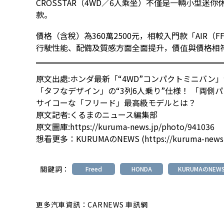
CROSSTAR（4WD／6人乘坐）不僅是一輛小型
款。
價格（含稅）為360萬2500元，相較入門款「AIR（F
行駛性能、配備及質感方面全面提升，價值與價格相
原文出處:
ホンダ最新「“4WD”コンパクトミニバン」
「タフなデザイン」の“3列6人乗り”仕様！ 「両側
サイコーな「フリード」最高級モデルとは？
原文記者:くるまのニュース編集部
原文圖庫:
https://kuruma-news.jp/photo/941036
想看更多：
KURUMAのNEWS
(
https://kuruma-news
關鍵詞：
Freed
HONDA
KURUMAのNEW
更多汽車資訊：CARNEWS 車訊網