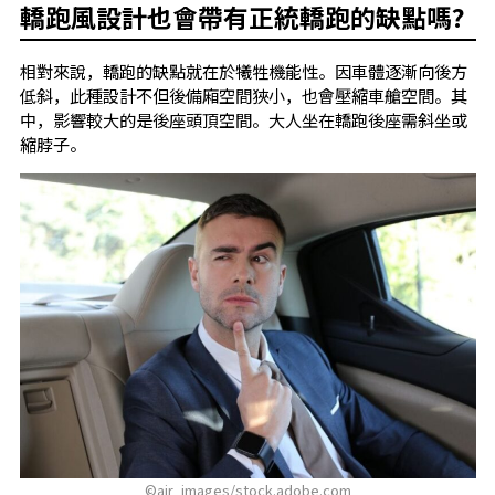
轎跑風設計也會帶有正統轎跑的缺點嗎?
相對來說，轎跑的缺點就在於犧牲機能性。因車體逐漸向後方
低斜，此種設計不但後備廂空間狹小，也會壓縮車艙空間。其
中，影響較大的是後座頭頂空間。大人坐在轎跑後座需斜坐或
縮脖子。
©ajr_images/stock.adobe.com