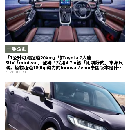
一手企劃
「1公升可跑超過20km」的Toyota 7人座
SUV「minivan」登場！採用4.7m級「剛剛好的」車身尺
碼，搭載超過180hp動力的Innova Zenix泰國版本是什
麼？
2026-05-31