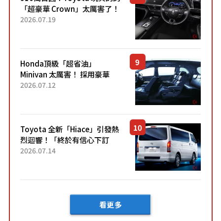
「超豪華 Crown」太厲害了！
採用由「匠人技藝」打造的
2026.07.19
「專屬車色」與運動化「底盤
設定」！還配備專屬豪華...
Honda頂級「超省油」
Minivan 太厲害！ 採用豪華
「真皮座椅」與專屬「黑色內
2026.07.12
裝」！ 每公升可跑約20公里，
兼具優異節能表現與舒適
「三...
Toyota 全新「Hiace」引發熱
烈迴響！「終於有信心下訂
了！」「哪個等級交車最
2026.07.14
快？」討論不斷！但下訂後竟
然還要等「超過半年」才能交
車？...
看更多