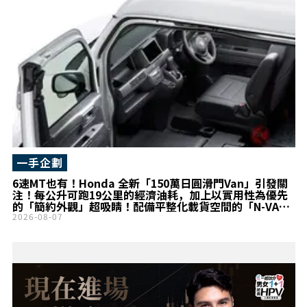
一手企劃
6速MT也有！Honda 全新「150萬日圓滑門Van」引發關
注！每公升可跑19公里的經濟油耗，加上以實用性為優先
的「簡約外觀」超吸睛！配備平整化載貨空間的「N-VAN
G」最低價車型，究竟有哪些配備？
2026-08-07