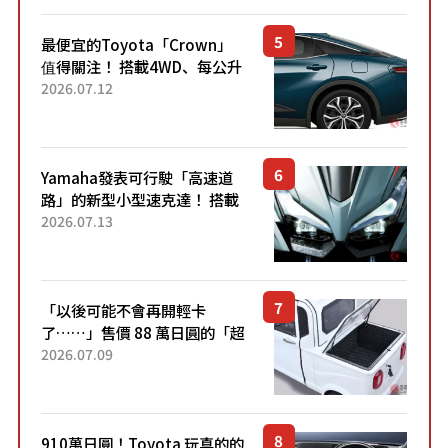
最便宜的Toyota「Crown」
值得關注！ 搭載4WD、每公升
22.4公里低油耗表現超亮眼！
2026.07.12
配備豐富、超越售價水準，堪
稱高CP值代表的「...
Yamaha發表可行駛「高速道
路」的新型小型速克達！ 搭載
能享受超強勁「渦輪感」的動
2026.07.13
力系統！ 採用與高階「Super
Sport」車款相同的...
「以後可能不會再開輕卡
了……」售價 88 萬日圓的「超
迷你輕型貨車」引發兩極評
2026.07.09
價！「150 日圓就能跑 100 公
里！」「免驗車真的太棒
了！...
910萬日圓！Toyota 玩真的的