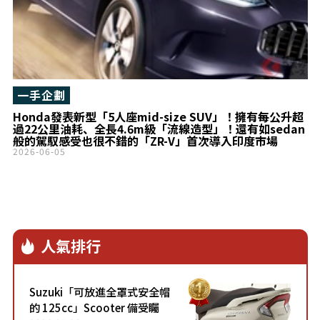
一手企劃
Honda發表新型「5人座mid-size SUV」！擁有每公升超
過22公里油耗、全長4.6m級「流線造型」！還有如sedan
般的駕馭感受也很不錯的「ZR-V」首次導入印度市場
2026-06-05
人氣排行
Suzuki「可放進全罩式安全帽
的 125cc」Scooter 備受矚