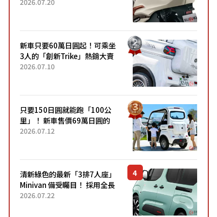
目！採用全新流線設計與各項
2026.07.20
升級，騎乘更加舒適！已陸續
開始出口的新款「B...
新車只要60萬日圓起！可乘坐
3人的「創新Trike」熱銷大賣
成為人氣車款！「養車成本真
2026.07.10
的超便宜！」「150日圓就能
跑100公里」「小朋友坐得...
只要150日圓就能跑「100公
里」！ 新車售價69萬日圓的
「3人座」Trike大受歡迎！ 順
2026.07.12
應時代需求，究竟為何能迅速
熱賣？
清新綠色的最新「3排7人座」
Minivan 備受矚目！ 採用全長
4.7公尺剛剛好的車身尺寸與
2026.07.22
「滑門」設計！ 還推出467萬
元日圓起的5人座版...