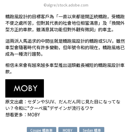
©algre/stock.adobe.com
轎跑風設計的目標客戶為「一直以來都是開正統轎跑，受轎跑
不便之處所苦，但對其代表的社會地位相當滿意」及「換開外
型方正的車款，雖滿意其功能但對外觀有微詞」的車主。
這兩派人馬追求的中間值就是轎跑風設計的轎跑或SUV。雖然
車型會隨著時代有許多變動，但年號令和的現在，轎跑風格已
成為一種流行趨勢。
相信未來會有越來越多車型推出這類截長補短的轎跑風設計車
款。
原文出處：
セダンやSUV、だんだん同じ見た目になってな
い？令和に“クーペ風”デザインが流行るワケ
想看更多：
MOBY
Coupe 轎跑車
MOBY
Sedan 轎車