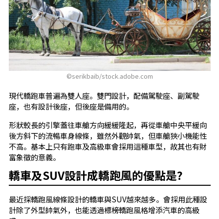
©serikbaib/stock.adobe.com
現代轎跑車普遍為雙人座。雙門設計，配備駕駛座、副駕駛
座，也有設計後座，但後座是備用的。
形狀較長的引擎蓋往車艙方向緩緩隆起，再從車艙中央平緩向
後方斜下的流暢車身線條，雖然外觀帥氣，但車艙狹小機能性
不高。基本上只有跑車及高級車會採用這種車型，故其也有財
富象徵的意義。
轎車及SUV設計成轎跑風的優點是?
最近採轎跑風線條設計的轎車與SUV越來越多。會採用此種設
計除了外型帥氣外，也能透過標榜轎跑風格增添汽車的高級