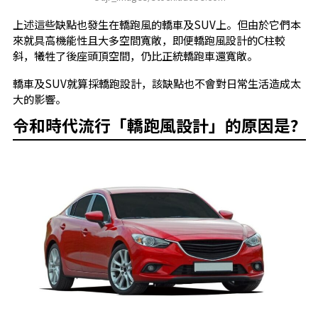
上述這些缺點也發生在轎跑風的轎車及SUV上。但由於它們本
來就具高機能性且大多空間寬敞，即便轎跑風設計的C柱較
斜，犧牲了後座頭頂空間，仍比正統轎跑車還寬敞。
轎車及SUV就算採轎跑設計，該缺點也不會對日常生活造成太
大的影響。
令和時代流行「轎跑風設計」的原因是?