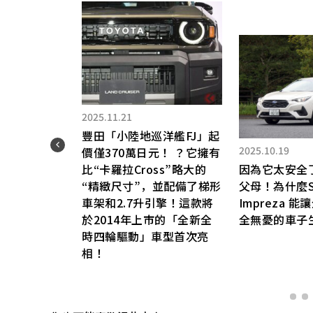
2025.11.21
n」
豐田「小陸地巡洋艦FJ」起
2025.10.19
級感
價僅370萬日元！ ？它擁有
「內
比“卡羅拉Cross”略大的
因為它太安全
！不
“精緻尺寸”，並配備了梯形
父母！為什麼S
＆便
車架和2.7升引擎！這款將
Impreza 
進化
於2014年上市的「全新全
全無憂的車子生
時四輪驅動」車型首次亮
版本到
相！