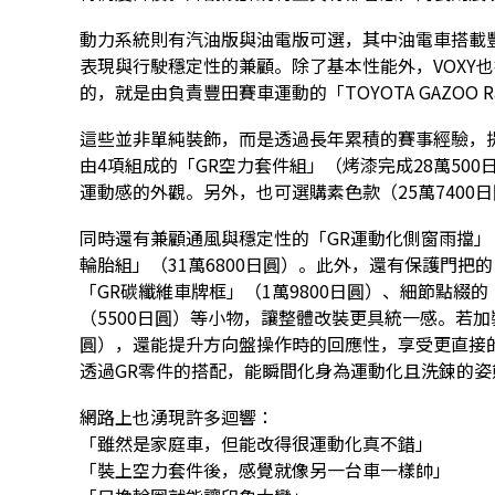
動力系統則有汽油版與油電版可選，其中油電車搭載豐田
表現與行駛穩定性的兼顧。除了基本性能外，VOXY
的，就是由負責豐田賽車運動的「TOYOTA GAZOO R
這些並非單純裝飾，而是透過長年累積的賽事經驗，
由4項組成的「GR空力套件組」（烤漆完成28萬50
運動感的外觀。另外，也可選購素色款（25萬7400
同時還有兼顧通風與穩定性的「GR運動化側窗雨擋」（2
輪胎組」（31萬6800日圓）。此外，還有保護門把的
「GR碳纖維車牌框」（1萬9800日圓）、細節點綴的
（5500日圓）等小物，讓整體改裝更具統一感。若加裝
圓），還能提升方向盤操作時的回應性，享受更直接的
透過GR零件的搭配，能瞬間化身為運動化且洗鍊的姿
網路上也湧現許多迴響：
「雖然是家庭車，但能改得很運動化真不錯」
「裝上空力套件後，感覺就像另一台車一樣帥」