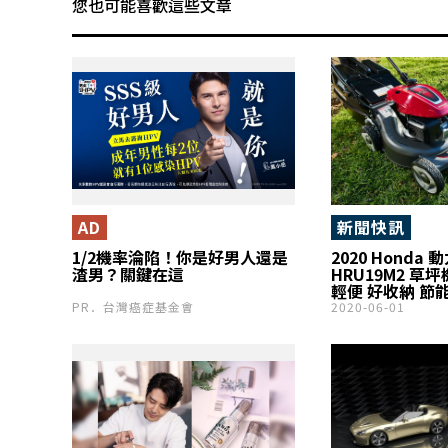
您也可能喜歡這些文章
AD
新聞快訊
1/2機率淪陷！你是好男人還是
2020 Honda
渣男？關鍵在這
HRU19M2 草
輕便 好收納 節
PR．台灣癌症基金會
2020-06-01