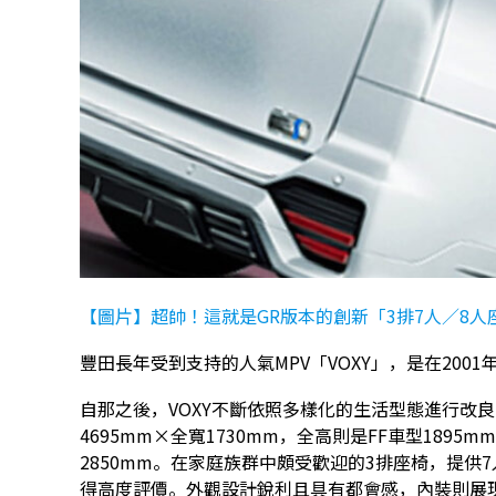
【圖片】超帥！這就是GR版本的創新「3排7人／8人座
豐田長年受到支持的人氣MPV「VOXY」，是在2001
自那之後，VOXY不斷依照多樣化的生活型態進行改良
4695mm×全寬1730mm，全高則是FF車型1895mm
2850mm。在家庭族群中頗受歡迎的3排座椅，提供
得高度評價。外觀設計銳利且具有都會感，內裝則展