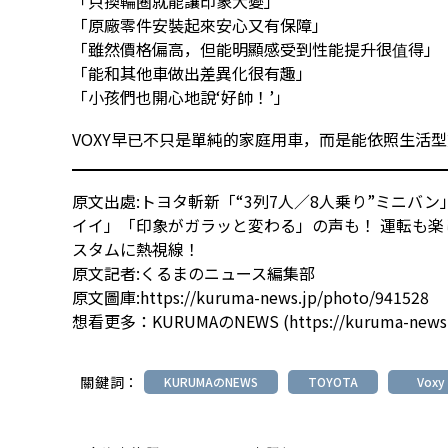
「只換輪圈就能讓印象大變」
「原廠零件安裝起來安心又有保障」
「雖然價格偏高，但能明顯感受到性能提升很值得」
「能和其他車做出差異化很有趣」
「小孩們也開心地說‘好帥！’」
VOXY早已不只是單純的家庭用車，而是能依照生活型
原文出處:
トヨタ斬新「“3列7人／8人乗り”ミニバ
イイ」「印象がガラッと変わる」の声も！ 運転も楽
スタムに熱視線！
原文記者:くるまのニュース編集部
原文圖庫:
https://kuruma-news.jp/photo/941528
想看更多：
KURUMAのNEWS
(
https://kuruma-news
關鍵詞：
KURUMAのNEWS
TOYOTA
Voxy