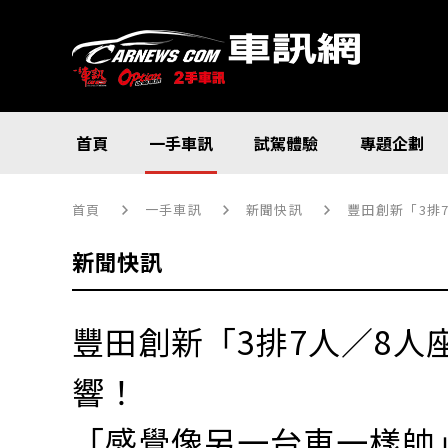
首頁
一手車訊
試駕體驗
專題企劃
首頁
一手車訊
新聞快訊
豐田創新「3排7
新聞快訊
豐田創新「3排7人／8人
響！
「感覺像另一台車一樣帥