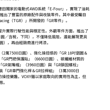
獨家的電動式4WD系統「E-Four」，實現了油耗
也推出了豐富的原廠配件與改裝零件。其中最受矚目
acing（TGR）」所開發的「GR零件」。
提升實際行駛性能與穩定性。外觀零件方面，推出了
0日圓／含稅，下同），不僅降低風阻，還能展現更具
日圓），再由經銷商進行烤漆。
萬7500日圓）、強化操控感的「GR 18吋鋁圈＆
「GR門把保護貼」（6600日圓）、碳纖維材質的
「GR氣嘴帽」（3960日圓）與「GR鎖固螺栓」
「GR車門強化桿＆GR拉桿組」（3萬3000日
操控樂趣。VOXY雖以家庭取向的實用性為主，但
態。