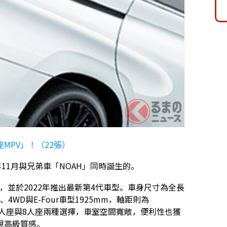
MPV」！（22張）
年11月與兄弟車「NOAH」同時誕生的。
，並於2022年推出最新第4代車型。車身尺寸為全長
、4WD與E-Four車型1925mm，軸距則為
7人座與8人座兩種選擇，車室空間寬敞，便利性也獲
現高級質感。