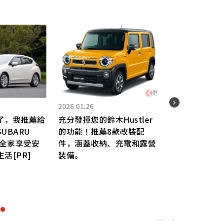
2025.
2026.01.26
Kaw
了，我推薦給
充分發揮您的鈴木Hustler
ZX
UBARU
的功能！推薦8款改裝配
搭載超
能讓全家享受安
件，涵蓋收納、充電和露營
“四
活[PR]
裝備。
準配
並上