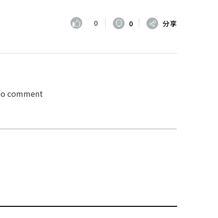
0
0
分享
 to comment