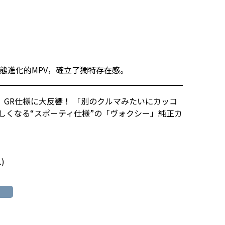
態進化的MPV，確立了獨特存在感。
ン」GR仕様に大反響！ 「別のクルマみたいにカッコ
しくなる“スポーティ仕様”の「ヴォクシー」純正カ
.
)