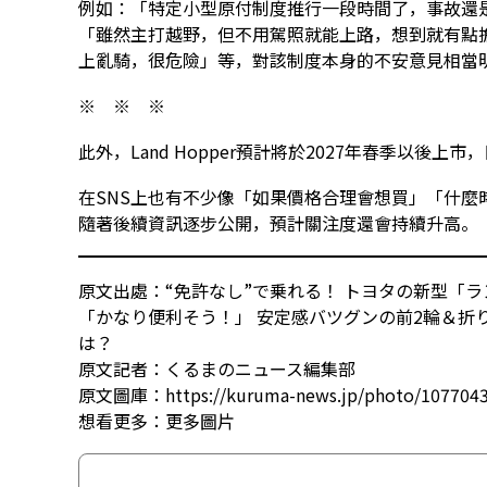
例如：「特定小型原付制度推行一段時間了，事故還是
「雖然主打越野，但不用駕照就能上路，想到就有點
上亂騎，很危險」等，對該制度本身的不安意見相當
※ ※ ※
此外，Land Hopper預計將於2027年春季以後上
在SNS上也有不少像「如果價格合理會想買」「什麼
隨著後續資訊逐步公開，預計關注度還會持續升高。
原文出處：“免許なし”で乗れる！ トヨタの新型「
「かなり便利そう！」 安定感バツグンの前2輪＆折
は？
原文記者：くるまのニュース編集部
原文圖庫：https://kuruma-news.jp/photo/107704
想看更多：
更多圖片