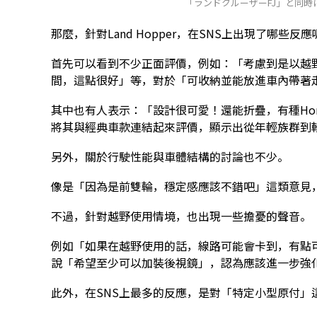
「ランドクルーザーFJ」と同
那麼，針對Land Hopper，在SNS上出現了哪些反應
首先可以看到不少正面評價，例如：「考慮到是以越
間，這點很好」等，對於「可收納並能放進車內帶著
其中也有人表示：「設計很可愛！還能折疊，有種Hond
將其與經典車款連結起來評價，顯示出從年輕族群到
另外，關於行駛性能與車體結構的討論也不少。
像是「因為是前雙輪，穩定感應該不錯吧」這類意見
不過，針對越野使用情境，也出現一些擔憂的聲音。
例如「如果在越野使用的話，線路可能會卡到，有點
說「希望至少可以加裝後視鏡」，認為應該進一步強
此外，在SNS上最多的反應，是對「特定小型原付」