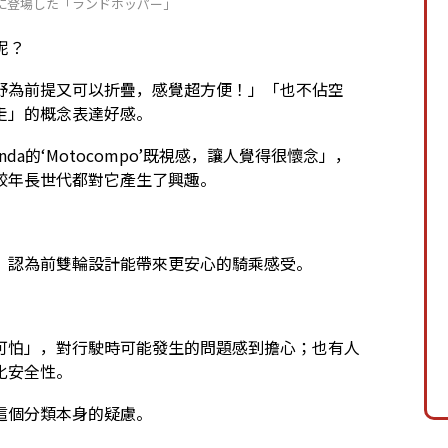
時に登場した「ランドホッパー」
呢？
野為前提又可以折疊，感覺超方便！」「也不佔空
走」的概念表達好感。
a的‘Motocompo’既視感，讓人覺得很懷念」，
較年長世代都對它產生了興趣。
，認為前雙輪設計能帶來更安心的騎乘感受。
可怕」，對行駛時可能發生的問題感到擔心；也有人
化安全性。
這個分類本身的疑慮。