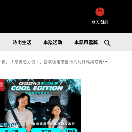
登入/註冊
訊
時尚生活
車聚活動
車訊風雲獎
便！」搭載穩定感極佳的前雙輪與可折疊機構！對於新型特定小型原付的評價是？