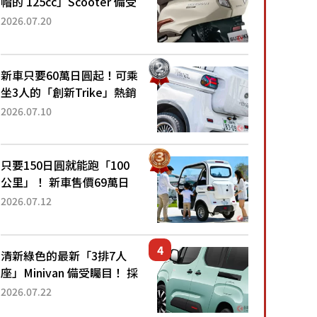
帽的 125cc」Scooter 備受
矚目！採用全新流線設計與
2026.07.20
各項升級，騎乘更加舒適！
已陸續開始出口的新款
「B...
新車只要60萬日圓起！可乘
坐3人的「創新Trike」熱銷
大賣成為人氣車款！「養車
2026.07.10
成本真的超便宜！」「150
日圓就能跑100公里」「小
朋友坐得...
只要150日圓就能跑「100
公里」！ 新車售價69萬日
圓的「3人座」Trike大受歡
2026.07.12
迎！ 順應時代需求，究竟
為何能迅速熱賣？
清新綠色的最新「3排7人
座」Minivan 備受矚目！ 採
用全長4.7公尺剛剛好的車
2026.07.22
身尺寸與「滑門」設計！