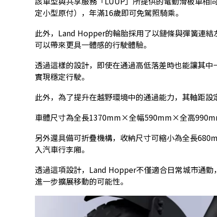
該車型與共享服務「LUUP」所提供的電動滑板車相
定小型原付），年滿16歲即可免駕照騎乘。
此外，Land Hopper的輪胎採用了以鏈條與彈簧
可以帶來更具一體感的行駛體驗。
透過這樣的設計，即使在通過高低落差時也能讓其中
實現穩定行駛。
此外，為了提升在越野環境中的通過能力，其軸距設定
車體尺寸為全長1370mm×全幅590mm×全高99
另外還具備可折疊機構，收納尺寸可縮小為全長680m
入汽車行李廂。
透過這項設計，Land Hopper不僅適合日常城市
進一步擴展移動的可能性。