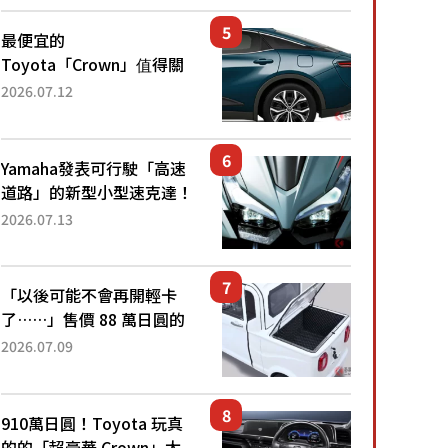
還推出467萬元日圓起的5
人座版...
最便宜的
Toyota「Crown」值得關
注！ 搭載4WD、每公升
2026.07.12
22.4公里低油耗表現超亮
眼！ 配備豐富、超越售價
水準，堪稱高CP值代表的
Yamaha發表可行駛「高速
「...
道路」的新型小型速克達！
搭載能享受超強勁「渦輪
2026.07.13
感」的動力系統！ 採用與
高階「Super Sport」車款
相同的...
「以後可能不會再開輕卡
了……」售價 88 萬日圓的
「超迷你輕型貨車」引發兩
2026.07.09
極評價！「150 日圓就能跑
100 公里！」「免驗車真的
太棒了！...
910萬日圓！Toyota 玩真
的的「超豪華 Crown」太