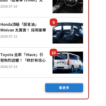
厲害了！採用由「匠人技
2026.07.19
藝」打造的「專屬車色」與
運動化「底盤設定」！還配
備專屬豪華...
Honda頂級「超省油」
Minivan 太厲害！ 採用豪華
「真皮座椅」與專屬「黑色
2026.07.12
內裝」！ 每公升可跑約20
公里，兼具優異節能表現與
舒適「三...
Toyota 全新「Hiace」引
發熱烈迴響！「終於有信心
下訂了！」「哪個等級交車
2026.07.14
最快？」討論不斷！但下訂
後竟然還要等「超過半年」
才能交車？...
看更多