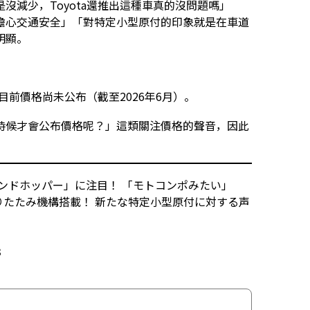
沒減少，Toyota還推出這種車真的沒問題嗎」
擔心交通安全」「對特定小型原付的印象就是在車道
明顯。
市，目前價格尚未公布（截至2026年6月）。
時候才會公布價格呢？」這類關注價格的聲音，因此
ランドホッパー」に注目！ 「モトコンポみたい」
りたたみ機構搭載！ 新たな特定小型原付に対する声
3