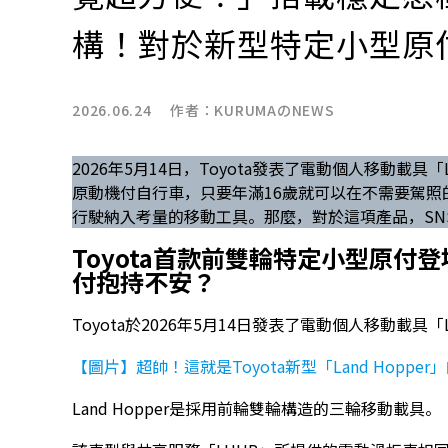
構！對於新型特定小型原
2026.06.24 作者：
KURUMAのNEWS
2026年5月14日，Toyota發表了電動個人移動載具「La
原動機付自行車，只要年滿16歲就可以在不需要駕
行駛納入考量的移動工具。那麼，對於這項產品，SN
Toyota首款前雙輪特定小型原付
付抱持不安？
Toyota於2026年5月14日發表了電動個人移動載具「La
【圖片】超帥！這就是Toyota新型「Land Hopp
Land Hopper是採用前輪雙輪構造的三輪移動載具。