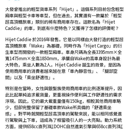
大發曾推出的輕型貨車系列「Hijet」。這個系列目前包含輕型
廂車與輕型卡車等車型，但在過去，其實還有一款屬於「輕型
超高頂轎旅車」類別的稀有商用車存在。這款名為「Hijet
Caddie」的車，到底有什麼特色？又獲得了怎樣的評價呢？
Hijet Caddie 於2016年發售。它是以同樣由大發打造的輕型超
高頂轎旅車「Wake」為基礎，同時作為「Hijet Cargo」的衍
生車型而開發的一款輕型廂車。車身尺碼為全長3395mm×全
寬1475mm×全高1850mm，承襲自Wake的高車身設計為最
大特色，乘坐人數為2人。Hijet Caddie 誕生的背景，是因為
使用商用車的消費者越來越在意「車內靜音性」、「腿部空
間」以及「乘坐舒適性」。
特別是在當時，女性與銀髮族使用商用車的比例逐漸提升，因
此比起單純追求載貨量，更重視操作便利與工作舒適性的需求
浮現。因此，它的最大載重量僅有150kg，相較其他商用車略
少，但卻完整保留了基礎車款Wake所具備的「舒適乘坐
感」。對平時就開輕型超高頂車的駕駛來說，能以相同感覺進
行駕駛與上下車，這成為了相當吸引人的一大亮點。動力系統
方面，提供658cc直列3缸DOHC自然進氣引擎與658cc直列3缸