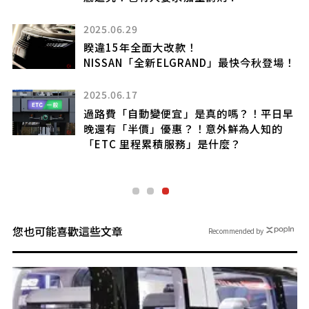
2025.06.29
分
好
睽違15年全面大改款！
NISSAN「全新ELGRAND」最快今秋登場！
2025.06.17
過路費「自動變便宜」是真的嗎？！平日早
路
晚還有「半價」優惠？！意外鮮為人知的
「ETC 里程累積服務」是什麼？
您也可能喜歡這些文章
Recommended by