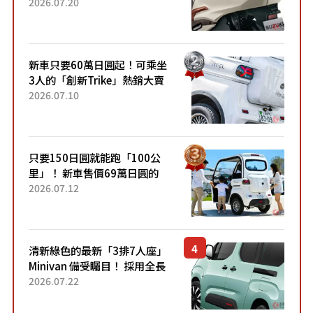
目！採用全新流線設計與各項
2026.07.20
升級，騎乘更加舒適！已陸續
開始出口的新款「B...
新車只要60萬日圓起！可乘坐
3人的「創新Trike」熱銷大賣
成為人氣車款！「養車成本真
2026.07.10
的超便宜！」「150日圓就能
跑100公里」「小朋友坐得...
只要150日圓就能跑「100公
里」！ 新車售價69萬日圓的
「3人座」Trike大受歡迎！ 順
2026.07.12
應時代需求，究竟為何能迅速
熱賣？
清新綠色的最新「3排7人座」
Minivan 備受矚目！ 採用全長
4.7公尺剛剛好的車身尺寸與
2026.07.22
「滑門」設計！ 還推出467萬
元日圓起的5人座版...