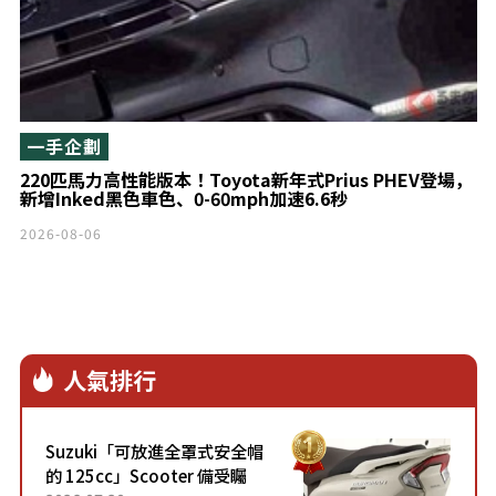
一手企劃
220匹馬力高性能版本！Toyota新年式Prius PHEV登場，
新增Inked黑色車色、0-60mph加速6.6秒
2026-08-06
人氣排行
Suzuki「可放進全罩式安全帽
的 125cc」Scooter 備受矚