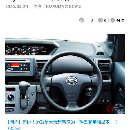
2025.08.24 作者：
KURUMAのNEWS
0
0
分享
【圖片】超帥！這就是大發超新奇的「輕型商用廂型車」！
（30張）