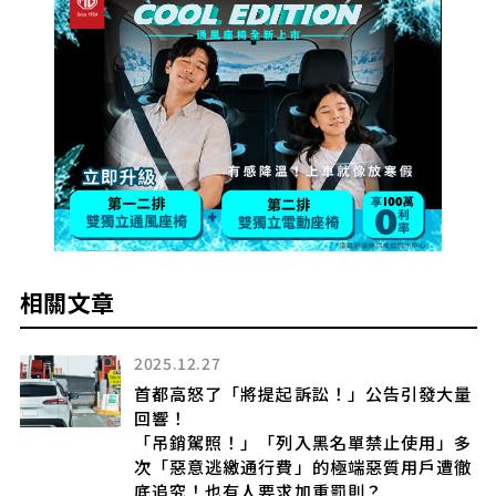
相關文章
2025.12.27
首都高怒了「將提起訴訟！」公告引發大量
回響！
「吊銷駕照！」「列入黑名單禁止使用」多
次「惡意逃繳通行費」的極端惡質用戶遭徹
底追究！也有人要求加重罰則？