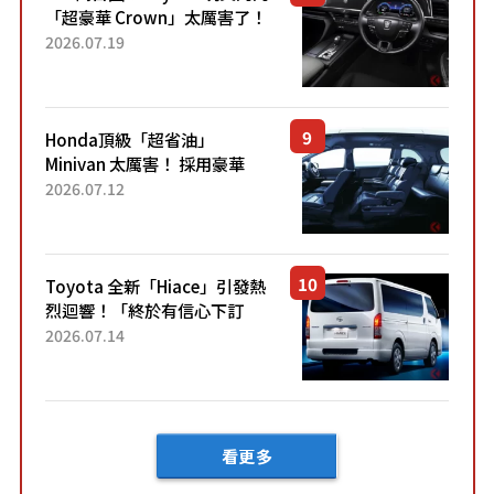
「超豪華 Crown」太厲害了！
採用由「匠人技藝」打造的
2026.07.19
「專屬車色」與運動化「底盤
設定」！還配備專屬豪華...
Honda頂級「超省油」
Minivan 太厲害！ 採用豪華
「真皮座椅」與專屬「黑色內
2026.07.12
裝」！ 每公升可跑約20公里，
兼具優異節能表現與舒適
「三...
Toyota 全新「Hiace」引發熱
烈迴響！「終於有信心下訂
了！」「哪個等級交車最
2026.07.14
快？」討論不斷！但下訂後竟
然還要等「超過半年」才能交
車？...
看更多