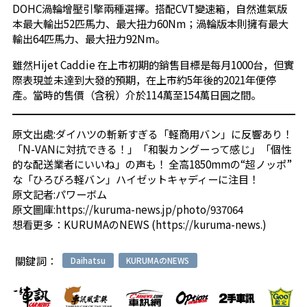
DOHC渦輪增壓引擎兩種選擇。搭配CVT變速箱，自然進氣版
本最大輸出52匹馬力、最大扭力60Nm；渦輪版本則擁有最大
輸出64匹馬力、最大扭力92Nm。
雖然Hijet Caddie 在上市初期的銷售目標是每月1000台，但實
際表現並未達到大發的預期，在上市約5年後的2021年便停
產。當時的售價（含稅）介於114萬至154萬日圓之間。
原文出處:
ダイハツの斬新すぎる「軽商用バン」に反響あり！
「N-VANに対抗できる！」「和製カングーって感じ」「個性
的な配送業者にいいね」の声も！ 全高1850mmの“超ノッポ”
な「ひろびろ軽バン」ハイゼットキャディーに注目！
原文記者:パワーボム
原文圖庫:
https://kuruma-news.jp/photo/937064
想看更多：
KURUMAのNEWS
(
https://kuruma-news.
)
關鍵詞：
Daihatsu
KURUMAのNEWS