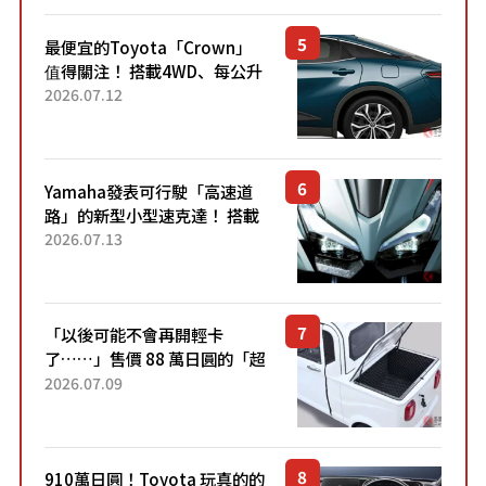
最便宜的Toyota「Crown」
值得關注！ 搭載4WD、每公升
22.4公里低油耗表現超亮眼！
2026.07.12
配備豐富、超越售價水準，堪
稱高CP值代表的「...
Yamaha發表可行駛「高速道
路」的新型小型速克達！ 搭載
能享受超強勁「渦輪感」的動
2026.07.13
力系統！ 採用與高階「Super
Sport」車款相同的...
「以後可能不會再開輕卡
了……」售價 88 萬日圓的「超
迷你輕型貨車」引發兩極評
2026.07.09
價！「150 日圓就能跑 100 公
里！」「免驗車真的太棒
了！...
910萬日圓！Toyota 玩真的的