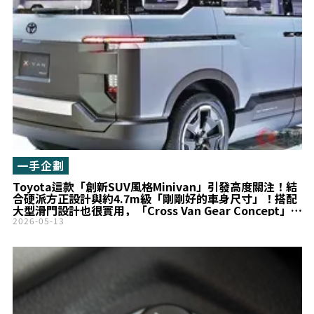
一手企劃
Toyota這款「創新SUV風格Minivan」引發高度關注！結
合硬派方正設計與約4.7m級「剛剛好的車身尺寸」！搭配
大型滑門設計也很實用，「Cross Van Gear Concept」市
售化備受期待！
2026-05-13