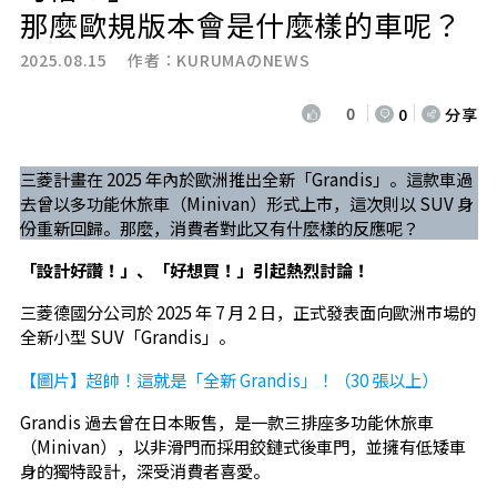
那麼歐規版本會是什麼樣的車呢？
2025.08.15 作者：
KURUMAのNEWS
0
0
分享
三菱計畫在 2025 年內於歐洲推出全新「Grandis」。這款車過
去曾以多功能休旅車（Minivan）形式上市，這次則以 SUV 身
份重新回歸。那麼，消費者對此又有什麼樣的反應呢？
「設計好讚！」、「好想買！」引起熱烈討論！
三菱德國分公司於 2025 年 7 月 2 日，正式發表面向歐洲市場的
全新小型 SUV「Grandis」。
【圖片】超帥！這就是「全新 Grandis」！（30 張以上）
Grandis 過去曾在日本販售，是一款三排座多功能休旅車
（Minivan），以非滑門而採用鉸鏈式後車門，並擁有低矮車
身的獨特設計，深受消費者喜愛。