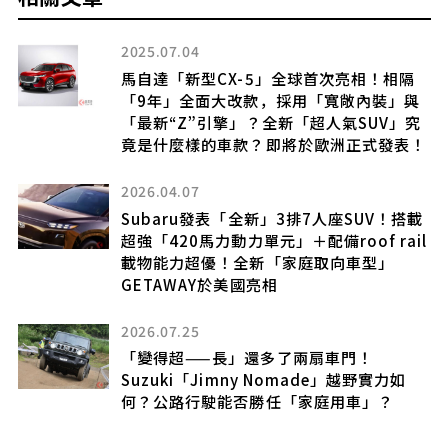
2025.07.04
馬自達「新型CX-5」全球首次亮相！相隔
」
「9年」全面大改款，採用「寬敞內裝」與
a
「最新“Z”引擎」？全新「超人氣SUV」究
竟是什麼樣的車款？即將於歐洲正式發表！
2026.04.07
三
Subaru發表「全新」3排7人座SUV！搭載
動車
超強「420馬力動力單元」＋配備roof rail
滑
載物能力超優！全新「家庭取向車型」
GETAWAY於美國亮相
2026.07.25
「變得超——長」還多了兩扇車門！
Suzuki「Jimny Nomade」越野實力如
」
何？公路行駛能否勝任「家庭用車」？
年