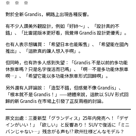
※ ※ ※
對於全新 Grandis，網路上出現各種反響。
有不少人讚美外觀設計，例如「好帥～」、「設計真的不
錯」、「比雷諾版本更好看，我覺得 Grandis 設計更優秀」。
也有人表示想購買：「希望日本也能販售」、「希望能在國內
推出」、「這款真的讓人想入手啊」。
但同時，也有許多人感到失望：「Grandis 不是以前的多功能
休旅車嗎？只是名字復活而已嗎」、「啊…不是多功能休旅車
啊…」、「希望它能以多功能休旅車形式回歸啊」。
另外還有人評論說：「造型不錯，但感覺不像 Grandis」、
「根本就不是 Grandis！」——總體來說，這款以 SUV 形式回
歸的新 Grandis 在市場上引發了正反兩極的討論。
原文出處：
三菱新型「グランディス」25年内発売へ！「デザ
インがいい！」「欲しい」と反響あり！ SUVで復活に「ミニ
バンじゃない…」残念がる声も!? 欧州仕様どんなモデル？