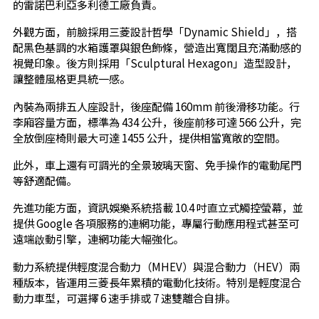
的雷諾巴利亞多利德工廠負責。
外觀方面，前臉採用三菱設計哲學「Dynamic Shield」，搭
配黑色基調的水箱護罩與銀色飾條，營造出寬闊且充滿動感的
視覺印象。後方則採用「Sculptural Hexagon」造型設計，
讓整體風格更具統一感。
內裝為兩排五人座設計，後座配備 160mm 前後滑移功能。行
李廂容量方面，標準為 434 公升，後座前移可達 566 公升，完
全放倒座椅則最大可達 1455 公升，提供相當寬敞的空間。
此外，車上還有可調光的全景玻璃天窗、免手操作的電動尾門
等舒適配備。
先進功能方面，資訊娛樂系統搭載 10.4 吋直立式觸控螢幕，並
提供 Google 各項服務的連網功能，專屬行動應用程式甚至可
遠端啟動引擎，連網功能大幅強化。
動力系統提供輕度混合動力（MHEV）與混合動力（HEV）兩
種版本，皆運用三菱長年累積的電動化技術。特別是輕度混合
動力車型，可選擇 6 速手排或 7 速雙離合自排。