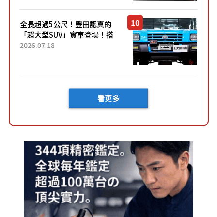
定Bruno」由...
全長超過5公尺！豐田認真的
「超大型SUV」實車登場！搭
載後輪也會轉向的「四輪轉
2026.07.18
向」系統！以宛如「軍用
車!?」般的硬派規格開發的
「Mega C...
看更多