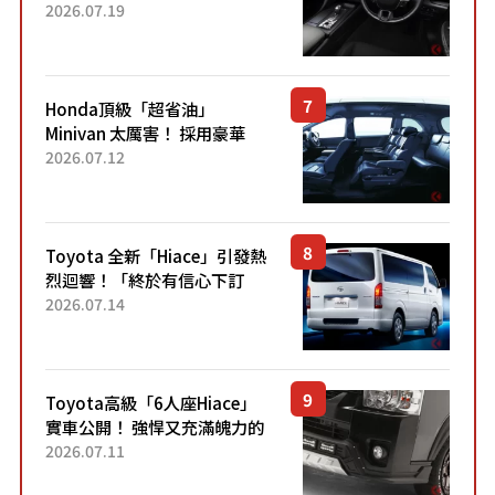
採用由「匠人技藝」打造的
2026.07.19
「專屬車色」與運動化「底盤
設定」！還配備專屬豪華...
Honda頂級「超省油」
Minivan 太厲害！ 採用豪華
「真皮座椅」與專屬「黑色內
2026.07.12
裝」！ 每公升可跑約20公里，
兼具優異節能表現與舒適
「三...
Toyota 全新「Hiace」引發熱
烈迴響！「終於有信心下訂
了！」「哪個等級交車最
2026.07.14
快？」討論不斷！但下訂後竟
然還要等「超過半年」才能交
車？...
Toyota高級「6人座Hiace」
實車公開！ 強悍又充滿魄力的
「全黑設計」搭配特別「豪華
2026.07.11
內裝」！ Premium打造的「限