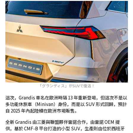
「グランディス」がSUVで復活！
這次，Grandis 車名在歐洲時隔 13 年重新登場，但這次不是以
多功能休旅車（Minivan）身份，而是以 SUV 形式回歸，預計
自 2025 年內起陸續在歐洲市場販售。
全新 Grandis 由三菱與聯盟夥伴雷諾合作，由雷諾 OEM 提
供，基於 CMF-B 平台打造的小型 SUV，生產則由位於西班牙