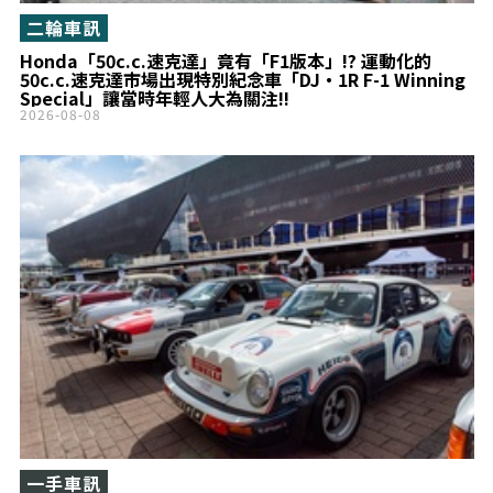
二輪車訊
Honda「50c.c.速克達」竟有「F1版本」!? 運動化的
50c.c.速克達市場出現特別紀念車「DJ・1R F-1 Winning
Special」讓當時年輕人大為關注!!
2026-08-08
一手車訊