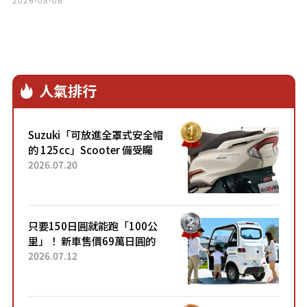
Stella 登場！
人氣排行
Suzuki「可放進全罩式安全帽
的 125cc」Scooter 備受矚
目！採用全新流線設計與各項
2026.07.20
升級，騎乘更加舒適！已陸續
開始出口的新款「B...
只要150日圓就能跑「100公
里」！ 新車售價69萬日圓的
「3人座」Trike大受歡迎！ 順
2026.07.12
應時代需求，究竟為何能迅速
熱賣？