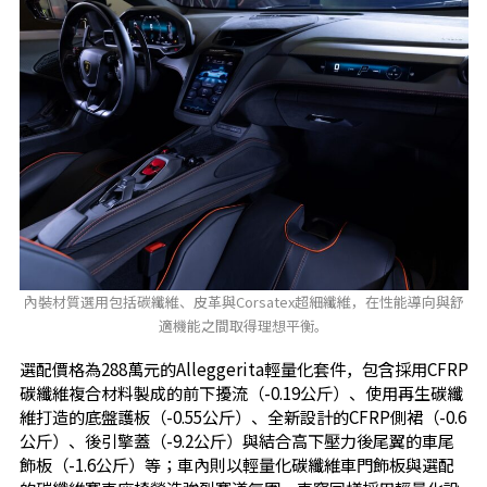
內裝材質選用包括碳纖維、皮革與Corsatex超細纖維，在性能導向與舒
適機能之間取得理想平衡。
選配價格為288萬元的Alleggerita輕量化套件，包含採用CFRP
碳纖維複合材料製成的前下擾流（-0.19公斤）、使用再生碳纖
維打造的底盤護板（-0.55公斤）、全新設計的CFRP側裙（-0.6
公斤）、後引擎蓋（-9.2公斤）與結合高下壓力後尾翼的車尾
飾板（-1.6公斤）等；車內則以輕量化碳纖維車門飾板與選配