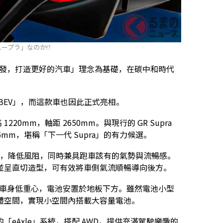
ープラ」なのか!?
從賽車運動出發，打造更好的汽車」理念為基礎，在碳中和時代
BEV」，而這款車也因此正式亮相。
 1220mm，軸距 2650mm。與現行的 GR Supra
mm，堪稱「下一代 Supra」的有力候選。
ette），降低風阻，同時兼具跑車該有的氣勢與流暢感。
並呈直切造型，可有效將車側氣流順暢導向後方。
度追求車身低重心，電池安置於地板下方。雖然電池小型
體空間，實現小空間內搭載大容量電池。
eAxle」系統，搭配 AWD，提供充滿駕駛樂趣的