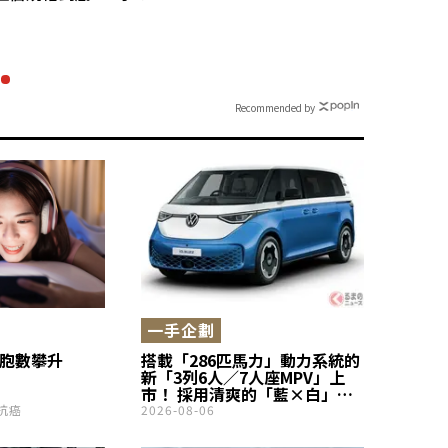
Recommended by
一手企劃
細胞數攀升
搭載「286匹馬力」動力系統的
新「3列6人／7人座MPV」上
市！ 採用清爽的「藍×白」配
色與高質感座椅！
抗癌
2026-08-06
Volkswagen「ID. Buzz First
Anniversary Edition」登場奧