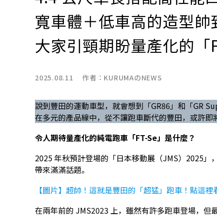
寬車體＋低車高的造型帥
大家引頸期盼量產化的「F
2025.08.11 作者：
KURUMAのNEWS
說到豐田的運動車型，就會想到「GR86」和「GR Sup
在多元的產品線中，從不讓跑車斷代的豐田，或許即
令人期待量產化的純電跑車「FT-Se」是什麼？
2025 年秋預計登場的「日本移動展（JMS）202
帶來滿滿話題。
【圖片】超帥！這就是豐田的「超猛」跑車！點這裡看
在兩年前的 JMS2023 上，雖然有許多跑車登場，