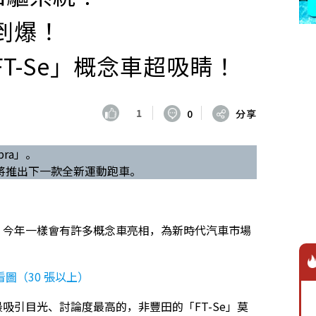
到爆！
T-Se」概念車超吸睛！
1
0
分享
ra」。
將推出下一款全新運動跑車。
5」，今年一樣會有許多概念車亮相，為新時代汽車市場
圖（30 張以上）
但最吸引目光、討論度最高的，非豐田的「FT-Se」莫