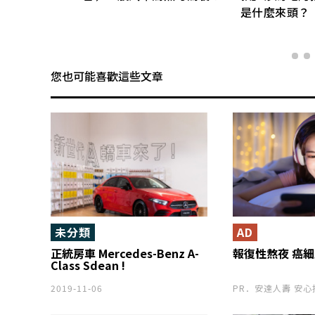
選
是什麼來頭？
您也可能喜歡這些文章
未分類
AD
正統房車 Mercedes-Benz A-
報復性熬夜 癌
Class Sdean !
2019-11-06
PR．安達人壽 安心