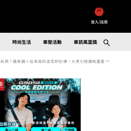
登入/註冊
訊
時尚生活
車聚活動
車訊風雲獎
低車高的造型帥到爆！大家引頸期盼量產化的「FT-Se」概念車超吸睛！