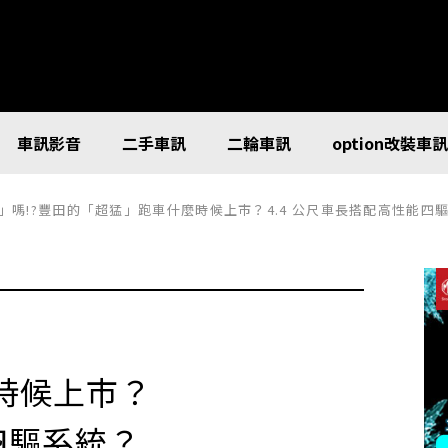
車訊影音
二手車訊
二輪車訊
option改裝車
」嗎!?豐田的「超猛」跑車什麼時候上市？4.4 公尺車長搭配高性能四驅系統？寬車體＋
時候上市？
四驅系統？