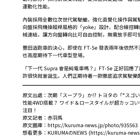
運動化性能。
內裝採用全數位次世代駕駛艙，強化直覺化操作與駕
向盤採飛機操縱桿風格的「yoke」設計，配合線控轉向（
械連結，讓方向盤轉向比可自由控制，無需放手即可
豐田造跑車的決心，即使在 FT-Se 發表兩年後依然不減。
也高度期待下一代車型登場。
「下一代 Supra 會是純電車嗎？」FT-Se 正
許很快就會誕生。人們正期待著一款徹底追求駕駛樂
原文出處：
次期「スープラ」か!? トヨタの「“スゴい
性能4WD搭載？ ワイド＆ロースタイルが超カッコい
注目！
原文記者：
赤羽馬
原文圖庫：
https://kuruma-news.jp/photo/935563
想看更多：
KURUMAのNEWS (https://kuruma-news