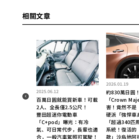
相關文章
2026.01.19
2025.06.12
相
約830萬日圓
百萬日圓就能買新車！可載
「Crown Ma
2人、全長僅2.5公尺！
害！竟然不是
都很
豐田超迷你電動車
硬派「強悍車
「C+pod」曝光：有冷
「超過340匹
車」
氣、可日常代步，長輩也適
系統！復活的
認為
合，一般汽車駕照可駕駛！
款」沙烏地阿