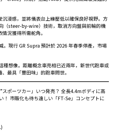
駛沉浸感，並將儀表台上緣壓低以確保良好視野。方
steer-by-wire）技術，取消方向盤與前輪的機
依情況獲得所需舵角。
現行 GR Supra 預計於 2026 年春季停產，市場
好回應了這種想像。距離概念車亮相已近兩年，新世代跑車或
趣、最具「豐田味」的跑車問世。
”スポーツカー」いつ発売？ 全長4.4mボディに高
い！ 市販化も待ち遠しい「FT-Se」コンセプトに
.)