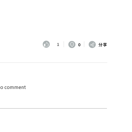
1
0
分享
 to comment