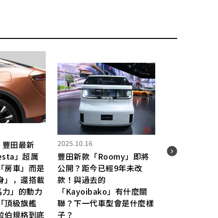
2025.10.16
2026.
！豐田最新
jesta」超厲
豐田新款「Roomy」即將
豐田
「房車」而是
公開？距今已經9年未改
場!
身」，還搭載
款！與過去的
「黑
馬力」的動力
「Kayoibako」有什麼關
加1
「頂級旗艦
聯？下一代車型會是什麼樣
最新
拉伯規格到底
子？