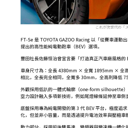
これが次世代の「ス
FT-Se 是 TOYOTA GAZOO Racing 以「
提出的高性能純電動跑車（BEV）選項。
豐田社長佐藤恒治曾宣言要「打造真正汽車廠風格的 
車身尺寸為：全長 4380mm × 全寬 1895mm × 全高
相比，全長完全相同，全寬多 30mm，全高則降低 75
外觀採用低趴的一體式輪廓（one-form silhou
空力設計融入多項新技術，例如尾燈線條延伸至車側
底盤採用專為純電開發的第 3 代 BEV 平台，極
化，但並非小容量，而是透過提升電池效率與壓縮車
動力部分，採用前後雙馬達、變頻器與變速機一體化的「