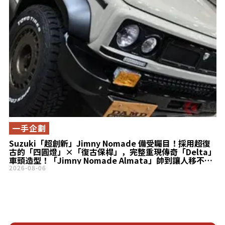
一手企劃
Suzuki「超創新」Jimny Nomade 備受矚目！採用超復
古的「四圓燈」×「復古保桿」，完整重現傳奇「Delta」
車頭造型！「Jimny Nomade Almata」帥到讓人移不開
目光！
2026-08-06