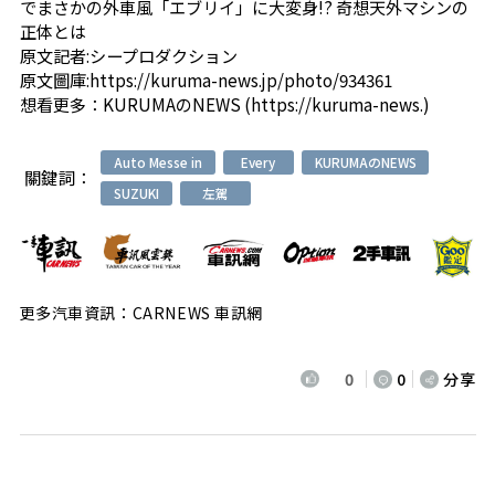
でまさかの外車風「エブリイ」に大変身!? 奇想天外マシンの
正体とは
原文記者:
シープロダクション
原文圖庫:
https://kuruma-news.jp/photo/934361
想看更多：
KURUMAのNEWS (https://kuruma-news.)
Auto Messe in
Every
KURUMAのNEWS
關鍵詞：
SUZUKI
左駕
更多汽車資訊：CARNEWS 車訊網
0
0
分享