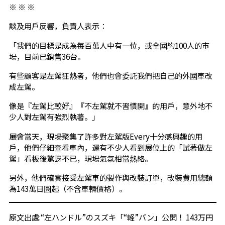
※ ※ ※
談及用戶反響，負責人表示：
「我們的目標是成為每百萬人中有一位，或全國約100人的市
場，目前已銷售36台。
有些顧客是左駕狂熱者，他們也會委託我們把自己的外國車改
成左駕。
像是『左駕比較好』『不左駕就不習慣開』的用戶，意外地不
少人對左駕有強烈執著。」
展會當天，現場聚集了許多對左駕版Every十分感興趣的用
戶，他們仔細查看車內，還有不少人看到展位上的「試著做左
駕」看板後驚訝不已，現場氣氛相當熱絡。
另外，他們確實接受左駕車的製作與改裝訂單，改裝費用總額
為143萬日圓起（不含車輛價格）。
原文出處:
“左ハンドル”のスズキ「“軽”バン」公開！ 143万円