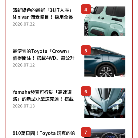
清新綠色的最新「3排7人座」
Minivan 備受矚目！ 採用全長
4.7公尺剛剛好的車身尺寸與
2026.07.22
「滑門」設計！ 還推出467萬
元日圓起的5人座版...
最便宜的Toyota「Crown」
值得關注！ 搭載4WD、每公升
22.4公里低油耗表現超亮眼！
2026.07.12
配備豐富、超越售價水準，堪
稱高CP值代表的「...
Yamaha發表可行駛「高速道
路」的新型小型速克達！ 搭載
能享受超強勁「渦輪感」的動
2026.07.13
力系統！ 採用與高階「Super
Sport」車款相同的...
910萬日圓！Toyota 玩真的的