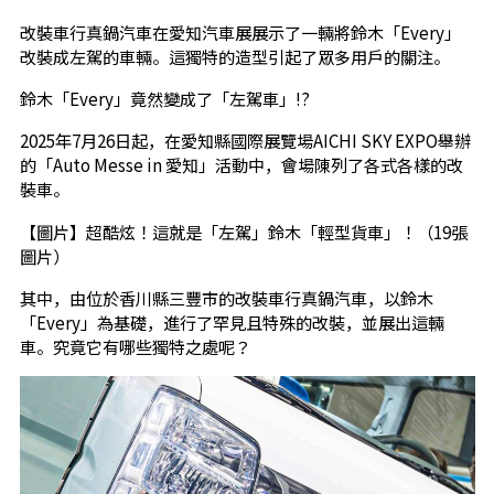
改裝車行真鍋汽車在愛知汽車展展示了一輛將鈴木「Every」
改裝成左駕的車輛。這獨特的造型引起了眾多用戶的關注。
鈴木「Every」竟然變成了「左駕車」!?
2025年7月26日起，在愛知縣國際展覽場AICHI SKY EXPO舉辦
的「Auto Messe in 愛知」活動中，會場陳列了各式各樣的改
裝車。
【圖片】超酷炫！這就是「左駕」鈴木「輕型貨車」！（19張
圖片）
其中，由位於香川縣三豐市的改裝車行真鍋汽車，以鈴木
「Every」為基礎，進行了罕見且特殊的改裝，並展出這輛
車。究竟它有哪些獨特之處呢？