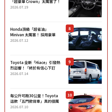
「超豪華 Crown」太厲害了！
採用由「匠人技藝」打造的
2026.07.19
「專屬車色」與運動化「底盤
設定」！還配備專屬豪華...
Honda頂級「超省油」
Minivan 太厲害！ 採用豪華
「真皮座椅」與專屬「黑色內
2026.07.12
裝」！ 每公升可跑約20公里，
兼具優異節能表現與舒適
「三...
Toyota 全新「Hiace」引發熱
烈迴響！「終於有信心下訂
了！」「哪個等級交車最
2026.07.14
快？」討論不斷！但下訂後竟
然還要等「超過半年」才能交
車？...
每公升可跑30公里！Toyota
這款「五門掀背車」真的很厲
害！ 擁有全長4.3公尺的「剛剛
2026.07.10