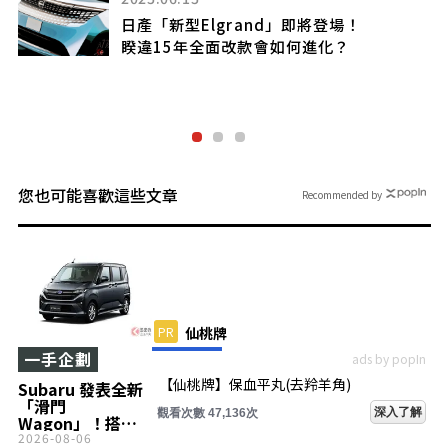
雷克薩斯發表全新運動房車
」即將登場！
V8引擎與高性能煞車系統，
何進化？
感的「特別紅色內裝」這就是「
Climax Edition」！你
的詳細特色與性能嗎？
您也可能喜歡這些文章
Recommended by
PR
仙桃牌
一手企劃
ads by popIn
【仙桃牌】保血平丸(去羚羊角)
Subaru 發表全新
「滑門
深入了解
觀看次數 47,136次
Wagon」！搭載
在惡劣路況下也可
2026-08-06