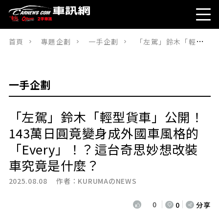
首頁
專題企劃
一手企劃
「左駕」鈴木「輕型貨車」公開！143萬日圓竟變身成外國車風格的「Every」！？這台奇思妙想改裝車究竟是什麼？
一手企劃
「左駕」鈴木「輕型貨車」公開！
143萬日圓竟變身成外國車風格的
「Every」！？這台奇思妙想改裝
車究竟是什麼？
2025.08.08 作者：
KURUMAのNEWS
0
0
分享