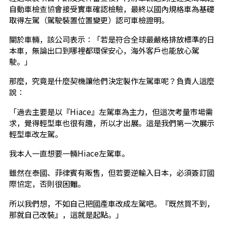
自動車檢查協會接受實車確認檢驗，最終以國內規格車為基礎
取得左駕（駕駛裝置位置變更）認可車檢證明。
關於車輛，該公司表示：「若是符合全球最嚴格排放標準的日
本車，無論出口到哪裡都環保安心，海外客戶也能放心駕
駛。」
那麼，究竟是什麼契機讓他們決定製作左駕車呢？負責人這麼
說：
「過去主要是以『Hiace』左駕車為主力，但這次考量市場需
求，覺得輕型車也很有趣，所以才出展。這是我們第一次展示
輕型車改左駕。
我本人一直想要一輛Hiace左駕車。
雖然在泰國、菲律賓有販售，但若要逆輸入日本，必須簽訂國
際協定，否則很困難。
所以我們想，不如自己把國產車改成左駕吧。『既然買不到，
那就自己改裝』，這就是起點。」