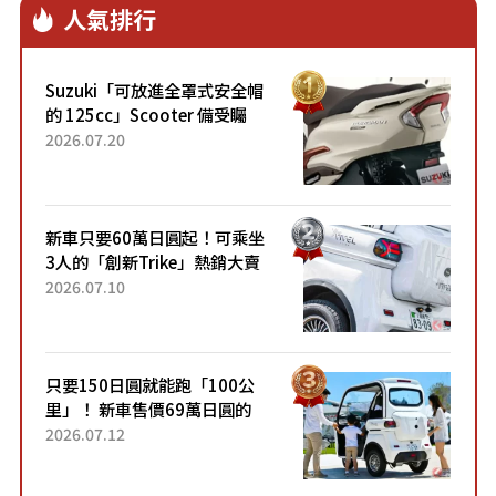
人氣排行
Suzuki「可放進全罩式安全帽
的 125cc」Scooter 備受矚
目！採用全新流線設計與各項
2026.07.20
升級，騎乘更加舒適！已陸續
開始出口的新款「B...
新車只要60萬日圓起！可乘坐
3人的「創新Trike」熱銷大賣
成為人氣車款！「養車成本真
2026.07.10
的超便宜！」「150日圓就能
跑100公里」「小朋友坐得...
只要150日圓就能跑「100公
里」！ 新車售價69萬日圓的
「3人座」Trike大受歡迎！ 順
2026.07.12
應時代需求，究竟為何能迅速
熱賣？