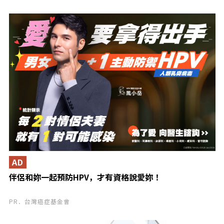
靠的「Turbo 引
擎」×「四輪驅
動」系統！同時推
出每公升超過
25km 的「低油耗
車型」！小巧好操
控的全新 Stella
登場！
AD
伴侶和妳一起預防HPV，才有資格說愛妳！
PR．台灣癌症基金會