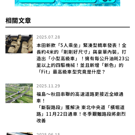
相關文章
2026.05.20
緊湊型轎車發表！全
全長3.8m！關注Suzuki「c
寸」與豪華內裝，打
wagon」！採用最高“油耗2
有每公升油耗23公
海軍藍的客廳風內裝”！針對年
且新增「新色」的
台、以「設計與低油耗」受
竟是什麼？
「Solio」所出現的回響
2025.09.27
道路更接近全線通
三菱 新型「Delica Mini
操！
北中央道「橫堀道
草地、泥地與砂礫路都能馳騁
冬季艱難路段將劇烈
力體驗
2025.07.30