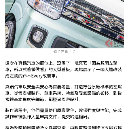
欸？左駕！？
這次在真鍋汽車的展位上，設置了一塊寫著「因為想開左駕
車，所以試著做做看」的大型看板，現場展示了一輛大膽改裝
成左駕的鈴木Every改裝車。
真鍋汽車以安全與安心為首要考量，打造符合原廠標準的左駕
車，從儀表板製作、煞車系統、冷氣及暖氣設備的搬移，到後
視鏡基本角度等細節，都經過周密設計。
製作過程中，他們盡量使用原廠零件，確保強度與性能，完成
試作車後製作大量申請文件，提交給運輸局。
經過改裝項目申請及文件審查後，再將車輛送到陸運支局或輕