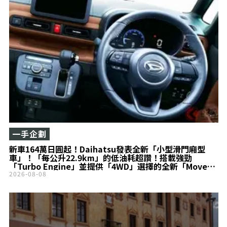
一手企劃
新車164萬日圓起！Daihatsu發表全新「小型滑門廂型
車」！「每公升22.9km」的低油耗超讚！搭載強勁
「Turbo Engine」並提供「4WD」選擇的全新「Move
Canbus」登場！
2026-08-08