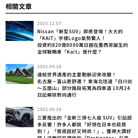
相關文章
2025.12.07
更
Nissan「新型SUV」即將登場！大大的
「KAIT」字樣Logo氣勢驚人！
投資約820億8000萬日圓在墨西哥誕生的
全球戰略車「Kait」是什麼？
初
2025.09.28
售
公
連結世界遺產的主要動脈迎來改變！
名古屋－富山更舒適？ 東海北陸道「白川鄉
～五箇山」部分路段拓寬為四車道 10月24
日起解除對向通行
態
2025.08.28
」
將
三菱推出的「全新三排七人座 SUV」引起超
懲
多反響！許多人都說「好想在日本也能買
到！」「質感超好又時尚！」，獲得大讚好
評！這款印尼規格的「Destinator」引來