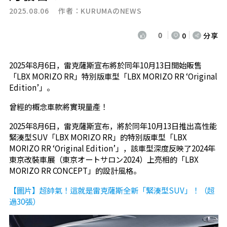
2025.08.06 作者：
KURUMAのNEWS
0
0
分享
2025年8月6日，雷克薩斯宣布將於同年10月13日開始販售
「LBX MORIZO RR」特別版車型「LBX MORIZO RR ‘Original
Edition’」。
曾經的概念車款將實現量產！
2025年8月6日，雷克薩斯宣布，將於同年10月13日推出高性能
緊湊型SUV「LBX MORIZO RR」的特別版車型「LBX
MORIZO RR ‘Original Edition’」，該車型深度反映了2024年
東京改裝車展（東京オートサロン2024）上亮相的「LBX
MORIZO RR CONCEPT」的設計風格。
【圖片】超帥氣！這就是雷克薩斯全新「緊湊型SUV」！（超
過30張）