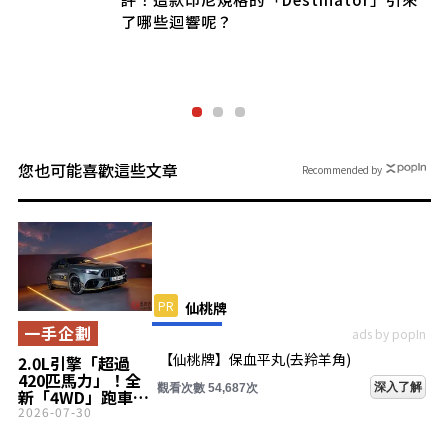
了哪些迴響呢？
您也可能喜歡這些文章
Recommended by
PR
仙桃牌
一手企劃
ads by popIn
【仙桃牌】保血平丸(去羚羊角)
2.0L引擎「超過
420匹馬力」！全
深入了解
觀看次數 54,687次
新「4WD」跑車發
表！全長4.4m級
2026-07-30
「剛剛好的車身尺