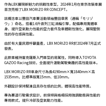
作為LBX展現新魅力的挑戰性車型，2024年1月在東京改裝車展
首次亮相了LBX MORIZO RR CONCEPT。
該概念車以豐田汽車賽活動領袖豐田章男（通稱「モリゾ
ウ」）命名，搭載1.6升直列三缸渦輪引擎，配備專用寬體車
身、提升空氣動力性能的空力套件及車體剛性強化，展現壓倒
性的存在感與性能。
由於有大量民眾呼籲量產，LBX MORIZO RR於2024年7月正式
發表。
此款車維持雷克薩斯入門車型的易駕性，同時導入TOYOTA
GAZOO Racing技術，全面提升運動駕駛樂趣的高性能版本。
LBX MORIZO RR車身尺寸為長4190mm×寬1840mm×高
1535mm，比標準版寬15mm、低10mm。
外觀設計保持緊湊且具存在感的比例，體現高性能特質。
專為賽道行駛需求設計，前保桿與格柵採用強調動態與性能的
專用款式，提升冷卻及空氣動力性能。