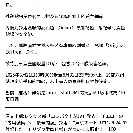
造。
外觀點綴黃色剎車卡鉗及前保桿飾條上的黃色細節。
內裝則採用溫暖的赭石色（Ocher）專屬配色，搭配帶有黃色
點綴的安全帶。
此外，駕駛座前方儀表板裝有專屬原創徽章，彰顯「Original
Edition」身份。
該特別車型全國限量100台，包含70台一般販售名額。
2025年8月21日13時30分起至8月31日23時59分止，於官方網
站限定接受預約商談，若申請人數眾多則以抽籤決定。
售價（含稅）無論是Direct Shift-8AT或6速iMT版本均為730
萬日圓。
原文出處:
レクサス新「コンパクトSUV」発表！ イエローの
“専用装備”×「豪華内装」採用！ “東京オートサロン2024”で
登場した「モリゾウ愛車仕様」がついに市販化！ 「LBX