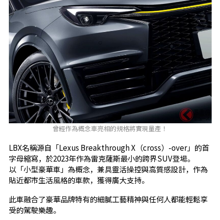
曾經作為概念車亮相的規格將實現量產！
LBX名稱源自「Lexus Breakthrough X（cross）-over」的首
字母縮寫，於2023年作為雷克薩斯最小的跨界SUV登場。
以「小型豪華車」為概念，兼具靈活操控與高質感設計，作為
貼近都市生活風格的車款，獲得廣大支持。
此車融合了豪華品牌特有的細膩工藝精神與任何人都能輕鬆享
受的駕駛樂趣。