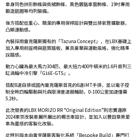
車身同色拱形飾條與側裙飾條、黑色鍍鉻車窗飾條、19吋專用
鍛造鋁圈等均列裝備。
後方搭配低重心、簡潔的專用保桿設計與雙出排氣管擴散器，
凸顯運動感。
內裝採用雷克薩斯獨有的「Tazuna Concept」，在LBX基礎上
加入專用前座椅與鋁質踏板，兼具豪華與運動風格，強化精準
踩踏感。
動力心臟為最大馬力304匹、最大扭力400牛頓米的1.6升直列三
缸渦輪中冷引擎「G16E-GTS」。
搭配8速自排或國內雷克薩斯首見的6速iMT手排，並以電子控
制全時四輪驅動與托森限滑差速器輔助，0-100公里加速僅需
5.2秒。
此次發表的LBX MORIZO RR “Original Edition”則忠實還原
2024東京改裝車展所展出的概念車設計，並加入以豐田章男愛
車為靈感的客製化改裝。
此特別版本由雷克薩斯客製化系統「Bespoke Build」專門打