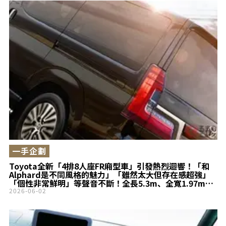
寸」！配備大量
「專屬套件」的
Mercedes-
AMG「A 45 S
Final Edition」現
身德國市場
一手企劃
Toyota全新「4排8人座FR廂型車」引發熱烈迴響！「和
Alphard是不同風格的魅力」「雖然太大但存在感超強」
「個性非常鮮明」等聲音不斷！全長5.3m、全寬1.97m的
巨型「GranAce」再度受到關注！
2026-06-02