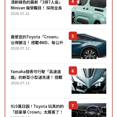
清新綠色的最新「3排7人座」
Minivan 備受矚目！ 採用全長
4.7公尺剛剛好的車身尺寸與
2026.07.22
「滑門」設計！ 還推出467萬
元日圓起的5人座版...
最便宜的Toyota「Crown」
值得關注！ 搭載4WD、每公升
22.4公里低油耗表現超亮眼！
2026.07.12
配備豐富、超越售價水準，堪
稱高CP值代表的「...
Yamaha發表可行駛「高速道
路」的新型小型速克達！ 搭載
能享受超強勁「渦輪感」的動
2026.07.13
力系統！ 採用與高階「Super
Sport」車款相同的...
910萬日圓！Toyota 玩真的的
「超豪華 Crown」太厲害了！