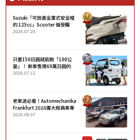
Suzuki「可放進全罩式安全帽
的 125cc」Scooter 備受矚
目！採用全新流線設計與各項
2026.07.20
升級，騎乘更加舒適！已陸續
開始出口的新款「B...
只要150日圓就能跑「100公
里」！ 新車售價69萬日圓的
「3人座」Trike大受歡迎！ 順
2026.07.12
應時代需求，究竟為何能迅速
熱賣？
老車迷必看！Automechanika
Frankfurt 2026擴大經典車專
區 1954年珍稀古董車現場修復
2026.08.07