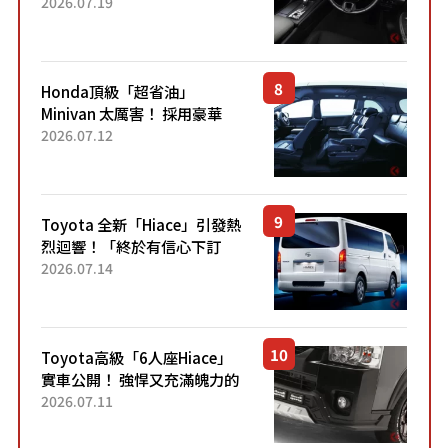
採用由「匠人技藝」打造的
2026.07.19
「專屬車色」與運動化「底盤
設定」！還配備專屬豪華...
Honda頂級「超省油」
Minivan 太厲害！ 採用豪華
「真皮座椅」與專屬「黑色內
2026.07.12
裝」！ 每公升可跑約20公里，
兼具優異節能表現與舒適
「三...
Toyota 全新「Hiace」引發熱
烈迴響！「終於有信心下訂
了！」「哪個等級交車最
2026.07.14
快？」討論不斷！但下訂後竟
然還要等「超過半年」才能交
車？...
Toyota高級「6人座Hiace」
實車公開！ 強悍又充滿魄力的
「全黑設計」搭配特別「豪華
2026.07.11
內裝」！ Premium打造的「限
定Bruno」由...