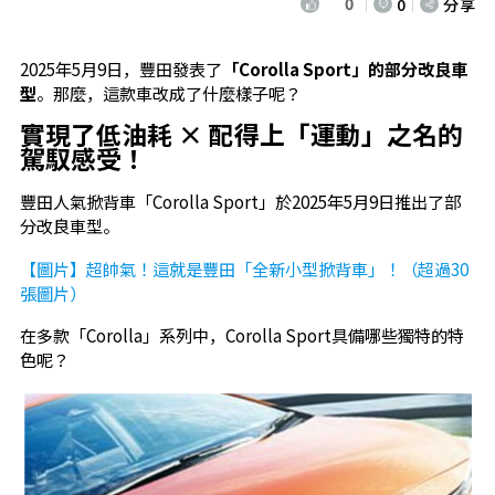
0
0
分享
2025年5月9日，豐田發表了
「Corolla Sport」的部分改良車
型
。那麼，這款車改成了什麼樣子呢？
實現了
低油耗
×
配得上「運動」之名的
駕馭感受
！
豐田人氣掀背車「Corolla Sport」於2025年5月9日推出了部
分改良車型。
【圖片】超帥氣！這就是豐田「全新小型掀背車」！（超過30
張圖片）
在多款「Corolla」系列中，Corolla Sport具備哪些獨特的特
色呢？