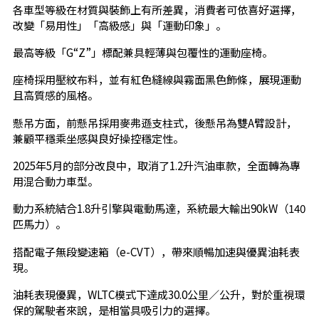
各車型等級在材質與裝飾上有所差異，消費者可依喜好選擇，
改變「易用性」「高級感」與「運動印象」。
最高等級「G“Z”」標配兼具輕薄與包覆性的運動座椅。
座椅採用壓紋布料，並有紅色縫線與霧面黑色飾條，展現運動
且高質感的風格。
懸吊方面，前懸吊採用麥弗遜支柱式，後懸吊為雙A臂設計，
兼顧平穩乘坐感與良好操控穩定性。
2025年5月的部分改良中，取消了1.2升汽油車款，全面轉為專
用混合動力車型。
動力系統結合1.8升引擎與電動馬達，系統最大輸出90kW（140
匹馬力）。
搭配電子無段變速箱（e-CVT），帶來順暢加速與優異油耗表
現。
油耗表現優異，WLTC模式下達成30.0公里／公升，對於重視環
保的駕駛者來說，是相當具吸引力的選擇。