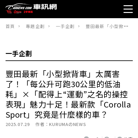
首頁
專題企劃
一手企劃
豐田最新「小型掀背車」太厲害了！「每公升可跑30公里的低油耗」×「配得上“運動”之名的操控表現」魅力十足！最新款「Corolla Sport」究竟是什麼樣的車？
一手企劃
豐田最新「小型掀背車」太厲害
了！「每公升可跑30公里的低油
耗」×「配得上“運動”之名的操控
表現」魅力十足！最新款「Corolla
Sport」究竟是什麼樣的車？
2025.07.29 作者：
KURUMAのNEWS