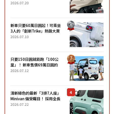
目！採用全新流線設計與各項
2026.07.20
升級，騎乘更加舒適！已陸續
開始出口的新款「B...
新車只要60萬日圓起！可乘坐
3人的「創新Trike」熱銷大賣
成為人氣車款！「養車成本真
2026.07.10
的超便宜！」「150日圓就能
跑100公里」「小朋友坐得...
只要150日圓就能跑「100公
里」！ 新車售價69萬日圓的
「3人座」Trike大受歡迎！ 順
2026.07.12
應時代需求，究竟為何能迅速
熱賣？
清新綠色的最新「3排7人座」
Minivan 備受矚目！ 採用全長
4.7公尺剛剛好的車身尺寸與
2026.07.22
「滑門」設計！ 還推出467萬