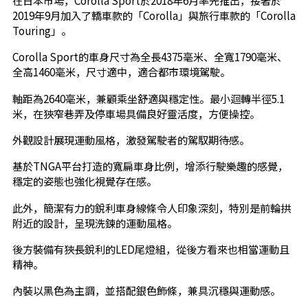
在日本市場，Corolla Sport於2018年6月率先推出，接著於
2019年9月加入了轎車款的「Corolla」與旅行車款的「Corolla
Touring」。
Corolla Sport的車身尺寸為全長4375毫米、全寬1790毫米、
全高1460毫米，尺寸適中，適合都市環境駕駛。
軸距為2640毫米，兼顧乘坐舒適與穩定性。最小迴轉半徑5.1
米，在狹窄巷弄及停車場具備良好靈活度，方便操控。
外觀設計展現運動風格，激發駕駛者的駕馭期待感。
基於TNGA平台打造的寬扁車身比例，增添行駛樂趣的感覺，
穩定的姿態也強化視覺存在感。
此外，簡潔有力的銳利車身線條令人印象深刻，特別是前輪拱
附近的設計，呈現洗鍊的運動風格。
後方裝備有狹長銳利的LED尾燈組，從後方看來也相當運動且
精神。
內裝以黑色為主調，並搭配銀色飾條，兼具沉穩與運動感。