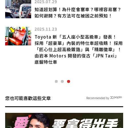
2025.07.29
！搭
竟
知道超划算！為什麼會塞車？哪裡容易塞？
果
如何避開？有方法可在被困之前預知！
底有
2025.11.23
Toyota 新「五人座小型高級車」發表！
採用「超豪華」內裝的特仕車超吸睛！ 採用
！
「匠心仕上超高級鍍鉻」與「精雕徽章」！
由岩本 Motors 開發的復古「JPN Taxi」
上
底盤特仕車
您也可能喜歡這些文章
Recommended by