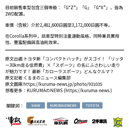
目前銷售車型包含三個等級：「G“Z”」「G」「G“X”」，皆為
2WD配置。
車價（含稅）介於2,481,600日圓至3,172,000日圓不等。
在Corolla系列中，該車型特別注重運動風格，同時兼具實用
性、豐富配備與高油耗效率。
原文出處:
トヨタ新「コンパクトハッチ」がスゴイ！ 「リッタ
ー30km走る低燃費」×「スポーツ」の名にふさわしい走り
が魅力です！ 最新「カローラスポーツ」どんなクルマ？
原文記者:
くるまのニュース編集部
原文圖庫:
https://kuruma-news.jp/photo/931035
想看更多：
KURUMAのNEWS (https://kuruma-news.)
關鍵詞：
90kW
KURUMAのNEWS
TOYOTA