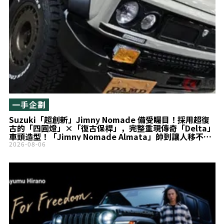
一手企劃
Suzuki「超創新」Jimny Nomade 備受矚目！採用超復
古的「四圓燈」×「復古保桿」，完整重現傳奇「Delta」
車頭造型！「Jimny Nomade Almata」帥到讓人移不開
目光！
2026-08-06