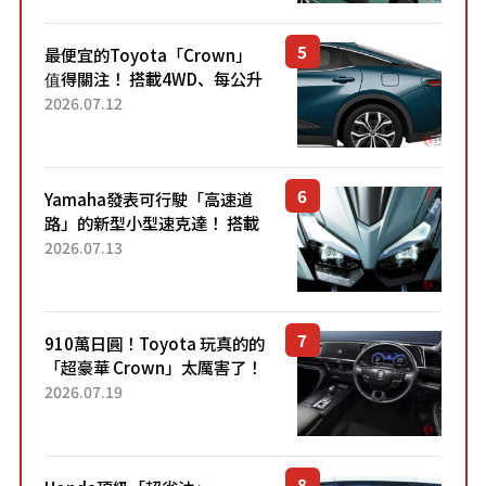
元日圓起的5人座版...
最便宜的Toyota「Crown」
值得關注！ 搭載4WD、每公升
22.4公里低油耗表現超亮眼！
2026.07.12
配備豐富、超越售價水準，堪
稱高CP值代表的「...
Yamaha發表可行駛「高速道
路」的新型小型速克達！ 搭載
能享受超強勁「渦輪感」的動
2026.07.13
力系統！ 採用與高階「Super
Sport」車款相同的...
910萬日圓！Toyota 玩真的的
「超豪華 Crown」太厲害了！
採用由「匠人技藝」打造的
2026.07.19
「專屬車色」與運動化「底盤
設定」！還配備專屬豪華...