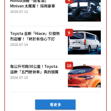
Honda頂級「超省油」
Minivan 太厲害！ 採用豪華
「真皮座椅」與專屬「黑色內
2026.07.12
裝」！ 每公升可跑約20公里，
兼具優異節能表現與舒適
「三...
Toyota 全新「Hiace」引發熱
烈迴響！「終於有信心下訂
了！」「哪個等級交車最
2026.07.14
快？」討論不斷！但下訂後竟
然還要等「超過半年」才能交
車？...
每公升可跑30公里！Toyota
這款「五門掀背車」真的很厲
害！ 擁有全長4.3公尺的「剛剛
2026.07.10
好車身尺寸」，配備全面升
級！ 採Hybrid專屬設...
看更多