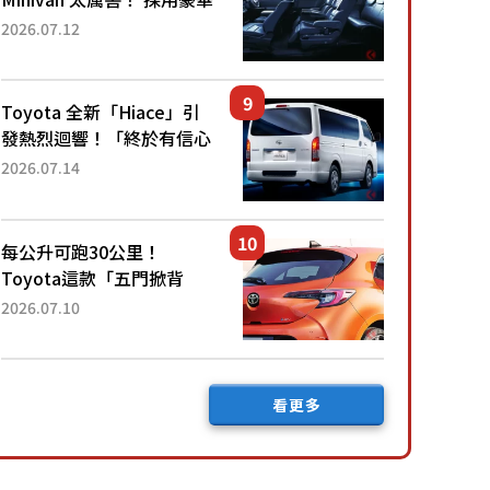
「真皮座椅」與專屬「黑色
2026.07.12
內裝」！ 每公升可跑約20
公里，兼具優異節能表現與
舒適「三...
Toyota 全新「Hiace」引
發熱烈迴響！「終於有信心
下訂了！」「哪個等級交車
2026.07.14
最快？」討論不斷！但下訂
後竟然還要等「超過半年」
才能交車？...
每公升可跑30公里！
Toyota這款「五門掀背
車」真的很厲害！ 擁有全
2026.07.10
長4.3公尺的「剛剛好車身
尺寸」，配備全面升級！
採Hybrid專屬設...
看更多