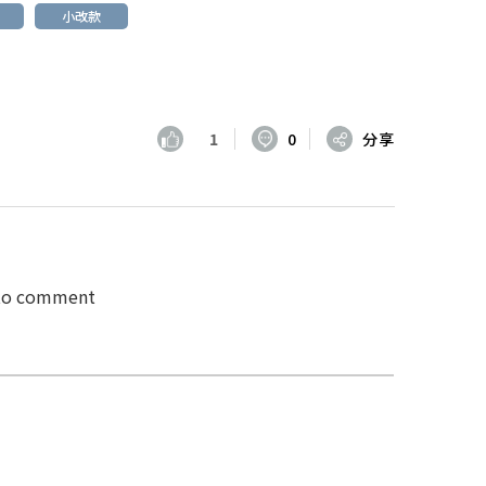
小改款
1
0
分享
 to comment