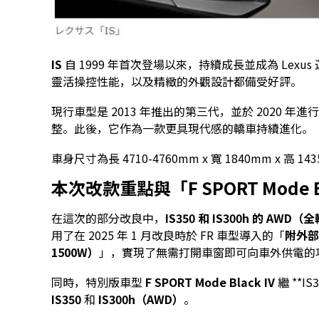
IS
自 1999 年首次登場以來，持續成長並成為 Lex
靈活操控性能，以及精緻的外觀設計都備受好評。
現行車型是 2013 年推出的第三代，並於 2020
整。此後，它作為一款更具現代感的轎車持續進化。
車身尺寸為長 4710-4760mm x 寬 1840mm x 高 
本次改款重點與「F SPORT Mode B
在這次的部分改良中，
IS350 和 IS300h 的 A
用了在 2025 年 1 月改良時於 FR 車型導入的「
附外部
1500W）
」，實現了無需打開車窗即可向車外供電的
同時，特別版車型
F SPORT Mode Black IV
繼 **IS
IS350
和
IS300h（AWD）
。