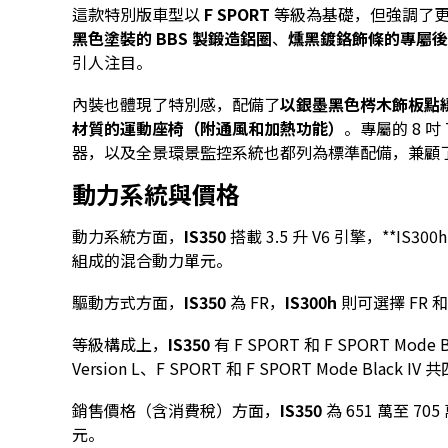
這款特別版車型以
F SPORT
等級為基礎，但強調了更
黑色塗裝的 BBS 製鍛造鋁圈
、
燻黑鍍鉻飾條的專屬後
引人注目。
內裝也體現了特別感，配備了
以銀墨黑色梣木飾板點
材質的運動座椅（附通風和加熱功能）
。專屬的 8 
器，以及全景環景監控系統也都列為標準配備，兼顧
動力系統與價格
動力系統方面，
IS350
搭載 3.5 升 V6 引擎，**IS
組成的混合動力單元。
驅動方式方面，
IS350
為 FR，
IS300h
則可選擇 FR 和
等級構成上，
IS350
有 F SPORT 和 F SPORT Mod
Version L、F SPORT 和 F SPORT Mode Black IV
銷售價格（含消費稅）方面，
IS350
為 651 萬至 705
元。