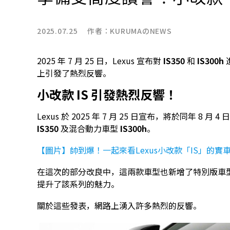
2025.07.25 作者：
KURUMAのNEWS
2025 年 7 月 25 日，Lexus 宣布對
IS350
和
IS300h
上引發了熱烈反響。
小改款 IS 引發熱烈反響！
Lexus 於 2025 年 7 月 25 日宣布，將於同年 
IS350
及混合動力車型
IS300h
。
【圖片】帥到爆！一起來看Lexus小改款「IS」的實
在這次的部分改良中，這兩款車型也新增了特別版車
提升了該系列的魅力。
關於這些發表，網路上湧入許多熱烈的反響。