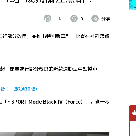
1
0
分享
進行部分改良，並推出特別版車型。此舉在社群媒體
8 月 4 日起，開賣進行部分改良的新款運動型中型轎車
車照！（超過30張）
型「
F SPORT Mode Black IV（Force）
」，進一步