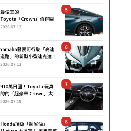
還推出467萬元日圓起的5
人座版...
最便宜的
Toyota「Crown」值得關
注！ 搭載4WD、每公升
2026.07.12
22.4公里低油耗表現超亮
眼！ 配備豐富、超越售價
水準，堪稱高CP值代表的
Yamaha發表可行駛「高速
「...
道路」的新型小型速克達！
搭載能享受超強勁「渦輪
2026.07.13
感」的動力系統！ 採用與
高階「Super Sport」車款
相同的...
910萬日圓！Toyota 玩真
的的「超豪華 Crown」太
厲害了！採用由「匠人技
2026.07.19
藝」打造的「專屬車色」與
運動化「底盤設定」！還配
備專屬豪華...
Honda頂級「超省油」
Minivan 太厲害！ 採用豪華