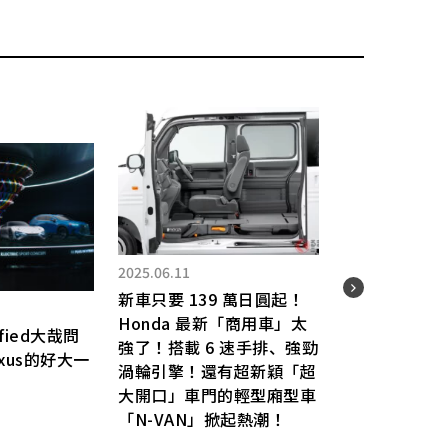
2025.06.11
新車只要 139 萬日圓起！
2021.
Honda 最新「商用車」太
rified大哉問
強了！搭載 6 速手排、強勁
型與質
xus的好大一
渦輪引擎！還有超新穎「超
日規
大開口」車門的輕型廂型車
「N-VAN」掀起熱潮！