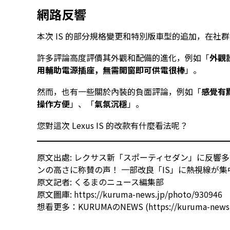
網路反響
本次 IS 的部分規格變更和特別版車型的追加，在社
許多評論高度評價其外觀和配備的進化，例如「
外觀
用輔助電源插座，無需開窗即可供電很棒
」。
然而，也有一些關於內裝的負面評論，例如「
感覺有
操作方便
」、「
氣氛沉穩
」。
您對這次 Lexus IS 的改款有什麼看法呢？
原文出處:
レクサス新「スポーティセダン」に反響多
ンの高さに称賛の声！ 一部改良「IS」に熱視線が集
原文記者:
くるまのニュース編集部
原文圖庫:
https://kuruma-news.jp/photo/930946
想看更多：
KURUMAのNEWS (https://kuruma-news