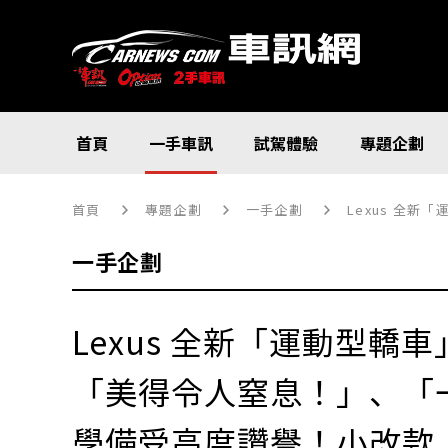
首頁
一手車訊
試駕體驗
專題企劃
首頁
專題企劃
一手企劃
Lexus 全
一手企劃
Lexus 全新「運動型轎
「美得令人窒息！」、「
學備受高度讚譽！小改款