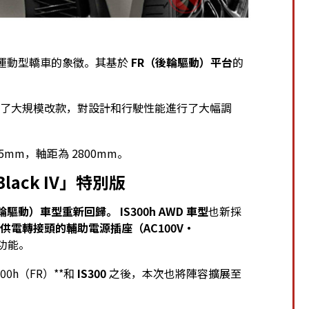
us 運動型轎車的象徵。其基於
FR（後輪驅動）平台
的
 年進行了大規模改款，對設計和行駛性能進行了大幅調
1435mm，軸距為 2800mm。
lack IV」特別版
WD（全輪驅動）車型重新回歸。
IS300h AWD 車型
也新採
供電轉接頭的輔助電源插座（AC100V・
功能。
300h（FR）**和
IS300
之後，本次也將陣容擴展至