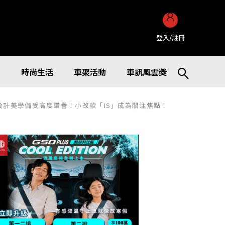
登入/註冊
訊
時尚生活
車聚活動
車訊風雲獎
設計美學備受高度讚譽！小改款「IS」成為關注焦點！