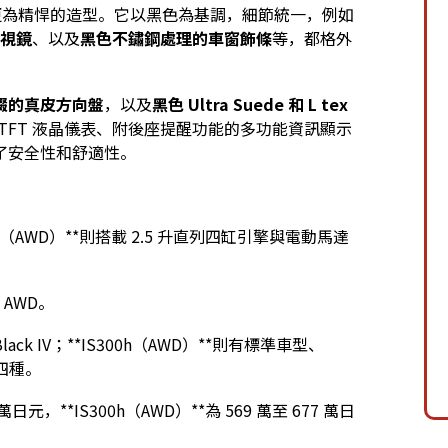
為精悍的造型。它以黑色為基調，細節統一，例如
視鏡
、以及
黑色不鏽鋼處理的車窗飾條
等，都格外
綴的真皮方向盤
，以及
黑色 Ultra Suede 和 L tex
吋 TFT 液晶儀表、附後座提醒功能的多功能資訊顯示
了安全性和舒適性。
300h（AWD）**則搭載 2.5 升直列四缸引擎與電動馬達
 AWD。
e Black IV；**IS300h（AWD）**則有標準車型、
 共四種。
 萬日元，**IS300h（AWD）**為 569 萬至 677 萬日