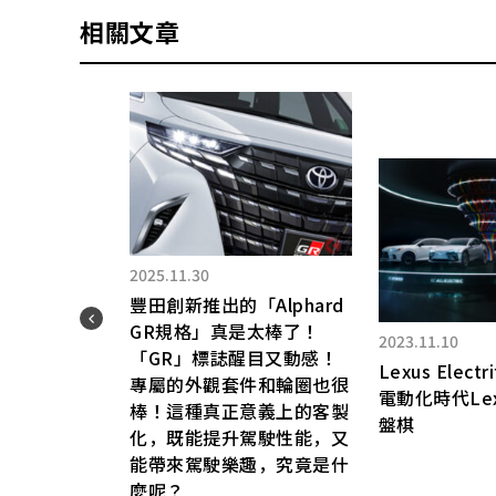
相關文章
2025.11.30
豐田創新推出的「Alphard
GR規格」真是太棒了！
2023.11.10
日
「GR」標誌醒目又動感！
車
Lexus Elect
專屬的外觀套件和輪圈也很
車身
電動化時代Le
棒！這種真正意義上的客製
驅
盤棋
化，既能提升駕駛性能，又
」正
能帶來駕駛樂趣，究竟是什
麼呢？