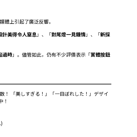
群媒體上引起了廣泛反響。
設計美得令人窒息
」、「
對尾燈一見鍾情
」、「
新採
點過時
」。儘管如此，仍有不少評價表示「
實體按鈕
数！ 「美しすぎる！」「一目ぼれした！」デザイ
中！
.)