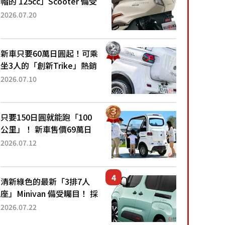
帽的 125cc」Scooter 備受
矚目！採用全新流線設計與
2026.07.20
各項升級，騎乘更加舒適！
已陸續開始出口的新款
「B...
新車只要60萬日圓起！可乘
坐3人的「創新Trike」熱銷
大賣成為人氣車款！「養車
2026.07.10
成本真的超便宜！」「150
日圓就能跑100公里」「小
朋友坐得...
只要150日圓就能跑「100
公里」！ 新車售價69萬日
圓的「3人座」Trike大受歡
2026.07.12
迎！ 順應時代需求，究竟
為何能迅速熱賣？
清新綠色的最新「3排7人
座」Minivan 備受矚目！ 採
用全長4.7公尺剛剛好的車
2026.07.22
身尺寸與「滑門」設計！