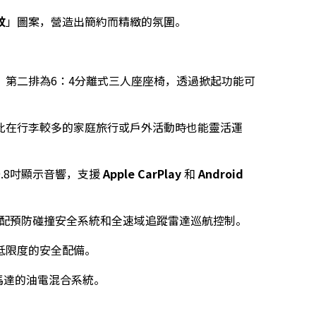
紋
」圖案，營造出簡約而精緻的氛圍。
。第二排為6：4分離式三人座座椅，透過掀起功能可
此在行李較多的家庭旅行或戶外活動時也能靈活運
.8吋顯示音響，支援
Apple CarPlay
和
Android
配預防碰撞安全系統和全速域追蹤雷達巡航控制。
低限度的安全配備。
馬達的油電混合系統。