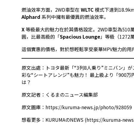
燃油效率方面，2WD車型在
WLTC
模式下達到18.9k
Alphard
系列中擁有最優異的燃油效率。
X
等級最大的魅力在於其價格設定。2WD車型為510
圓，比最高級的「
Spacious Lounge
」等級（1272
這個實惠的價格，對於想輕鬆享受豪華MPV魅力的用
原文出處：
トヨタ最新「“3列8人乗り”ミニバン」が
彩な“シートアレンジ”も魅力！ 最上級より「900
は？
原文記者：
くるまのニュース編集部
原文圖庫：
https://kuruma-news.jp/photo/928059
想看更多：
KURUMAのNEWS
(
https://kuruma-news