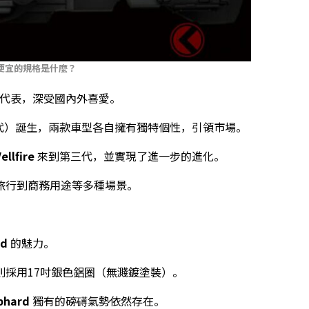
便宜的規格是什麼？
的代表，深受國內外喜愛。
代）誕生，兩款車型各自擁有獨特個性，引領市場。
ellfire
來到第三代，並實現了進一步的進化。
旅行到商務用途等多種場景。
rd
的魅力。
採用17吋銀色鋁圈（無濺鍍塗裝）。
phard
獨有的磅礡氣勢依然存在。