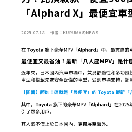
「Alphard X」最便宜
2025.07.18 作者：
KURUMAのNEWS
在
Toyota
旗下豪華MPV「
Alphard
」中，最實惠的
最便宜又最省油！最新「八人座MPV」是什
近年來，日本國內汽車市場中，兼具舒適性和多功能性
車型和搭載先進安全配備的車型，受到市場支持，銷
【圖輯】超帥！這就是「最便宜」的 Toyota 最新「
其中，
Toyota
旗下的豪華MPV「
Alphard
」在202
引了眾多用戶。
其人氣不僅止於日本國內，更擴展至海外。