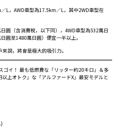
m／L，AWD車型為17.5km／L，其中2WD車型在
萬日圓（含消費稅，以下同），4WD車型為532萬日
萬日圓至1480萬日圓）便宜一半以上。
戶來說，將會是極大的吸引力。
スゴイ！ 最も低燃費な「リッター約20キロ」＆多
万円以上オトク」な「アルファードX」最安モデルと
.
)