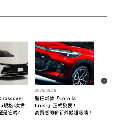
2025.
550
2025.05.26
引擎
rossover
豐田新款「Corolla
「Im
sta規格!次世
Cross」正式發表！
×「
首選是它嗎?
高質感的嶄新外觀超吸睛！
場的拉
ST