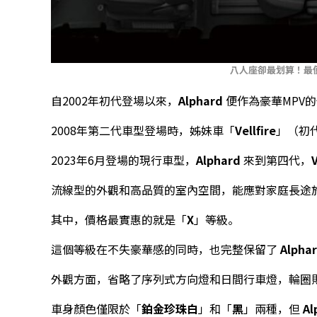
八人座卻最划算！最
自2002年初代登場以來，
Alphard
便作為豪華MPV
2008年第二代車型登場時，姊妹車「
Vellfire
」（初
2023年6月登場的現行車型，
Alphard
來到第四代，
V
流線型的外觀和高品質的室內空間，能應對家庭長途
其中，價格最實惠的就是「
X
」等級。
這個等級在不失豪華感的同時，也完整保留了
Alpha
外觀方面，省略了序列式方向燈和日間行車燈，輪圈則
車身顏色僅限於「
鉑金珍珠白
」和「
黑
」兩種，但
Al