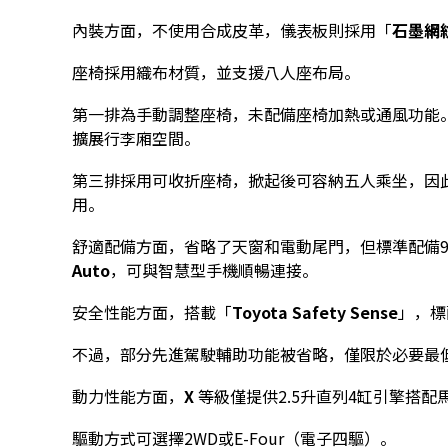
內裝方面，不使用合成皮革，儀表板則採用「
石墨網
座椅採用織布材質，並支援八人座布局。
第一排為手動調整座椅，未配備座椅加熱或通風功能
擴展行李廂空間。
第三排採用可收折座椅，掀起後可容納五人乘坐，因
用。
舒適配備方面，省略了天窗和電動尾門，但標準配備9
Auto
，可與智慧型手機順暢連接。
安全性能方面，搭載「
Toyota Safety Sense
」，標
不過，部分先進駕駛輔助功能被省略，僅限於必要最
動力性能方面，
X
等級僅提供2.5升直列4缸引擎搭配
驅動方式可選擇2WD或E-Four（電子四驅）。