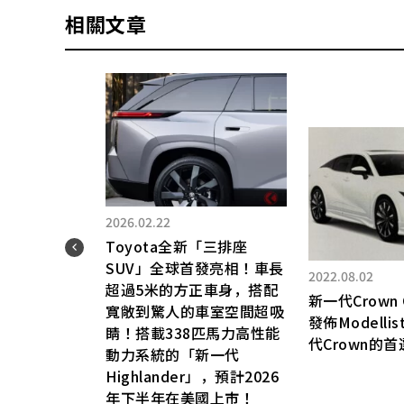
相關文章
2026.02.22
own
Toyota全新「三排座
來像
SUV」全球首發亮相！車長
2022.08.02
很有
超過5米的方正車身，搭配
新一代Crown C
質
寬敞到驚人的車室空間超吸
發佈Modelli
與外
睛！搭載338匹馬力高性能
代Crown的
動力系統的「新一代
套件
Highlander」，預計2026
年下半年在美國上市！