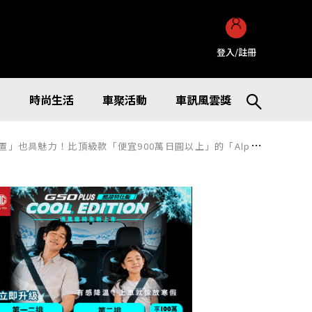
登入/註冊
訊
時尚生活
車聚活動
車訊風雲獎
級款「便宜900萬日圓以上」的「Alphard X」最便宜車型是什麼？