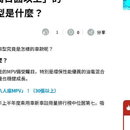
車型是什麼？
1
0
分享
車型究竟是怎樣的車款呢？
麼？
的MPV備受矚目，特別是環保性能優異的油電混合
量也穩健成長。
八人座MPV」！（30張以上）
5年上半年度乘用車新車註冊量排行榜中位居第七，吸