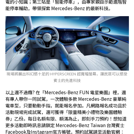
電的小知識；第三站是「智能停車」，由專家親自示範進階智
能停車輔助，帶領探索 Mercedes-Benz 的最新科技。
現場將展出科幻感十足的 HYPERSCREEN 超寬幅螢幕，讓民眾可以感受
賓士的先進科技
以上還不過癮? 在『Mercedes-Benz FUN 電星樂園』裡，還
有專人帶你一同試駕，一次體驗多款 Mercedes-Benz 豪華純
電車型，只要動動手指，就能報名參加。凡網路報名成功且於
活動現場完成試駕，還可獲得「限量精美小禮物及樂園體驗
券」乙份。每日名額有限、額滿為止，即刻手刀預約！想知道
更多活動即時訊息請鎖定 Mercedes-Benz Taiwan 台灣賓士
Facebook及Instagram官方帳號，預約試駕請至活動官網：