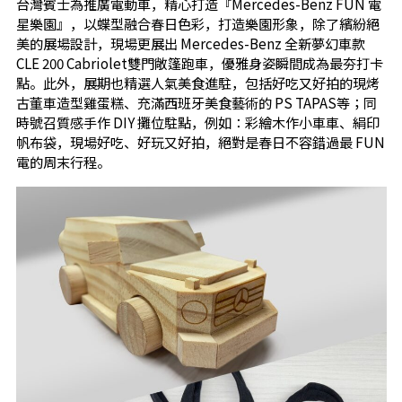
台灣賓士為推廣電動車，精心打造『Mercedes-Benz FUN 電
星樂園』，以蝶型融合春日色彩，打造樂園形象，除了繽紛絕
美的展場設計，現場更展出 Mercedes-Benz 全新夢幻車款
CLE 200 Cabriolet雙門敞篷跑車，優雅身姿瞬間成為最夯打卡
點。此外，展期也精選人氣美食進駐，包括好吃又好拍的現烤
古董車造型雞蛋糕、充滿西班牙美食藝術的 PS TAPAS等；同
時號召質感手作 DIY 攤位駐點，例如：彩繪木作小車車、絹印
帆布袋，現場好吃、好玩又好拍，絕對是春日不容錯過最 FUN
電的周末行程。