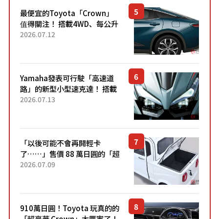
最便宜的Toyota「Crown」
值得關注！ 搭載4WD、每公升
22.4公里低油耗表現超亮眼！
2026.07.12
配備豐富、超越售價水準，堪
稱高CP值代表的「...
Yamaha發表可行駛「高速道
路」的新型小型速克達！ 搭載
能享受超強勁「渦輪感」的動
2026.07.13
力系統！ 採用與高階「Super
Sport」車款相同的...
「以後可能不會再開輕卡
了……」售價 88 萬日圓的「超
迷你輕型貨車」引發兩極評
2026.07.09
價！「150 日圓就能跑 100 公
里！」「免驗車真的太棒
了！...
910萬日圓！Toyota 玩真的的
「超豪華 Crown」太厲害了！