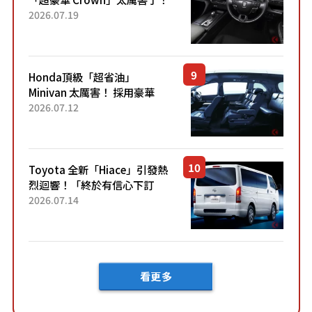
採用由「匠人技藝」打造的
2026.07.19
「專屬車色」與運動化「底盤
設定」！還配備專屬豪華...
Honda頂級「超省油」
Minivan 太厲害！ 採用豪華
「真皮座椅」與專屬「黑色內
2026.07.12
裝」！ 每公升可跑約20公里，
兼具優異節能表現與舒適
「三...
Toyota 全新「Hiace」引發熱
烈迴響！「終於有信心下訂
了！」「哪個等級交車最
2026.07.14
快？」討論不斷！但下訂後竟
然還要等「超過半年」才能交
車？...
看更多