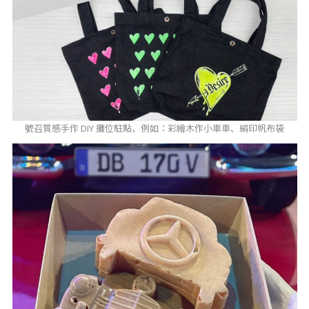
號召質感手作 DIY 攤位駐點，例如：彩繪木作小車車、絹印帆布袋