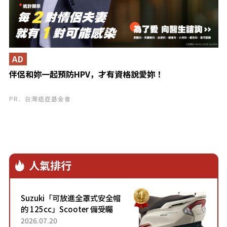
AD
伴侶和妳一起預防HPV，才有資格說愛妳！
PR．台灣癌症基金會
人氣排行
Suzuki「可放進全罩式安全帽
的 125cc」Scooter 備受矚
目！採用全新流線設計與各項
2026.07.20