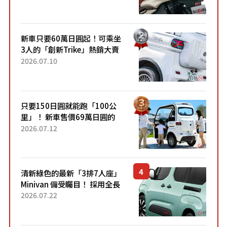
升級，騎乘更加舒適！已陸續
開始出口的新款「B...
新車只要60萬日圓起！可乘坐
3人的「創新Trike」熱銷大賣
成為人氣車款！「養車成本真
2026.07.10
的超便宜！」「150日圓就能
跑100公里」「小朋友坐得...
只要150日圓就能跑「100公
里」！ 新車售價69萬日圓的
「3人座」Trike大受歡迎！ 順
2026.07.12
應時代需求，究竟為何能迅速
熱賣？
清新綠色的最新「3排7人座」
Minivan 備受矚目！ 採用全長
4.7公尺剛剛好的車身尺寸與
2026.07.22
「滑門」設計！ 還推出467萬
元日圓起的5人座版...