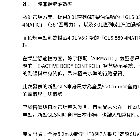
速，同時兼顧燃油效率。
歐洲市場方面，提供3.0L直列6缸柴油渦輪的「GLS 350 d
4MATIC」（367匹馬力），以及3.0L直列6缸汽油渦輪的
而頂規車型則為搭載4.0L V8引擎的「GLS 580 4M
現。
在乘坐舒適性方面，除了標配「AIRMATIC」氣壓
階的「E-ACTIVE BODY CONTROL」智慧懸
的側傾與車身俯仰，帶來極高水準的行路品質。
此次發表的新型GLS車身尺寸為全長5207mm×全寬1
的霸氣尺寸與氣勢。
至於售價與日本市場導入時間，目前尚未公布。作為Merc
車型，新型GLS何時登陸日本市場，也讓人相當期待
原文出處：全長5.2mの新型「“3列7人乗り”高級SU