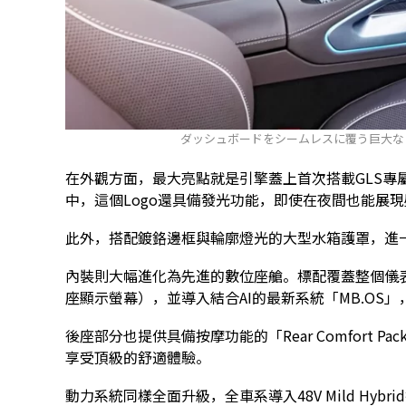
ダッシュボードをシームレスに覆う巨大な
在外觀方面，最大亮點就是引擎蓋上首次搭載GLS專屬的經典
中，這個Logo還具備發光功能，即使在夜間也能展
此外，搭配鍍鉻邊框與輪廓燈光的大型水箱護罩，進
內裝則大幅進化為先進的數位座艙。標配覆蓋整個儀表台的超
座顯示螢幕），並導入結合AI的最新系統「MB.OS
後座部分也提供具備按摩功能的「Rear Comfort Pa
享受頂級的舒適體驗。
動力系統同樣全面升級，全車系導入48V Mild Hyb