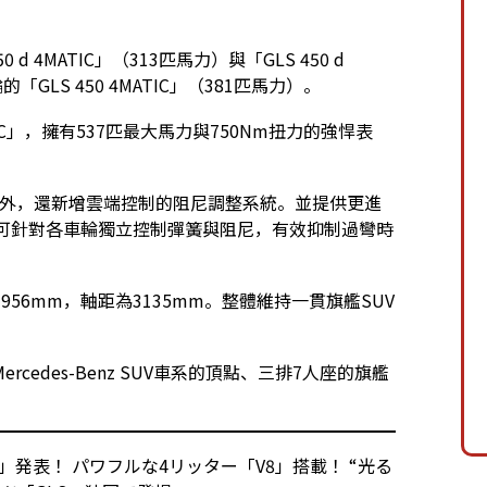
 4MATIC」（313匹馬力）與「GLS 450 d
「GLS 450 4MATIC」（381匹馬力）。
ATIC」，擁有537匹最大馬力與750Nm扭力的強悍表
懸吊外，還新增雲端控制的阻尼調整系統。並提供更進
吊系統，可針對各車輪獨立控制彈簧與阻尼，有效抑制過彎時
956mm，軸距為3135mm。整體維持一貫旗艦SUV
edes-Benz SUV車系的頂點、三排7人座的旗艦
。
V」発表！ パワフルな4リッター「V8」搭載！ “光る