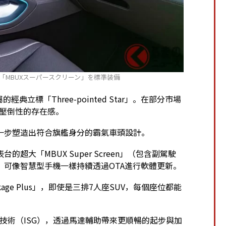
「MBUXスーパースクリーン」を標準装備
立標「Three-pointed Star」。在部分市場
現壓倒性的存在感。
一步塑造出符合旗艦身分的霸氣車頭設計。
大「MBUX Super Screen」（包含副駕駛
」，可像智慧型手機一樣持續透過OTA進行軟體更新。
ckage Plus」，即使是三排7人座SUV，每個座位都能
rid技術（ISG），透過馬達輔助帶來更順暢的起步與加