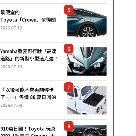
還推出467萬元日圓起的5
人座版...
最便宜的
Toyota「Crown」值得關
注！ 搭載4WD、每公升
2026.07.12
22.4公里低油耗表現超亮
眼！ 配備豐富、超越售價
水準，堪稱高CP值代表的
Yamaha發表可行駛「高速
「...
道路」的新型小型速克達！
搭載能享受超強勁「渦輪
2026.07.13
感」的動力系統！ 採用與
高階「Super Sport」車款
相同的...
「以後可能不會再開輕卡
了……」售價 88 萬日圓的
「超迷你輕型貨車」引發兩
2026.07.09
極評價！「150 日圓就能跑
100 公里！」「免驗車真的
太棒了！...
910萬日圓！Toyota 玩真
的的「超豪華 Crown」太