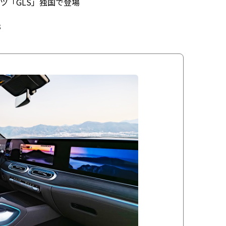
ツ「GLS」独国で登場
3