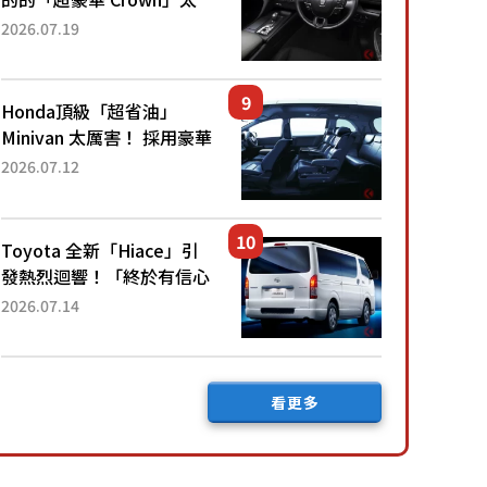
厲害了！採用由「匠人技
2026.07.19
藝」打造的「專屬車色」與
運動化「底盤設定」！還配
備專屬豪華...
Honda頂級「超省油」
Minivan 太厲害！ 採用豪華
「真皮座椅」與專屬「黑色
2026.07.12
內裝」！ 每公升可跑約20
公里，兼具優異節能表現與
舒適「三...
Toyota 全新「Hiace」引
發熱烈迴響！「終於有信心
下訂了！」「哪個等級交車
2026.07.14
最快？」討論不斷！但下訂
後竟然還要等「超過半年」
才能交車？...
看更多