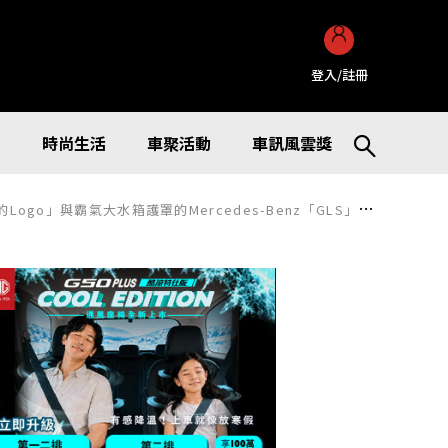
登入/註冊
訊
時尚生活
車聚活動
車訊風雲獎
」與霸氣大水箱護罩的Mercedes-Benz「GLS」於德國亮相