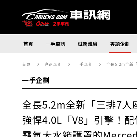
首頁
一手車訊
試駕體驗
專題企劃
首頁
專題企劃
一手企劃
全長5.2m全新「
一手企劃
全長5.2m全新「三排7人
強悍4.0L「V8」引擎！
霸氣大水箱護罩的Merced