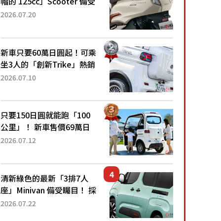
帽的 125cc」Scooter 備受
矚目！採用全新流線設計與
2026.07.20
各項升級，騎乘更加舒適！
已陸續開始出口的新款
「B...
新車只要60萬日圓起！可乘
坐3人的「創新Trike」熱銷
大賣成為人氣車款！「養車
2026.07.10
成本真的超便宜！」「150
日圓就能跑100公里」「小
朋友坐得...
只要150日圓就能跑「100
公里」！ 新車售價69萬日
圓的「3人座」Trike大受歡
2026.07.12
迎！ 順應時代需求，究竟
為何能迅速熱賣？
清新綠色的最新「3排7人
座」Minivan 備受矚目！ 採
用全長4.7公尺剛剛好的車
2026.07.22
身尺寸與「滑門」設計！