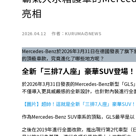
亮相
2026.04.12 作者：
KURUMAのNEWS
Mercedes-Benz於2026年3月31日在德國發表
的頂級車款，究竟進化了哪些地方呢？
全新「三排7人座」豪華SUV登場！
於2026年3月31日發表的Mercedes-Benz新型「G
不僅導入更具威嚴感的全新設計，也針對內裝進行全
【圖片】超帥！這就是全新「三排7人座」豪華SUV！
作為Mercedes-Benz SUV車系的頂點，GLS最早是
之後在2019年進行全面改款，推出現行第2代車型（