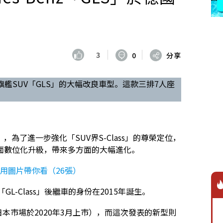
3
0
分享
了旗下旗艦SUV「GLS」的大幅改良車型。這款三排7人座
LS」，為了進一步強化「SUV界S-Class」的尊榮定位，
面數位化升級，帶來多方面的大幅進化。
用圖片帶你看（26張）
以「GL-Class」後繼車的身份在2015年誕生。
日本市場於2020年3月上市），而這次發表的新型則