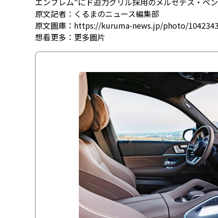
エンブレム”にド迫力グリル採用のメルセデス・ベン
原文記者：くるまのニュース編集部
原文圖庫：https://kuruma-news.jp/photo/104234
想看更多：
更多圖片