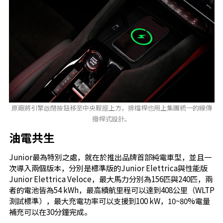
原廠將引擎啟閉按鈕移至中央鞍座上方，排檔桿也用上集團統一的線傳
撥桿式設計。
油電共生
Junior最為特別之處，就在於推出品牌首部純電車型，並且一
次導入兩個版本，分別是標準版的Junior Elettrica與性能版
Junior Elettrica Veloce，最大馬力分別為156匹與240匹，兩
者的電池皆為54 kWh，最高續航里程可以達到408公里（WLTP
測試標準），最大充電功率可以支援到100 kW，10~80%電量
補充可以在30分鐘完成。