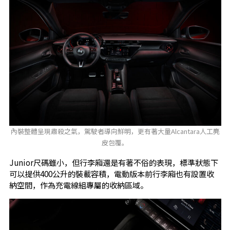
內裝整體呈現肅殺之氣，駕駛者導向鮮明，更有著大量Alcantara人工麂
皮包覆。
Junior尺碼雖小，但行李廂還是有著不俗的表現，標準狀態下
可以提供400公升的裝載容積，電動版本前行李廂也有設置收
納空間，作為充電線組專屬的收納區域。