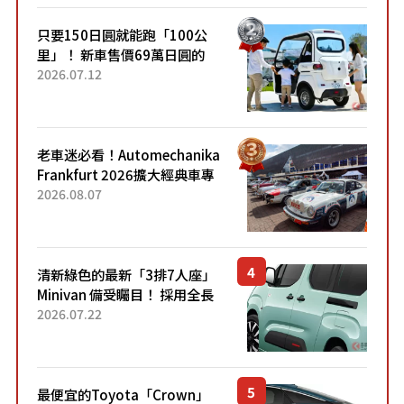
只要150日圓就能跑「100公
里」！ 新車售價69萬日圓的
「3人座」Trike大受歡迎！ 順
2026.07.12
應時代需求，究竟為何能迅速
熱賣？
老車迷必看！Automechanika
Frankfurt 2026擴大經典車專
區 1954年珍稀古董車現場修復
2026.08.07
清新綠色的最新「3排7人座」
Minivan 備受矚目！ 採用全長
4.7公尺剛剛好的車身尺寸與
2026.07.22
「滑門」設計！ 還推出467萬
元日圓起的5人座版...
最便宜的Toyota「Crown」