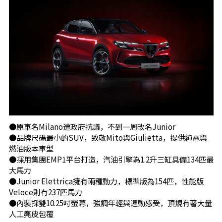
●原車名Milano遭政府抗議，不到一周改名Junior
●品牌尺碼最小的SUV，致敬Mito與Giulietta，提供純電與
燃油版本車型
●採用集團EMP1平台打造，汽油引擎為1.2升三缸具備134匹最
大馬力
●Junior Elettrica擁有兩種動力，標準版為154匹，性能版
Veloce則有237匹馬力
●內裝採雙10.25吋螢幕，強調年輕與運動感受，頂規有著大量
人工麂皮包覆