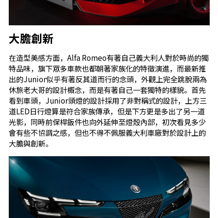
大膽創新
在造型美感方面，Alfa Romeo有著自己義大利人對於時尚的獨
特品味，旗下眾多車款也都朝著家族化的特徵演進，而最新推
出的Junior似乎有著反其道而行的念頭，外觀上完全跳脫兩為
休旅老大哥的設計概念，而是有著自己一套獨特的樣貌。首先
看到車頭，Junior頭燈的設計採用了非對稱式的設計，上方三
道LED日行燈算是符合家族傳承，但是下方更是多出了另一道
光影，同時前保桿鈑件也向外延伸至燈殼內部，初次看見多少
會有些不協調之感，但也不得不佩服義大利車廠對於設計上的
大膽與創新。