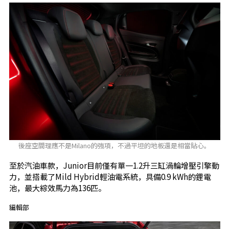
後座空間理應不是Milano的強項，不過平坦的地板還是相當貼心。
至於汽油車款，Junior目前僅有單一1.2升三缸渦輪增壓引擎動
力，並搭載了Mild Hybrid輕油電系統，具備0.9 kWh的鋰電
池，最大綜效馬力為136匹。
編輯部