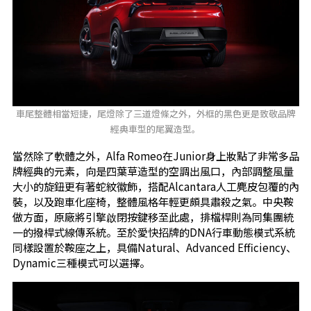
車尾整體相當短捷，尾燈除了三道燈條之外，外框的黑色更是致敬品牌
經典車型的尾翼造型。
當然除了軟體之外，Alfa Romeo在Junior身上妝點了非常多品
牌經典的元素，向是四葉草造型的空調出風口，內部調整風量
大小的旋鈕更有著蛇紋徽飾，搭配Alcantara人工麂皮包覆的內
裝，以及跑車化座椅，整體風格年輕更頗具肅殺之氣。中央鞍
做方面，原廠將引擎啟閉按鍵移至此處，排檔桿則為同集團統
一的撥桿式線傳系統。至於愛快招牌的DNA行車動態模式系統
同樣設置於鞍座之上，具備Natural、Advanced Efficiency、
Dynamic三種模式可以選擇。