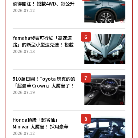
值得關注！ 搭載4WD、每公升
22.4公里低油耗表現超亮眼！
2026.07.12
配備豐富、超越售價水準，堪
稱高CP值代表的「...
Yamaha發表可行駛「高速道
路」的新型小型速克達！ 搭載
能享受超強勁「渦輪感」的動
2026.07.13
力系統！ 採用與高階「Super
Sport」車款相同的...
910萬日圓！Toyota 玩真的的
「超豪華 Crown」太厲害了！
採用由「匠人技藝」打造的
2026.07.19
「專屬車色」與運動化「底盤
設定」！還配備專屬豪華...
Honda頂級「超省油」
Minivan 太厲害！ 採用豪華
「真皮座椅」與專屬「黑色內
2026.07.12