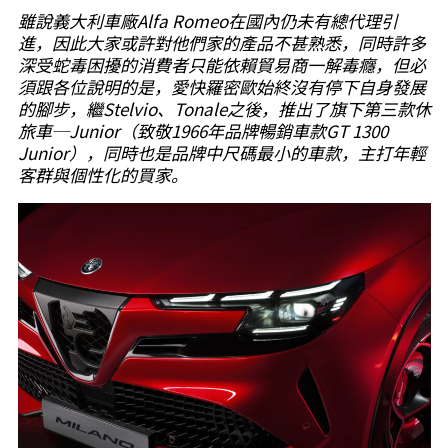
雖說義大利車廠Alfa Romeo在國內仍未有總代理引
進，因此大家或許對他們家的產品不甚熟悉，同時許多
深受蛇毒困擾的消費者只能依賴貿易商一解毒癮，但必
須跟各位說明的是，愛快羅密歐始終沒有停下自身發展
的腳步，繼Stelvio、Tonale之後，推出了旗下第三款休
旅車─Junior（致敬1966年品牌暢銷車款GT 1300
Junior），同時也是品牌中尺碼最小的車款，主打年輕
客群與個性化的買家。