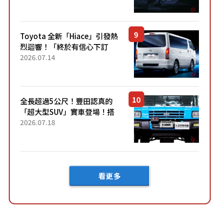
裝」！ 每公升可跑約20公里，
兼具優異節能表現與舒適
「三...
Toyota 全新「Hiace」引發熱
烈迴響！「終於有信心下訂
了！」「哪個等級交車最
2026.07.14
快？」討論不斷！但下訂後竟
然還要等「超過半年」才能交
車？...
全長超過5公尺！豐田認真的
「超大型SUV」實車登場！搭
載後輪也會轉向的「四輪轉
2026.07.18
向」系統！以宛如「軍用
車!?」般的硬派規格開發的
「Mega C...
看更多