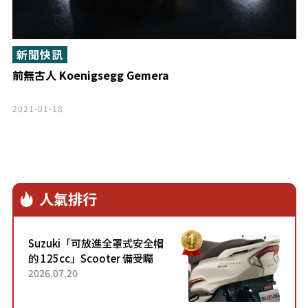
新聞快訊
前無古人 Koenigsegg Gemera
2021-01-18
人氣排行
Suzuki「可放進全罩式安全帽
的 125cc」Scooter 備受矚
目！採用全新流線設計與各項
2026.07.20
升級，騎乘更加舒適！已陸續
開始出口的新款「B...