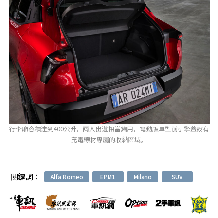
行李廂容積達到400公升，兩人出遊相當夠用，電動版車型前引擎蓋設有
充電線材專屬的收納區域。
關鍵詞：
Alfa Romeo
EPM1
Milano
SUV