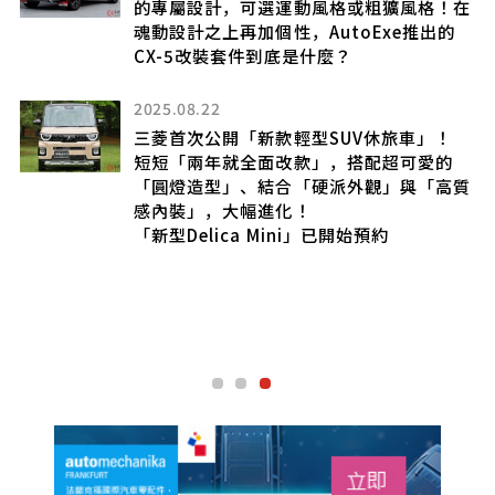
的專屬設計，可選運動風格或粗獷風格！在
魂動設計之上再加個性，AutoExe推出的
CX-5改裝套件到底是什麼？
過
2025.08.22
UV
三菱首次公開「新款輕型SUV休旅車」！
短短「兩年就全面改款」，搭配超可愛的
「圓燈造型」、結合「硬派外觀」與「高質
感內裝」，大幅進化！
「新型Delica Mini」已開始預約
裝
代