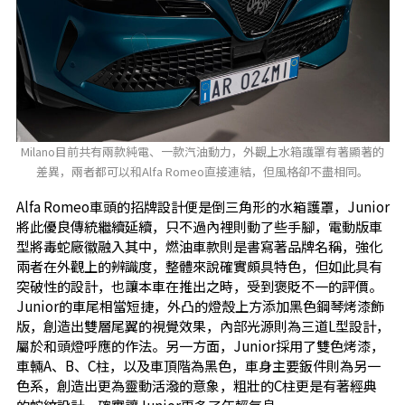
Milano目前共有兩款純電、一款汽油動力，外觀上水箱護罩有著顯著的
差異，兩者都可以和Alfa Romeo直接連結，但風格卻不盡相同。
Alfa Romeo車頭的招牌設計便是倒三角形的水箱護罩，Junior
將此優良傳統繼續延續，只不過內裡則動了些手腳，電動版車
型將毒蛇廠徽融入其中，燃油車款則是書寫著品牌名稱，強化
兩者在外觀上的辨識度，整體來說確實頗具特色，但如此具有
突破性的設計，也讓本車在推出之時，受到褒貶不一的評價。
Junior的車尾相當短捷，外凸的燈殼上方添加黑色鋼琴烤漆飾
版，創造出雙層尾翼的視覺效果，內部光源則為三道L型設計，
屬於和頭燈呼應的作法。另一方面，Junior採用了雙色烤漆，
車輛A、B、C柱，以及車頂階為黑色，車身主要鈑件則為另一
色系，創造出更為靈動活潑的意象，粗壯的C柱更是有著經典