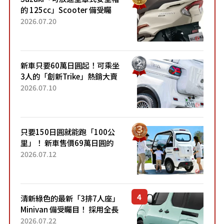
的 125cc」Scooter 備受矚
目！採用全新流線設計與各項
2026.07.20
升級，騎乘更加舒適！已陸續
開始出口的新款「B...
新車只要60萬日圓起！可乘坐
3人的「創新Trike」熱銷大賣
成為人氣車款！「養車成本真
2026.07.10
的超便宜！」「150日圓就能
跑100公里」「小朋友坐得...
只要150日圓就能跑「100公
里」！ 新車售價69萬日圓的
「3人座」Trike大受歡迎！ 順
2026.07.12
應時代需求，究竟為何能迅速
熱賣？
清新綠色的最新「3排7人座」
Minivan 備受矚目！ 採用全長
4.7公尺剛剛好的車身尺寸與
2026.07.22