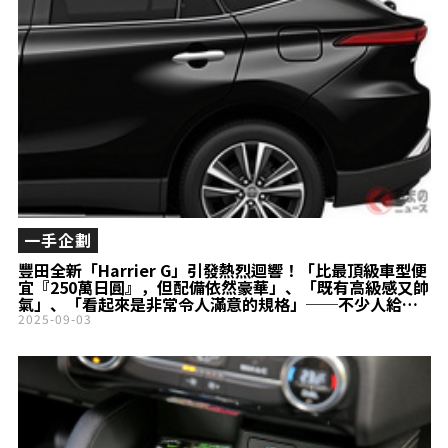
一手企劃
豐田全新「Harrier G」引發熱烈迴響！「比最頂級車型便
宜『250萬日圓』，但配備依然豪華」、「既有高級感又帥
氣」、「看起來是非常令人滿意的規格」──不少人給出
這樣的評價！這款兼具優雅設計與高性價比的「最入門車
2025-09-03
型」，正受到高度關注！