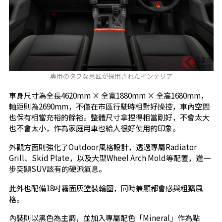
専用のタフな意匠が採用されたインテリア
車身尺寸為全長4620mm × 全寬1880mm × 全高1680mm，
軸距則為2690mm，不僅在市區行駛時相對好操控，車內空間
也保有相當充裕的餘裕。整體尺寸拿捏得相當剛好，不會太大
也不會太小，作為家庭用車也給人很好使用的印象。
外觀方面則強化了Outdoor風格設計，透過專屬Radiator
Grill、Skid Plate，以及大型Wheel Arch Mold等配置，進一
步突顯SUV該有的硬派氣息。
此外也配備18吋霧面灰塗裝輪圈，同時兼顧都會感與粗獷風
格。
內裝則以黑色為主調，並加入專屬配色「Mineral」作為點