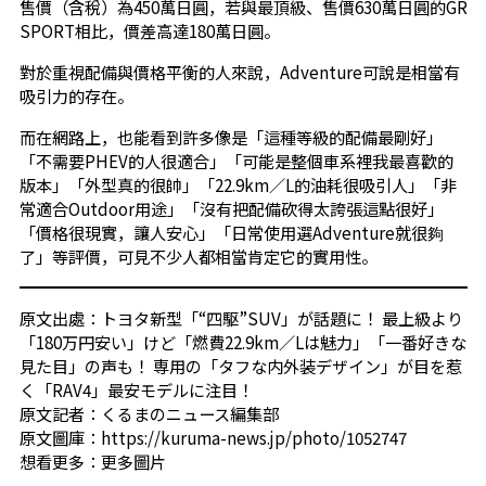
售價（含稅）為450萬日圓，若與最頂級、售價630萬日圓的GR
SPORT相比，價差高達180萬日圓。
對於重視配備與價格平衡的人來說，Adventure可說是相當有
吸引力的存在。
而在網路上，也能看到許多像是「這種等級的配備最剛好」
「不需要PHEV的人很適合」「可能是整個車系裡我最喜歡的
版本」「外型真的很帥」「22.9km／L的油耗很吸引人」「非
常適合Outdoor用途」「沒有把配備砍得太誇張這點很好」
「價格很現實，讓人安心」「日常使用選Adventure就很夠
了」等評價，可見不少人都相當肯定它的實用性。
原文出處：トヨタ新型「“四駆”SUV」が話題に！ 最上級より
「180万円安い」けど「燃費22.9km／Lは魅力」「一番好きな
見た目」の声も！ 専用の「タフな内外装デザイン」が目を惹
く「RAV4」最安モデルに注目！
原文記者：くるまのニュース編集部
原文圖庫：https://kuruma-news.jp/photo/1052747
想看更多：
更多圖片