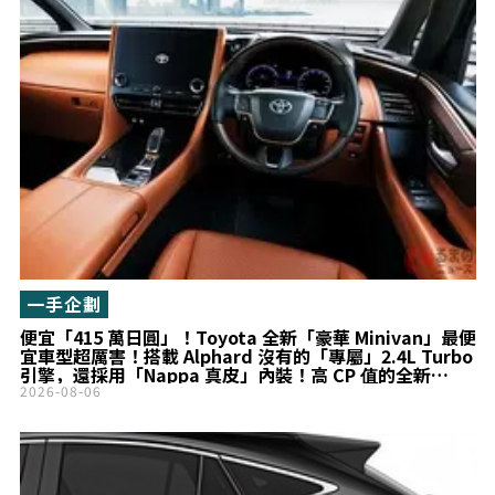
一手企劃
便宜「415 萬日圓」！Toyota 全新「豪華 Minivan」最便
宜車型超厲害！搭載 Alphard 沒有的「專屬」2.4L Turbo
引擎，還採用「Nappa 真皮」內裝！高 CP 值的全新
Vellfire Z Premier 究竟有什麼魅力？
2026-08-06