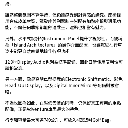
綴。
雖然整體氛圍不算浮誇，但仍能感受到對質感的講究。座椅採
用合成皮革材質，駕駛座與副駕駛座皆配有加熱座椅與通風功
能，不論任何季節都能舒適乘坐，這點也相當有魅力。
另外，水平式設計的Instrument Panel提升了視認性，而被稱
為「Island Architecture」的操作介面配置，也讓駕駛在行車
途中能更自然直覺地操作各項功能。
12.9吋Display Audio也列為標準配備，因此日常使用便利性可
說相當高。
另一方面，像是高階車型搭載的Electronic Shiftmatic、彩色
Head-Up Display，以及Digital Inner Mirror等配備則被省
略。
不過也因為如此，在壓低售價的同時，仍保留真正實用的重點
配備，正是Adventure車型最大的特色。
行李廂容量最大可達749公升，可放入4個9.5吋Golf Bag。