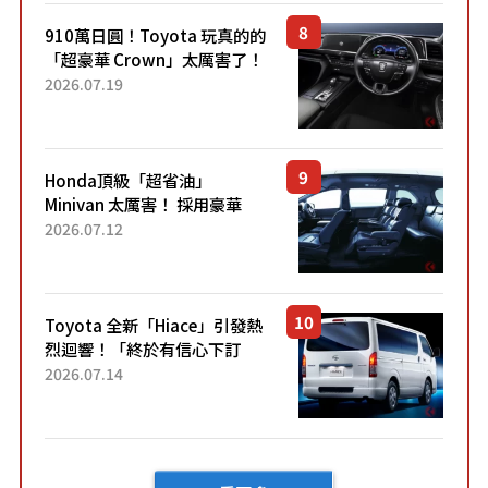
了！...
910萬日圓！Toyota 玩真的的
「超豪華 Crown」太厲害了！
採用由「匠人技藝」打造的
2026.07.19
「專屬車色」與運動化「底盤
設定」！還配備專屬豪華...
Honda頂級「超省油」
Minivan 太厲害！ 採用豪華
「真皮座椅」與專屬「黑色內
2026.07.12
裝」！ 每公升可跑約20公里，
兼具優異節能表現與舒適
「三...
Toyota 全新「Hiace」引發熱
烈迴響！「終於有信心下訂
了！」「哪個等級交車最
2026.07.14
快？」討論不斷！但下訂後竟
然還要等「超過半年」才能交
車？...