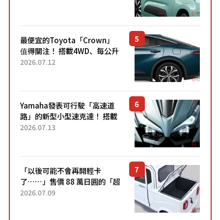
「滑門」設計！ 還推出467萬
元日圓起的5人座版...
最便宜的Toyota「Crown」
值得關注！ 搭載4WD、每公升
22.4公里低油耗表現超亮眼！
2026.07.12
配備豐富、超越售價水準，堪
稱高CP值代表的「...
Yamaha發表可行駛「高速道
路」的新型小型速克達！ 搭載
能享受超強勁「渦輪感」的動
2026.07.13
力系統！ 採用與高階「Super
Sport」車款相同的...
「以後可能不會再開輕卡
了……」售價 88 萬日圓的「超
迷你輕型貨車」引發兩極評
2026.07.09
價！「150 日圓就能跑 100 公
里！」「免驗車真的太棒