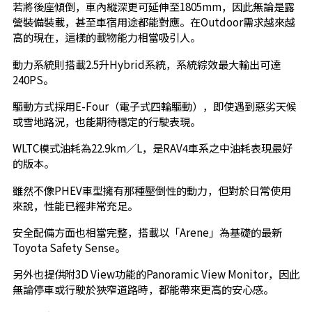
若將後座傾倒，車內縱深更可延伸至1805mm，因此無論是露
營裝備裝載，甚至車宿用途都能對應。在Outdoor需求越來越
高的現在，這樣的載物能力相當吸引人。
動力系統則搭載2.5升Hybrid系統，系統綜效最大輸出可達
240PS。
驅動方式採用E-Four（電子式四輪驅動），即使遇到惡劣天候
或雪地路況，也能期待穩定的行駛表現。
WLTC模式油耗為22.9km／L，是RAV4車系之中油耗表現最好
的版本。
雖然不像PHEV車型擁有那種壓倒性的動力，但對於日常使用
來說，性能已經非常充足。
安全配備方面也相當完整，搭載以「Arene」為基礎的最新
Toyota Safety Sense。
另外也提供附3D View功能的Panoramic View Monitor，因此
無論停車或行駛於狹窄道路時，都能帶來更高的安心感。