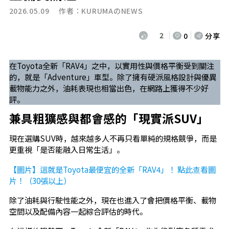
2026.05.09 作者：
KURUMAのNEWS
2
0
分享
在Toyota全新「RAV4」之中，以實用性與價格平衡受到關注
的，就是「Adventure」車型。除了擁有硬派風格設計與優異
載物能力之外，油耗表現也相當出色，在網路上獲得不少好
評。
兼具粗獷感與都會感的「現實派SUV」
現在選購SUV時，越來越多人不再只看單純的規格競爭，而是
更重視「是否能融入日常生活」。
【圖片】這就是Toyota最便宜的全新「RAV4」！ 點此查看圖
片！（30張以上）
除了油耗與行駛性能之外，現在也進入了會把價格平衡、載物
空間以及配備內容一起綜合評估的時代。