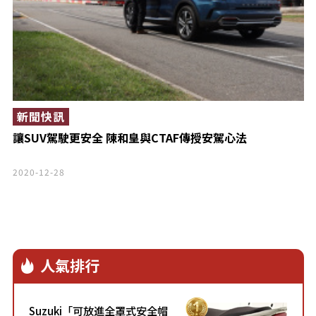
新聞快訊
讓SUV駕駛更安全 陳和皇與CTAF傳授安駕心法
2020-12-28
人氣排行
Suzuki「可放進全罩式安全帽