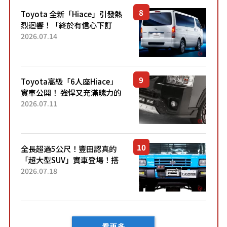
「三...
Toyota 全新「Hiace」引發熱
烈迴響！「終於有信心下訂
了！」「哪個等級交車最
2026.07.14
快？」討論不斷！但下訂後竟
然還要等「超過半年」才能交
車？...
Toyota高級「6人座Hiace」
實車公開！ 強悍又充滿魄力的
「全黑設計」搭配特別「豪華
2026.07.11
內裝」！ Premium打造的「限
定Bruno」由...
全長超過5公尺！豐田認真的
「超大型SUV」實車登場！搭
載後輪也會轉向的「四輪轉
2026.07.18
向」系統！以宛如「軍用
車!?」般的硬派規格開發的
「Mega C...
看更多