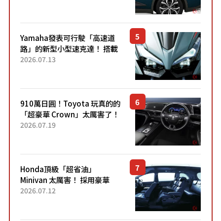
配備豐富、超越售價水準，堪
稱高CP值代表的「...
Yamaha發表可行駛「高速道
路」的新型小型速克達！ 搭載
能享受超強勁「渦輪感」的動
2026.07.13
力系統！ 採用與高階「Super
Sport」車款相同的...
910萬日圓！Toyota 玩真的的
「超豪華 Crown」太厲害了！
採用由「匠人技藝」打造的
2026.07.19
「專屬車色」與運動化「底盤
設定」！還配備專屬豪華...
Honda頂級「超省油」
Minivan 太厲害！ 採用豪華
「真皮座椅」與專屬「黑色內
2026.07.12
裝」！ 每公升可跑約20公里，
兼具優異節能表現與舒適