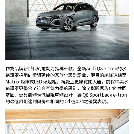
作為品牌新世代純電動力指標車款，全新Audi Q8 e-tron的水
箱護罩採用向燈組延伸的家族化設計語彙，醒目的線條連結至
Matrix 矩陣式LED 頭燈組，視覺上更顯寬闊大器。前保桿與水
箱護罩更整合了符合空氣力學的設計，除了彰顯家族化的共同
基因，更具體體現低風阻車體設計，讓 Q8 Sportback e-tron
的最低風阻達到與房車相同的 Cd 值0.24之優異表現。