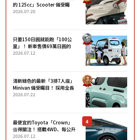
的 125cc」Scooter 備受矚
目！採用全新流線設計與各項
2026.07.20
升級，騎乘更加舒適！已陸續
開始出口的新款「B...
只要150日圓就能跑「100公
里」！ 新車售價69萬日圓的
「3人座」Trike大受歡迎！ 順
2026.07.12
應時代需求，究竟為何能迅速
熱賣？
清新綠色的最新「3排7人座」
Minivan 備受矚目！ 採用全長
4.7公尺剛剛好的車身尺寸與
2026.07.22
「滑門」設計！ 還推出467萬
元日圓起的5人座版...
最便宜的Toyota「Crown」
值得關注！ 搭載4WD、每公升
22.4公里低油耗表現超亮眼！
2026.07.12