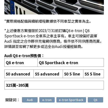
*實際規格配備與續航哩程數據依不同車型之實車為主。
*上述優惠方案僅限於2023/7/31前訂購Q8 e-tron | Q8
Sportback e-tron 全車系之車主享有。車主可按偏好選擇
Audi 指定之合作夥伴充電網供應商，條件依不同供應商而異。
詳情請至官網了解更多或洽全台Audi授權經銷商。
Audi Q8 e-tron預售價：
Q8 e-tron
Q8 Sportback e-tron
50 advanced
55 advanced
50 S line
55 S line
325萬~395萬
關鍵詞：
Audi
e-tron
e-tron Sportback
Q8