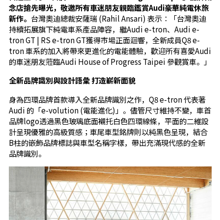
念店搶先曝光，敬邀所有車迷朋友親臨鑑賞Audi豪華純電休旅
新作。
台灣奧迪總裁安薩瑞 (Rahil Ansari) 表示：「台灣奧迪
持續拓展旗下純電車系產品陣容，繼Audi e-tron、Audi e-
tron GT | RS e-tron GT獲得市場正面迴響，全新成員Q8 e-
tron 車系的加入將帶來更進化的電能體驗，歡迎所有喜愛Audi
的車迷朋友蒞臨Audi House of Progress Taipei 參觀賞車。」
全新品牌識別與設計語彙 打造嶄新面貌
身為四環品牌首款導入全新品牌識別之作，Q8 e-tron 代表著
Audi 的「e-volution (電能進化)」。儘管尺寸維持不變，車首
品牌logo透過黑色玻璃底面襯托白色四環線條，平面的二維設
計呈現優雅的高級質感；車尾車型銘牌則以純黑色呈現，結合
B柱的嵌飾品牌標誌與車型名稱字樣，帶出充滿現代感的全新
品牌識別。