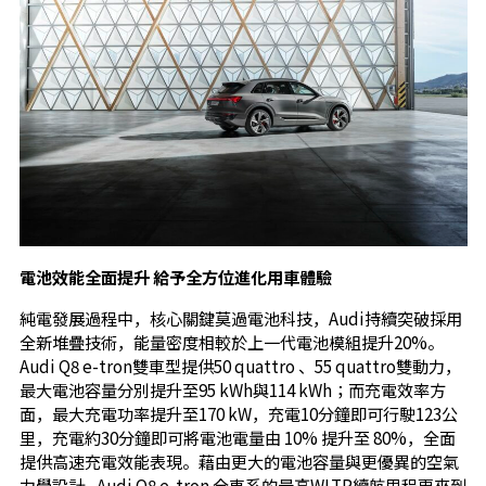
電池效能全面提升 給予全方位進化用車體驗
純電發展過程中，核心關鍵莫過電池科技，Audi持續突破採用
全新堆疊技術，能量密度相較於上一代電池模組提升20%。
Audi Q8 e-tron雙車型提供50 quattro 、55 quattro雙動力，
最大電池容量分別提升至95 kWh與114 kWh；而充電效率方
面，最大充電功率提升至170 kW，充電10分鐘即可行駛123公
里，充電約30分鐘即可將電池電量由 10% 提升至 80%，全面
提供高速充電效能表現。藉由更大的電池容量與更優異的空氣
力學設計 , Audi Q8 e-tron 全車系的最高WLTP續航里程更來到