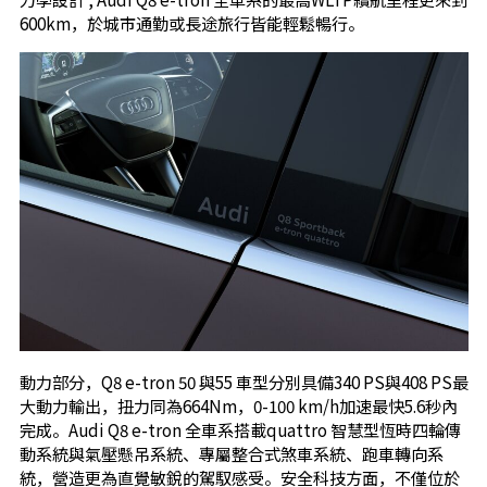
600km，於城市通勤或長途旅行皆能輕鬆暢行。
動力部分，Q8 e-tron 50 與55 車型分別具備340 PS與408 PS最
大動力輸出，扭力同為664Nm，0-100 km/h加速最快5.6秒內
完成。Audi Q8 e-tron 全車系搭載quattro 智慧型恆時四輪傳
動系統與氣壓懸吊系統、專屬整合式煞車系統、跑車轉向系
統，營造更為直覺敏銳的駕馭感受。安全科技方面，不僅位於