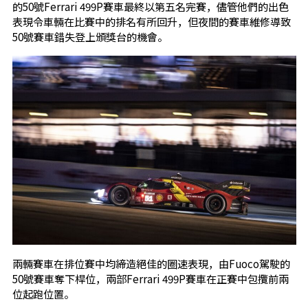
的50號Ferrari 499P賽車最終以第五名完賽，儘管他們的出色
表現令車輛在比賽中的排名有所回升，但夜間的賽車維修導致
50號賽車錯失登上頒獎台的機會。
兩輛賽車在排位賽中均締造絕佳的圈速表現，由Fuoco駕駛的
50號賽車奪下桿位，兩部Ferrari 499P賽車在正賽中包攬前兩
位起跑位置。