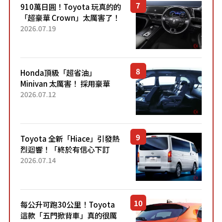
910萬日圓！Toyota 玩真的的
「超豪華 Crown」太厲害了！
採用由「匠人技藝」打造的
2026.07.19
「專屬車色」與運動化「底盤
設定」！還配備專屬豪華...
Honda頂級「超省油」
Minivan 太厲害！ 採用豪華
「真皮座椅」與專屬「黑色內
2026.07.12
裝」！ 每公升可跑約20公里，
兼具優異節能表現與舒適
「三...
Toyota 全新「Hiace」引發熱
烈迴響！「終於有信心下訂
了！」「哪個等級交車最
2026.07.14
快？」討論不斷！但下訂後竟
然還要等「超過半年」才能交
車？...
每公升可跑30公里！Toyota
這款「五門掀背車」真的很厲