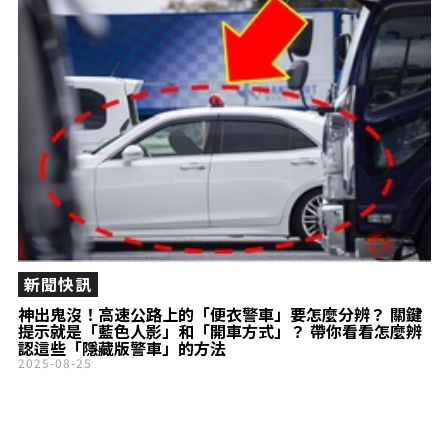
新聞快訊
神出鬼沒！高速公路上的「便衣警車」要怎麼分辨？ 關鍵
提示就是「藍色人影」和「開車方式」？ 帶你看看怎麼辨
認這些「隱藏版警車」的方法
2025-08-25