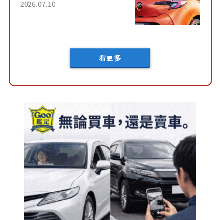
害！ 擁有全長4.3公尺的「剛剛
2026.07.10
好車身尺寸」，配備全面升
級！ 採Hybrid專屬設...
看更多