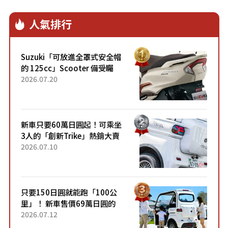
人氣排行
Suzuki「可放進全罩式安全帽
的 125cc」Scooter 備受矚
目！採用全新流線設計與各項
2026.07.20
升級，騎乘更加舒適！已陸續
開始出口的新款「B...
新車只要60萬日圓起！可乘坐
3人的「創新Trike」熱銷大賣
成為人氣車款！「養車成本真
2026.07.10
的超便宜！」「150日圓就能
跑100公里」「小朋友坐得...
只要150日圓就能跑「100公
里」！ 新車售價69萬日圓的
「3人座」Trike大受歡迎！ 順
2026.07.12
應時代需求，究竟為何能迅速