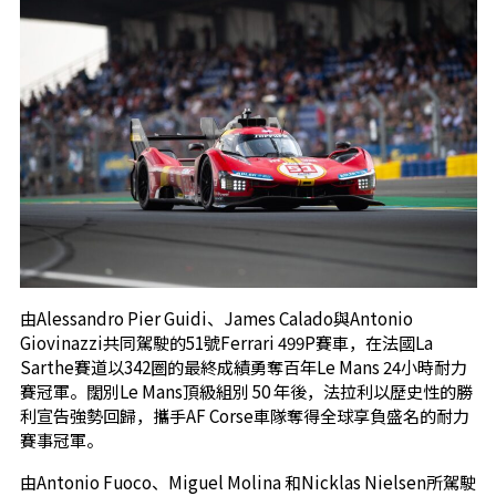
由Alessandro Pier Guidi、James Calado與Antonio
Giovinazzi共同駕駛的51號Ferrari 499P賽車，在法國La
Sarthe賽道以342圈的最終成績勇奪百年Le Mans 24小時耐力
賽冠軍。闊別Le Mans頂級組別 50 年後，法拉利以歷史性的勝
利宣告強勢回歸，攜手AF Corse車隊奪得全球享負盛名的耐力
賽事冠軍。
由Antonio Fuoco、Miguel Molina 和Nicklas Nielsen所駕駛