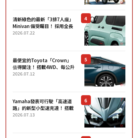
熱賣？
清新綠色的最新「3排7人座」
Minivan 備受矚目！ 採用全長
4.7公尺剛剛好的車身尺寸與
2026.07.22
「滑門」設計！ 還推出467萬
元日圓起的5人座版...
最便宜的Toyota「Crown」
值得關注！ 搭載4WD、每公升
22.4公里低油耗表現超亮眼！
2026.07.12
配備豐富、超越售價水準，堪
稱高CP值代表的「...
Yamaha發表可行駛「高速道
路」的新型小型速克達！ 搭載
能享受超強勁「渦輪感」的動
2026.07.13
力系統！ 採用與高階「Super
Sport」車款相同的...