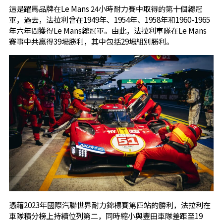
這是躍馬品牌在Le Mans 24小時耐力賽中取得的第十個總冠
軍，過去，法拉利曾在1949年、1954年、1958年和1960-1965
年六年間獲得Le Mans總冠軍。由此，法拉利車隊在Le Mans
賽事中共贏得39場勝利，其中包括29場組別勝利。
憑藉2023年國際汽聯世界耐力錦標賽第四站的勝利，法拉利在
車隊積分榜上持續位列第二，同時縮小與豐田車隊差距至19