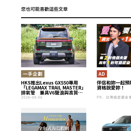
您也可能喜歡這些文章
一手企劃
AD
HKS推出Lexus GX550專用
伴侶和妳一起預
「LEGAMAX TRAIL MASTER」
資格說愛妳！
排氣管 兼具V6聲浪與高質感
設計
2026-08-06
PR．台灣癌症基金