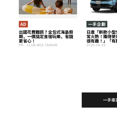
AD
一手企劃
出國花費難抓？全包式海島假
日產「新款小型
期，一價搞定食宿玩樂，省錢
常火熱！獲得使
更省心！
很有趣！」「有
等高度評價！進
PR．CLUB MED TAIWAN
2026-08-05
進設計」的新款K
狀況如何？
一手車