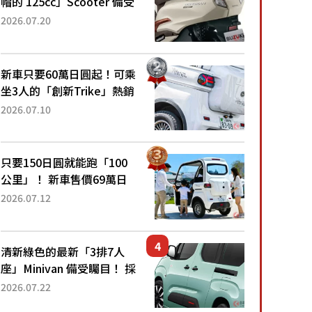
帽的 125cc」Scooter 備受
矚目！採用全新流線設計與
2026.07.20
各項升級，騎乘更加舒適！
已陸續開始出口的新款
「B...
新車只要60萬日圓起！可乘
坐3人的「創新Trike」熱銷
大賣成為人氣車款！「養車
2026.07.10
成本真的超便宜！」「150
日圓就能跑100公里」「小
朋友坐得...
只要150日圓就能跑「100
公里」！ 新車售價69萬日
圓的「3人座」Trike大受歡
2026.07.12
迎！ 順應時代需求，究竟
為何能迅速熱賣？
清新綠色的最新「3排7人
座」Minivan 備受矚目！ 採
用全長4.7公尺剛剛好的車
2026.07.22
身尺寸與「滑門」設計！