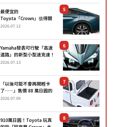
還推出467萬元日圓起的5
人座版...
最便宜的
Toyota「Crown」值得關
注！ 搭載4WD、每公升
2026.07.12
22.4公里低油耗表現超亮
眼！ 配備豐富、超越售價
水準，堪稱高CP值代表的
Yamaha發表可行駛「高速
「...
道路」的新型小型速克達！
搭載能享受超強勁「渦輪
2026.07.13
感」的動力系統！ 採用與
高階「Super Sport」車款
相同的...
「以後可能不會再開輕卡
了……」售價 88 萬日圓的
「超迷你輕型貨車」引發兩
2026.07.09
極評價！「150 日圓就能跑
100 公里！」「免驗車真的
太棒了！...
910萬日圓！Toyota 玩真
的的「超豪華 Crown」太