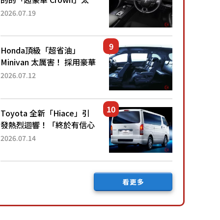
厲害了！採用由「匠人技
2026.07.19
藝」打造的「專屬車色」與
運動化「底盤設定」！還配
備專屬豪華...
Honda頂級「超省油」
Minivan 太厲害！ 採用豪華
「真皮座椅」與專屬「黑色
2026.07.12
內裝」！ 每公升可跑約20
公里，兼具優異節能表現與
舒適「三...
Toyota 全新「Hiace」引
發熱烈迴響！「終於有信心
下訂了！」「哪個等級交車
2026.07.14
最快？」討論不斷！但下訂
後竟然還要等「超過半年」
才能交車？...
看更多