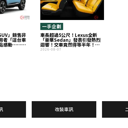
一手企劃
SUV」銷售非
車長超過5公尺！Lexus全新
用者「這台車
「豪華Sedan」發表引發熱烈
點感動……」
迴響！交車竟然得等半年！
化為強悍「先
「前衛又帥氣！」成為熱門話
2026-08-07
icks目前銷售
題！超豪華Ottoman腳靠與
Reclining座椅也是一大亮點，
全新「ES」在經銷商端的真實
評價究竟如何？
訊
改裝車訊