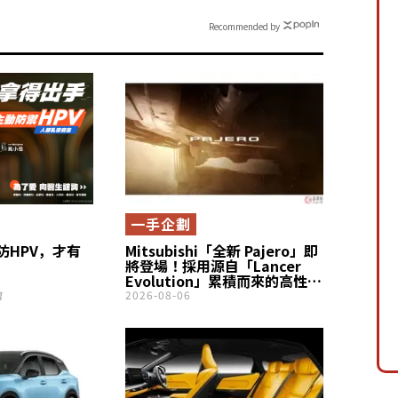
Recommended by
一手企劃
防HPV，才有
Mitsubishi「全新 Pajero」即
將登場！採用源自「Lancer
Evolution」累積而來的高性能
四輪控制技術，以及「強韌
會
2026-08-06
Ladder Frame」車架，大幅
進化成「最強 SUV」！全新
「Mitsubishi 代表車款」
Teaser Site 更新！