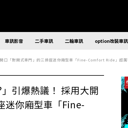
車訊影音
二手車訊
二輪車訊
option改裝車
用大開口「對開式車門」的三排座迷你廂型車「Fine-Comfort Ride」超
ma!?」引爆熱議！ 採用大開
迷你廂型車「Fine-
！