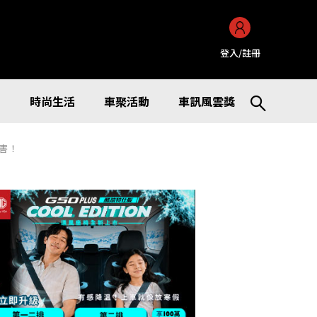
登入/註冊
訊
時尚生活
車聚活動
車訊風雲獎
厲害！