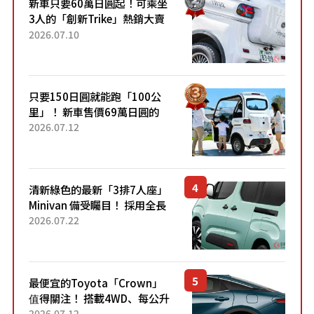
新車只要60萬日圓起！可乘坐
3人的「創新Trike」熱銷大賣
成為人氣車款！「養車成本真
2026.07.10
的超便宜！」「150日圓就能
跑100公里」「小朋友坐得...
只要150日圓就能跑「100公
里」！ 新車售價69萬日圓的
「3人座」Trike大受歡迎！ 順
2026.07.12
應時代需求，究竟為何能迅速
熱賣？
清新綠色的最新「3排7人座」
Minivan 備受矚目！ 採用全長
4.7公尺剛剛好的車身尺寸與
2026.07.22
「滑門」設計！ 還推出467萬
元日圓起的5人座版...
最便宜的Toyota「Crown」
值得關注！ 搭載4WD、每公升
22.4公里低油耗表現超亮眼！
2026.07.12