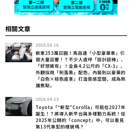
相關文章
2025.06.16
風
新車253萬日圓！馬自達「小型豪華車」引
發大量迴響！？不少人直呼「設計超棒」、
「好想擁有」！全長4.2公尺的「CX-3」，
力
外觀採用「俐落黑」配色，內裝則以豪華的
底是
「白色×棕色皮革」打造質感空間，成為熱
議焦點。
2026.04.13
致
Toyota「“新型”Corolla」可能在2027年
誕生！？將導入新平台與多樣動力系統！從
也必
2025年公開的「concept」中，可以看見
第13代車型的樣貌嗎？