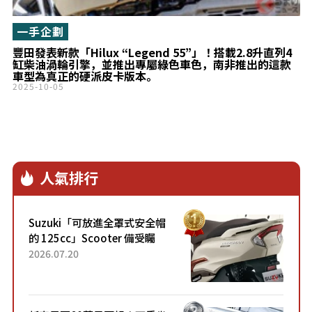
一手企劃
豐田發表新款「Hilux “Legend 55”」！搭載2.8升直列4
缸柴油渦輪引擎，並推出專屬綠色車色，南非推出的這款
車型為真正的硬派皮卡版本。
2025-10-05
人氣排行
Suzuki「可放進全罩式安全帽
的 125cc」Scooter 備受矚
目！採用全新流線設計與各項
2026.07.20
升級，騎乘更加舒適！已陸續
開始出口的新款「B...