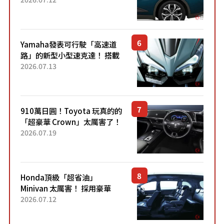
配備豐富、超越售價水準，堪
稱高CP值代表的「...
Yamaha發表可行駛「高速道
路」的新型小型速克達！ 搭載
能享受超強勁「渦輪感」的動
2026.07.13
力系統！ 採用與高階「Super
Sport」車款相同的...
910萬日圓！Toyota 玩真的的
「超豪華 Crown」太厲害了！
採用由「匠人技藝」打造的
2026.07.19
「專屬車色」與運動化「底盤
設定」！還配備專屬豪華...
Honda頂級「超省油」
Minivan 太厲害！ 採用豪華
「真皮座椅」與專屬「黑色內
2026.07.12
裝」！ 每公升可跑約20公里，
兼具優異節能表現與舒適