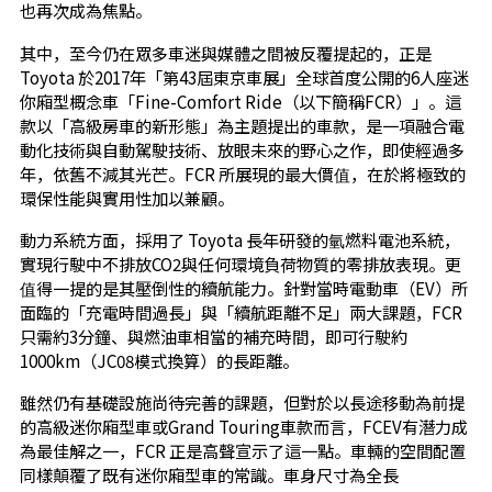
也再次成為焦點。
其中，至今仍在眾多車迷與媒體之間被反覆提起的，正是
Toyota 於2017年「第43屆東京車展」全球首度公開的6人座迷
你廂型概念車「Fine-Comfort Ride（以下簡稱FCR）」。這
款以「高級房車的新形態」為主題提出的車款，是一項融合電
動化技術與自動駕駛技術、放眼未來的野心之作，即使經過多
年，依舊不減其光芒。FCR 所展現的最大價值，在於將極致的
環保性能與實用性加以兼顧。
動力系統方面，採用了 Toyota 長年研發的氫燃料電池系統，
實現行駛中不排放CO2與任何環境負荷物質的零排放表現。更
值得一提的是其壓倒性的續航能力。針對當時電動車（EV）所
面臨的「充電時間過長」與「續航距離不足」兩大課題，FCR
只需約3分鐘、與燃油車相當的補充時間，即可行駛約
1000km（JC08模式換算）的長距離。
雖然仍有基礎設施尚待完善的課題，但對於以長途移動為前提
的高級迷你廂型車或Grand Touring車款而言，FCEV有潛力成
為最佳解之一，FCR 正是高聲宣示了這一點。車輛的空間配置
同樣顛覆了既有迷你廂型車的常識。車身尺寸為全長