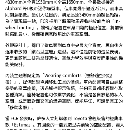
4830mm×全寬1950mm×全高1650mm，全長數據接近
Alphard 等L級距迷你廂型車，但車寬幾乎逼近2公尺，而車高
則刻意壓低。最引人注目的，則是長達3450mm的超長軸距。
為了實現這一點，FCR 採用了將驅動馬達收納於輪內的「In-
wheel motor」，讓輪胎配置在車身四角的極限位置，將前後
懸縮到最小，從而確保寬敞無比的車室空間。
外觀設計上，採用了從車頭到車身中央最大化寬度、再向後方
逐漸收斂的「鑽石型座艙」造型。這不僅是前衛的造型表現，
更是兼顧第二排乘坐舒適性、空氣力學效率與高度靜肅性的機
能美設計。
內裝主題則設定為「Wearing Comforts（被舒適空間包
覆）」，提供超越單純移動工具的價值。車內配置可自由調整
姿勢的豪華座椅，透過觸控顯示螢幕，任何乘員都能輕鬆存取
各種資訊。座椅配置也可依需求變化，不論是各自放鬆的私人
空間，或是面對面交流的溝通空間，都能勝任，可說是真正的
「移動客廳」。
當 FCR 發表時，許多人立刻聯想到 Toyota 曾經販售的經典車
款「Estima」。其圓潤的一體式造型與前衛的空間配置，讓人