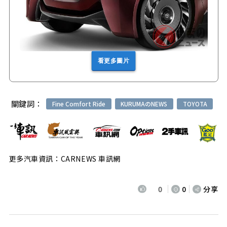
看更多圖片
關鍵詞：
Fine Comfort Ride
KURUMAのNEWS
TOYOTA
更多汽車資訊：CARNEWS 車訊網
0
0
分享