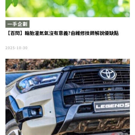
一手企劃
【百問】輪胎灌氮氣沒有意義?由維修技師解說優缺點
2025-10-30