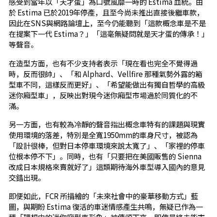
感受到當年以「天才蛋」為口號風靡一時的 Estima 血統。由
於 Estima 已於2019年停產，且至今尚未推出直接後繼車款，
因此在SNS與網路論壇上，至今仍能聽到「這款概念車是不是
在提案下一代 Estima？」「這毫無疑問就是天才蛋的傳承！」
等聲音。
在造型方面，也有不少支持者表示「現在看也完全不覺得過
時，反而很帥」、「和 Alphard、Vellfire 那種氣勢外露的箱
型車不同，這樣反而更好」、「希望能做出有獨自哲學的高級
迷你廂型車」，反映出對現今迷你廂型市場過於同質化的不
滿。
另一方面，也有較為冷靜的聲音指出概念車特有的課題與現實
使用環境的落差，特別是全寬1950mm的車身尺寸，被認為
「設計很棒，但對日本停車環境來說太寬了」、「家裡的停車
位根本停不下」。同時，也有「只要把在美國販售的 Sienna
改成日本規格來賣就好了」這類期待海外車型導入國內的意見
交錯出現。
即便如此，FCR 所描繪的「未來社會中的豪華移動方式」藍
圖，與期盼 Estima 復活的車迷情感產生共鳴，無疑已作為一