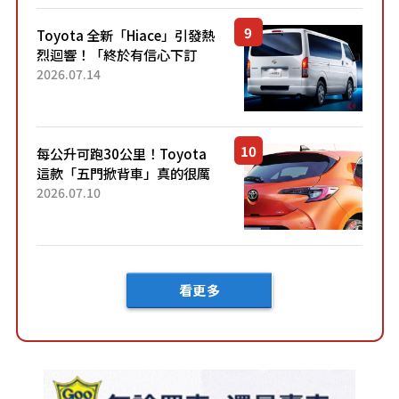
「三...
Toyota 全新「Hiace」引發熱
烈迴響！「終於有信心下訂
了！」「哪個等級交車最
2026.07.14
快？」討論不斷！但下訂後竟
然還要等「超過半年」才能交
車？...
每公升可跑30公里！Toyota
這款「五門掀背車」真的很厲
害！ 擁有全長4.3公尺的「剛剛
2026.07.10
好車身尺寸」，配備全面升
級！ 採Hybrid專屬設...
看更多