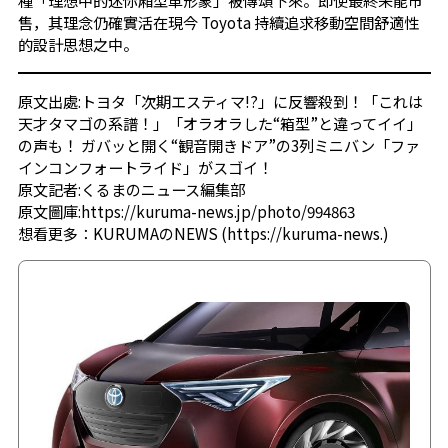
種「理想中的迷你廂型車形象」被傳頌下來。即使最終未能市
售，其理念仍確實活在現今 Toyota 持續追求移動空間舒適性
的設計思想之中。
原文出處:
トヨタ「次期エスティマ!?」に反響殺到！「これは
天才タマゴの系譜！」「オラオラした“箱型”と違ってイイ」
の声も！ ガバッと開く“観音開きドア”の3列ミニバン「ファ
インコンフォートライド」がスゴイ！
原文記者:くるまのニュース編集部
原文圖庫:
https://kuruma-news.jp/photo/994863
想看更多：
KURUMAのNEWS
(
https://kuruma-news.
)