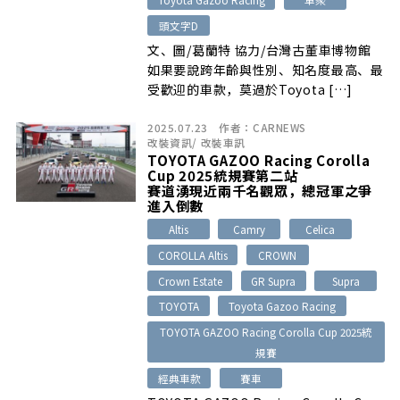
頭文字D
文、圖/葛蘭特 協力/台灣古董車博物館
如果要說跨年齡與性別、知名度最高、最
受歡迎的車款，莫過於Toyota […]
2025.07.23
作者：
CARNEWS
改裝資訊
/
改裝車訊
TOYOTA GAZOO Racing Corolla
Cup 2025統規賽第二站
賽道湧現近兩千名觀眾，總冠軍之爭
進入倒數
Altis
Camry
Celica
COROLLA Altis
CROWN
Crown Estate
GR Supra
Supra
TOYOTA
Toyota Gazoo Racing
TOYOTA GAZOO Racing Corolla Cup 2025統
規賽
經典車款
賽車