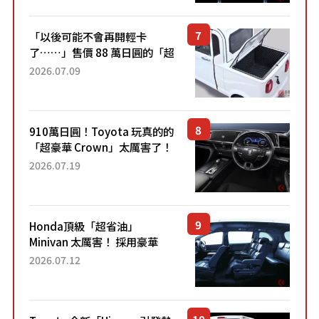
Sport」車款相同的...
「以後可能不會再開輕卡
了……」售價 88 萬日圓的「超
迷你輕型貨車」引發兩極評
2026.07.09
價！「150 日圓就能跑 100 公
里！」「免驗車真的太棒
了！...
910萬日圓！Toyota 玩真的的
「超豪華 Crown」太厲害了！
採用由「匠人技藝」打造的
2026.07.19
「專屬車色」與運動化「底盤
設定」！還配備專屬豪華...
Honda頂級「超省油」
Minivan 太厲害！ 採用豪華
「真皮座椅」與專屬「黑色內
2026.07.12
裝」！ 每公升可跑約20公里，
兼具優異節能表現與舒適
「三...