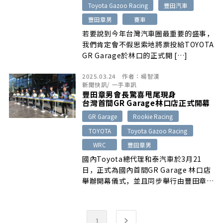
Toyota Gazoo Racing
豐田汽車
豐田章男
賽車
若要說到今年台灣汽車圈最重要的盛事，
我們肯定會不假思索地將票投給TOYOTA
GR Garage於林口的正式開 […]
2025.03.24
作者：
楊智漢
新聞快訊
/
一手車訊
豐田章男會長驚喜甩尾現身
台灣首間GR Garage林口店正式開幕
GR Garage
Rookie Racing
TOYOTA
Toyota Gazoo Racing
WRC
豐田章男
國內Toyota總代理和泰汽車於3月21
日，正式為國內首間GR Garage 林口店
舉辦開幕儀式，並且同步舉行由豐田章男
會長所創立的Rookie Racing…
1