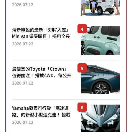
「3人座」Trike大受歡迎！ 順
2026.07.12
應時代需求，究竟為何能迅速
熱賣？
清新綠色的最新「3排7人座」
Minivan 備受矚目！ 採用全長
4.7公尺剛剛好的車身尺寸與
2026.07.22
「滑門」設計！ 還推出467萬
元日圓起的5人座版...
最便宜的Toyota「Crown」
值得關注！ 搭載4WD、每公升
22.4公里低油耗表現超亮眼！
2026.07.12
配備豐富、超越售價水準，堪
稱高CP值代表的「...
Yamaha發表可行駛「高速道
路」的新型小型速克達！ 搭載
能享受超強勁「渦輪感」的動
2026.07.13
力系統！ 採用與高階「Super