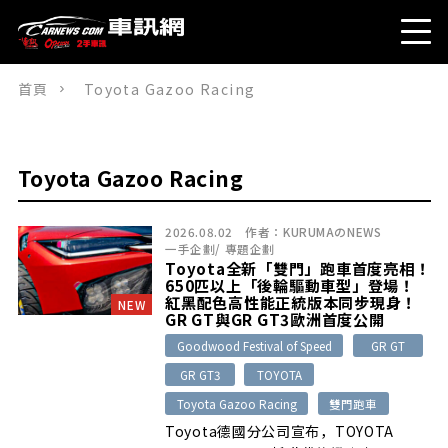
首頁
Toyota Gazoo Racing
Toyota Gazoo Racing
2026.08.02
作者：
KURUMAのNEWS
一手企劃
/
專題企劃
Toyota全新「雙門」跑車首度亮相！
650匹以上「後輪驅動車型」登場！
紅黑配色高性能正統版本同步現身！
NEW
GR GT與GR GT3歐洲首度公開
Goodwood Festival of Speed
GR GT
GR GT3
TOYOTA
Toyota Gazoo Racing
雙門跑車
Toyota德國分公司宣布，TOYOTA