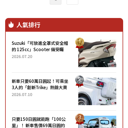
人氣排行
Suzuki「可放進全罩式安全帽
的 125cc」Scooter 備受矚
目！採用全新流線設計與各項
2026.07.20
升級，騎乘更加舒適！已陸續
開始出口的新款「B...
新車只要60萬日圓起！可乘坐
3人的「創新Trike」熱銷大賣
成為人氣車款！「養車成本真
2026.07.10
的超便宜！」「150日圓就能
跑100公里」「小朋友坐得...
只要150日圓就能跑「100公
里」！ 新車售價69萬日圓的