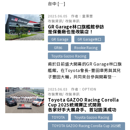
台中 […]
2025.06.05
作者：
童秉豐
改裝資訊
/
改裝車訊
GR Garage林口旗艦館參訪
是保養廠也是改裝店！
GR Garage
GR Garage林口
GR86
Rookie Racing
Toyota Gazoo Racing
甫於日前盛大開幕的GR Garage林口旗
艦館，在Toyota會長–豐田章男與其兒
子豐田大輔，共同來台參與開幕暨
Rookie Racing車隊簽約儀式後…
2025.06.03
作者：
OPTION
改裝實戰
/
改裝車訊
Toyota GAZOO Racing Corolla
Cup 2025統規賽正式開跑
各家好手大展身手、首站圓滿成功
TOYOTA
Toyota Gazoo Racing
TOYOTA GAZOO Racing Corolla Cup 2025統