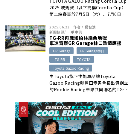
TOYOTA GAZOO Racing Corolla Cup
2025 統規賽（以下簡稱Corolla Cup）
第二站賽事於7月5日（六）、7月6日
（日）於台中麗寶國際賽車場順利落幕…
2025.06.23
作者：
楊智漢
新聞快訊
/
一手車訊
TG-RR再戰紐柏林綠色地獄
車迷齊聚GR Garage林口熱情應援
GR Garage
GR Garage林口
TG-RR
TOYOTA
Toyota Gazoo Racing
由Toyota旗下性能車品牌Toyota
Gazoo Racing與豐田章男會長出資創立
的Rookie Racing車隊共同聯名的TG-
RR(Toyota Gazoo Rookie Racing）
…