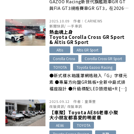
GAZOO Racing新世代旗艦跑車GR GT
與FIA GT3規格賽車GR GT3，在2026年
7月9日至12日舉行的Goodwood
2025.10.09
作者：
CARNEWS
Festival of Speed，以無偽裝姿態完成
新聞快訊
/
一手車訊
歐洲首度公開。GR GT搭載4.0升V8雙渦
熱血魂上身
輪油電混合動力與後輪驅動系統，開發目
Toyota Corolla Cross GR Sport
標為綜效輸出650匹以上、最大扭力
& Altis GR Sport
850Nm以上；GR GT3則加入大型尾
Altis
Altis GR Sport
翼、寬體葉子板與專屬空力套件。兩款新
Corolla Cross
Corolla Cross GR Sport
車預計於2027年前後上市。
TOYOTA
Toyota Gazoo Racing
●新式樣水箱護罩網格融入「G」字樣元
素 ●專屬方向盤GR銘板+全新中島式排
檔座設計 ●升級標配LED頭燈組+R […]
2025.09.12
作者：
童秉豐
改裝資訊
/
改裝車訊
【車聚】Toyota AE86老車小聚
大小朋友都喜愛的明星車
AE86
TOYOTA
Toyota Gazoo Racing
車聚