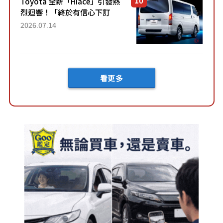
Toyota 全新「Hiace」引發熱
烈迴響！「終於有信心下訂
了！」「哪個等級交車最
2026.07.14
快？」討論不斷！但下訂後竟
然還要等「超過半年」才能交
車？...
看更多