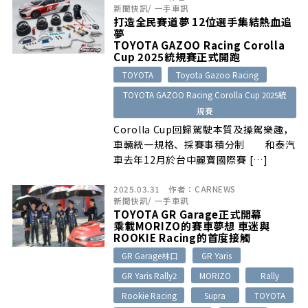
新聞快訊
/
一手車訊
打造全民賽道夢 12位選手集結熱血追
夢
TOYOTA GAZOO Racing Corolla
Cup 2025統規賽正式開跑
TOYOTA
Toyota Gazoo Racing
TOYOTA GAZOO Racing Corolla Cup 2025統
規賽
Corolla Cup回歸駕駛本質及操駕樂趣，
車輛統一規格、採賽事積分制 和泰汽
車去年12月於台中麗寶國際賽 […]
2025.03.31
作者：
CARNEWS
新聞快訊
/
一手車訊
TOYOTA GR Garage正式開幕
乘載MORIZO的賽車夢想 車迷與
ROOKIE Racing的首度接觸
GR Garage林口
GR Yaris
GR Yaris Rally2
MORIZO
Rally
Rookie Racing
Supra
TOYOTA