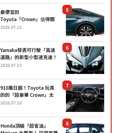
還推出467萬元日圓起的5
人座版...
最便宜的
Toyota「Crown」值得關
注！ 搭載4WD、每公升
2026.07.12
22.4公里低油耗表現超亮
眼！ 配備豐富、超越售價
水準，堪稱高CP值代表的
Yamaha發表可行駛「高速
「...
道路」的新型小型速克達！
搭載能享受超強勁「渦輪
2026.07.13
感」的動力系統！ 採用與
高階「Super Sport」車款
相同的...
910萬日圓！Toyota 玩真
的的「超豪華 Crown」太
厲害了！採用由「匠人技
2026.07.19
藝」打造的「專屬車色」與
運動化「底盤設定」！還配
備專屬豪華...
Honda頂級「超省油」
Minivan 太厲害！ 採用豪華