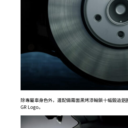
除專屬車身色外，還配備霧面黑烤漆輪鎖十幅鍛造鋁
GR Logo。