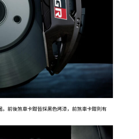
圈。前後煞車卡鉗皆採黑色烤漆，前煞車卡鉗則有