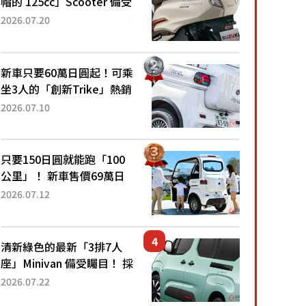
帽的 125cc」Scooter 備受
矚目！採用全新流線設計與
2026.07.20
各項升級，騎乘更加舒適！
已陸續開始出口的新款
「B...
新車只要60萬日圓起！可乘
坐3人的「創新Trike」熱銷
大賣成為人氣車款！「養車
2026.07.10
成本真的超便宜！」「150
日圓就能跑100公里」「小
朋友坐得...
只要150日圓就能跑「100
公里」！ 新車售價69萬日
圓的「3人座」Trike大受歡
2026.07.12
迎！ 順應時代需求，究竟
為何能迅速熱賣？
清新綠色的最新「3排7人
座」Minivan 備受矚目！ 採
用全長4.7公尺剛剛好的車
2026.07.22
身尺寸與「滑門」設計！