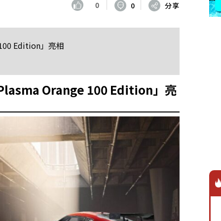
0
0
分享
100 Edition」亮相
asma Orange 100 Edition」亮