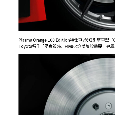
Plasma Orange 100 Edition特仕車以6缸引
Toyota稱作「堅實質感、宛如火焰燃燒般艷麗」專屬車身色