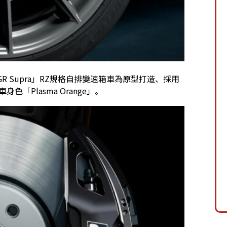
擎車型「GR Supra」RZ規格自排變速箱車為原型打造、採用
「Plasma Orange」。