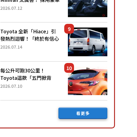
「真皮座椅」與專屬「黑色
2026.07.12
內裝」！ 每公升可跑約20
公里，兼具優異節能表現與
舒適「三...
Toyota 全新「Hiace」引
發熱烈迴響！「終於有信心
下訂了！」「哪個等級交車
2026.07.14
最快？」討論不斷！但下訂
後竟然還要等「超過半年」
才能交車？...
每公升可跑30公里！
Toyota這款「五門掀背
車」真的很厲害！ 擁有全
2026.07.10
長4.3公尺的「剛剛好車身
尺寸」，配備全面升級！
採Hybrid專屬設...
看更多