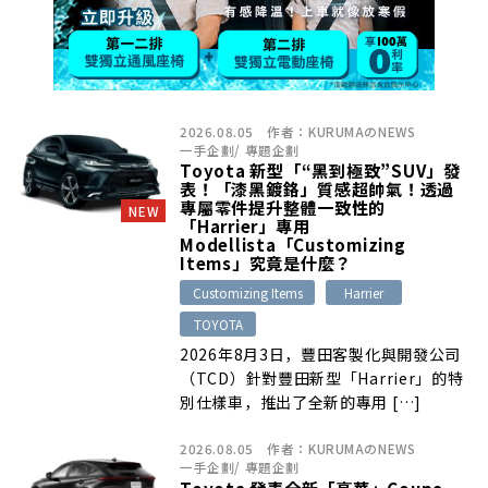
2026.08.05
作者：
KURUMAのNEWS
一手企劃
/
專題企劃
Toyota 新型「“黑到極致”SUV」發
表！「漆黑鍍鉻」質感超帥氣！透過
專屬零件提升整體一致性的
NEW
「Harrier」專用
Modellista「Customizing
Items」究竟是什麼？
Customizing Items
Harrier
TOYOTA
2026年8月3日，豐田客製化與開發公司
（TCD）針對豐田新型「Harrier」的特
別仕樣車，推出了全新的專用 […]
2026.08.05
作者：
KURUMAのNEWS
一手企劃
/
專題企劃
Toyota 發表全新「豪華」Coupe