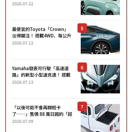
4.7公尺剛剛好的車身尺寸與
2026.07.22
「滑門」設計！ 還推出467萬
元日圓起的5人座版...
最便宜的Toyota「Crown」
值得關注！ 搭載4WD、每公升
22.4公里低油耗表現超亮眼！
2026.07.12
配備豐富、超越售價水準，堪
稱高CP值代表的「...
Yamaha發表可行駛「高速道
路」的新型小型速克達！ 搭載
能享受超強勁「渦輪感」的動
2026.07.13
力系統！ 採用與高階「Super
Sport」車款相同的...
「以後可能不會再開輕卡
了……」售價 88 萬日圓的「超
迷你輕型貨車」引發兩極評
2026.07.09
價！「150 日圓就能跑 100 公