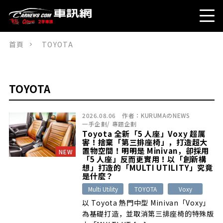
首頁
TOYOTA
TOYOTA
2026.08.06
作者：
KURUMAのNEWS
一手企劃
/
專題企劃
Toyota 全新「5 人座」Voxy 超厲
害！捨棄「第三排座椅」，打造超大
置物空間！明明是 Minivan，卻採用
NEW
「5 人座」反而更實用！以「創新構
想」打造的「MULTI UTILITY」究竟
是什麼？
Multi Utility
TOYOTA
Voxy
以 Toyota 熱門中型 Minivan「Voxy」
為基礎打造，並取消第三排座椅的特殊版