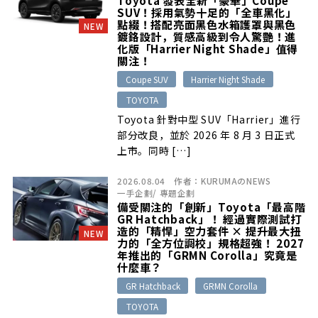
SUV！採用氣勢十足的「全車黑化」
點綴！搭配亮面黑色水箱護罩與黑色
NEW
鍍鉻設計，質感高級到令人驚艷！進
化版「Harrier Night Shade」值得
關注！
Coupe SUV
Harrier Night Shade
TOYOTA
Toyota 針對中型 SUV「Harrier」進行
部分改良，並於 2026 年 8 月 3 日正式
上市。同時 […]
2026.08.04
作者：
KURUMAのNEWS
一手企劃
/
專題企劃
備受關注的「創新」Toyota「最高階
GR Hatchback」！ 經過實際測試打
造的「精悍」空力套件 × 提升最大扭
NEW
力的「全方位調校」規格超強！ 2027
年推出的「GRMN Corolla」究竟是
什麼車？
GR Hatchback
GRMN Corolla
TOYOTA