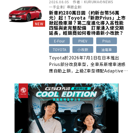
2026.08.05
作者：
KURUMAのNEWS
座椅及三款雙色車身強化戶外風格，搭載
一手企劃
/
專題企劃
1.8升油電系統，最高油耗表現達26.4km
新車約280萬日圓（約新台幣56萬
／L；部分經銷商配額已迅速售罄。
元）起！Toyota「新款Prius」上市
掀起換車潮？第二度進化導入高性能
NEW
四驅與更完整配備 訂單湧入使交期
延長，經銷商如何看待最新小改款？
E-Four
PHEV
Prius
TOYOTA
小改款
油電車
Toyota於2026年7月1日在日本推出
Prius部分改良車型，全車系新增車速感
應自動上鎖，上級Z車型標配Adaptive
High-beam System，E-Four車型則加
入SNOW EXTRA模式。經銷商表示，配
備簡化與安全升級獲得肯定，但不同動力
車型交期已延至2026年秋季至2027年
初。