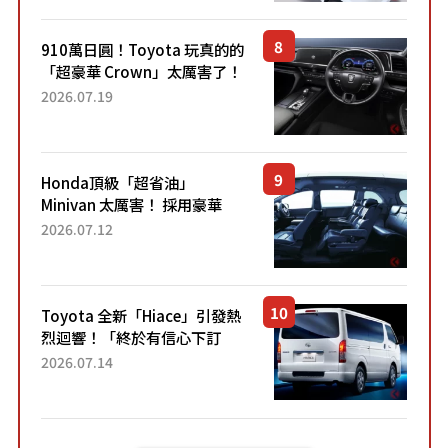
里！」「免驗車真的太棒
了！...
910萬日圓！Toyota 玩真的的
「超豪華 Crown」太厲害了！
採用由「匠人技藝」打造的
2026.07.19
「專屬車色」與運動化「底盤
設定」！還配備專屬豪華...
Honda頂級「超省油」
Minivan 太厲害！ 採用豪華
「真皮座椅」與專屬「黑色內
2026.07.12
裝」！ 每公升可跑約20公里，
兼具優異節能表現與舒適
「三...
Toyota 全新「Hiace」引發熱
烈迴響！「終於有信心下訂
了！」「哪個等級交車最
2026.07.14
快？」討論不斷！但下訂後竟
然還要等「超過半年」才能交
車？...