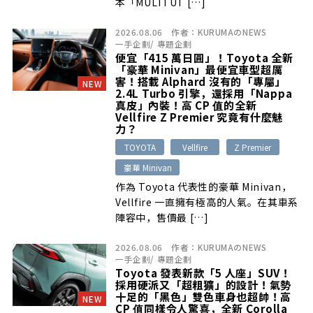
本「MULTI UT […]
2026.08.06
作者：
KURUMAのNEWS
一手企劃
/
專題企劃
便宜「415 萬日圓」！Toyota 全新
「豪華 Minivan」最便宜車型超厲
害！搭載 Alphard 沒有的「專屬」
NEW
2.4L Turbo 引擎，還採用「Nappa
真皮」內裝！高 CP 值的全新
Vellfire Z Premier 究竟有什麼魅
力？
TOYOTA
Vellfire
Z Premier
豪華 Minivan
作為 Toyota 代表性的豪華 Minivan，
Vellfire 一直擁有極高的人氣。在其車系
陣容中，售價最 […]
2026.08.06
作者：
KURUMAのNEWS
一手企劃
/
專題企劃
Toyota 發表新款「5 人座」SUV！
採用硬派又「超粗獷」的設計！氣勢
十足的「黑色」雙色車身也超帥！高
NEW
CP 值同樣令人驚喜，全新 Corolla