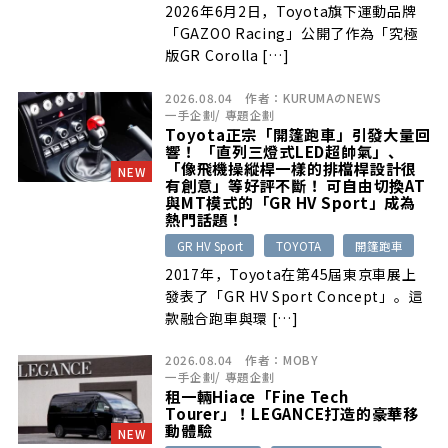
2026年6月2日，Toyota旗下運動品牌
「GAZOO Racing」公開了作為「究極
版GR Corolla […]
2026.08.04
作者：
KURUMAのNEWS
一手企劃
/
專題企劃
Toyota正宗「開篷跑車」引發大量回
響！ 「直列三燈式LED超帥氣」、
「像飛機操縱桿一樣的排檔桿設計很
NEW
有創意」等好評不斷！ 可自由切換AT
與MT模式的「GR HV Sport」成為
熱門話題！
GR HV Sport
TOYOTA
開篷跑車
2017年，Toyota在第45屆東京車展上
發表了「GR HV Sport Concept」。這
款融合跑車與環 […]
2026.08.04
作者：
MOBY
一手企劃
/
專題企劃
租一輛Hiace「Fine Tech
Tourer」！LEGANCE打造的豪華移
動體驗
NEW