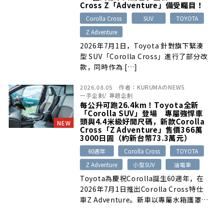
Cross Z「Adventure」備受矚目！
Corolla Cross
SUV
TOYOTA
Z Adventure
2026年7月1日，Toyota 針對旗下緊湊
型 SUV「Corolla Cross」進行了部分改
款，同時作為 […]
2026.08.05
作者：
KURUMAのNEWS
一手企劃
/
專題企劃
每公升可跑26.4km！Toyota全新
「Corolla SUV」登場 專屬強悍車
頭與4.4米級好開尺碼，新款Corolla
NEW
Cross「Z Adventure」售價366萬
3000日圓（約新台幣73.3萬元）
60週年
Corolla Cross
TOYOTA
Z Adventure
小型SUV
油電車
Toyota為慶祝Corolla誕生60週年，在
2026年7月1日推出Corolla Cross特仕
車Z Adventure。新車以專屬水箱護罩、
黑化飾件、17吋霧灰鋁圈、Mineral配色