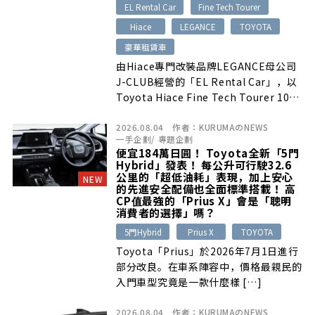
EL Rental Car
Fine Tech Tourer
Hiace
LEGANCE
TOYOTA
豪華租賃車
由Hiace專門改裝品牌LEGANCE母公司
J-CLUB經營的「EL Rental Car」，以
Toyota Hiace Fine Tech Tourer 10人
座商務接送車為基礎，加入獨立
2026.08.04
作者：
KURUMAのNEWS
Ottoman腿靠座椅、專屬椅套、桌板、
一手企劃
/
專題企劃
窗簾、間接照明與USB充電等配備，打造
便宜184萬日圓！ Toyota全新「5門
如同「移動式貴賓室」般的豪華租賃車。
Hybrid」發表！ 每公升可行駛32.6
服務對象涵蓋訪日旅遊業者、大使館、企
公里的「超低油耗」表現，加上安心
NEW
的先進安全配備也全面標準搭載！ 高
業接送與一般家庭旅遊，當日租金自3萬
CP值最強的「Prius X」會是「聰明
6300日圓起，約新台幣7450元。採用
消費者的選擇」嗎？
2026年小改款Hiace、搭載Toyota
5門Hybrid
Prius X
TOYOTA
Safety Sense 3.0的第9輛新車NOIR，
Toyota「Prius」於2026年7月1日進行
也預定於Tourism EXPO Japan 2026亮
部分改良。在車系陣容中，價格最親民的
相並開始出租。
入門車型究竟是一款什麼樣 […]
2026.08.04
作者：
KURUMAのNEWS