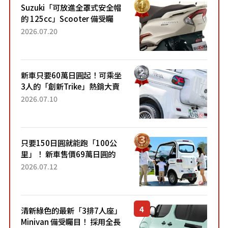
Suzuki「可放進全罩式安全帽
的 125cc」Scooter 備受矚
目！採用全新流線設計與各項
2026.07.20
升級，騎乘更加舒適！已陸續
開始出口的新款「B...
新車只要60萬日圓起！可乘坐
3人的「創新Trike」熱銷大賣
成為人氣車款！「養車成本真
2026.07.10
的超便宜！」「150日圓就能
跑100公里」「小朋友坐得...
只要150日圓就能跑「100公
里」！ 新車售價69萬日圓的
「3人座」Trike大受歡迎！ 順
2026.07.12
應時代需求，究竟為何能迅速
熱賣？
清新綠色的最新「3排7人座」
Minivan 備受矚目！ 採用全長