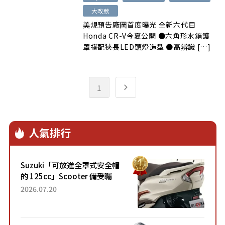
大改款
美規預告廠圖首度曝光 全新六代目
Honda CR-V今夏公開 ●六角形水箱護
罩搭配狹長LED頭燈造型 ●高辨識 […]
1
人氣排行
Suzuki「可放進全罩式安全帽
的 125cc」Scooter 備受矚
目！採用全新流線設計與各項
2026.07.20
升級，騎乘更加舒適！已陸續
開始出口的新款「B...