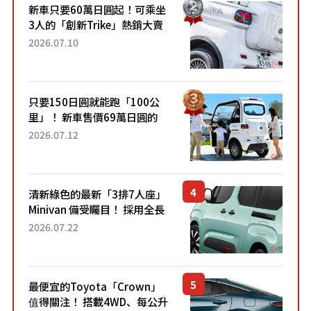
新車只要60萬日圓起！可乘坐
3人的「創新Trike」熱銷大賣
成為人氣車款！「養車成本真
2026.07.10
的超便宜！」「150日圓就能
跑100公里」「小朋友坐得...
只要150日圓就能跑「100公
里」！ 新車售價69萬日圓的
「3人座」Trike大受歡迎！ 順
2026.07.12
應時代需求，究竟為何能迅速
熱賣？
清新綠色的最新「3排7人座」
Minivan 備受矚目！ 採用全長
4.7公尺剛剛好的車身尺寸與
2026.07.22
「滑門」設計！ 還推出467萬
元日圓起的5人座版...
最便宜的Toyota「Crown」
值得關注！ 搭載4WD、每公升