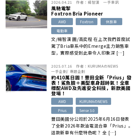
2026.04.21
作者：
楊智漢
一手車訊
風馳電掣
Foxtron Bria Pioneer
AWD
Foxtron
休旅車
電動車
文/楊智漢 圖/高奕程 在上次我們首度試
駕了Bria車系中的Emerge主力銷售車
型，實際感受到此車令人印象深 […]
2025.07.16
作者：
KURUMAのNEWS
一手企劃
/
專題企劃
約410萬日圓！豐田全新「Prius」發
表！鯊魚臉＋美型車身超帥氣！全車
標配AWD及先進安全科技，新款美國
登場！
AWD
KURUMAのNEWS
Prius
Sense 3.0
豐田美國分公司於2025年6月16日發表
了全新2026年款油電混合車「Prius」。
這款新車有什麼特色呢？ 全 […]