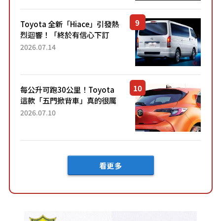
兼具優異節能表現與舒適
「三...
Toyota 全新「Hiace」引發熱
烈迴響！「終於有信心下訂
了！」「哪個等級交車最
2026.07.14
快？」討論不斷！但下訂後竟
然還要等「超過半年」才能交
車？...
每公升可跑30公里！Toyota
這款「五門掀背車」真的很厲
害！ 擁有全長4.3公尺的「剛剛
2026.07.10
好車身尺寸」，配備全面升
級！ 採Hybrid專屬設...
看更多