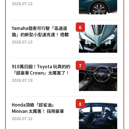
22.4公里低油耗表現超亮眼！
2026.07.12
配備豐富、超越售價水準，堪
稱高CP值代表的「...
Yamaha發表可行駛「高速道
路」的新型小型速克達！ 搭載
能享受超強勁「渦輪感」的動
2026.07.13
力系統！ 採用與高階「Super
Sport」車款相同的...
910萬日圓！Toyota 玩真的的
「超豪華 Crown」太厲害了！
採用由「匠人技藝」打造的
2026.07.19
「專屬車色」與運動化「底盤
設定」！還配備專屬豪華...
Honda頂級「超省油」
Minivan 太厲害！ 採用豪華
「真皮座椅」與專屬「黑色內
2026.07.12
裝」！ 每公升可跑約20公里，