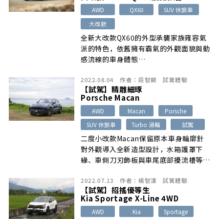
AWD
QX60
SUV 休旅車
大改款
全新大改款QX60的外型承襲家族雍容氣
派的特色，依舊擁有霸氣的外觀面貌與動
感流線的車身體態…
2022.08.04
作者：
莊智顯
試駕體驗
【試駕】精雕細琢
Porsche Macan
AWD
Macan
Porsche
SUV 休旅車
Turbo 渦輪
試駕
二度小改款Macan保留原本車身輪廓針
對外觀導入全新造型設計，水箱護罩下
緣、車側刀刃飾板與車尾底部擾流槽等…
2022.07.13
作者：
楊智漢
試駕體驗
【試駕】招搖優等生
Kia Sportage X-Line 4WD
AWD
Kia
Sportage