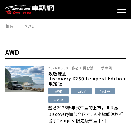
首頁
AWD
AWD
2026.06.30
作者：
楊智漢
一手車訊
致敬原創
Discovery D250 Tempest Edition
限定版
AWD
LSUV
特仕車
限定版
趁著2026新年式車型的上市，JLR為
Discovery這部全尺寸7人座旗艦休旅推
出了Tempest限定版車型 […]