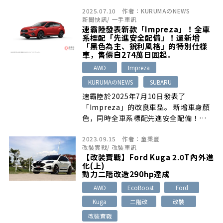
2025.07.10
作者：
KURUMAのNEWS
新聞快訊
/
一手車訊
速霸陸發表新款「Impreza」！全車
系標配「先進安全配備」！還新增
「黑色為主、銳利風格」的特別仕樣
車，售價自274萬日圓起。
AWD
Impreza
KURUMAのNEWS
SUBARU
速霸陸於2025年7月10日發表了
「Impreza」的改良車型。 新增車身顏
色，同時全車系標配先進安全配備！
[…]
2023.09.15
作者：
童秉豐
改裝實戰
/
改裝車訊
【改裝實戰】Ford Kuga 2.0T內外進
化(上)
動力二階改造290hp達成
AWD
EcoBoost
Ford
Kuga
二階改
改裝
改裝實戰