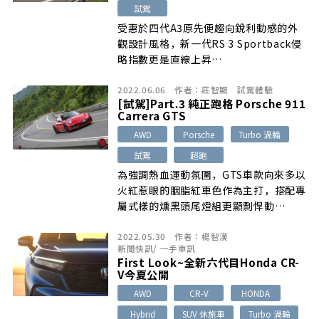
試駕
受惠於四代A3原先便趨向銳利動感的外
觀設計風格，新一代RS 3 Sportback侵
略指數更是直線上昇…
2022.06.06
作者：
莊智顯
試駕體驗
[試駕]Part.3 純正跑格 Porsche 911
Carrera GTS
AWD
Porsche
Turbo 渦輪
試駕
超跑
為強調熱血運動氛圍，GTS車款向來多以
火紅惹眼的胭脂紅車色作為主打，搭配專
屬式樣的燻黑頭尾燈組更顯剽悍動…
2022.05.30
作者：
楊智漢
新聞快訊
/
一手車訊
First Look~全新六代目Honda CR-
V今夏公開
AWD
CR-V
HONDA
Hybrid
SUV 休旅車
Turbo 渦輪