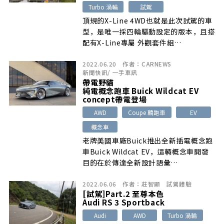
Turbo 渦輪
試駕
頂規的X-Line 4WD也就是此次試駕的車
型，是唯一採四輪驅動設定的版本，且搭
配有X-Line專屬 外觀套件組…
2022.06.20
作者：
CARNEWS
新聞快訊
/
一手車訊
帶電野貓
純電概念跑車 Buick Wildcat EV
concept帶電登場
AWD
Coupe 轎跑車
EV
概念車
老牌美國車廠Buick推出全新插電概念跑
車Buick Wildcat EV，這輛概念車開發
目的在於傳達全新設計語彙…
2022.06.06
作者：
莊智顯
試駕體驗
[試駕]Part.2 至尊本色
Audi RS 3 Sportback
Audi
AWD
Turbo 渦輪