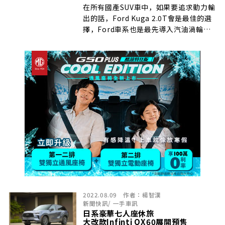
在所有國產SUV車中，如果要追求動力輸
出的話，Ford Kuga 2.0T會是最佳的選
擇，Ford車系也是最先導入汽油渦輪引
擎系統的品牌…
2022.08.09
作者：
楊智漢
新聞快訊
/
一手車訊
日系豪華七人座休旅
大改款Infinti QX60展開預售