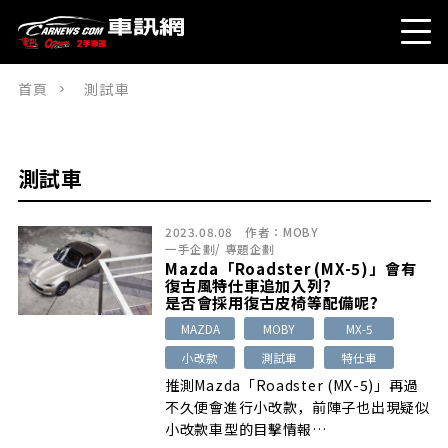
首頁
測試車
測試車
2023.08.08
作者：
MOBY
一手企劃
/
專題企劃
Mazda「Roadster (MX-5)」會有
復古風特仕車追加入列?
是否會採用復古皮椅等配備呢?
MAZDA
MOBY
MX-5
小改款
測試車
特仕車
推測Mazda「Roadster (MX-5)」再過
不久便會進行小改款，前陣子也出現疑似
小改款車型的目擊情報…