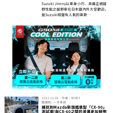
Suzuki Jimny以車身小巧、具備正統越
野性能之越野車在日本國內外大受歡迎。
是Suzuki相當有人氣的車款…
2022.12.06
作者：
MOBY
間諜照
/
一手車訊
捕捉到Mazda新旗艦車型「CX-90」
測試車!與CX-60之間的差異更加鮮明