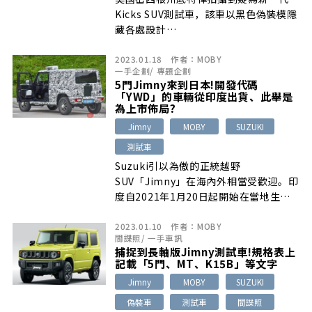
Kicks SUV測試車，該車以黑色偽裝模隱
藏各處設計…
2023.01.18
作者：
MOBY
一手企劃
/
專題企劃
5門Jimny來到日本!開發代碼
「YWD」的車輛從印度出貨、此舉是
為上市佈局?
Jimny
MOBY
SUZUKI
測試車
Suzuki引以為傲的正統越野
SUV「Jimny」在海內外相當受歡迎。印
度自2021年1月20日起開始在當地生
產…
2023.01.10
作者：
MOBY
間諜照
/
一手車訊
捕捉到長軸版Jimny測試車!規格表上
記載「5門、MT、K15B」等文字
Jimny
MOBY
SUZUKI
偽裝車
測試車
間諜照