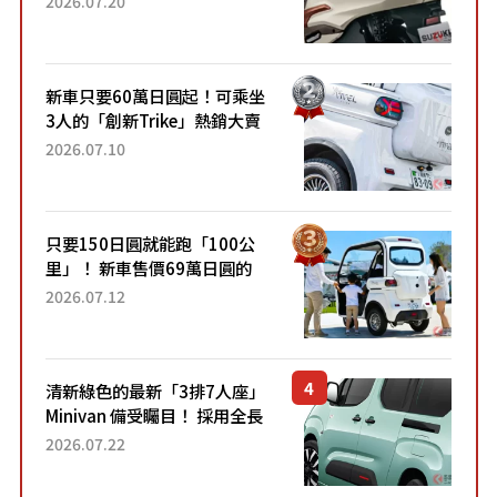
2026.07.20
升級，騎乘更加舒適！已陸續
開始出口的新款「B...
新車只要60萬日圓起！可乘坐
3人的「創新Trike」熱銷大賣
成為人氣車款！「養車成本真
2026.07.10
的超便宜！」「150日圓就能
跑100公里」「小朋友坐得...
只要150日圓就能跑「100公
里」！ 新車售價69萬日圓的
「3人座」Trike大受歡迎！ 順
2026.07.12
應時代需求，究竟為何能迅速
熱賣？
清新綠色的最新「3排7人座」
Minivan 備受矚目！ 採用全長
4.7公尺剛剛好的車身尺寸與
2026.07.22
「滑門」設計！ 還推出467萬
元日圓起的5人座版...