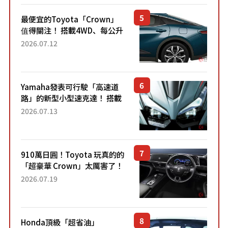
最便宜的Toyota「Crown」
值得關注！ 搭載4WD、每公升
22.4公里低油耗表現超亮眼！
2026.07.12
配備豐富、超越售價水準，堪
稱高CP值代表的「...
Yamaha發表可行駛「高速道
路」的新型小型速克達！ 搭載
能享受超強勁「渦輪感」的動
2026.07.13
力系統！ 採用與高階「Super
Sport」車款相同的...
910萬日圓！Toyota 玩真的的
「超豪華 Crown」太厲害了！
採用由「匠人技藝」打造的
2026.07.19
「專屬車色」與運動化「底盤
設定」！還配備專屬豪華...
Honda頂級「超省油」