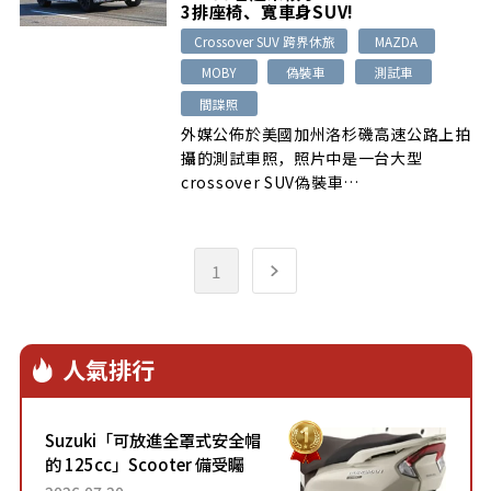
3排座椅、寬車身SUV!
Crossover SUV 跨界休旅
MAZDA
MOBY
偽裝車
測試車
間諜照
外媒公佈於美國加州洛杉磯高速公路上拍
攝的測試車照，照片中是一台大型
crossover SUV偽裝車…
1
人氣排行
Suzuki「可放進全罩式安全帽
的 125cc」Scooter 備受矚
目！採用全新流線設計與各項