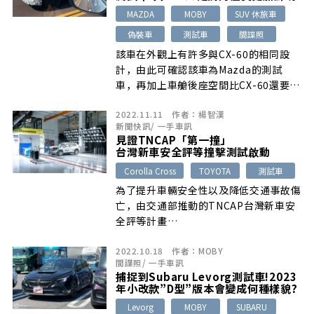
MAZDA
MOBY
SUV 休旅車
偽裝車
測試車
間諜照
該車在外觀上有許多與CX-60的相同設
計，由此可確認該車為Mazda的測試
車，再加上車艙後座空間比CX-60還要…
2022.11.11
作者：
楊智漢
新聞快訊
/
一手車訊
見證TNCAP「第一撞」
台灣新車安全評等撞擊測試啟動
Corolla Cross
TOYOTA
測試車
為了提升車輛安全性以及降低交通事故傷
亡，由交通部推動的TNCAP台灣新車安
全評等計畫…
2022.10.18
作者：
MOBY
間諜照
/
一手車訊
捕捉到Subaru Levorg測試車!2023
年小改款”D型”版本會變成何種樣貌?
Levorg
MOBY
SUBARU