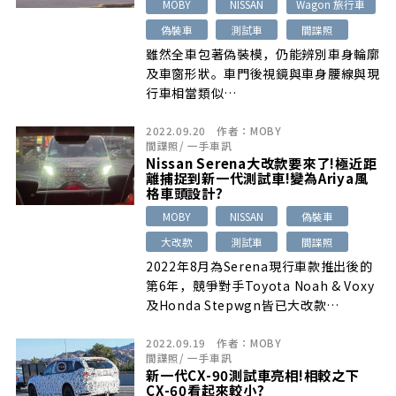
MOBY
NISSAN
Wagon 旅行車
偽裝車
測試車
間諜照
雖然全車包著偽裝模，仍能辨別車身輪廓
及車窗形狀。車門後視鏡與車身腰線與現
行車相當類似…
2022.09.20
作者：
MOBY
間諜照
/
一手車訊
Nissan Serena大改款要來了!極近距
離捕捉到新一代測試車!變為Ariya風
格車頭設計?
MOBY
NISSAN
偽裝車
大改款
測試車
間諜照
2022年8月為Serena現行車款推出後的
第6年，競爭對手Toyota Noah & Voxy
及Honda Stepwgn皆已大改款…
2022.09.19
作者：
MOBY
間諜照
/
一手車訊
新一代CX-90測試車亮相!相較之下
CX-60看起來較小?