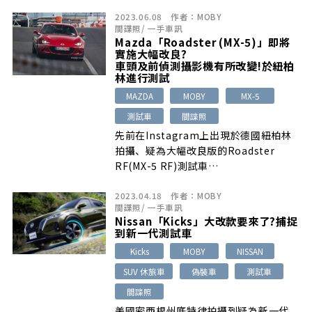
2023.06.08
作者：
MOBY
間諜照
/
一手車訊
Mazda「Roadster (MX-5)」即將
實施大幅改良?
車頭及前偵測攝影機有所改變!於紐柏
林進行測試
MAZDA
MOBY
MX-5
測試車
間諜照
先前在Instagram上出現於德國紐柏林
拍攝、疑為大幅改良版的Roadster
RF(MX-5 RF)測試車…
2023.04.18
作者：
MOBY
間諜照
/
一手車訊
Nissan「Kicks」大改款要來了?捕捉
到新一代測試車
Kicks
MOBY
NISSAN
SUV 休旅車
偽裝車
測試車
間諜照
美國密西根州底特律拍攝到疑為新一代