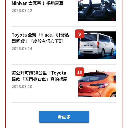
Minivan 太厲害！ 採用豪華
「真皮座椅」與專屬「黑色內
2026.07.12
裝」！ 每公升可跑約20公里，
兼具優異節能表現與舒適
「三...
Toyota 全新「Hiace」引發熱
烈迴響！「終於有信心下訂
了！」「哪個等級交車最
2026.07.14
快？」討論不斷！但下訂後竟
然還要等「超過半年」才能交
車？...
每公升可跑30公里！Toyota
這款「五門掀背車」真的很厲
害！ 擁有全長4.3公尺的「剛剛
2026.07.10
好車身尺寸」，配備全面升
級！ 採Hybrid專屬設...
看更多