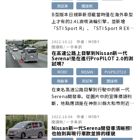
測試車
間諜照
B型版本日規車新搭載當時僅在海外車型
上才有的2.4L直噴渦輪引擎，並新增
「STI Sport R」、「STI Sport R EX」
…
2022.10.12
作者：
MOBY
間諜照
/
一手車訊
在高速公路上目擊到Nissan新一代
Serena!是在進行ProPILOT 2.0的測
試嗎?
MOBY
NISSAN
ProPILOT2.0
偽裝車
測試車
間諜照
在東名高速公路目擊到行駛中的新一代
Serena開發車。從圖片中的宣傳標語判
斷，地點應該是在神奈川縣大和市附近…
2022.10.04
作者：
MOBY
間諜照
/
一手車訊
Nissan新一代Serena開發車清晰照!
也拍到與現行車款並排的樣貌