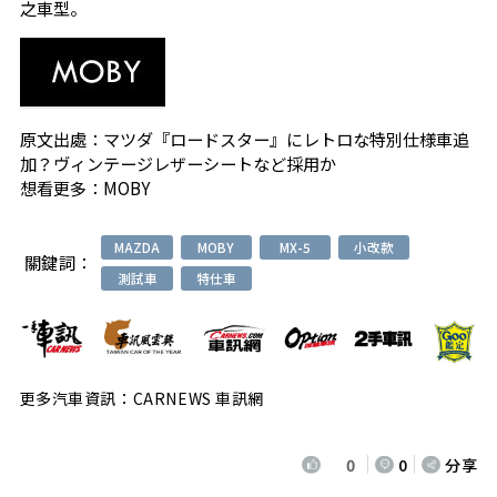
之車型。
原文出處：
マツダ『ロードスター』にレトロな特別仕様車追
加？ヴィンテージレザーシートなど採用か
想看更多：
MOBY
MAZDA
MOBY
MX-5
小改款
關鍵詞：
測試車
特仕車
更多汽車資訊：CARNEWS 車訊網
0
0
分享