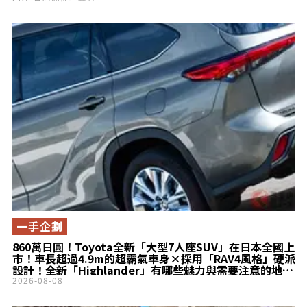
一手企劃
860萬日圓！Toyota全新「大型7人座SUV」在日本全國上
市！車長超過4.9m的超霸氣車身×採用「RAV4風格」硬派
設計！全新「Highlander」有哪些魅力與需要注意的地
方？
2026-08-08