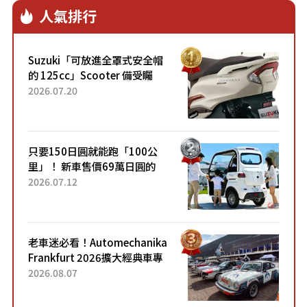
人氣排行
Suzuki「可放進全罩式安全帽
的 125cc」Scooter 備受矚
目！採用全新流線設計與各項
2026.07.20
升級，騎乘更加舒適！已陸續
開始出口的新款「B...
只要150日圓就能跑「100公
里」！ 新車售價69萬日圓的
「3人座」Trike大受歡迎！ 順
2026.07.12
應時代需求，究竟為何能迅速
熱賣？
老車迷必看！Automechanika
Frankfurt 2026擴大經典車專
區 1954年珍稀古董車現場修復
2026.08.07