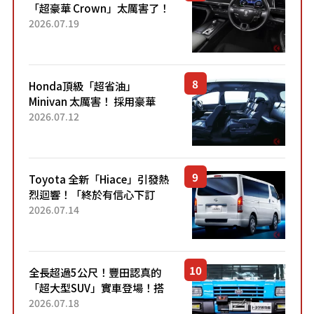
「超豪華 Crown」太厲害了！
採用由「匠人技藝」打造的
2026.07.19
「專屬車色」與運動化「底盤
設定」！還配備專屬豪華...
Honda頂級「超省油」
Minivan 太厲害！ 採用豪華
「真皮座椅」與專屬「黑色內
2026.07.12
裝」！ 每公升可跑約20公里，
兼具優異節能表現與舒適
「三...
Toyota 全新「Hiace」引發熱
烈迴響！「終於有信心下訂
了！」「哪個等級交車最
2026.07.14
快？」討論不斷！但下訂後竟
然還要等「超過半年」才能交
車？...
全長超過5公尺！豐田認真的
「超大型SUV」實車登場！搭
載後輪也會轉向的「四輪轉
2026.07.18