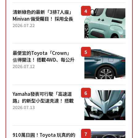
清新綠色的最新「3排7人座」
Minivan 備受矚目！ 採用全長
4.7公尺剛剛好的車身尺寸與
2026.07.22
「滑門」設計！ 還推出467萬
元日圓起的5人座版...
最便宜的Toyota「Crown」
值得關注！ 搭載4WD、每公升
22.4公里低油耗表現超亮眼！
2026.07.12
配備豐富、超越售價水準，堪
稱高CP值代表的「...
Yamaha發表可行駛「高速道
路」的新型小型速克達！ 搭載
能享受超強勁「渦輪感」的動
2026.07.13
力系統！ 採用與高階「Super
Sport」車款相同的...
910萬日圓！Toyota 玩真的的