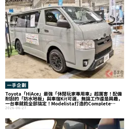
一手企劃
Toyota「HiAce」最強「休閒玩家專用車」超厲害！配備
耐刮的「防水地板」與車宿Kit可選，無論工作還是興趣，
一台車就能全部搞定！Modelista打造的Complete
Car「MRT」備受矚目
2026-06-27