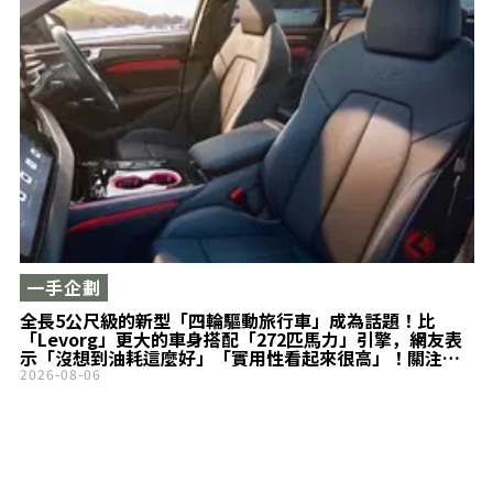
一手企劃
全長5公尺級的新型「四輪驅動旅行車」成為話題！比
「Levorg」更大的車身搭配「272匹馬力」引擎，網友表
示「沒想到油耗這麼好」「實用性看起來很高」！關注
Audi「A6 Avant」
2026-08-06