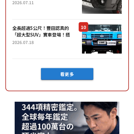
「全黑設計」搭配特別「豪華
2026.07.11
內裝」！ Premium打造的「限
定Bruno」由...
全長超過5公尺！豐田認真的
「超大型SUV」實車登場！搭
載後輪也會轉向的「四輪轉
2026.07.18
向」系統！以宛如「軍用
車!?」般的硬派規格開發的
「Mega C...
看更多