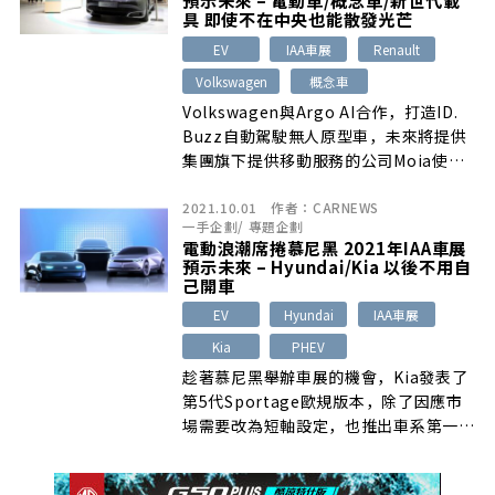
預示未來 – 電動車/概念車/新世代載
具 即使不在中央也能散發光芒
EV
IAA車展
Renault
Volkswagen
概念車
Volkswagen與Argo AI合作，打造ID.
Buzz自動駕駛無人原型車，未來將提供
集團旗下提供移動服務的公司Moia使
用，要和Uber、Lyft等汽車共享服務供
2021.10.01
作者：
CARNEWS
應商對決。ID. Buzz無人車上搭載光學攝
一手企劃
/
專題企劃
影機、毫米波雷達以及雷射雷達
電動浪潮席捲慕尼黑 2021年IAA車展
預示未來 – Hyundai/Kia 以後不用自
己開車
EV
Hyundai
IAA車展
Kia
PHEV
趁著慕尼黑舉辦車展的機會，Kia發表了
第5代Sportage歐規版本，除了因應市
場需要改為短軸設定，也推出車系第一款
PHEV插電式油電混合動力車型。外觀設
計與長軸車型沒有太多差別，採用新世代