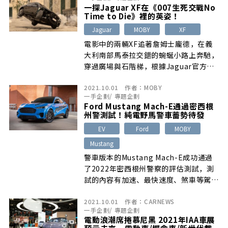
性，但這個FR-DYC系統究竟是什麼呢？
一探Jaguar XF在《007生死交戰No
Time to Die》裡的英姿！
Jaguar
MOBY
XF
電影中的兩輛XF追著詹姆士龐德，在義
大利南部馬泰拉交錯的蜿蜒小路上奔馳，
穿過廣場與石階梯，根據Jaguar官方表
示，XF在電影裡的敏捷穿過狹窄彎道都
2021.10.01
作者：
MOBY
是多虧了全輪驅動系統的功勞。
一手企劃
/
專題企劃
Ford Mustang Mach-E通過密西根
州警測試！純電野馬警車蓄勢待發
EV
Ford
MOBY
Mustang
警車版本的Mustang Mach-E成功通過
了2022年密西根州警察的評估測試，測
試的內容有加速、最快速度、煞車等駕馭
性能方面的測試，還有高速追蹤、緊急狀
2021.10.01
作者：
CARNEWS
況的應變能力等，密西根州的警察每年都
一手企劃
/
專題企劃
會針對新年式的警車進行測試
電動浪潮席捲慕尼黑 2021年IAA車展