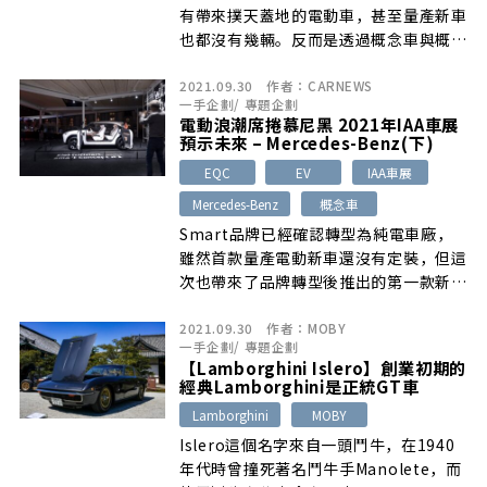
有帶來撲天蓋地的電動車，甚至量產新車
也都沒有幾輛。反而是透過概念車與概念
載具，展現對於未來移動方式的想法和規
2021.09.30
作者：
CARNEWS
劃。
一手企劃
/
專題企劃
電動浪潮席捲慕尼黑 2021年IAA車展
預示未來 – Mercedes-Benz(下)
EQC
EV
IAA車展
Mercedes-Benz
概念車
Smart品牌已經確認轉型為純電車廠，
雖然首款量產電動新車還沒有定裝，但這
次也帶來了品牌轉型後推出的第一款新作
品。名為Concept #1的純電概念車，是
2021.09.30
作者：
MOBY
一輛小型跨界SUV
一手企劃
/
專題企劃
【Lamborghini Islero】創業初期的
經典Lamborghini是正統GT車
Lamborghini
MOBY
Islero這個名字來自一頭鬥牛，在1940
年代時曾撞死著名鬥牛手Manolete，而