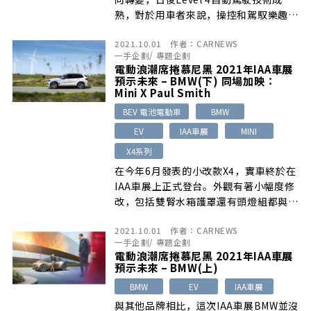
熟，對於用車者來說，操控和駕馭樂趣將
不再是值得關注的重點。雖然短時間內可
2021.10.01
作者：
CARNEWS
能還不會發生，但以後很可能車上只剩下
一手企劃
/
專題企劃
乘客，駕駛角色也會比過去模糊許多。
電動浪潮席捲慕尼黑 2021年IAA車展
預示未來 – BMW(下) 同場加映：
Mini X Paul Smith
BEV 電池電動車
BMW
EV
IAA車展
MINI
X4系列
在今年6月發表的小改款X4，實車終於在
IAA車展上正式登台。外觀有著小幅度修
改，包括雙腎水箱護罩還有頭燈組都與先
前稍有不同，而最明顯的改變就屬全新
2021.10.01
作者：
CARNEWS
3D立體尾燈組。
一手企劃
/
專題企劃
電動浪潮席捲慕尼黑 2021年IAA車展
預示未來 – BMW(上)
BMW
EV
IAA車展
與其他品牌相比，這次IAA車展BMW並沒