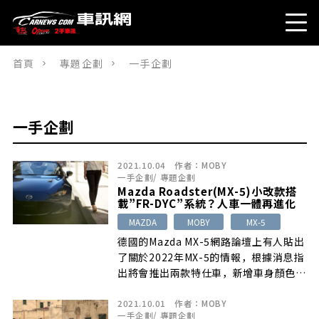
首頁
專題企劃
一手企劃
一手企劃
2021.10.04
作者：
MOBY
一手企劃
/
專題企劃
Mazda Roadster(MX-5)小改款搭
載”FR-DYC”系統？人車一體再進化
MAZDA
MOBY
MX-5
德國的Mazda MX-5網路論壇上有人貼出
了關於2022年MX-5的情報，根據消息指
出將會推出兩款特仕車，新增車身顏色”
Platinum Quartz Metallic”，搭載”
2021.10.01
作者：
MOBY
FR-DYC系統”以獲得更加優越的駕馭
一手企劃
/
專題企劃