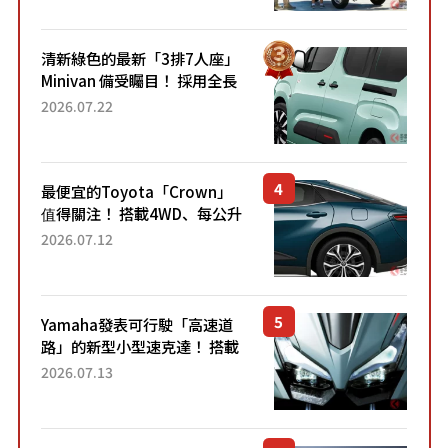
熱賣？
清新綠色的最新「3排7人座」
Minivan 備受矚目！ 採用全長
4.7公尺剛剛好的車身尺寸與
2026.07.22
「滑門」設計！ 還推出467萬
元日圓起的5人座版...
最便宜的Toyota「Crown」
值得關注！ 搭載4WD、每公升
22.4公里低油耗表現超亮眼！
2026.07.12
配備豐富、超越售價水準，堪
稱高CP值代表的「...
Yamaha發表可行駛「高速道
路」的新型小型速克達！ 搭載
能享受超強勁「渦輪感」的動
2026.07.13
力系統！ 採用與高階「Super
Sport」車款相同的...