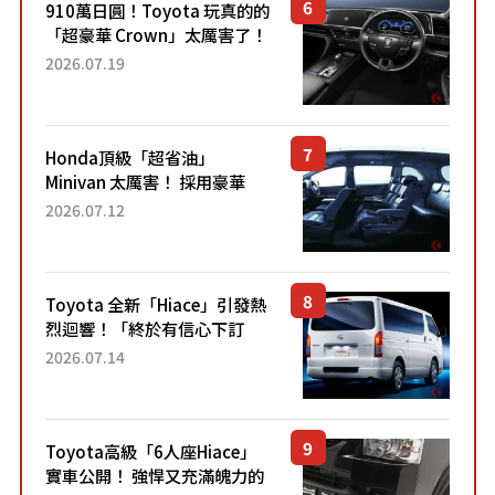
910萬日圓！Toyota 玩真的的
「超豪華 Crown」太厲害了！
採用由「匠人技藝」打造的
2026.07.19
「專屬車色」與運動化「底盤
設定」！還配備專屬豪華...
Honda頂級「超省油」
Minivan 太厲害！ 採用豪華
「真皮座椅」與專屬「黑色內
2026.07.12
裝」！ 每公升可跑約20公里，
兼具優異節能表現與舒適
「三...
Toyota 全新「Hiace」引發熱
烈迴響！「終於有信心下訂
了！」「哪個等級交車最
2026.07.14
快？」討論不斷！但下訂後竟
然還要等「超過半年」才能交
車？...
Toyota高級「6人座Hiace」
實車公開！ 強悍又充滿魄力的