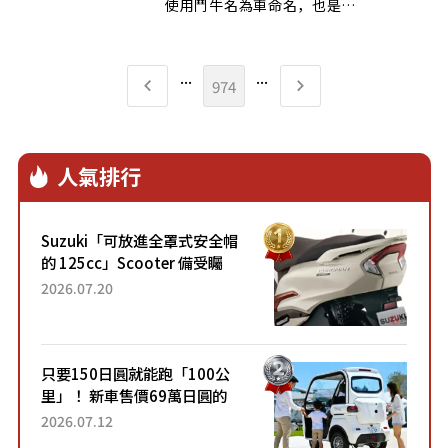
使用鬥牛名為車命名，也是
Lamborghini的傳統。之後也發表了高
性能車型 Islero S，Lamborghini
Islero於1970年結束販售，成為僅生產
...
...
974
了225台的超稀有車款。
人氣排行
Suzuki「可放進全罩式安全帽
的 125cc」Scooter 備受矚
目！採用全新流線設計與各項
2026.07.20
升級，騎乘更加舒適！已陸續
開始出口的新款「B...
只要150日圓就能跑「100公
里」！ 新車售價69萬日圓的
「3人座」Trike大受歡迎！ 順
2026.07.12
應時代需求，究竟為何能迅速