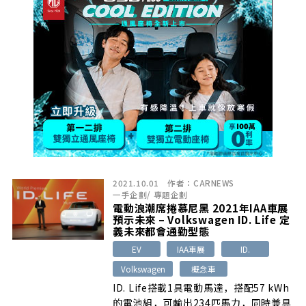
家族設計語言，大型水箱護罩還是可以看
到虎鼻元素。
2021.10.01
作者：
CARNEWS
一手企劃
/
專題企劃
電動浪潮席捲慕尼黑 2021年IAA車展
預示未來 – Volkswagen ID. Life 定
義未來都會通勤型態
EV
IAA車展
ID.
Volkswagen
概念車
ID. Life搭載1具電動馬達，搭配57 kWh
的電池組，可輸出234匹馬力，同時兼具