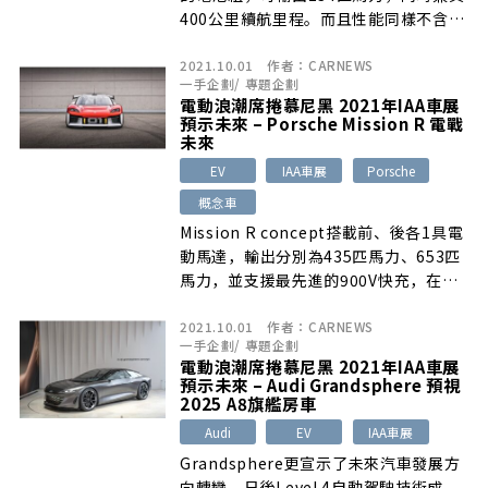
400公里續航里程。而且性能同樣不含
糊，0~100km/h加速6.9秒。離地高度介
2021.10.01
作者：
CARNEWS
於跨界休旅和掀背車之間，但因為沒有四
一手企劃
/
專題企劃
輪傳動車型，因此越野能力不用太期待。
電動浪潮席捲慕尼黑 2021年IAA車展
預示未來 – Porsche Mission R 電戰
未來
EV
IAA車展
Porsche
概念車
Mission R concept搭載前、後各1具電
動馬達，輸出分別為435匹馬力、653匹
馬力，並支援最先進的900V快充，在比
賽途中需要充電時，15分鐘就可以讓電
2021.10.01
作者：
CARNEWS
量從5%回到80%。
一手企劃
/
專題企劃
電動浪潮席捲慕尼黑 2021年IAA車展
預示未來 – Audi Grandsphere 預視
2025 A8旗艦房車
Audi
EV
IAA車展
Grandsphere更宣示了未來汽車發展方
向轉變，日後Level 4自動駕駛技術成