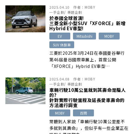
2025.04.10
作者：
MOBY
一手企劃
/
專題企劃
於泰國全球首演!
三菱全新小型SUV「XFORCE」新增
Hybrid EV車型!
EV
Mitsubishi
MOBY
SUV 休旅車
三菱於2025年3月24日在泰國曼谷舉行
第46屆曼谷國際車展上，首度公開
「XFORCE」Hybrid EV車型…
2025.04.08
作者：
MOBY
一手企劃
/
專題企劃
車輛行駛10萬公里就到其壽命是騙人
的?
針對實際行駛里程及延長愛車壽命的
方法進行調查
MOBY
百問
常聽到人家說「車輛行駛10萬公里差不
多就到其壽命」，但似乎有一些企業正在