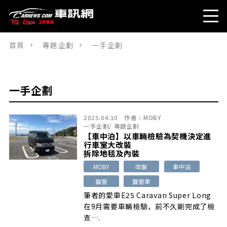
首頁
專題企劃
一手企劃
一手企劃
2025.04.10
作者：
MOBY
一手企劃
/
專題企劃
【車中泊】以車輛檢驗為契機決定進
行車室大改裝
拆除地毯及內裝
MOBY
改裝
車中泊
露營
露營車
筆者的愛車E25 Caravan Super Long
在9月需要車輛檢驗，前不久剛完成了檢
查….