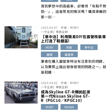
買到夢想中的高級車，卻覺得「有點不對
勁…」，這是常見的情況嗎？購買車輛的
那一刻…
2025.04.07
作者：
MOBY
一手企劃
/
專題企劃
【車中泊】利用簡易DIY在露營改裝車
上打造了鞋櫃區!
MOBY
改裝
車中泊
露營
露營車
筆者在購入露營車時沒有注意到的問題，
以及實際上路出發後發現的問題之一，就
是鞋櫃…
2025.04.02
作者：
MOBY
一手企劃
/
專題企劃
成為Skyline GT-R傳說起源
第一代Nissan Skyline GT-
R（PGC10／KPGC10）
MOBY
NISSAN