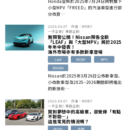
Honda宣佈於2025年7月24日將對旗下
小型MPV「FREED」的汽油車型進行部
分改良…
2025.04.07
作者：
MOBY
一手企劃
/
專題企劃
無預警公開！Nissan預告全新
「LEAF」與「大型MPV」將於2025
年年中發表！
海外市場亦有多款新車登場
Leaf
MOBY
MPV
NISSAN
Nissan於2025年3月26日公佈新車型、
小改款車型及2025~2026期間即將推出
的新技術…
2025.04.07
作者：
MOBY
一手企劃
/
專題企劃
買到夢想中的高級車，卻覺得「有點
不對勁…」
這是常見的情況嗎？
MOBY
百問