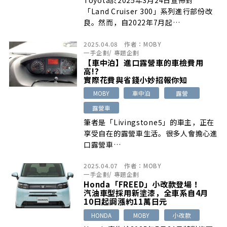
Toyota於2025年3月24日宣佈對
「Land Cruiser 300」系列進行部份改
良。然而，自2022年7月起…
2025.04.08
作者：
MOBY
一手企劃
/
專題企劃
【車中泊】進口露營車的車檢費用
高!?
實際花費與省錢小妙招報你知
MOBY
車中泊
露營
露營車
筆者是「Livingstone5」的車主，正在
享受自在的露營車生活。很多人會擔心進
口露營車…
2025.04.07
作者：
MOBY
一手企劃
/
專題企劃
Honda「FREED」小改款登場！
汽油車型採用新塗漆，全車系自4月
10日起調漲約11萬日元
HONDA
MOBY
小改款