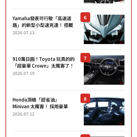
稱高CP值代表的「...
Yamaha發表可行駛「高速道
路」的新型小型速克達！ 搭載
能享受超強勁「渦輪感」的動
2026.07.13
力系統！ 採用與高階「Super
Sport」車款相同的...
910萬日圓！Toyota 玩真的的
「超豪華 Crown」太厲害了！
採用由「匠人技藝」打造的
2026.07.19
「專屬車色」與運動化「底盤
設定」！還配備專屬豪華...
Honda頂級「超省油」
Minivan 太厲害！ 採用豪華
「真皮座椅」與專屬「黑色內
2026.07.12
裝」！ 每公升可跑約20公里，
兼具優異節能表現與舒適
「三...