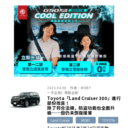
2025.04.08
作者：
MOBY
一手企劃
/
專題企劃
Toyota「Land Cruiser 300」進行
部份改良！
除了符合法規，防盜功能也全面升
級……但仍未恢復接單
Land Cruiser
MOBY
TOYOTA