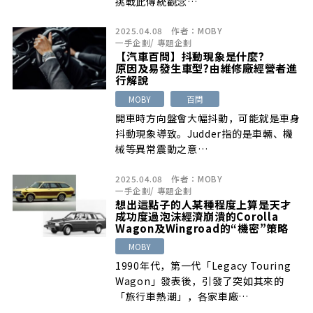
挑戰此傳統觀念…
2025.04.08
作者：
MOBY
一手企劃
/
專題企劃
【汽車百問】抖動現象是什麼?
原因及易發生車型?由維修廠經營者進
行解說
MOBY
百問
開車時方向盤會大幅抖動，可能就是車身
抖動現象導致。Judder指的是車輛、機
械等異常震動之意…
2025.04.08
作者：
MOBY
一手企劃
/
專題企劃
想出這點子的人某種程度上算是天才
成功度過泡沫經濟崩潰的Corolla
Wagon及Wingroad的“機密”策略
MOBY
1990年代，第一代「Legacy Touring
Wagon」發表後，引發了突如其來的
「旅行車熱潮」，各家車廠…