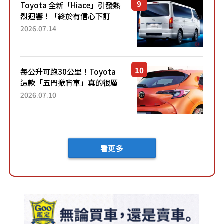
Toyota 全新「Hiace」引發熱
烈迴響！「終於有信心下訂
了！」「哪個等級交車最
2026.07.14
快？」討論不斷！但下訂後竟
然還要等「超過半年」才能交
車？...
每公升可跑30公里！Toyota
這款「五門掀背車」真的很厲
害！ 擁有全長4.3公尺的「剛剛
2026.07.10
好車身尺寸」，配備全面升
級！ 採Hybrid專屬設...
看更多