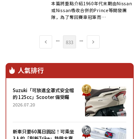
本篇將重點介紹1960年代末期由Nissan
或Nissan吸收合併的Prince等開發團
隊，為了奪回賽車冠軍而…
...
...
833
人氣排行
Suzuki「可放進全罩式安全帽
的 125cc」Scooter 備受矚
目！採用全新流線設計與各項
2026.07.20
升級，騎乘更加舒適！已陸續
開始出口的新款「B...
新車只要60萬日圓起！可乘坐
3人的「創新Trike」熱銷大賣