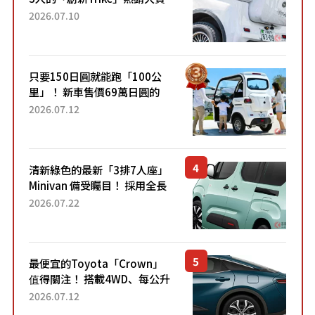
成為人氣車款！「養車成本真
2026.07.10
的超便宜！」「150日圓就能
跑100公里」「小朋友坐得...
只要150日圓就能跑「100公
里」！ 新車售價69萬日圓的
「3人座」Trike大受歡迎！ 順
2026.07.12
應時代需求，究竟為何能迅速
熱賣？
清新綠色的最新「3排7人座」
Minivan 備受矚目！ 採用全長
4.7公尺剛剛好的車身尺寸與
2026.07.22
「滑門」設計！ 還推出467萬
元日圓起的5人座版...
最便宜的Toyota「Crown」
值得關注！ 搭載4WD、每公升
22.4公里低油耗表現超亮眼！
2026.07.12
配備豐富、超越售價水準，堪