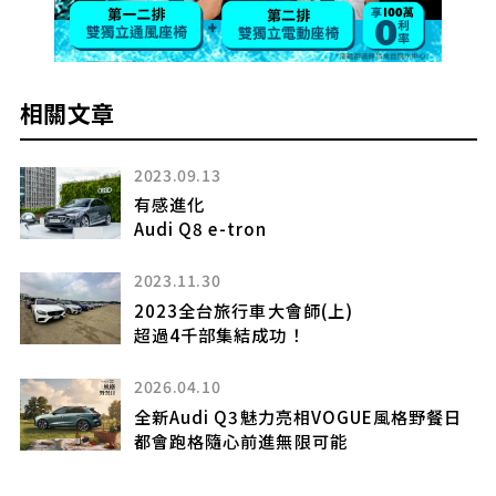
相關文章
2023.09.13
有感進化
S
Audi Q8 e-tron
2023.11.30
2023全台旅行車大會師(上)
境
超過4千部集結成功！
2026.04.10
全新Audi Q3魅力亮相VOGUE風格野餐日
都會跑格隨心前進無限可能
務品
造