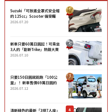
Suzuki「可放進全罩式安全帽
的 125cc」Scooter 備受矚
目！採用全新流線設計與各項
2026.07.20
升級，騎乘更加舒適！已陸續
開始出口的新款「B...
新車只要60萬日圓起！可乘坐
3人的「創新Trike」熱銷大賣
成為人氣車款！「養車成本真
2026.07.10
的超便宜！」「150日圓就能
跑100公里」「小朋友坐得...
只要150日圓就能跑「100公
里」！ 新車售價69萬日圓的
「3人座」Trike大受歡迎！ 順
2026.07.12
應時代需求，究竟為何能迅速
熱賣？
清新綠色的最新「3排7人座」