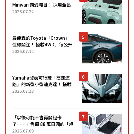
Minivan 備受矚目！ 採用全長
4.7公尺剛剛好的車身尺寸與
2026.07.22
「滑門」設計！ 還推出467萬
元日圓起的5人座版...
最便宜的Toyota「Crown」
值得關注！ 搭載4WD、每公升
22.4公里低油耗表現超亮眼！
2026.07.12
配備豐富、超越售價水準，堪
稱高CP值代表的「...
Yamaha發表可行駛「高速道
路」的新型小型速克達！ 搭載
能享受超強勁「渦輪感」的動
2026.07.13
力系統！ 採用與高階「Super
Sport」車款相同的...
「以後可能不會再開輕卡
了……」售價 88 萬日圓的「超
迷你輕型貨車」引發兩極評
2026.07.09