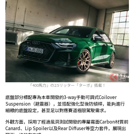
「400馬力」の2.5リッター「ターボ」搭載！
底盤部分標配專為本車開發的3-way手動可調式Coilover
Suspension（避震器），並搭配強化型後防傾桿，能夠進行
細緻的底盤設定，甚至足以對應賽道極限駕駛需求。
外觀方面，採用了經過風洞測試開發的專屬霧面Carbon材質前
Canard、Lip Spoiler以及Rear Diffuser等空力套件，展現出