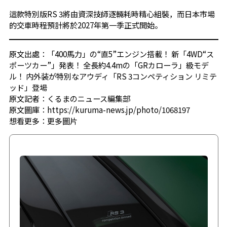
這款特別版RS 3將由資深技師逐輛耗時精心組裝，而日本市場
的交車時程預計將於2027年第一季正式開始。
原文出處：「400馬力」の“直5”エンジン搭載！ 新「4WD“ス
ポーツカー”」発表！ 全長約4.4mの「GRカローラ」級モデ
ル！ 内外装が特別なアウディ「RS 3コンペティション リミテ
ッド」登場
原文記者：くるまのニュース編集部
原文圖庫：https://kuruma-news.jp/photo/1068197
想看更多：
更多圖片