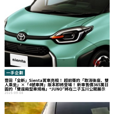
一手企劃
豐田「全新」Sienta實車亮相！ 超前衛的「取消後座、雙
人乘坐」×「4號車牌」版本即將登場！ 新車售價365萬日
圓的「雙座廂型車規格」“JUNO”將在二子玉川公開展示
2025-09-08