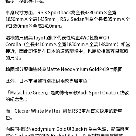
獨樹一格的存在感。
車身尺寸方面，RS 3 Sportback為全長4380mm×全寬
1850mm×全高1435mm；RS 3 Sedan則為全長4535mm×全
寬1850mm×全高1410mm。
這樣的尺碼與Toyota旗下代表性純正4WD性能車GR
Corolla（全長4410mm×全寬1850mm×全高1480mm）相當
接近，因此即使是在日本的道路環境中，也屬於相當容易駕馭
的尺寸。
輪圈部分配備塗裝為Matte Neodymium Gold的19吋鋁圈。
此外，日本市場還特別提供兩款專屬車色：
「Malachite Green」是向傳奇車款Audi Sport Quattro致敬
的紀念色；
而「Glacier White Matte」則是RS 3車系首次採用的新車
色。
內裝同樣以Neodymium Gold與Black作為主色調，配備擁有
霧面Carbon背殼的RS Bucket Seat，以及刻有專屬序號的