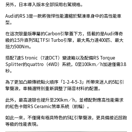
另外，日本導入版本全部採用右駕規格。
Audi的RS 3是一款將強悍性能濃縮於緊湊車身中的高性能車
型。
在這次限量版專屬的Carbon引擎蓋下方，搭載的是Audi傳奇
級的2.5升直列5缸TFSI Turbo引擎，最大馬力達400匹、最大
扭力500Nm。
搭配7速S tronic（7速DCT）變速箱以及配備RS Torque
Splitter的quattro（4WD）系統，0至100km／h加速僅需3.8
秒。
為了更加凸顯傳統點火順序「1-2-4-5-3」所帶來迷人的5缸引
擎聲浪，車輛還特別重新調整了隔音材料的配置。
此外，最高速限也提升至290km／h，並標配對應高性能需求
的紅色卡鉗RS Ceramic煞車系統（前輪）。
如此一來，不僅擁有極具特色的5缸引擎聲浪，更具備接近超跑
等級的性能表現。