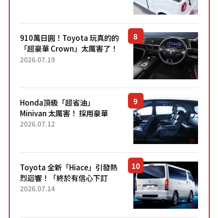
價！「150 日圓就能跑 100 公
里！」「免驗車真的太棒
了！...
910萬日圓！Toyota 玩真的的
「超豪華 Crown」太厲害了！
採用由「匠人技藝」打造的
2026.07.19
「專屬車色」與運動化「底盤
設定」！還配備專屬豪華...
Honda頂級「超省油」
Minivan 太厲害！ 採用豪華
「真皮座椅」與專屬「黑色內
2026.07.12
裝」！ 每公升可跑約20公里，
兼具優異節能表現與舒適
「三...
Toyota 全新「Hiace」引發熱
烈迴響！「終於有信心下訂
了！」「哪個等級交車最
2026.07.14
快？」討論不斷！但下訂後竟
然還要等「超過半年」才能交