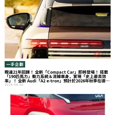
一手企劃
睽違21年回歸！ 全新「Compact Car」即將登場！ 搭載
「190匹馬力」動力系統＆流線車身，實現「史上最高效
率」！ 全新 Audi「A2 e-tron」預計於2026年秋季在德國
全球首度公開
2026-08-06