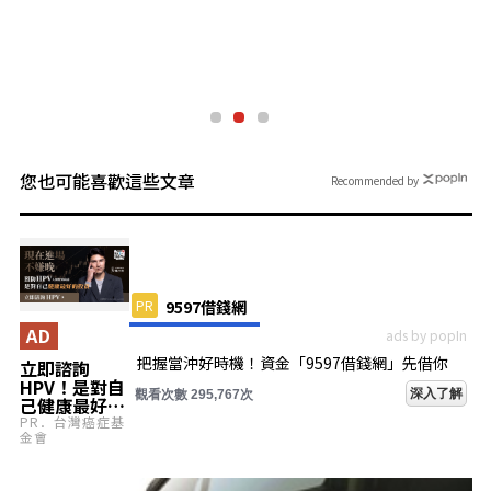
您也可能喜歡這些文章
Recommended by
PR
9597借錢網
AD
ads by popIn
把握當沖好時機！資金「9597借錢網」先借你
立即諮詢
HPV！是對自
深入了解
觀看次數 295,767次
己健康最好的
投資，把握現
PR．台灣癌症基
金會
在不嫌晚！