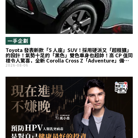
一手企劃
Toyota 發表新款「5 人座」SUV！採用硬派又「超粗獷」
的設計！氣勢十足的「黑色」雙色車身也超帥！高 CP 值同
樣令人驚喜，全新 Corolla Cross Z「Adventure」備受
矚目！
2026-08-06