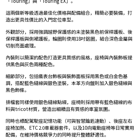
「Touring」與「Touring EX」。
這兩個新等級透過最佳化價格與配備組合，精簡必要裝備，打
造出更具性價比的入門定位車型。
外觀部分，採用強調越野保護感的未塗裝黑色前保桿護板、後
保桿護板與側裙護板，輪圈則使用18吋鋁圈，結合深色金屬與
切削亮面處理。
內裝則以簡潔的配色打造更具質感的風格，座椅與內裝飾板提
供黑色與灰色兩種配色。
細節部分，包括儀表台飾板與裝飾面板採用黑色或白金色基
調，搭配藍色縫線與銀色塗裝，本革方向盤則加入銀色縫線與
黑色飾條。
排檔套同樣使用銀色縫線點綴，座椅則採用帶有藍色縫線的布
料與tricot材質，營造出細緻且有質感的車室氛圍。
同時也標配駕駛座記憶功能（可與智慧鑰匙連動）、後座左右
座椅加熱、ETC 2.0車載器套件，以及10向電動座椅等日常實用
配備，在維持價格競爭力的同時提升整體舒適性。