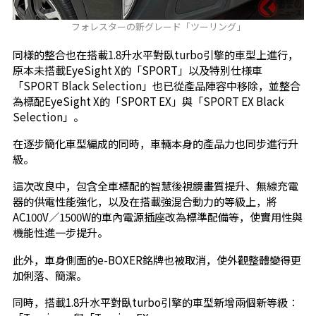
フォレスターの新グレード「ツーリング」
同樣的整合也在搭載1.8升水平對臥turbo引擎的車型上進行，
原本未搭載EyeSight X的「SPORT」以及特別仕様車
「SPORT Black Selection」也已從產品陣容中移除，並整合
為標配EyeSight X的「SPORT EX」與「SPORT EX Black
Selection」。
在逐步簡化車型編成的同時，車輛本身的產品力也同步進行升
級。
這次改良中，包含全車標配的智慧後視鏡畫質提升、無線充電
器的供電性能強化，以及在搭載強混合動力的等級上，將
AC100V／1500W的車內電源插座改為標準配備等，使實用性與
機能性進一步提升。
此外，車身側面的e-BOXER銘牌也被取消，使外觀整體變得更
加俐落、簡潔。
同時，搭載1.8升水平對臥turbo引擎的車型新增兩個新等級：