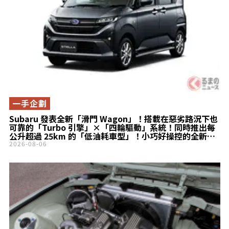
一手企劃
Subaru 發表全新「滑門 Wagon」！搭載在惡劣路況下也
可靠的「Turbo 引擎」×「四輪驅動」系統！同時推出每
公升超過 25km 的「低油耗車型」！小巧好操控的全新
Stella 登場！
2026-08-06