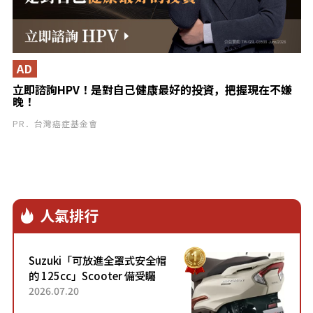
AD
立即諮詢HPV！是對自己健康最好的投資，把握現在不嫌
晚！
PR．台灣癌症基金會
人氣排行
Suzuki「可放進全罩式安全帽
的 125cc」Scooter 備受矚
目！採用全新流線設計與各項
2026.07.20
升級，騎乘更加舒適！已陸續