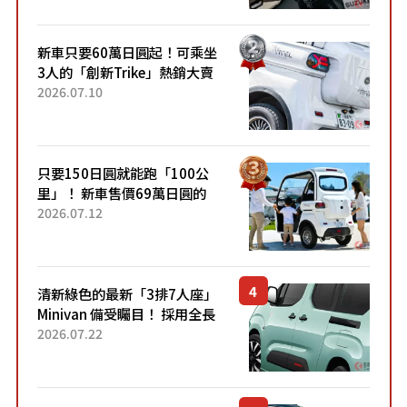
開始出口的新款「B...
新車只要60萬日圓起！可乘坐
3人的「創新Trike」熱銷大賣
成為人氣車款！「養車成本真
2026.07.10
的超便宜！」「150日圓就能
跑100公里」「小朋友坐得...
只要150日圓就能跑「100公
里」！ 新車售價69萬日圓的
「3人座」Trike大受歡迎！ 順
2026.07.12
應時代需求，究竟為何能迅速
熱賣？
清新綠色的最新「3排7人座」
Minivan 備受矚目！ 採用全長
4.7公尺剛剛好的車身尺寸與
2026.07.22
「滑門」設計！ 還推出467萬
元日圓起的5人座版...