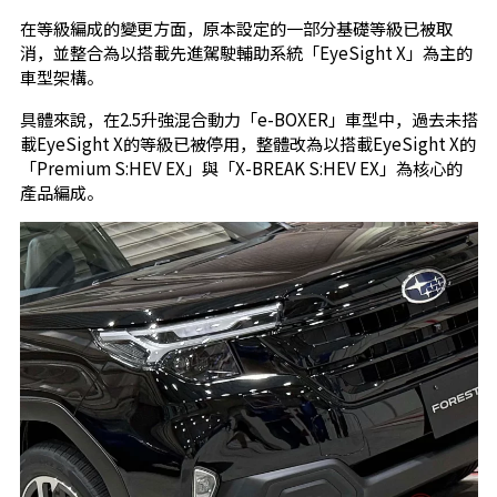
在等級編成的變更方面，原本設定的一部分基礎等級已被取
消，並整合為以搭載先進駕駛輔助系統「EyeSight X」為主的
車型架構。
具體來說，在2.5升強混合動力「e-BOXER」車型中，過去未搭
載EyeSight X的等級已被停用，整體改為以搭載EyeSight X的
「Premium S:HEV EX」與「X-BREAK S:HEV EX」為核心的
產品編成。