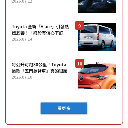
「真皮座椅」與專屬「黑色內
2026.07.12
裝」！ 每公升可跑約20公里，
兼具優異節能表現與舒適
「三...
Toyota 全新「Hiace」引發熱
烈迴響！「終於有信心下訂
了！」「哪個等級交車最
2026.07.14
快？」討論不斷！但下訂後竟
然還要等「超過半年」才能交
車？...
每公升可跑30公里！Toyota
這款「五門掀背車」真的很厲
害！ 擁有全長4.3公尺的「剛剛
2026.07.10
好車身尺寸」，配備全面升
級！ 採Hybrid專屬設...
看更多