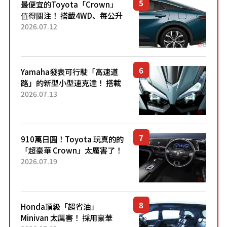
最便宜的Toyota「Crown」
值得關注！ 搭載4WD、每公升
22.4公里低油耗表現超亮眼！
2026.07.12
配備豐富、超越售價水準，堪
稱高CP值代表的「...
Yamaha發表可行駛「高速道
路」的新型小型速克達！ 搭載
能享受超強勁「渦輪感」的動
2026.07.13
力系統！ 採用與高階「Super
Sport」車款相同的...
910萬日圓！Toyota 玩真的的
「超豪華 Crown」太厲害了！
採用由「匠人技藝」打造的
2026.07.19
「專屬車色」與運動化「底盤
設定」！還配備專屬豪華...
Honda頂級「超省油」
Minivan 太厲害！ 採用豪華