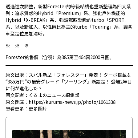
透過這次調整，新型Forester的等級結構也重新整理為四大系
列：追求質感的Hybrid「Premium」系、強化戶外機能的
Hybrid「X-BREAK」系、強調駕馭樂趣的turbo「SPORT」
系，以及新加入、以性價比為主的turbo「Touring」系，讓各
車型定位更加清晰。
※ ※ ※
Forester的售價（含稅）為385萬至464萬2000日圓。
原文出處：スバル新型「フォレスター」発表！ ターボ搭載＆
“385万円”の最安グレード「ツーリング」新設定！ 登場2年目
に何が進化した？
原文記者：くるまのニュース編集部
原文圖庫：https://kuruma-news.jp/photo/1061338
想看更多：
更多圖片