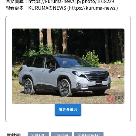
原文圖庫：
https://kuruma-news.jp/photo/1018229
想看更多：
KURUMAのNEWS (https://kuruma-news.)
看更多圖片
關鍵詞：
SUBARU
Touring
全新Forester