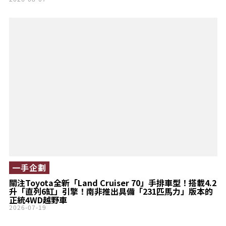
一手企劃
關注Toyota全新「Land Cruiser 70」手排車型！搭載4.2
升「直列6缸」引擎！南非推出具備「231匹馬力」版本的
正統4WD越野車
2026-07-19