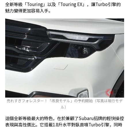
全新等級「Touring」以及「Touring EX」，讓Turbo引擎的
魅力變得更加容易入手。
売れすぎフォレスター！「改良モデル」の予約開始（写真は現行モデ
ル）
這個全新等級最大的特色，在於兼顧了Subaru招牌的輕快操控
表現與高性價比。它搭載1.8升水平對臥直噴Turbo引擎，同時