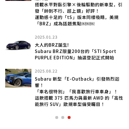
搭載水平對臥引擎×後輪驅動的新車型，引
發「帥到不行、超上鏡」好評！
運動感十足的「tS」版本同樣吸睛，美規
「BRZ」成為話題焦點￼￼￼
）
2025.01.23
邁
大人的BRZ誕生!
Subaru BRZ限量200台的「STI Sport
PURPLE EDITION」抽選登記正式開始
2025.08.22
Subaru 新型「E-Outback」引發熱烈迴
響！
「車名很特別」「我喜歡旅行車車身」！
這款搭載 375 匹馬力與最新 AWD 的「高性
能旅行 SUV」歐規車型備受矚目！