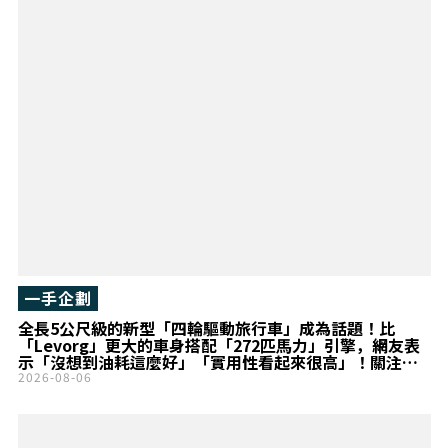
一手企劃
全長5公尺級的新型「四輪驅動旅行車」成為話題！比
「Levorg」更大的車身搭配「272匹馬力」引擎，網友表
示「沒想到油耗這麼好」「實用性看起來很高」！關注
Audi「A6 Avant」
2026-08-06