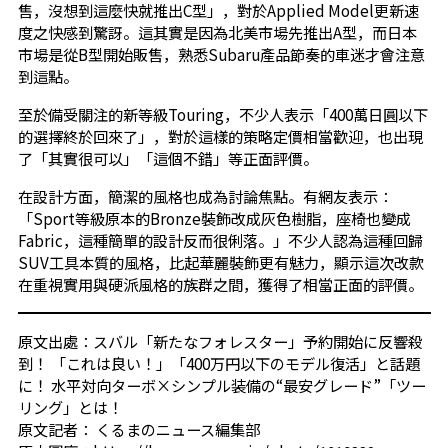
售，沒想到這麼快就推出C型」，對於Applied Model更新速
度之快感到驚訝。這其實是因為北美市場先推出A型，而日本
市場是從B型開始販售，熟悉Subaru產品節奏的車迷才會注意
到這點。
至於備受關注的新等級Touring，不少人表示「400萬日圓以下
的選擇終於回來了」，對於這樣的策略定價相當歡迎，也出現
了「其實很可以」「這個不錯」等正面評價。
在設計方面，簡潔的風格也成為討論焦點。有網友表示：
「Sport等級原本的Bronze裝飾改成灰色樹脂，座椅也變成
Fabric，這種簡單的設計反而很俐落。」不少人認為這種回歸
SUV工具本質的風格，比起華麗裝飾更有魅力，顯示這次改款
在重視實用與硬派風格的族群之間，獲得了相當正面的評價。
原文出處：
スバル「新たなフォレスター」予約開始に反響殺
到！ 「これは良い！」「400万円以下のモデル復活」と話題
に！ 水平対向ターボ×シンプル装備の“最安グレード”「ツー
リング」とは！
原文記者：
くるまのニュース編集部