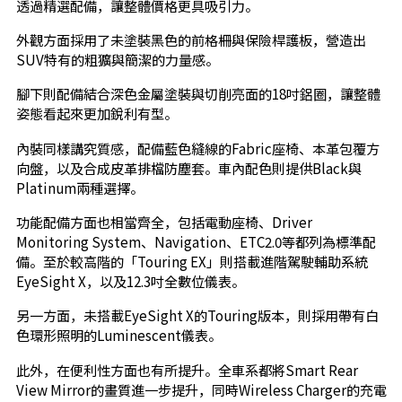
透過精選配備，讓整體價格更具吸引力。
外觀方面採用了未塗裝黑色的前格柵與保險桿護板，營造出
SUV特有的粗獷與簡潔的力量感。
腳下則配備結合深色金屬塗裝與切削亮面的18吋鋁圈，讓整體
姿態看起來更加銳利有型。
內裝同樣講究質感，配備藍色縫線的Fabric座椅、本革包覆方
向盤，以及合成皮革排檔防塵套。車內配色則提供Black與
Platinum兩種選擇。
功能配備方面也相當齊全，包括電動座椅、Driver
Monitoring System、Navigation、ETC2.0等都列為標準配
備。至於較高階的「Touring EX」則搭載進階駕駛輔助系統
EyeSight X，以及12.3吋全數位儀表。
另一方面，未搭載EyeSight X的Touring版本，則採用帶有白
色環形照明的Luminescent儀表。
此外，在便利性方面也有所提升。全車系都將Smart Rear
View Mirror的畫質進一步提升，同時Wireless Charger的充電