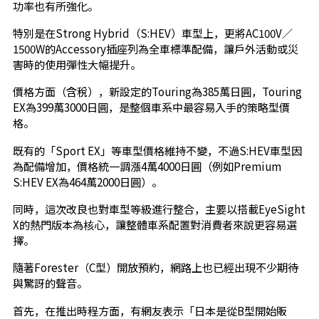
功率也有所強化。
特別是在Strong Hybrid（S:HEV）車型上，更將AC100V／
1500W的Accessory插座列為全車標準配備，讓戶外活動或災
害時的使用彈性大幅提升。
價格方面（含稅），新設定的Touring為385萬日圓，Touring
EX為399萬3000日圓，是整個車系中最容易入手的策略型價
格。
既有的「Sport EX」等車型價格維持不變，不過S:HEV車型因
為配備增加，價格統一調漲4萬4000日圓（例如Premium
S:HEV EX為464萬2000日圓）。
同時，這次改良也對車型等級進行整合，主要以搭載EyeSight
X的熱門版本為核心，讓整體車系配置對消費者來說更容易選
擇。
隨著Forester（C型）開放預約，網路上也已經出現不少期待
與驚訝的聲音。
首先，在推出時程方面，有網友表示「日本是從B型開始販