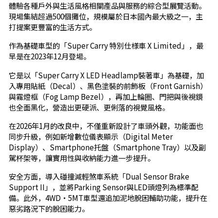
體驗各種戶外與生活風格相關產品與服務的綜合型展覽活動。
現場集結超過500個攤位，規模屬於日本國內最大級之一，主
打提案更豐富的生活方式。
作為基礎車型的「Super Carry 特別仕様車 X Limited」，最
早是在2023年12月登場。
它是以「Super Carry X LED Headlamp裝著車」為基礎，加
入專用貼紙（Decal）、黑色塗裝的前飾板（Front Garnish）
與霧燈框（Fog Lamp Bezel），再加上輪圈、門把與後視鏡
也全面黑化，營造出更硬派、更俐落的視覺風格。
在2026年1月的改良中，不僅重新設計了車頭外觀，功能面也
同步升級，例如新增數位儀表顯示（Digital Meter
Display）、Smartphone托盤（Smartphone Tray）以及副
駕杯架等，讓實用性與收納能力進一步提升。
安全方面，導入碰撞減輕煞車系統「Dual Sensor Brake
Support II」，並將Parking Sensor與LED頭燈列為標準配
備。此外，4WD・5MT車型還追加泥地脫困輔助功能，提升在
惡劣路況下的脫困能力。