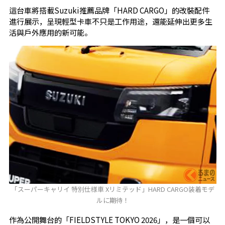
這台車將搭載Suzuki推薦品牌「HARD CARGO」的改裝配件
進行展示，呈現輕型卡車不只是工作用途，還能延伸出更多生
活與戶外應用的新可能。
「スーパーキャリイ 特別仕様車 Xリミテッド」HARD CARGO装着モデ
ルに期待！
作為公開舞台的「FIELDSTYLE TOKYO 2026」，是一個可以