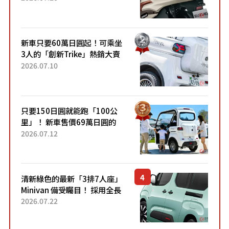
升級，騎乘更加舒適！已陸續
開始出口的新款「B...
新車只要60萬日圓起！可乘坐
3人的「創新Trike」熱銷大賣
成為人氣車款！「養車成本真
2026.07.10
的超便宜！」「150日圓就能
跑100公里」「小朋友坐得...
只要150日圓就能跑「100公
里」！ 新車售價69萬日圓的
「3人座」Trike大受歡迎！ 順
2026.07.12
應時代需求，究竟為何能迅速
熱賣？
清新綠色的最新「3排7人座」
Minivan 備受矚目！ 採用全長
4.7公尺剛剛好的車身尺寸與
2026.07.22
「滑門」設計！ 還推出467萬
元日圓起的5人座版...