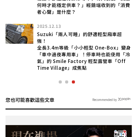
打
何時才能穩定供車？」經銷端收到的「消費
者心聲」是什麼？
2025.12.13
Suzuki「兩人可睡」的舒適輕型廂車超
風
強！
實
全長3.4m等級「小小輕型 One-Box」變身
」將
「車中過夜專用車」！停車時也能使用「冷
氣」的 Smile Factory 輕型露營車「Off
Time Village」成焦點
您也可能喜歡這些文章
Recommended by