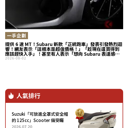
一手企劃
提供 6 速 MT！Subaru 新款「正統跑車」發表引發熱烈迴
響！網友表示「這根本是超值價格！」「趁現在還買得到
應該趕快入手」！甚至有人表示「想向 Subaru 表達感
謝…」！？搭載傳統「水平對臥引擎」並採用「FR」後輪
2026-08-02
驅動的新款「BRZ」究竟有多厲害？
人氣排行
Suzuki「可放進全罩式安全帽
的 125cc」Scooter 備受矚
目！採用全新流線設計與各項
2026.07.20