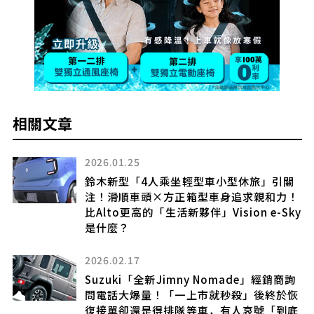
相關文章
2026.01.25
全長
鈴木新型「4人乘坐輕型車小型休旅」引關
，
注！滑順車頭×方正箱型車身追求親和力！
比Alto更高的「生活新夥伴」Vision e-Sky
l
是什麼？
2026.02.17
Suzuki「全新Jimny Nomade」經銷商詢
問電話大爆量！「一上市就秒殺」後終於恢
復接單卻還是得排隊等車，有人哀號「到底