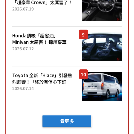
「超豪華 Crown」太厲害了！
採用由「匠人技藝」打造的
2026.07.19
「專屬車色」與運動化「底盤
設定」！還配備專屬豪華...
Honda頂級「超省油」
Minivan 太厲害！ 採用豪華
「真皮座椅」與專屬「黑色內
2026.07.12
裝」！ 每公升可跑約20公里，
兼具優異節能表現與舒適
「三...
Toyota 全新「Hiace」引發熱
烈迴響！「終於有信心下訂
了！」「哪個等級交車最
2026.07.14
快？」討論不斷！但下訂後竟
然還要等「超過半年」才能交
車？...
看更多