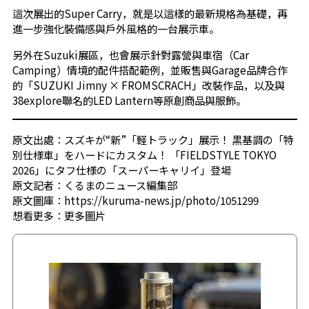
這次展出的Super Carry，就是以這樣的最新規格為基礎，再
進一步強化裝備感與戶外風格的一台展示車。
另外在Suzuki展區，也會展示針對露營與車宿（Car
Camping）情境的配件搭配範例，並販售與Garage品牌合作
的「SUZUKI Jimny × FROMSCRACH」改裝作品，以及與
38explore聯名的LED Lantern等原創商品與服飾。
原文出處：スズキが“新”「軽トラック」展示！ 黒基調の「特
別仕様車」をハードにカスタム！ 「FIELDSTYLE TOKYO
2026」にタフ仕様の「スーパーキャリイ」登場
原文記者：くるまのニュース編集部
原文圖庫：https://kuruma-news.jp/photo/1051299
想看更多：
更多圖片