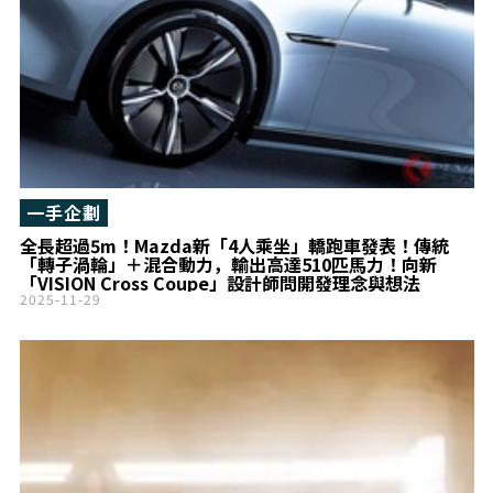
一手企劃
全長超過5m！Mazda新「4人乘坐」轎跑車發表！傳統
「轉子渦輪」＋混合動力，輸出高達510匹馬力！向新
「VISION Cross Coupe」設計師問開發理念與想法
2025-11-29