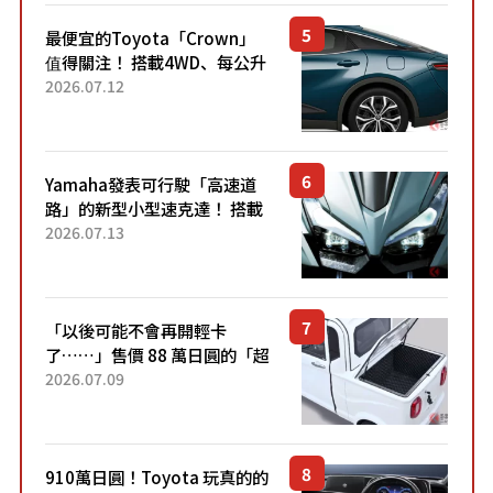
最便宜的Toyota「Crown」
值得關注！ 搭載4WD、每公升
22.4公里低油耗表現超亮眼！
2026.07.12
配備豐富、超越售價水準，堪
稱高CP值代表的「...
Yamaha發表可行駛「高速道
路」的新型小型速克達！ 搭載
能享受超強勁「渦輪感」的動
2026.07.13
力系統！ 採用與高階「Super
Sport」車款相同的...
「以後可能不會再開輕卡
了……」售價 88 萬日圓的「超
迷你輕型貨車」引發兩極評
2026.07.09
價！「150 日圓就能跑 100 公
里！」「免驗車真的太棒
了！...
910萬日圓！Toyota 玩真的的